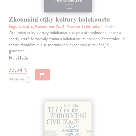
Zkoumání etiky kultury holokaustu
Fogu Claudio, Kansteiner Wulf, Presner Todd (eds.)
| Kniha
Zkoumání etiky kultury holokaustu usiluje o přehodnocení debat a
sporů, které formovaly studia o holokaustu za poslední čtvrtstoletí. V
tomto zásadním díle se mezinárodní akademici ze zakládající
generace…
Na sklade
33,54 €
35,30 €
?