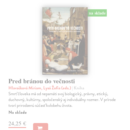
na sklade
Pred bránou do večnosti
Hlavačková Miriam, Lysá Žofia (eds.)
| Kniha
Smrť človeka má od nepamäti svoj biologický, právny, etický,
duchovný, kultúrny, spoločenský aj individuálny rozmer. V prírode
tvorí prirodzenú súčasť kolobehu života.
Na sklade
24,25 €