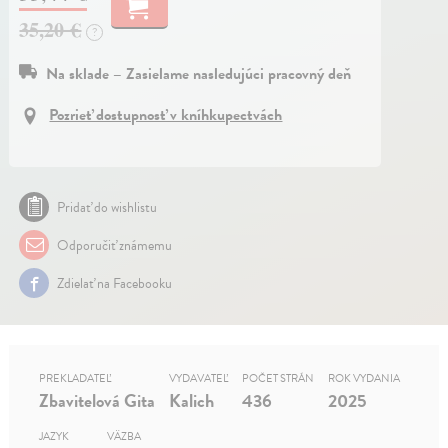
35,20 €
?
Na sklade – Zasielame nasledujúci pracovný deň
Pozrieť dostupnosť v kníhkupectvách
Pridať do wishlistu
Odporučiť známemu
Zdielať na Facebooku
PREKLADATEĽ
VYDAVATEĽ
POČET STRÁN
ROK VYDANIA
Zbavitelová Gita
Kalich
436
2025
JAZYK
VÄZBA