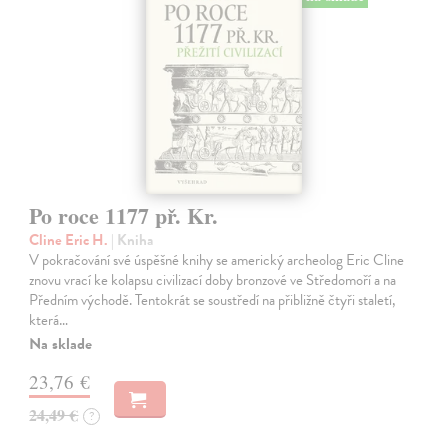
Po roce 1177 př. Kr.
Cline Eric H.
| Kniha
V pokračování své úspěšné knihy se americký archeolog Eric Cline
znovu vrací ke kolapsu civilizací doby bronzové ve Středomoří a na
Předním východě. Tentokrát se soustředí na přibližně čtyři staletí,
která…
Na sklade
23,76 €
24,49 €
?