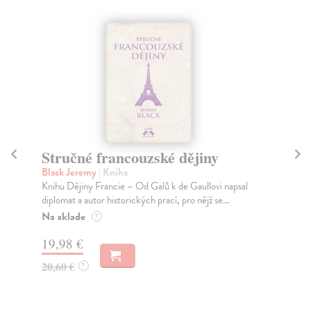
Stručné francouzské dějiny
S
Black Jeremy
| Kniha
Zel
Knihu Dějiny Francie – Od Galů k de Gaullovi napsal
V t
diplomat a autor historických prací, pro nějž se...
his
Na sklade
Na
?
19,98 €
22
20,60 €
23
?