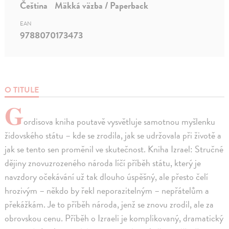
Čeština
Mäkká väzba / Paperback
EAN
9788070173473
O TITULE
G
ordisova kniha poutavě vysvětluje samotnou myšlenku
židovského státu – kde se zrodila, jak se udržovala při životě a
jak se tento sen proměnil ve skutečnost. Kniha Izrael: Stručné
dějiny znovuzrozeného národa líčí příběh státu, který je
navzdory očekávání už tak dlouho úspěšný, ale přesto čelí
hrozivým – někdo by řekl neporazitelným – nepřátelům a
překážkám. Je to příběh národa, jenž se znovu zrodil, ale za
obrovskou cenu. Příběh o Izraeli je komplikovaný, dramatický