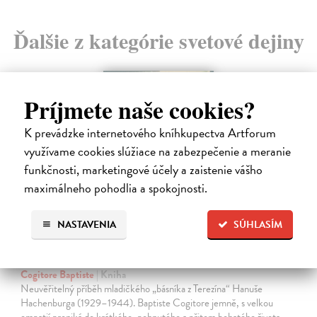
Ďalšie z kategórie svetové dejiny
novinka
Príjmete naše cookies?
K prevádzke internetového kníhkupectva Artforum
využívame cookies slúžiace na zabezpečenie a meranie
funkčnosti, marketingové účely a zaistenie vášho
maximálneho pohodlia a spokojnosti.
NASTAVENIA
SÚHLASÍM
Chlapec kometa
Cogitore Baptiste
| Kniha
Neuvěřitelný příběh mladičkého „básníka z Terezína“ Hanuše
Hachenburga (1929–1944). Baptiste Cogitore jemně, s velkou