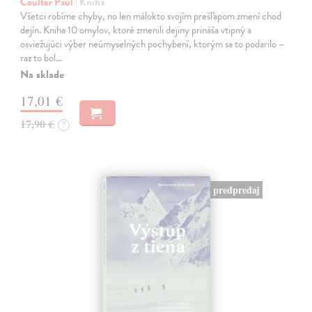
Coulter Paul
| Kniha
Všetci robíme chyby, no len málokto svojím prešľapom zmení chod
dejín. Kniha 10 omylov, ktoré zmenili dejiny prináša vtipný a
osviežujúci výber neúmyselných pochybení, ktorým sa to podarilo –
raz to bol…
Na sklade
17,01 €
17,90 €
?
predpredaj