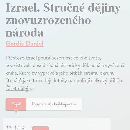
Izrael. Stručné dějiny
znovuzrozeného
národa
Gordis Daniel
Přestože Izrael poutá pozornost celého světa,
neexistovala dosud žádná historicky důkladná a vyvážená
kniha, která by vyprávěla jeho příběh širšímu okruhu
čtenářů jako tato. Její detaily nezamlžují celkový příběh.
Čítať ďalej
↓
Kúpiť
Rezervovať v kníhkupectve
33,44 €