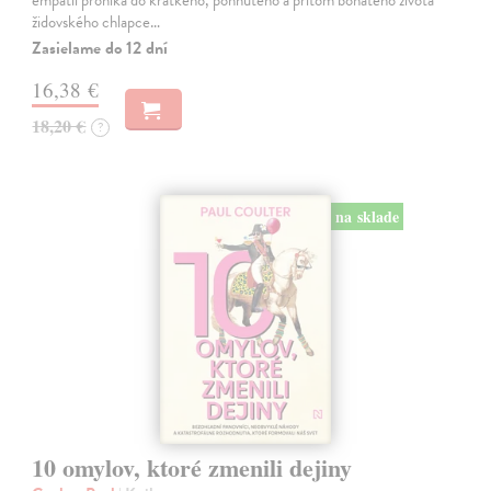
empatií proniká do krátkého, pohnutého a přitom bohatého života
židovského chlapce…
Zasielame do 12 dní
16,38 €
18,20 €
?
na sklade
10 omylov, ktoré zmenili dejiny