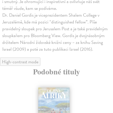
i smutný. Je ohromující i inspirativní a ovlivňuje náš svět
téměř všude, kam se podíváme.
Dr. Daniel Gordis je viceprezidentem Shalem College v
Jeruzalémě, kde má pozici “distinguished fellow”. Píše
pravidelný sloupek pro Jerusalem Post a je také pravidelným
sloupkařem pro Bloomberg View. Gordis je dvojnásobným
držitelem Národní židovské knižní ceny – za knihu Saving
Israel (2009) a poté za tuto publikaci Izrael (2016).
High-contrast mode
Podobné tituly