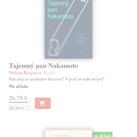
Tajemný pan Nakamoto
Wallace Benjamin
| Kniha
Kdo stojí za vynálezem bitcoinu? A proč se stále skrývá?
Na sklade
26,79 €
28,20 €
?
na sklade