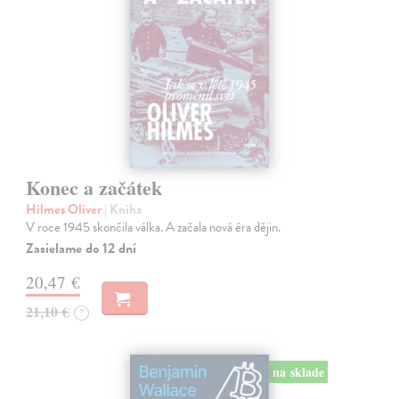
Konec a začátek
Hilmes Oliver
| Kniha
V roce 1945 skončila válka. A začala nová éra dějin.
Zasielame do 12 dní
20,47 €
21,10 €
?
na sklade