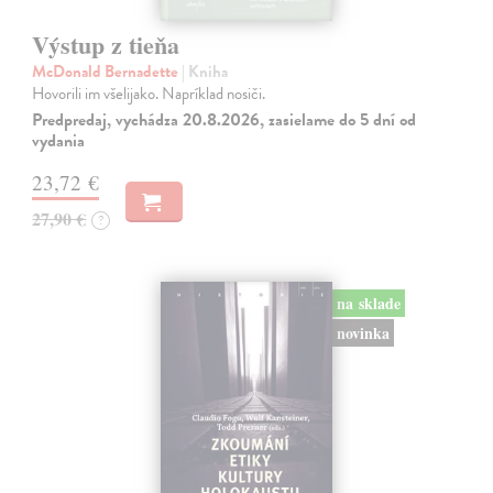
Výstup z tieňa
McDonald Bernadette
| Kniha
Hovorili im všelijako. Napríklad nosiči.
Predpredaj, vychádza 20.8.2026, zasielame do 5 dní od
vydania
23,72 €
27,90 €
?
na sklade
novinka