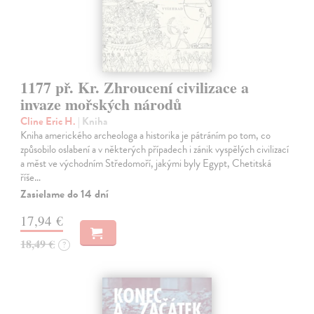
1177 př. Kr. Zhroucení civilizace a
invaze mořských národů
Cline Eric H.
| Kniha
Kniha amerického archeologa a historika je pátráním po tom, co
způsobilo oslabení a v některých případech i zánik vyspělých civilizací
a měst ve východním Středomoří, jakými byly Egypt, Chetitská
říše…
Zasielame do 14 dní
17,94 €
18,49 €
?