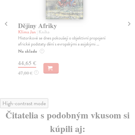
Dějiny Afriky
D
Klíma Jan
| Kniha
Ry
Historikové se dnes pokoušejí o objektivní propojení
Šok
africké podstaty dění s evropskými a asijskými ...
dos
Na sklade
Na
?
44,65 €
36
47,00 €
37
?
High-contrast mode
Čitatelia s podobným vkusom si
kúpili aj: