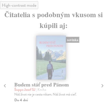
High-contrast mode
Čitatelia s podobným vkusom si
kúpili aj:
novinka
Budem stáť pred Pánom
C
Šuppa Jozef SJ
| Kniha
Šu
Náš život nie je cesta nikam. Náš život má cieľ.
Adv
den
Do 4 dní
Za