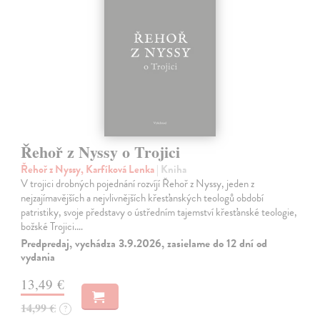
Řehoř z Nyssy o Trojici
Řehoř z Nyssy, Karfíková Lenka
| Kniha
V trojici drobných pojednání rozvíjí Řehoř z Nyssy, jeden z
nejzajímavějších a nejvlivnějších křesťanských teologů období
patristiky, svoje představy o ústředním tajemství křesťanské teologie,
božské Trojici.…
Predpredaj, vychádza 3.9.2026, zasielame do 12 dní od
vydania
13,49 €
14,99 €
?