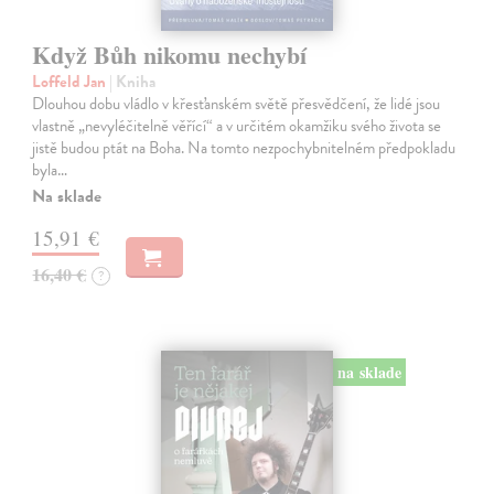
Když Bůh nikomu nechybí
Loffeld Jan
| Kniha
Dlouhou dobu vládlo v křesťanském světě přesvědčení, že lidé jsou
vlastně „nevyléčitelně věřící“ a v určitém okamžiku svého života se
jistě budou ptát na Boha. Na tomto nezpochybnitelném předpokladu
byla…
Na sklade
15,91 €
16,40 €
?
na sklade