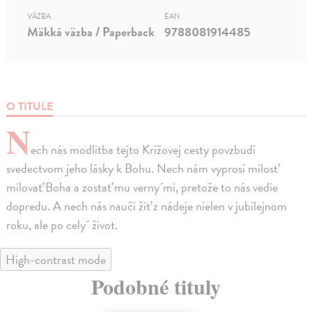
VÄZBA
EAN
Mäkká väzba / Paperback
9788081914485
O TITULE
N
ech nás modlitba tejto Krížovej cesty povzbudí
svedectvom jeho lásky k Bohu. Nech nám vyprosí milosť
milovať Boha a zostať mu verny´mi, pretože to nás vedie
dopredu. A nech nás naučí žiť z nádeje nielen v jubilejnom
roku, ale po cely´ život.
High-contrast mode
Podobné tituly