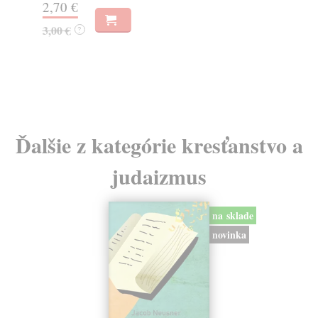
2,70 €
3,
3,00 €
?
3,
Ďalšie z kategórie kresťanstvo a
judaizmus
na sklade
novinka