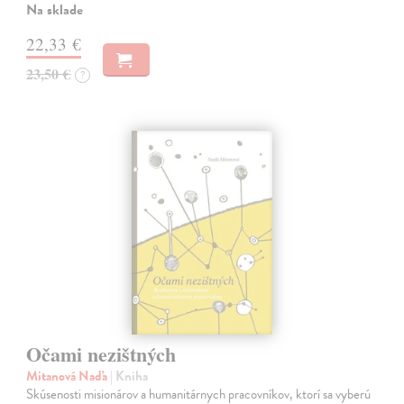
Na sklade
22,33 €
23,50 €
?
Očami nezištných
Mitanová Naďa
| Kniha
Skúsenosti misionárov a humanitárnych pracovníkov, ktorí sa vyberú