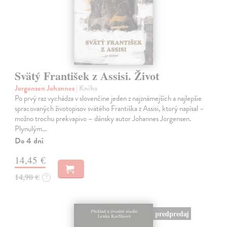
Svätý František z Assisi. Život
Jorgensen Johannes
| Kniha
Po prvý raz vychádza v slovenčine jeden z najznámejších a najlepšie
spracovaných životopisov svätého Františka z Assisi, ktorý napísal –
možno trochu prekvapivo – dánsky autor Johannes Jorgensen.
Plynulým…
Do 4 dní
14,45 €
14,90 €
?
predpredaj