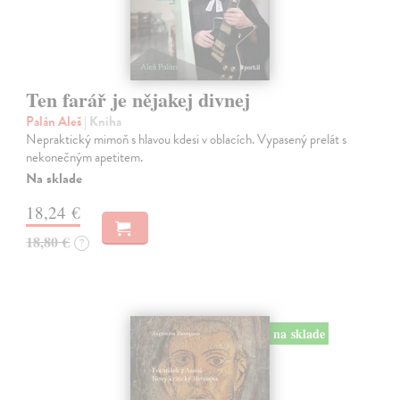
Ten farář je nějakej divnej
Palán Aleš
| Kniha
Nepraktický mimoň s hlavou kdesi v oblacích. Vypasený prelát s
nekonečným apetitem.
Na sklade
18,24 €
18,80 €
?
na sklade