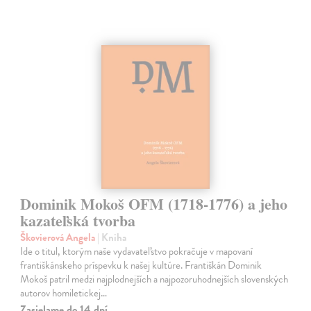
Dominik Mokoš OFM (1718-1776) a jeho
kazateľská tvorba
Škovierová Angela
| Kniha
Ide o titul, ktorým naše vydavateľstvo pokračuje v mapovaní
františkánskeho príspevku k našej kultúre. Františkán Dominik
Mokoš patril medzi najplodnejších a najpozoruhodnejších slovenských
autorov homiletickej…
Zasielame do 14 dní