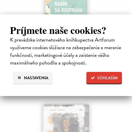
Príjmete naše cookies?
Rabín sa rozpráva s Ježišom
K prevádzke internetového kníhkupectva Artforum
Neusner Jacob
| Kniha
Autor knihy sa v duchu stáva v Galilei poslucháčom Ježišovej Reči na
využívame cookies slúžiace na zabezpečenie a meranie
vrchu. Ako pravoverný rabín sa usiluje pozorne počúvať tohto nového
funkčnosti, marketingové účely a zaistenie vášho
učiteľa a porovnáva jeho učenie s tým, čo hovorí židovská Tóra.
maximálneho pohodlia a spokojnosti.
Na sklade
12,60 €
NASTAVENIA
SÚHLASÍM
14,00 €
?