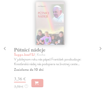
Pútnicí nádeje
O
Šuppa Jozef SJ
| Kniha
Ve
V jubilejnom roku nás pápež František povzbudzuje:
I k
Kresťanská nádej nás podopiera na životnej ceste...
Deo
mno
Zasielame do 10 dní
Za
3,36 €
3,
3,50 €
?
4,