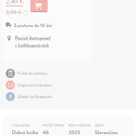
2,40 €
2,50 €
?
Zasielame do 10 dní
Pozrieť dostupnosť
v kníhkupectvách
Pridať do wishlistu
Odporučiť známemu
Zdielať na Facebooku
VYDAVATEĽ
POČET STRÁN
ROK VYDANIA
JAZYK
Dobrá kniha
46
2025
Slovenčina