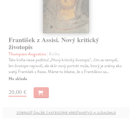
František z Assisi. Nový kritický
životopis
Thompson Augustine
| Kniha
Táto kniha nesie podtitul „Nový kritický životopis“, čím sa nemyslí,
len životopis najnovší, ale skôr nový portrét muža, ktorý je známy ako
svätý František z Assisi. Máme to šťastie, že o Františkovi sa…
Na sklade
20,00 €
ZOBRAZIŤ ĎALŠIE Z KATEGÓRIE KRESŤANSTVO A JUDAIZMUS