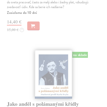
do sveta pracovať, často za malý alebo i žiadny plat, vzbudzujú
zvedavosť i údiv. Kde sa berie ich nadšenie?
Zasielame do 10 dní
14,40 €
15,00 €
?
na sklade
Jako anděl s polámanými křídly