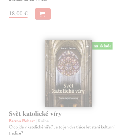
18,00 €
na sklade
Svět katolické víry
Barron Robert
| Kniha
O co jde v katolické víře? Je to jen dva tisíce let stará kulturní
tradice?