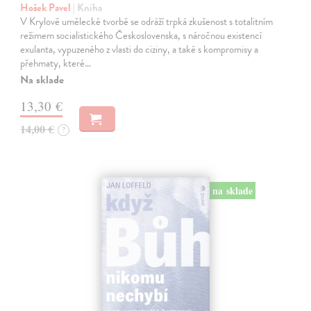
Hošek Pavel
| Kniha
V Krylově umělecké tvorbě se odráží trpká zkušenost s totalitním
režimem socialistického Československa, s náročnou existencí
exulanta, vypuzeného z vlasti do ciziny, a také s kompromisy a
přehmaty, které…
Na sklade
13,30 €
14,00 €
?
na sklade