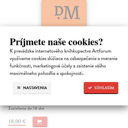
Príjmete naše cookies?
K prevádzke internetového kníhkupectva Artforum
využívame cookies slúžiace na zabezpečenie a meranie
Dominik Mokoš OFM (1718-1776) a jeho
funkčnosti, marketingové účely a zaistenie vášho
kazateľská tvorba
maximálneho pohodlia a spokojnosti.
Škovierová Angela
| Kniha
Ide o titul, ktorým naše vydavateľstvo pokračuje v mapovaní
NASTAVENIA
SÚHLASÍM
františkánskeho príspevku k našej kultúre. Františkán Dominik
Mokoš patril medzi najplodnejších a najpozoruhodnejších slovenských
autorov homiletickej…
Zasielame do 14 dní
18,00 €