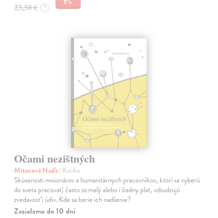
23,50 €
?
Očami nezištných
Mitanová Naďa
| Kniha
Skúsenosti misionárov a humanitárnych pracovníkov, ktorí sa vyberú
do sveta pracovať, často za malý alebo i žiadny plat, vzbudzujú
zvedavosť i údiv. Kde sa berie ich nadšenie?
Zasielame do 10 dní