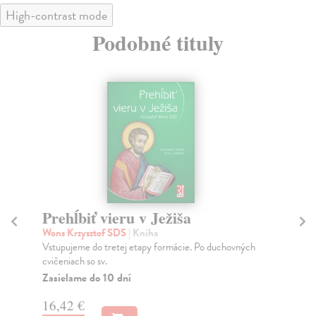
High-contrast mode
Podobné tituly
Prehĺbiť vieru v Ježiša
Vo
Wons Krzysztof SDS
| Kniha
Yo
Vstupujeme do tretej etapy formácie. Po duchovných
Zaž
cvičeniach so sv.
vam
Zasielame do 10 dní
Do
16,42 €
18