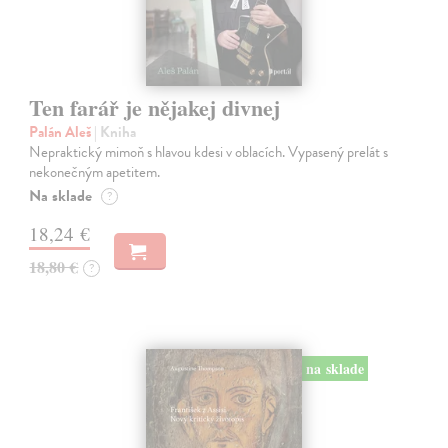
Ten farář je nějakej divnej
Palán Aleš
| Kniha
Nepraktický mimoň s hlavou kdesi v oblacích. Vypasený prelát s
nekonečným apetitem.
Na sklade
?
18,24 €
18,80 €
?
na sklade