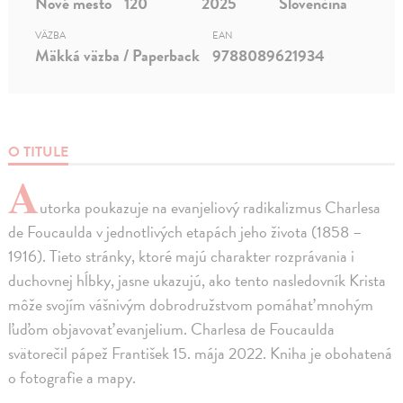
Nové mesto
120
2025
Slovenčina
VÄZBA
EAN
Mäkká väzba / Paperback
9788089621934
O TITULE
A
utorka poukazuje na evanjeliový radikalizmus Charlesa
de Foucaulda v jednotlivých etapách jeho života (1858 –
1916). Tieto stránky, ktoré majú charakter rozprávania i
duchovnej hĺbky, jasne ukazujú, ako tento nasledovník Krista
môže svojím vášnivým dobrodružstvom pomáhať mnohým
ľuďom objavovať evanjelium. Charlesa de Foucaulda
svätorečil pápež František 15. mája 2022. Kniha je obohatená
o fotografie a mapy.