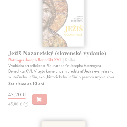
Ježiš Nazaretský (slovenské vydanie)
Ratzinger Joseph Benedikt XVI.
| Kniha
Vychádza pri príležitosti 95. narodenín Josepha Ratzingera –
Benedikta XVI. V tejto knihe chcem predstaviť Ježiša evanjelií ako
skutočného Ježiša, ako „historického Ježiša“ v pravom zmysle slova.
Zasielame do 10 dní
43,20 €
45,00 €
?