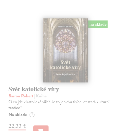
na sklade
Svět katolické víry
Barron Robert
| Kniha
O co jde v katolické víře? Je to jen dva tisíce let stará kulturní
tradice?
Na sklade
?
22,33 €