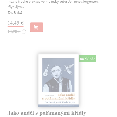
možno trochu prekvapivo – dánsky autor Johannes Jorgensen.
Plynulým…
Do 5 dní
14,45 €
14,90 €
?
na sklade
Jako anděl s polámanými křídly