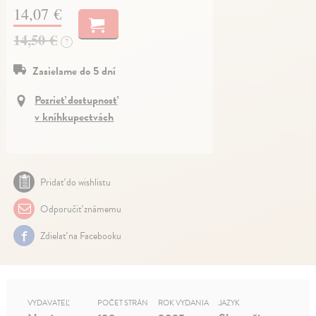
14,07 €
14,50 €
?
Zasielame do 5 dní
Pozrieť dostupnosť
v kníhkupectvách
Pridať do wishlistu
Odporučiť známemu
Zdielať na Facebooku
VYDAVATEĽ
POČET STRÁN
ROK VYDANIA
JAZYK