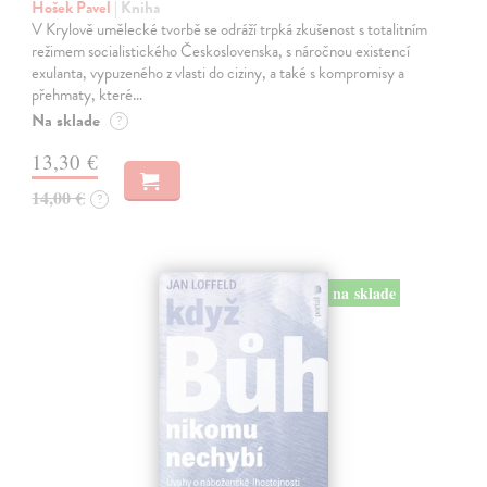
Hošek Pavel
| Kniha
V Krylově umělecké tvorbě se odráží trpká zkušenost s totalitním
režimem socialistického Československa, s náročnou existencí
exulanta, vypuzeného z vlasti do ciziny, a také s kompromisy a
přehmaty, které…
Na sklade
?
13,30 €
14,00 €
?
na sklade