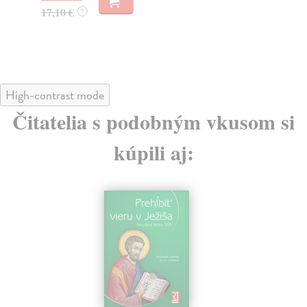
17,10 €
18
?
High-contrast mode
Čitatelia s podobným vkusom si
kúpili aj: