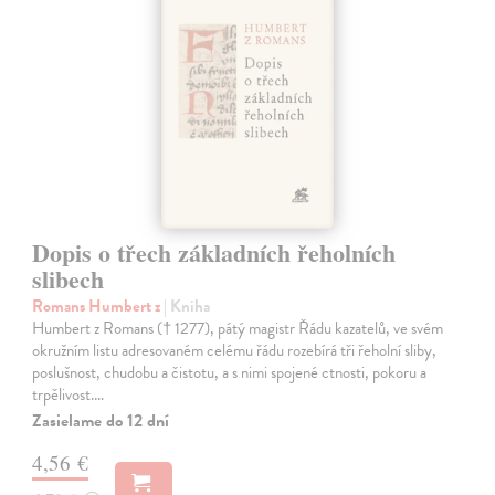
Dopis o třech základních řeholních
slibech
Romans Humbert z
| Kniha
Humbert z Romans († 1277), pátý magistr Řádu kazatelů, ve svém
okružním listu adresovaném celému řádu rozebírá tři řeholní sliby,
poslušnost, chudobu a čistotu, a s nimi spojené ctnosti, pokoru a
trpělivost.…
Zasielame do 12 dní
4,56 €