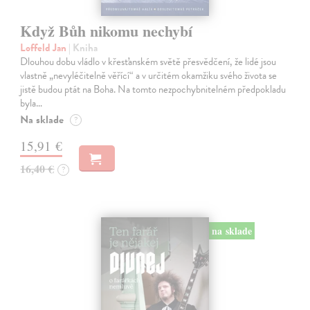
Když Bůh nikomu nechybí
Loffeld Jan
| Kniha
Dlouhou dobu vládlo v křesťanském světě přesvědčení, že lidé jsou
vlastně „nevyléčitelně věřící“ a v určitém okamžiku svého života se
jistě budou ptát na Boha. Na tomto nezpochybnitelném předpokladu
byla…
Na sklade
?
15,91 €
16,40 €
?
na sklade