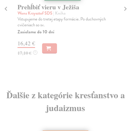
Prehĺbiť vieru v Ježiša
Vo
Wons Krzysztof SDS
| Kniha
Yo
Vstupujeme do tretej etapy formácie. Po duchovných
Zaž
cvičeniach so sv.
vam
Zasielame do 10 dní
Do
16,42 €
18
17,10 €
18
?
Ďalšie z kategórie kresťanstvo a
judaizmus