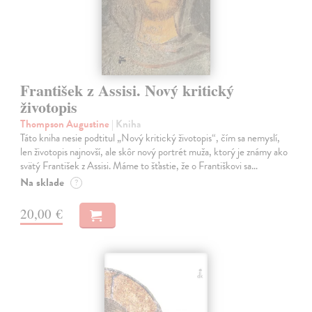
František z Assisi. Nový kritický
životopis
Thompson Augustine
| Kniha
Táto kniha nesie podtitul „Nový kritický životopis“, čím sa nemyslí,
len životopis najnovší, ale skôr nový portrét muža, ktorý je známy ako
svätý František z Assisi. Máme to šťastie, že o Františkovi sa…
Na sklade
?
20,00 €