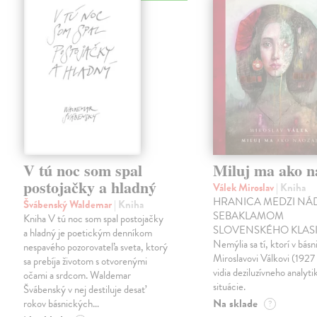
V tú noc som spal
Miluj ma ako n
postojačky a hladný
Válek Miroslav
| Kniha
HRANICA MEDZI NÁ
Švábenský Waldemar
| Kniha
SEBAKLAMOM
Kniha V tú noc som spal postojačky
SLOVENSKÉHO KLASI
a hladný je poetickým denníkom
Nemýlia sa tí, ktorí v básn
nespavého pozorovateľa sveta, ktorý
Miroslavovi Válkovi (1927
sa prebíja životom s otvorenými
vidia deziluzívneho analyti
očami a srdcom. Waldemar
situácie.
Švábenský v nej destiluje desať
Na sklade
rokov básnických…
?