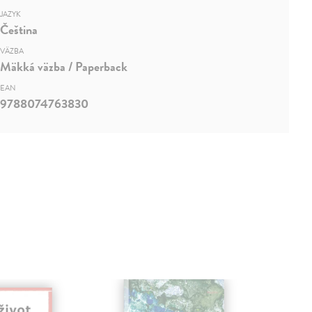
JAZYK
Čeština
VÄZBA
Mäkká väzba / Paperback
EAN
9788074763830