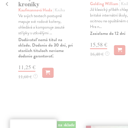
kroniky
Golding William
| Kni
Již klasický příběh chla
Kaufmannová Heda
| Kniha
britské internátní školy,
Ve svých textech postupně
ocitnou na opuštěném o
mapuje své rodové kořeny,
Hra n...
ohledává a komponuje zasuté
střípky s utkvělými ...
Zasielame do 12 dní
Dodávateľ nemá titul na
15,58 €
sklade. Dodanie do 30 dní, pri
starších tituloch nevieme
16,40 €
?
dodanie garantovať.
11,25 €
11,60 €
?
na sklade