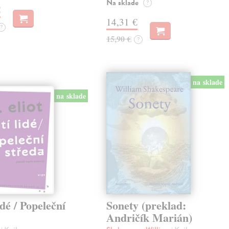
Na sklade
?
€
14,31 €
?
15,90 €
?
na sklade
na sklade
idé / Popeleční
Sonety (preklad:
Andričík Marián)