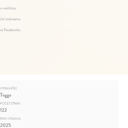
o wishlistu
čiť známemu
 na Facebooku
VYDAVATEĽ
Togga
POČET STRÁN
122
ROK VYDANIA
2025