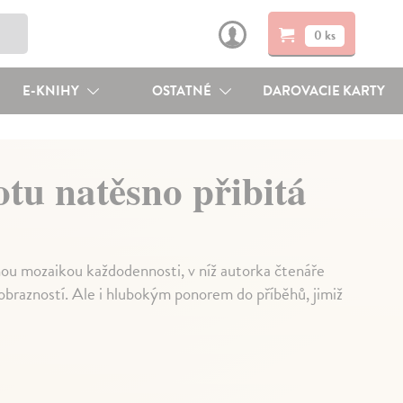
0 ks
E-KNIHY
OSTATNÉ
DAROVACIE KARTY
otu natěsno přibitá
ou mozaikou každodennosti, v níž autorka čtenáře
brazností. Ale i hlubokým ponorem do příběhů, jimiž