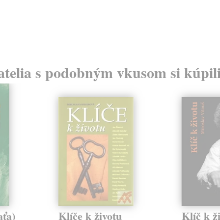
atelia s podobným vkusom si kúpili
ťa)
Klíče k životu
Klíč k ž