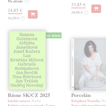
Na sklade
?
33,85 €
14,85 €
34,90 €
?
16,50 €
?
na sklade
Básne SK/CZ 2025
Porcelán
kolektív autorov
| Kniha
Kolejáková Veronika
| K
Kolektív autorov a autoriek: Zuzana
Texty v debutovej básnick