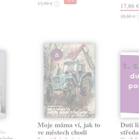
13,90 €
?
17,86 
18,80 €
Moje máma ví, jak to
Dutí l
ve městech chodí
středa
niha
ej knihe