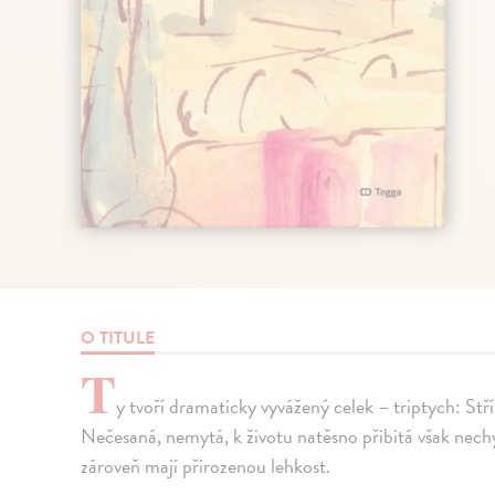
O TITULE
T
y tvoří dramaticky vyvážený celek – triptych: Stří
Nečesaná, nemytá, k životu natěsno přibitá však nechyb
zároveň mají přirozenou lehkost.