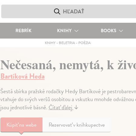
REBRÍK
KNIHY
BOOKS
KNIHY
-
BELETRIA
-
POÉZIA
Nečesaná, nemytá, k živ
Bartíková Heda
Šestá sbírka pražské rodačky Hedy Bartíkové je pestrobarevn
vtahuje do svých veršů osobitou a vskutku mnohde odvážnou o
jsou jednotlivé básně.
Čítať ďalej
↓
Kúpiť
na webe
Rezervovať v kníhkupectve