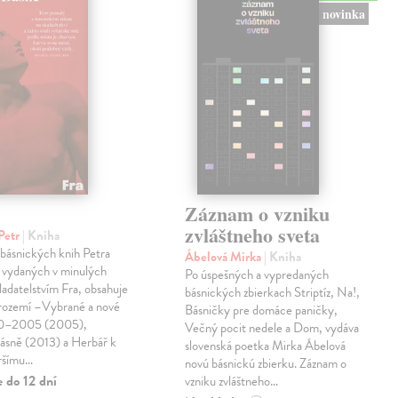
novinka
Záznam o vzniku
zvláštneho sveta
Petr
| Kniha
 básnických knih Petra
Ábelová Mirka
| Kniha
 vydaných v minulých
Po úspešných a vypredaných
ladatelstvím Fra, obsahuje
básnických zbierkach Striptíz, Na!,
trozemí –Vybrané a nové
Básničky pre domáce paničky,
90–2005 (2005),
Večný pocit nedele a Dom, vydáva
básně (2013) a Herbář k
slovenská poetka Mirka Ábelová
ršímu…
novú básnickú zbierku. Záznam o
 do 12 dní
vzniku zvláštneho…