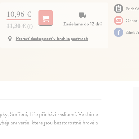
Pridať d
10,96 €
Odporu
Zasielame do 12 dní
11,30 €
?
Zdielať
Pozrieť dostupnosť v kníhkupectvách
pky, Smíření, Tiše přichází zaslíbení. Ve sbírce
ějí ani verše, které jsou bezstarostně hravé a