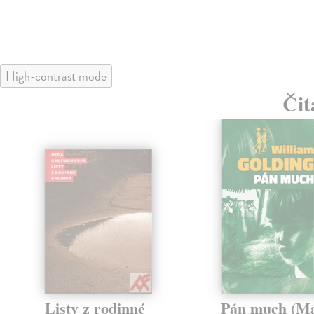
High-contrast mode
Čit
Listy z rodinné
Pán much (Ma