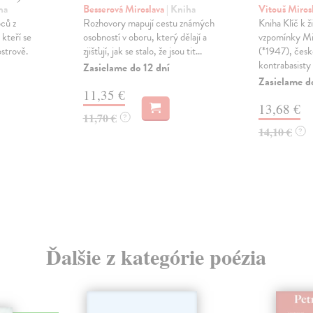
ha
Besserová Miroslava
| Kniha
Vitouš Miros
pců z
Rozhovory mapují cestu známých
Kniha Klíč k ž
 kteří se
osobností v oboru, který dělají a
vzpomínky Mi
strově.
zjišťují, jak se stalo, že jsou tit...
(*1947), česk
kontrabasisty a
Zasielame do 12 dní
Zasielame d
11,35 €
13,68 €
11,70 €
?
14,10 €
?
Ďalšie z kategórie poézia