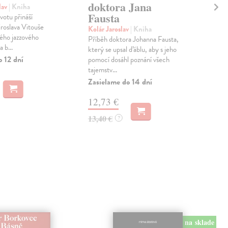
doktora Jana
lav
| Kniha
Low
Fausta
ivotu přináší
Tato
roslava Vitouše
nep
Kolár Jaroslav
| Kniha
ého jazzového
jedn
Příběh doktora Johanna Fausta,
 b...
Před
který se upsal ďáblu, aby s jeho
o 12 dní
Zas
pomocí dosáhl poznání všech
tajemstv...
13
Zasielame do 14 dní
13,
12,73 €
13,40 €
?
na sklade