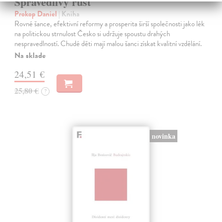
Spravedlivý růst
Prokop Daniel
| Kniha
Rovné šance, efektivní reformy a prosperita širší společnosti jako lék
na politickou strnulost Česko si udržuje spoustu drahých
nespravedlností. Chudé děti mají malou šanci získat kvalitní vzdělání.
Na sklade
24,51 €
25,80 €
?
novinka