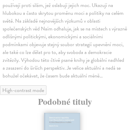
používají proti silám, jež oslabují jejich moc. Ukazují na
hlubokou a často skrytou proměnu moci a politiky na celém
světě. Na základě nejnovějších výzkumů v oblasti
společenských věd Naím odhaluje, jak se na místech s výrazně
odlišnými politickými, ekonomickými a sociálními
podmínkami objevuje stejný soubor strategií upevnění moci,
ale také co lze dělat pro to, aby svoboda a demokracie
zvítězily. Výhodou této čtivě psané knihy je globální nadhled
a zasazení do širších perspektiv. Je velice aktuální a nedá se
bohužel očekávat, že časem bude aktuální méně…
High-contrast mode
Podobné tituly