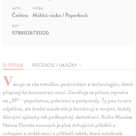
JAZYK
VÄZBA
Čeština
Mäkká väzba / Paperback
EAN
9788026731320
O TITULE
RECENZIE / UKÁŽKY
1
V
ěnuje se zde trendům, podmínkám a technologiím, které
přispívají ke koncentraci moci. Zaměřuje se přitom zejména
na „3P“ - populismus, polarizaci a postpravdy. Ty jsou tu sice
odjakživa, ale dnešní autokraté je kombinují a novými, leckdy
děsivými způsoby tak podkopávají demokracii. Kniha Moisése
Naíma Pomsta mocných je plná strhujících příběhů o
uchopení a ztrátě moci a příkladů taktik, které autokraté