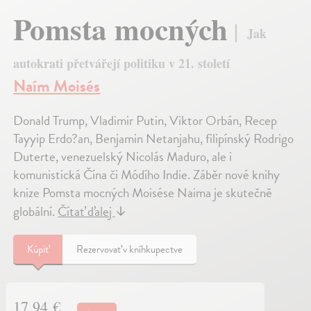
Pomsta mocných
Jak
autokrati přetvářejí politiku v 21. století
Naím Moisés
Donald Trump, Vladimir Putin, Viktor Orbán, Recep
Tayyip Erdo?an, Benjamin Netanjahu, filipínský Rodrigo
Duterte, venezuelský Nicolás Maduro, ale i
komunistická Čína či Módího Indie. Záběr nové knihy
knize Pomsta mocných Moisése Naima je skutečně
globální.
Čítať ďalej
↓
Kúpiť
Rezervovať v kníhkupectve
17,94 €