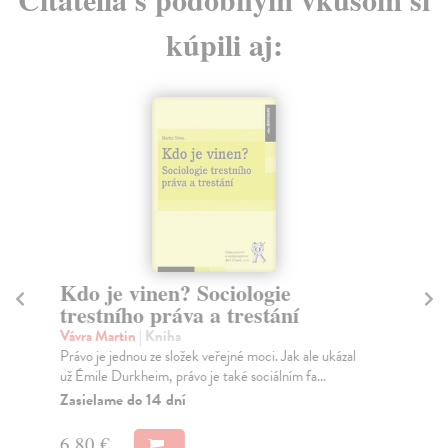
kúpili aj:
Kdo je vinen? Sociologie
N
trestního práva a trestání
Liš
Nie
Vávra Martin
| Kniha
pro
Právo je jednou ze složek veřejné moci. Jak ale ukázal
už Émile Durkheim, právo je také sociálním fa...
Za
Zasielame do 14 dní
11
6,80 €