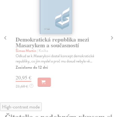
Demokratická republika mezi
D
Masarykem a současností
Li
Rub
Šimsa Martin
| Kniha
sa 
Odkud se k Masarykovi dostal koncept demokratické
republiky, co jím myslel a proč mu dosud nebyla vě...
Za
Zasielame do 12 dní
18
20,95 €
18
21,60 €
?
High-contrast mode
Čitatelia s podobným vkusom si