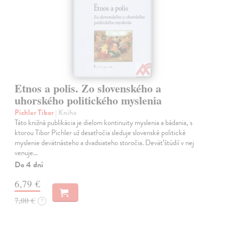
Etnos a polis. Zo slovenského a
uhorského politického myslenia
Pichler Tibor
| Kniha
Táto knižná publikácia je dielom kontinuity myslenia a bádania, s
ktorou Tibor Pichler už desaťročia sleduje slovenské politické
myslenie devätnásteho a dvadsiateho storočia. Deväť štúdií v nej
venuje…
Do 4 dní
6,79 €
7,00 €
?