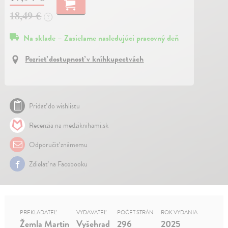
18,49 €
?
Na sklade – Zasielame nasledujúci pracovný deň
Pozrieť dostupnosť v kníhkupectvách
Pridať do wishlistu
Recenzia na medziknihami.sk
Odporučiť známemu
Zdielať na Facebooku
PREKLADATEĽ
VYDAVATEĽ
POČET STRÁN
ROK VYDANIA
Žemla Martin
Vyšehrad
296
2025