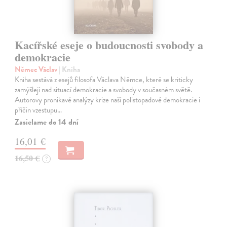
Kacířské eseje o budoucnosti svobody a
demokracie
Němec Václav
| Kniha
Kniha sestává z esejů filosofa Václava Němce, které se kriticky
zamýšlejí nad situací demokracie a svobody v současném světě.
Autorovy pronikavé analýzy krize naší polistopadové demokracie i
příčin vzestupu…
Zasielame do 14 dní
16,01 €
16,50 €
?