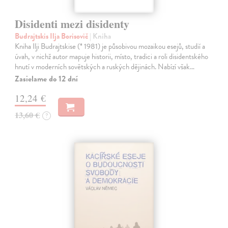
Disidenti mezi disidenty
Budrajtskis Ilja Borisovič
| Kniha
Kniha Ilji Budrajtskise (* 1981) je působivou mozaikou esejů, studií a
úvah, v nichž autor mapuje historii, místo, tradici a roli disidentského
hnutí v moderních sovětských a ruských dějinách. Nabízí však…
Zasielame do 12 dní
12,24 €
13,60 €
?