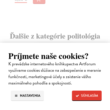
11
Ďalšie z kategórie politológia
na sklade
Príjmete naše cookies?
K prevádzke internetového kníhkupectva Artforum
využívame cookies slúžiace na zabezpečenie a meranie
funkčnosti, marketingové účely a zaistenie vášho
maximálneho pohodlia a spokojnosti.
NASTAVENIA
SÚHLASÍM