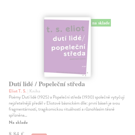
na sklade
Dutí lidé / Popeleční středa
Eliot T. S.
| Kniha
Poémy Dutí lidé (1925) a Popeleční středa (1930) společně vytyčují
nejzřetelnější předěl v Eliotově básnickém díle: první báseň je svou
fragmentárností, tragikomickou rituálností a různohlasím těsně
spřízněna…
Na sklade
8,84 €