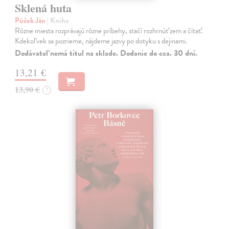
Sklená huta
Púček Ján
| Kniha
Rôzne miesta rozprávajú rôzne príbehy, stačí rozhrnúť zem a čítať.
Kdekoľvek sa pozrieme, nájdeme jazvy po dotyku s dejinami.
Dodávateľ nemá titul na sklade. Dodanie do cca. 30 dní.
13,21 €
13,90 €
?