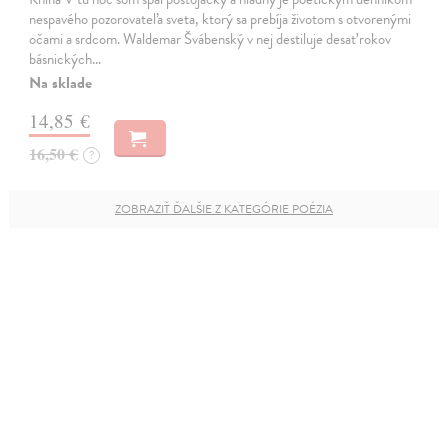
nespavého pozorovateľa sveta, ktorý sa prebíja životom s otvorenými
očami a srdcom. Waldemar Švábenský v nej destiluje desať rokov
básnických…
Na sklade
14,85 €
16,50 €
?
ZOBRAZIŤ ĎALŠIE Z KATEGÓRIE POÉZIA