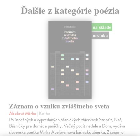
Ďalšie z kategórie poézia
na sklade
novinka
Záznam o vzniku zvláštneho sveta
Ábelová Mirka
| Kniha
Po úspešných a vypredaných básnických zbierkach Striptíz, Na!,
Básničky pre domáce paničky, Večný pocit nedele a Dom, vydáva
slovenská poetka Mirka Ábelová novú básnickú zbierku. Záznam o
vzniku zvláštneho…