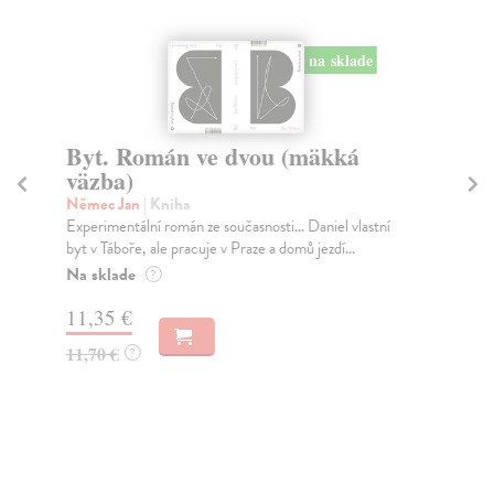
na sklade
Byt. Román ve dvou (mäkká
Č
väzba)
Dr
Na 
Němec Jan
| Kniha
stu
Experimentální román ze současnosti... Daniel vlastní
Kol
byt v Táboře, ale pracuje v Praze a domů jezdí...
Za
Na sklade
?
15
11,35 €
16
11,70 €
?