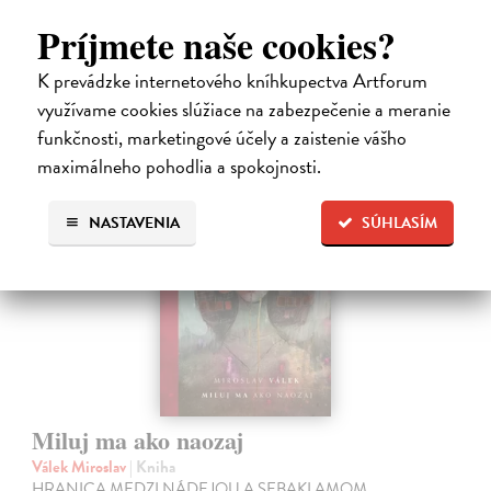
Na sklade
Príjmete naše cookies?
14,31 €
K prevádzke internetového kníhkupectva Artforum
15,90 €
?
využívame cookies slúžiace na zabezpečenie a meranie
funkčnosti, marketingové účely a zaistenie vášho
maximálneho pohodlia a spokojnosti.
na sklade
NASTAVENIA
SÚHLASÍM
Miluj ma ako naozaj
Válek Miroslav
| Kniha
HRANICA MEDZI NÁDEJOU A SEBAKLAMOM