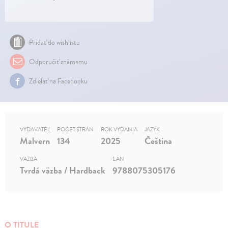
Pridať do wishlistu
Odporučiť známemu
Zdielať na Facebooku
VYDAVATEĽ
POČET STRÁN
ROK VYDANIA
JAZYK
Malvern
134
2025
Čeština
VÄZBA
EAN
Tvrdá väzba / Hardback
9788075305176
O TITULE