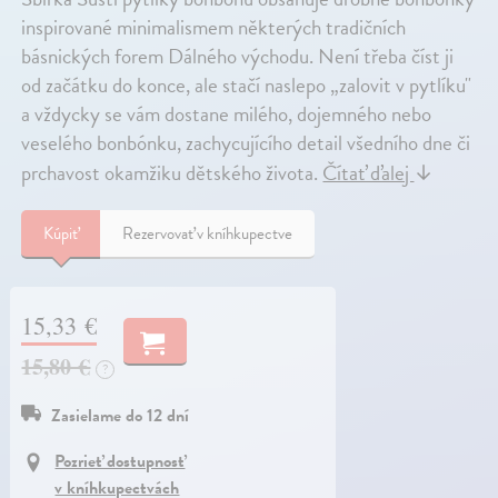
inspirované minimalismem některých tradičních
básnických forem Dálného východu. Není třeba číst ji
od začátku do konce, ale stačí naslepo „zalovit v pytlíku"
a vždycky se vám dostane milého, dojemného nebo
veselého bonbónku, zachycujícího detail všedního dne či
prchavost okamžiku dětského života.
Čítať ďalej
↓
Kúpiť
Rezervovať v kníhkupectve
15,33 €
15,80 €
?
Zasielame do 12 dní
Pozrieť dostupnosť
v kníhkupectvách