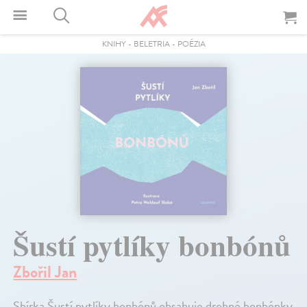
KNIHY
-
BELETRIA
-
POÉZIA
Šustí pytlíky bonbónů
Zbořil Jan
Sbírka Šustí pytlíky bonbónů obsahuje drobné bonbónky