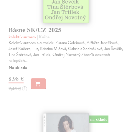
Básne SK/CZ 2025
kolektív autorov
| Kniha
Kolektív autorov a autoriek: Zuzana Goleinová, Alžběta Janečková,
Josef Kučera, Luz, Kristína Mičová, Gabriela Sedmáková, Jan Ševčík,
Tina Štěrbová, Jan Trtílek, Ondřej Novotný Zborník desiatich
najlepších…
Na sklade
8,98 €
9,45 €
?
na sklade