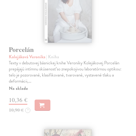
Porcelán
Kolejáková Veronika
| Kniha
Texty v debutovej básnickej knihe Veroniky Kolejákovej Porcelán
prepájajú intímnu skúsenosť so znepokojivou laboratórnou optikou:
telo je pozorované, klasifikované, tvarované, vystavené tlaku a
deformácii,…
Na sklade
10,36 €
10,90 €
?