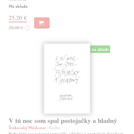
Na sklade
25,20 €
28,00 €
?
na sklade
V tú noc som spal postojačky a hladný
Švábenský Waldemar
| Kniha
Kniha V tú noc som spal postojačky a hladný je poetickým denníkom