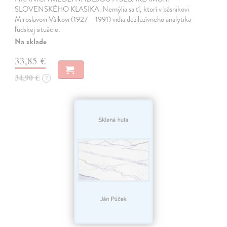
SLOVENSKÉHO KLASIKA. Nemýlia sa tí, ktorí v básnikovi
Miroslavovi Válkovi (1927 – 1991) vidia deziluzívneho analytika
ľudskej situácie.
Na sklade
33,85 €
34,90 €
?