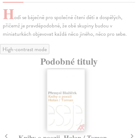
H
odí se báječně pro společné čtení dětí a dospělých,
přičemž je pravděpodobné, že obě skupiny budou v
miniaturkách objevovat každá něco jiného, něco pro sebe.
High-contrast mode
Podobné tituly
Knihy o poezii. Holan / Toman
B