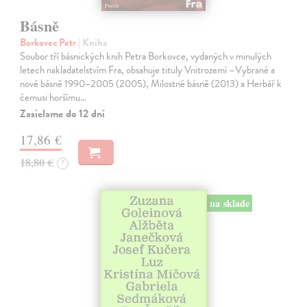
Básně
Borkovec Petr
| Kniha
Soubor tří básnických knih Petra Borkovce, vydaných v minulých
letech nakladatelstvím Fra, obsahuje tituly Vnitrozemí –Vybrané a
nové básně 1990–2005 (2005), Milostné básně (2013) a Herbář k
čemusi horšímu…
Zasielame do 12 dní
17,86 €
18,80 €
?
na sklade