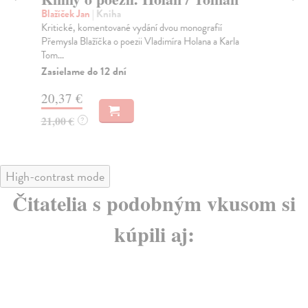
Blažíček Jan
| Kniha
Zá
Kritické, komentované vydání dvou monografií
Tři
Přemysla Blažíčka o poezii Vladimíra Holana a Karla
pop
Tom...
Za
Zasielame do 12 dní
15
20,37 €
16
21,00 €
?
High-contrast mode
Čitatelia s podobným vkusom si
kúpili aj: