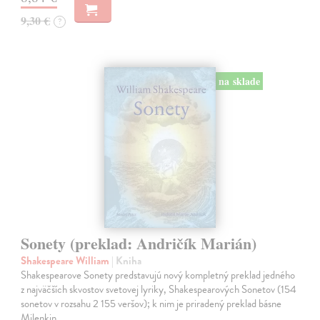
9,30 €
?
na sklade
Sonety (preklad: Andričík Marián)
Shakespeare William
| Kniha
Shakespearove Sonety predstavujú nový kompletný preklad jedného
z najväčších skvostov svetovej lyriky, Shakespearových Sonetov (154
sonetov v rozsahu 2 155 veršov); k nim je priradený preklad básne
Milenkin…