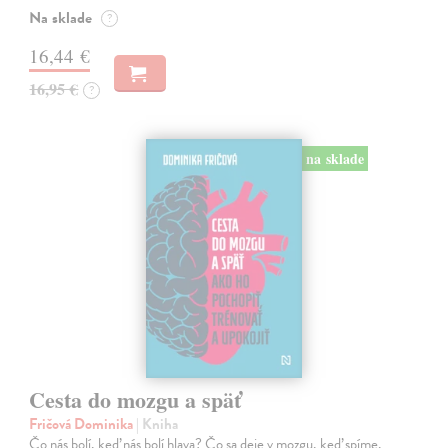
Na sklade
?
16,44 €
16,95 €
?
na sklade
Cesta do mozgu a späť
Fričová Dominika
| Kniha
Čo nás bolí, keď nás bolí hlava? Čo sa deje v mozgu, keď spíme,