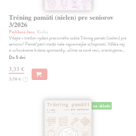
Tréning pamäti (nielen) pre seniorov
3/2026
Pavlíková Jana
| Kniha
Vitajte v treťom vydaní pracovného zošita Tréning pamäti (nielen) pre
seniorov! Pamäť patrí medzi naše najcennejšie schopnosti. Vďaka nej
si uchovávame krásne spomienky, učíme sa nové veci, orientujeme…
Do 5 dní
3,33 €
3,70 €
?
na sklade