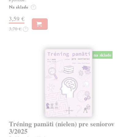
Na sklade
?
3,59 €
3,70 €
?
na sklade
Tréning pamäti (nielen) pre seniorov
3/2025