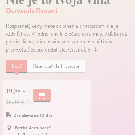
Durvasula Ramani
Rozpoznať, kedy máte do činenia s narcistom, nie je
vždy ľahké. V jednej chvíli je očarujúci a milý, v ďalšej už
po vás šliape, ruinuje vám sebavedomie a núti vás
premýšľať, čo ste urobili zle.
Čítať ďalej
↓
Kúpiť
Rezervovať v kníhkupectve
19,88 €
20,49 €
?
Zasielame do 10 dní
Pozrieť dostupnosť
v kníhkupectvách