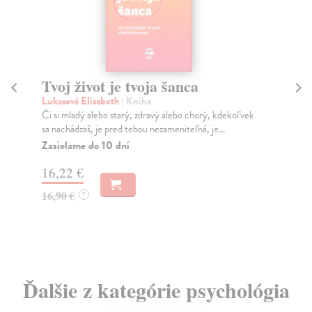
Tvoj život je tvoja šanca
T
Lukasová Elisabeth
| Kniha
St
Či si mladý alebo starý, zdravý alebo chorý, kdekoľvek
"Je
sa nachádzaš, je pred tebou nezameniteľná, je...
nep
Zasielame do 10 dní
Na
16,22 €
22
16,90 €
24
?
Ďalšie z kategórie psychológia