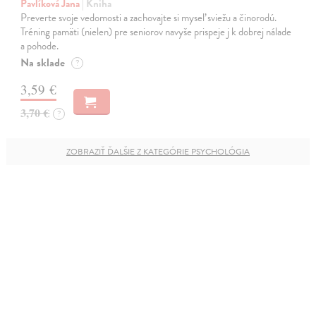
Pavlíková Jana
| Kniha
Preverte svoje vedomosti a zachovajte si myseľ sviežu a činorodú.
Tréning pamäti (nielen) pre seniorov navyše prispeje j k dobrej nálade
a pohode.
Na sklade
?
3,59 €
3,70 €
?
ZOBRAZIŤ ĎALŠIE Z KATEGÓRIE PSYCHOLÓGIA