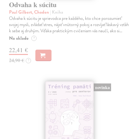
Odvaha k súcitu
Paul Gilbert, Choden
| Kniha
Odvaha k súcitu je sprievodca pre každého, kto chce porozumieť
svojej mysli, zvládať stres, nájsť vnútorný pokoj a rozvíjať láskavý vzťah
k sebe aj druhým. Vďaka praktickým cvičeniam vás naučí, ako si…
Na sklade
?
22,41 €
24,90 €
?
novinka