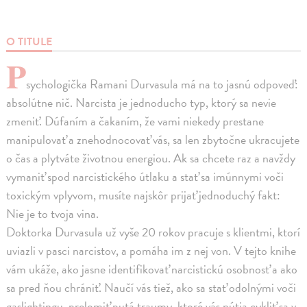
O TITULE
P
sychologička Ramani Durvasula má na to jasnú odpoveď:
absolútne nič. Narcista je jednoducho typ, ktorý sa nevie
zmeniť. Dúfaním a čakaním, že vami niekedy prestane
manipulovať a znehodnocovať vás, sa len zbytočne ukracujete
o čas a plytváte životnou energiou. Ak sa chcete raz a navždy
vymaniť spod narcistického útlaku a stať sa imúnnymi voči
toxickým vplyvom, musíte najskôr prijať jednoduchý fakt:
Nie je to tvoja vina.
Doktorka Durvasula už vyše 20 rokov pracuje s klientmi, ktorí
uviazli v pasci narcistov, a pomáha im z nej von. V tejto knihe
vám ukáže, ako jasne identifikovať narcistickú osobnosť a ako
sa pred ňou chrániť. Naučí vás tiež, ako sa stať odolnými voči
gaslightingu, prelomiť putá traumy, ktoré vás nútia cykliť sa v