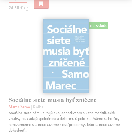
24,50 €
?
na sklade
Sociálne siete musia byť zničené
Marec Samo
| Kniha
Sociálne siete nám ubližujú ako jednotlivcom a kazia medziľudské
vzťahy, rozkladajú spoločnosť a deformujú politiku. Máme sa horšie,
nerozumieme si a nedokážeme riešiť problémy, lebo sa nedokážeme
dohodnúť…