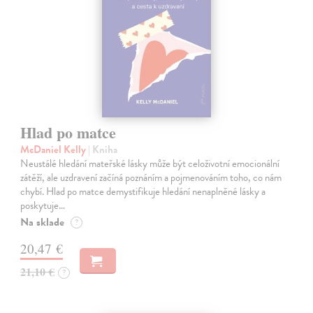
Hlad po matce
McDaniel Kelly
| Kniha
Neustálé hledání mateřské lásky může být celoživotní emocionální
zátěží, ale uzdravení začíná poznáním a pojmenováním toho, co nám
chybí. Hlad po matce demystifikuje hledání nenaplněné lásky a
poskytuje…
Na sklade
?
20,47 €
21,10 €
?