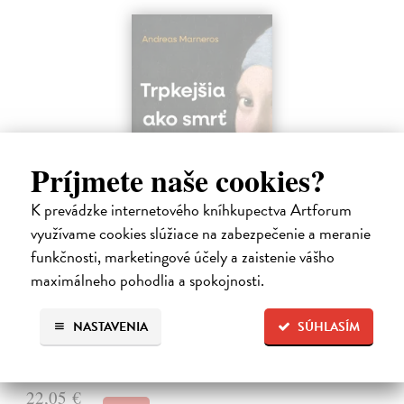
Príjmete naše cookies?
K prevádzke internetového kníhkupectva Artforum
využívame cookies slúžiace na zabezpečenie a meranie
Trpkejšia ako smrť je žena
funkčnosti, marketingové účely a zaistenie vášho
Marneros Andreas
| Kniha
maximálneho pohodlia a spokojnosti.
JE TO MOŽNO NAJVÄČŠIA REVOLÚCIA NAŠICH DNÍ:
rovnocennosť a rovnoprávnosť ženy a muža. Vojna a mier medzi
pohlaviami sa však nezačali feminizmom 20. storočia, ale ich
NASTAVENIA
SÚHLASÍM
spolužitím.
Zasielame do 14 dní
22,05 €