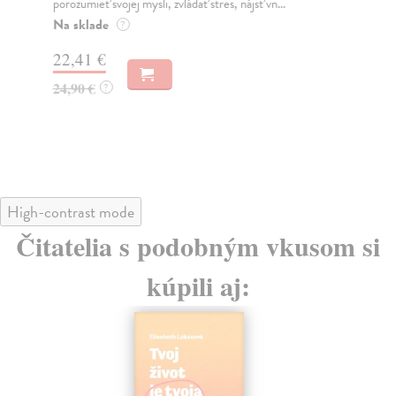
porozumieť svojej mysli, zvládať stres, nájsť vn...
Mag
roka
Na sklade
?
Do
22,41 €
17
24,90 €
?
19
High-contrast mode
Čitatelia s podobným vkusom si
kúpili aj: