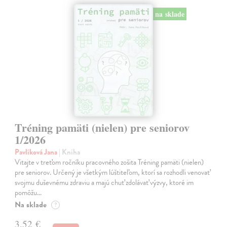
na sklade
Tréning pamäti (nielen) pre seniorov
1/2026
Pavlíková Jana
| Kniha
Vitajte v treťom ročníku pracovného zošita Tréning pamäti (nielen)
pre seniorov. Určený je všetkým lúštiteľom, ktorí sa rozhodli venovať
svojmu duševnému zdraviu a majú chuť zdolávať výzvy, ktoré im
pomôžu…
Na sklade
?
3,52 €