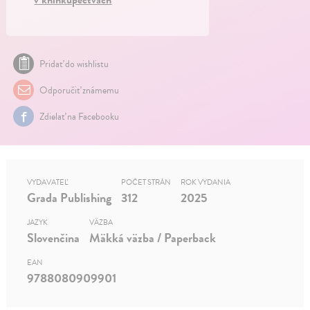
Pridať do wishlistu
Odporučiť známemu
Zdielať na Facebooku
VYDAVATEĽ
POČET STRÁN
ROK VYDANIA
Grada Publishing
312
2025
JAZYK
VÄZBA
Slovenčina
Mäkká väzba / Paperback
EAN
9788080909901