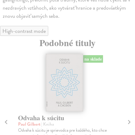
nezdravých vzťahoch, ako vytvárať hranice a predovšetkým
znovu objaviť samých seba.
High-contrast mode
Podobné tituly
na sklade
Odvaha k súcitu
H
Paul Gilbert
| Kniha
Jo
Odvaha k súcitu je sprievodca pre každého, kto chce
Abs