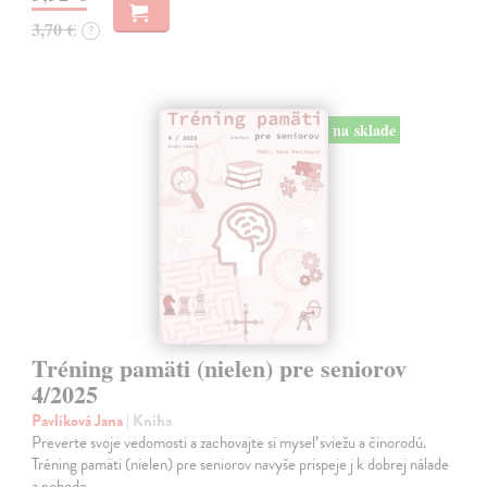
3,70 €
?
na sklade
Tréning pamäti (nielen) pre seniorov
4/2025
Pavlíková Jana
| Kniha
Preverte svoje vedomosti a zachovajte si myseľ sviežu a činorodú.
Tréning pamäti (nielen) pre seniorov navyše prispeje j k dobrej nálade
a pohode.