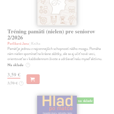
Tréning pamäti (nielen) pre seniorov
2/2026
Pavlíková Jana
| Kniha
Pamäť je jednou z najcennejších schopností nášho mozgu. Pomáha
nám nielen spomínať na krásne zážitky, ale sa aj učiť nové veci,
orientovať sa v každodennom živote a udržiavať našu myseľ aktívnu.
Na sklade
?
3,59 €
3,70 €
?
na sklade