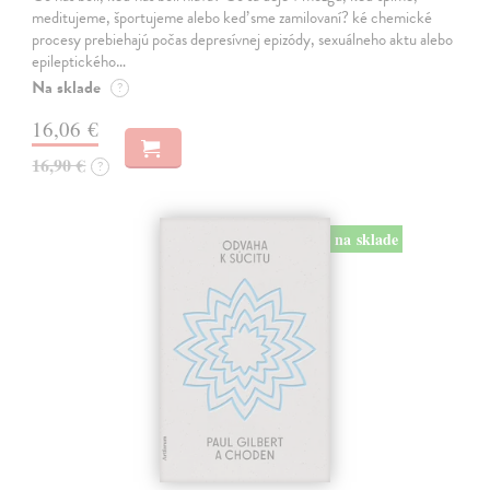
meditujeme, športujeme alebo keď sme zamilovaní? ké chemické
procesy prebiehajú počas depresívnej epizódy, sexuálneho aktu alebo
epileptického…
Na sklade
?
16,06 €
16,90 €
?
na sklade