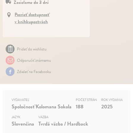
Zasielame do 3 dní
Pozrieť dostupnosť
v kníhkupectvách
Pridať do wishlistu
Odporučiť známemu
Zdielať na Facebooku
VYDAVATEĽ
POČET STRÁN
ROK VYDANIA
Spoločnosť Kolomana Sokola
188
2025
JAZYK
VÄZBA
Slovenčina
Tvrdá väzba / Hardback