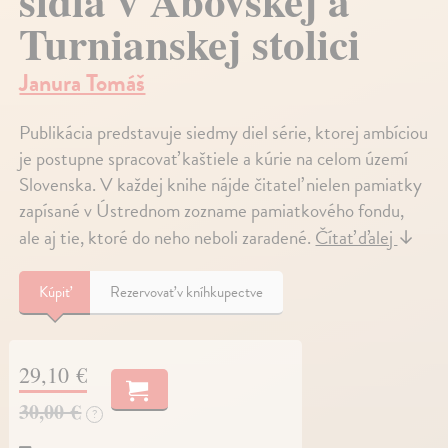
sídla v Abovskej a
Turnianskej stolici
Janura Tomáš
Publikácia predstavuje siedmy diel série, ktorej ambíciou
je postupne spracovať kaštiele a kúrie na celom území
Slovenska. V každej knihe nájde čitateľ nielen pamiatky
zapísané v Ústrednom zozname pamiatkového fondu,
ale aj tie, ktoré do neho neboli zaradené.
Čítať ďalej
↓
Kúpiť
Rezervovať v kníhkupectve
29,10 €
30,00 €
?