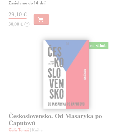
Zasielame do 14 dní
29,10 €
30,00 €
?
na sklade
Československo. Od Masaryka po
Čaputovú
Gális Tomáš
| Kniha