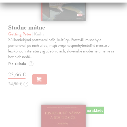
Studne mútne
Getting Peter
| Kniha
Sú ikonickými postavami našej kultúry. Postavili im sochy a
pomenovali po nich ulice, majú svoje nespochybniteľné miesto v
lexikónoch literatúry aj učebniciach, slovenské moderné umenie sa
bez nich nedá…
Na sklade
?
23,66 €
24,90 €
?
na sklade