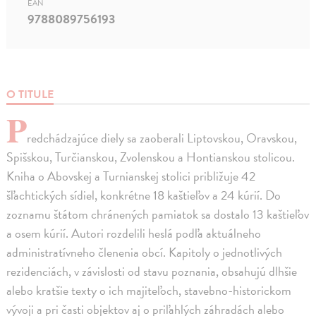
EAN
9788089756193
O TITULE
P
redchádzajúce diely sa zaoberali Liptovskou, Oravskou,
Spišskou, Turčianskou, Zvolenskou a Hontianskou stolicou.
Kniha o Abovskej a Turnianskej stolici približuje 42
šľachtických sídiel, konkrétne 18 kaštieľov a 24 kúrií. Do
zoznamu štátom chránených pamiatok sa dostalo 13 kaštieľov
a osem kúrií. Autori rozdelili heslá podľa aktuálneho
administratívneho členenia obcí. Kapitoly o jednotlivých
rezidenciách, v závislosti od stavu poznania, obsahujú dlhšie
alebo kratšie texty o ich majiteľoch, stavebno-historickom
vývoji a pri časti objektov aj o priľahlých záhradách alebo