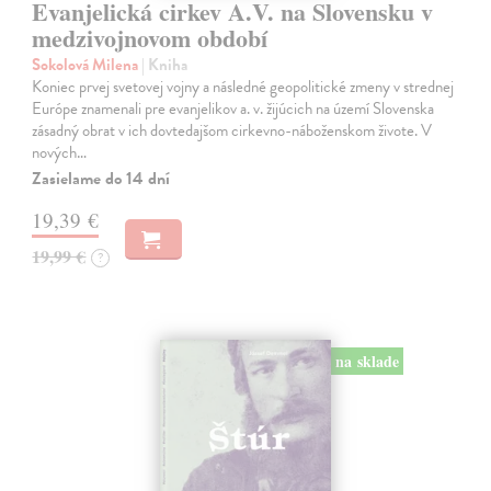
Evanjelická cirkev A.V. na Slovensku v
medzivojnovom období
Sokolová Milena
| Kniha
Koniec prvej svetovej vojny a následné geopolitické zmeny v strednej
Európe znamenali pre evanjelikov a. v. žijúcich na území Slovenska
zásadný obrat v ich dovtedajšom cirkevno-náboženskom živote. V
nových…
Zasielame do 14 dní
19,39 €
19,99 €
?
na sklade