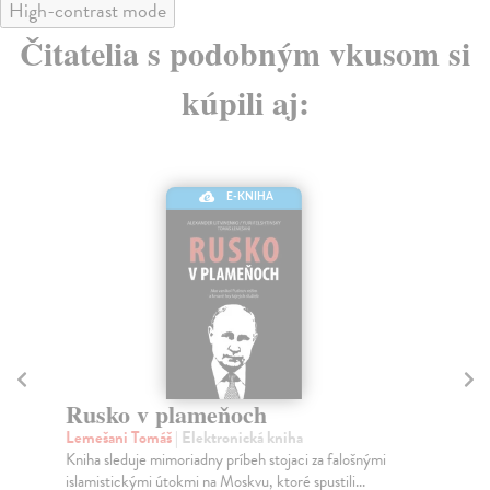
High-contrast mode
Čitatelia s podobným vkusom si
kúpili aj:
E-KNIHA
Vi
Ho
Rusko v plameňoch
Ja
Lemešani Tomáš
| Elektronická kniha
Pub
Kniha sleduje mimoriadny príbeh stojaci za falošnými
je 
islamistickými útokmi na Moskvu, ktoré spustili...