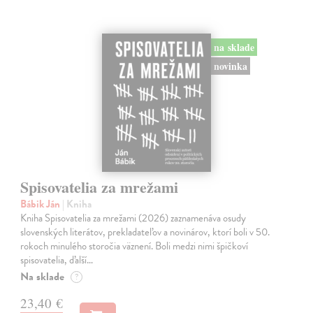
na sklade
novinka
Spisovatelia za mrežami
Bábik Ján
| Kniha
Kniha Spisovatelia za mrežami (2026) zaznamenáva osudy
slovenských literátov, prekladateľov a novinárov, ktorí boli v 50.
rokoch minulého storočia väznení. Boli medzi nimi špičkoví
spisovatelia, ďalší…
Na sklade
?
23,40 €