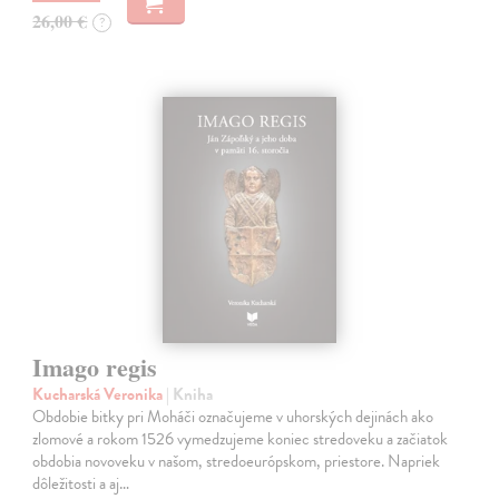
26,00 €
?
Imago regis
Kucharská Veronika
| Kniha
Obdobie bitky pri Moháči označujeme v uhorských dejinách ako
zlomové a rokom 1526 vymedzujeme koniec stredoveku a začiatok
obdobia novoveku v našom, stredoeurópskom, priestore. Napriek
dôležitosti a aj…