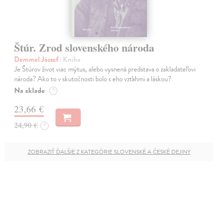
Štúr. Zrod slovenského národa
Demmel József
| Kniha
Je Štúrov život viac mýtus, alebo vysnená predstava o zakladateľovi
národa? Ako to v skutočnosti bolo s eho vzťahmi a láskou?
Na sklade
?
23,66 €
24,90 €
?
ZOBRAZIŤ ĎALŠIE Z KATEGÓRIE SLOVENSKÉ A ČESKÉ DEJINY