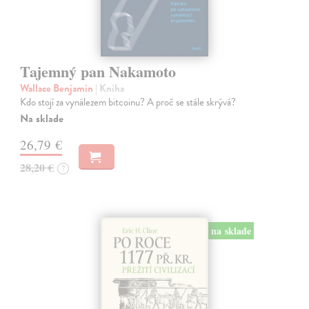
Tajemný pan Nakamoto
Wallace Benjamin
| Kniha
Kdo stojí za vynálezem bitcoinu? A proč se stále skrývá?
Na sklade
26,79 €
28,20 €
?
na sklade