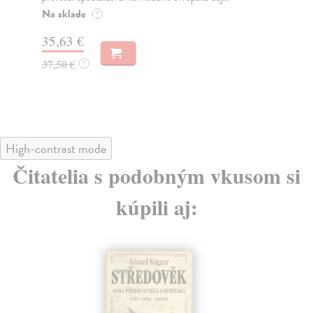
Na sklade
Na
?
35,63 €
43
37,50 €
44
?
High-contrast mode
Čitatelia s podobným vkusom si
kúpili aj: