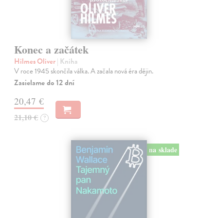
Konec a začátek
Hilmes Oliver
| Kniha
V roce 1945 skončila válka. A začala nová éra dějin.
Zasielame do 12 dní
20,47 €
21,10 €
?
na sklade