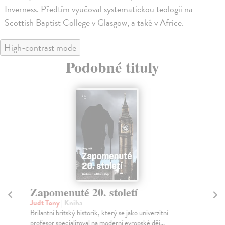
Inverness. Předtím vyučoval systematickou teologii na
Scottish Baptist College v Glasgow, a také v Africe.
High-contrast mode
Podobné tituly
Zapomenuté 20. století
S
Judt Tony
| Kniha
Hi
Brilantní britský historik, který se jako univerzitní
Mar
profesor specializoval na moderní evropské děj...
Wil