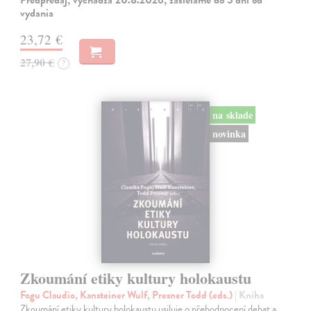
vydania
23,72 €
27,90 €
?
na sklade
novinka
Zkoumání etiky kultury holokaustu
Fogu Claudio, Kansteiner Wulf, Presner Todd (eds.)
| Kniha
Zkoumání etiky kultury holokaustu usiluje o přehodnocení debat a