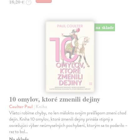
18,20 €
?
na sklade
10 omylov, ktoré zmenili dejiny
Coulter Paul
| Kniha
Všetci robíme chyby, no len málokto svojím prešľapom zmení chod
dejín. Kniha 10 omylov, ktoré zmenili dejiny prináša vtipný a
osviežujúci výber neúmyselných pochybení, ktorým sa to podarilo –
raz to bol…
Na sklade