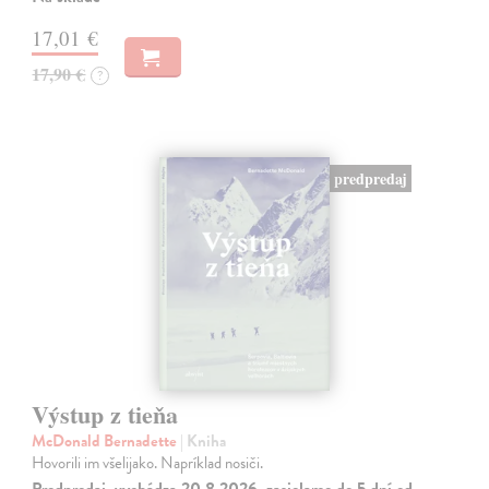
17,01 €
17,90 €
?
predpredaj
Výstup z tieňa
McDonald Bernadette
| Kniha
Hovorili im všelijako. Napríklad nosiči.
Predpredaj, vychádza 20.8.2026, zasielame do 5 dní od