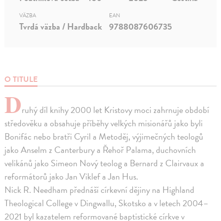
VÄZBA
EAN
Tvrdá väzba / Hardback
9788087606735
O TITULE
D
ruhý díl knihy 2000 let Kristovy moci zahrnuje období
středověku a obsahuje příběhy velkých misionářů jako byli
Bonifác nebo bratři Cyril a Metoděj, výjimečných teologů
jako Anselm z Canterbury a Řehoř Palama, duchovních
velikánů jako Simeon Nový teolog a Bernard z Clairvaux a
reformátorů jako Jan Viklef a Jan Hus.
Nick R. Needham přednáší církevní dějiny na Highland
Theological College v Dingwallu, Skotsko a v letech 2004–
2021 byl kazatelem reformované baptistické církve v