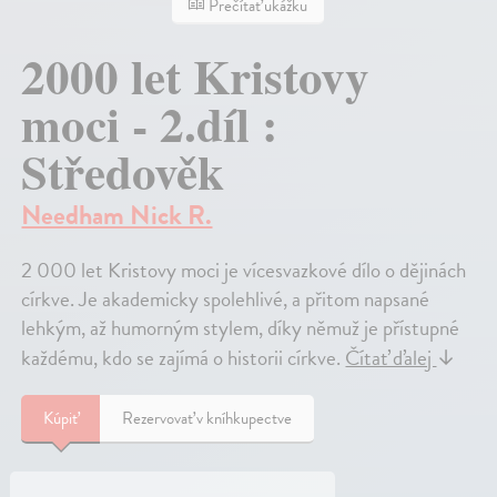
Prečítať ukážku
2000 let Kristovy
moci - 2.díl :
Středověk
Needham Nick R.
2 000 let Kristovy moci je vícesvazkové dílo o dějinách
církve. Je akademicky spolehlivé, a přitom napsané
lehkým, až humorným stylem, díky němuž je přístupné
každému, kdo se zajímá o historii církve.
Čítať ďalej
↓
Kúpiť
Rezervovať v kníhkupectve