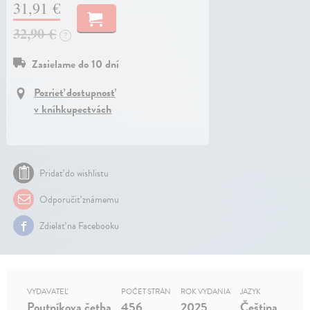
31,91 €
32,90 €
?
Zasielame do 10 dní
Pozrieť dostupnosť
v kníhkupectvách
Pridať do wishlistu
Odporučiť známemu
Zdielať na Facebooku
VYDAVATEĽ
POČET STRÁN
ROK VYDANIA
JAZYK
Poutníkova četba
456
2025
Čeština