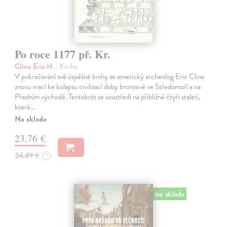
Po roce 1177 př. Kr.
Cline Eric H.
| Kniha
V pokračování své úspěšné knihy se americký archeolog Eric Cline
znovu vrací ke kolapsu civilizací doby bronzové ve Středomoří a na
Předním východě. Tentokrát se soustředí na přibližně čtyři staletí,
která…
Na sklade
23,76 €
24,49 €
?
na sklade