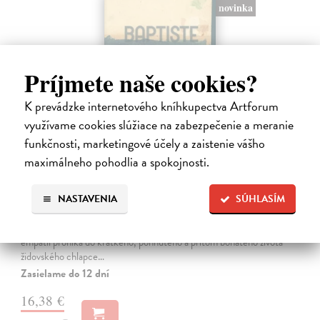
novinka
Príjmete naše cookies?
K prevádzke internetového kníhkupectva Artforum
využívame cookies slúžiace na zabezpečenie a meranie
funkčnosti, marketingové účely a zaistenie vášho
maximálneho pohodlia a spokojnosti.
Chlapec kometa
Cogitore Baptiste
| Kniha
NASTAVENIA
SÚHLASÍM
Neuvěřitelný příběh mladičkého „básníka z Terezína“ Hanuše
Hachenburga (1929–1944). Baptiste Cogitore jemně, s velkou
empatií proniká do krátkého, pohnutého a přitom bohatého života
židovského chlapce…
Zasielame do 12 dní
16,38 €