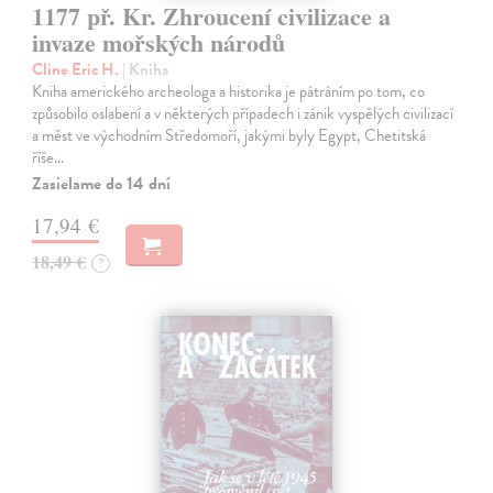
1177 př. Kr. Zhroucení civilizace a
invaze mořských národů
Cline Eric H.
| Kniha
Kniha amerického archeologa a historika je pátráním po tom, co
způsobilo oslabení a v některých případech i zánik vyspělých civilizací
a měst ve východním Středomoří, jakými byly Egypt, Chetitská
říše…
Zasielame do 14 dní
17,94 €
18,49 €
?