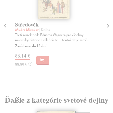
Středověk
Ř
Mudra Miroslav
| Kniha
Fid
Třetí svazek z díla Eduarda Wagnera pro všechny
Lec
milovníky historie a válečnictví – tentokrát je zamě...
fen
Zasielame do 12 dní
Za
86,14 €
15
88,80 €
16
?
Ďalšie z kategórie svetové dejiny