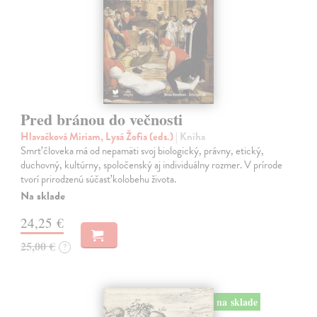
Pred bránou do večnosti
Hlavačková Miriam, Lysá Žofia (eds.)
| Kniha
Smrť človeka má od nepamäti svoj biologický, právny, etický,
duchovný, kultúrny, spoločenský aj individuálny rozmer. V prírode
tvorí prirodzenú súčasť kolobehu života.
Na sklade
24,25 €
25,00 €
?
na sklade