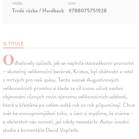
VÄZBA
EAN
Tvrdá väzba / Hardback
9788075751928
O TITULE
O
dhalovaly způsob, jak se naplnila starozákonní proroctví
– skutečný velikonoční beránek, Kristus, byl obětován a vstal
z mrtvých pro naši spásu. Tento svazek Augustinových
velikonočních promluv si klade za cíl znovu oživit osobní
objevování různých rovin významu velikonočních událostí,
které si křesťané po celém světě rok co rok připomínají. Chce
zvát ke znovupromýšlení toho, o čem si myslíme, že známe –
a občerstvit nás novostí, jež nikdy nezestárla. Autor úvodní
studie a komentáře David Vopřada.