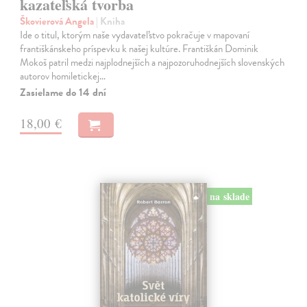
kazateľská tvorba
Škovierová Angela
| Kniha
Ide o titul, ktorým naše vydavateľstvo pokračuje v mapovaní
františkánskeho príspevku k našej kultúre. Františkán Dominik
Mokoš patril medzi najplodnejších a najpozoruhodnejších slovenských
autorov homiletickej…
Zasielame do 14 dní
18,00 €
na sklade