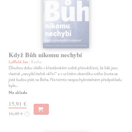
Když Bůh nikomu nechybí
Loffeld Jan
| Kniha
Dlouhou dobu vládlo v křesťanském světě přesvědčení, že lidé jsou
vlastně „nevyléčitelně věřící“ a v určitém okamžiku svého života se
jistě budou ptát na Boha. Na tomto nezpochybnitelném předpokladu
byla…
Na sklade
15,91 €
16,40 €
?