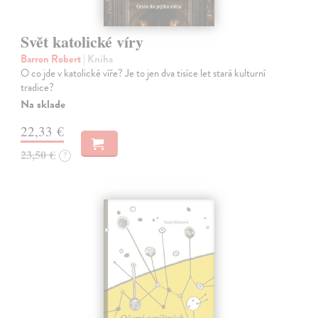
Svět katolické víry
Barron Robert
| Kniha
O co jde v katolické víře? Je to jen dva tisíce let stará kulturní
tradice?
Na sklade
22,33 €
23,50 €
?