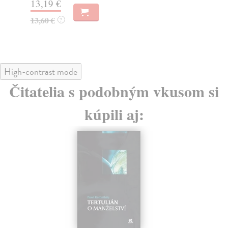
13,19 €
13
13,60 €
14
?
High-contrast mode
Čitatelia s podobným vkusom si
kúpili aj: