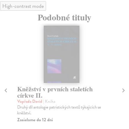
High-contrast mode
Podobné tituly
Kněžství v prvních staletích
Kn
církve II.
cí
Vopřada David
| Kniha
Vo
Druhý díl antologie patristických textů týkajících se
Prv
kněžství.
kně
Zasielame do 12 dní
Za