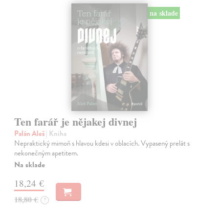
na sklade
Ten farář je nějakej divnej
Palán Aleš
| Kniha
Nepraktický mimoň s hlavou kdesi v oblacích. Vypasený prelát s
nekonečným apetitem.
Na sklade
18,24 €
18,80 €
?