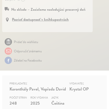
Na sklade – Zasielame nasledujúci pracovný deň
Pozrieť dostupnosť v kníhkupectvách
Pridať do wishlistu
Odporučiť známemu
Zdielať na Facebooku
PREKLADATEĽ
VYDAVATEĽ
Koronthály Pavel, Vopřada David
Krystal OP
POČET STRÁN
ROK VYDANIA
JAZYK
248
2025
Čeština