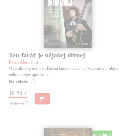
Ten farář je nějakej divnej
Palán Aleš
| Kniha
Nepraktický mimoň s hlavou kdesi v oblacích. Vypasený prelát s
nekonečným apetitem.
Na sklade
?
18,24 €
18,80 €
?
na sklade