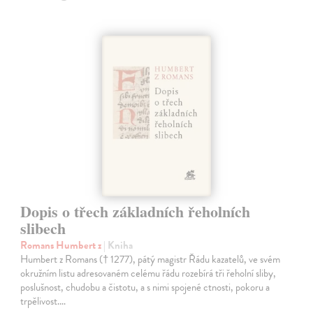
Dopis o třech základních řeholních
slibech
Romans Humbert z
| Kniha
Humbert z Romans († 1277), pátý magistr Řádu kazatelů, ve svém
okružním listu adresovaném celému řádu rozebírá tři řeholní sliby,
poslušnost, chudobu a čistotu, a s nimi spojené ctnosti, pokoru a
trpělivost.…