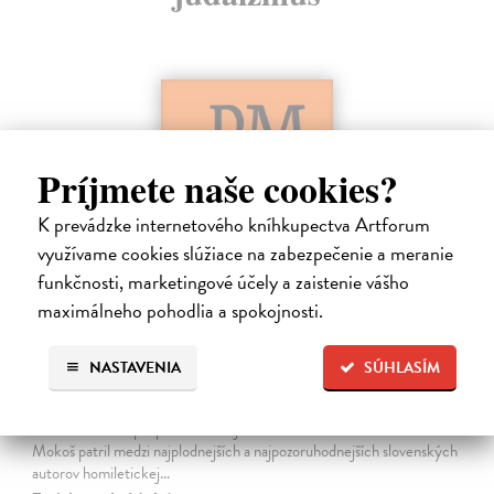
Príjmete naše cookies?
K prevádzke internetového kníhkupectva Artforum
využívame cookies slúžiace na zabezpečenie a meranie
funkčnosti, marketingové účely a zaistenie vášho
maximálneho pohodlia a spokojnosti.
Dominik Mokoš OFM (1718-1776) a jeho
kazateľská tvorba
NASTAVENIA
SÚHLASÍM
Škovierová Angela
| Kniha
Ide o titul, ktorým naše vydavateľstvo pokračuje v mapovaní
františkánskeho príspevku k našej kultúre. Františkán Dominik
Mokoš patril medzi najplodnejších a najpozoruhodnejších slovenských
autorov homiletickej…