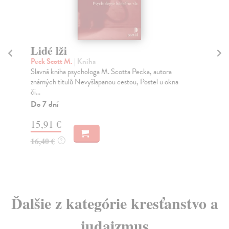
Lidé lži
No
Peck Scott M.
| Kniha
Ra
Slavná kniha psychologa M. Scotta Pecka, autora
Gró
známých titulů Nevyšlapanou cestou, Postel u okna
zís
či...
Za
Do 7 dní
13
15,91 €
14
16,40 €
?
Ďalšie z kategórie kresťanstvo a
judaizmus