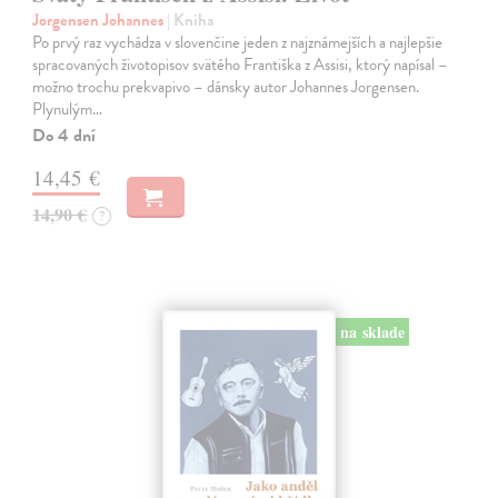
Jorgensen Johannes
| Kniha
Po prvý raz vychádza v slovenčine jeden z najznámejších a najlepšie
spracovaných životopisov svätého Františka z Assisi, ktorý napísal –
možno trochu prekvapivo – dánsky autor Johannes Jorgensen.
Plynulým…
Do 4 dní
14,45 €
14,90 €
?
na sklade