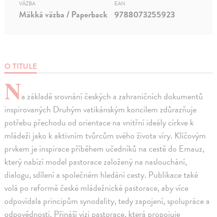
VÄZBA
EAN
Mäkká väzba / Paperback
9788073255923
O TITULE
N
a základě srovnání českých a zahraničních dokumentů
inspirovaných Druhým vatikánským koncilem zdůrazňuje
potřebu přechodu od orientace na vnitřní ideály církve k
mládeži jako k aktivním tvůrcům svého života víry. Klíčovým
prvkem je inspirace příběhem učedníků na cestě do Emauz,
který nabízí model pastorace založený na naslouchání,
dialogu, sdílení a společném hledání cesty. Publikace také
volá po reformě české mládežnické pastorace, aby více
odpovídala principům synodality, tedy zapojení, spolupráce a
odpovědnosti. Přináší vizi pastorace, která propojuje