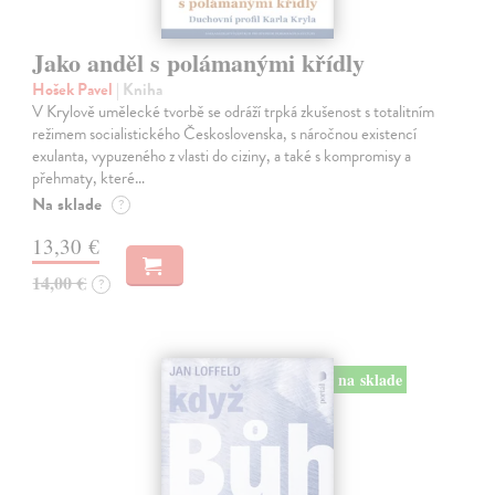
Jako anděl s polámanými křídly
Hošek Pavel
| Kniha
V Krylově umělecké tvorbě se odráží trpká zkušenost s totalitním
režimem socialistického Československa, s náročnou existencí
exulanta, vypuzeného z vlasti do ciziny, a také s kompromisy a
přehmaty, které…
Na sklade
?
13,30 €
14,00 €
?
na sklade