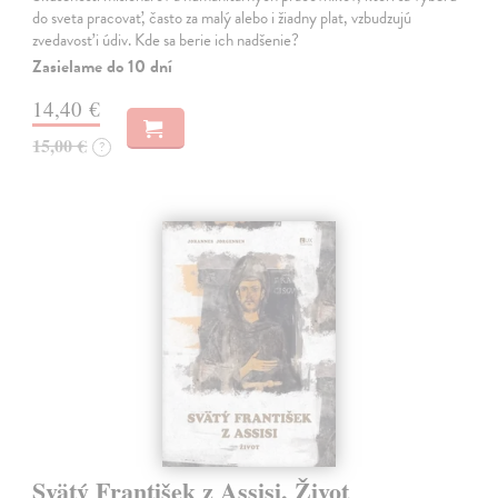
do sveta pracovať, často za malý alebo i žiadny plat, vzbudzujú
zvedavosť i údiv. Kde sa berie ich nadšenie?
Zasielame do 10 dní
14,40 €
15,00 €
?
Svätý František z Assisi. Život