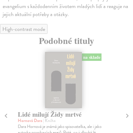
evangelium s každodenním životem mladých lidí a reaguje na
jejich aktuální potřeby a otázky.
High-contrast mode
Podobné tituly
na sklade
Lidé milují Židy mrtvé
B
bu
Hornová Dara
| Kniha
Dara Hornová je známá jako spisovatelka, ale i jako
No
autorka pronikavých esejů. Poté, co ji dlouhá lé...
Mon