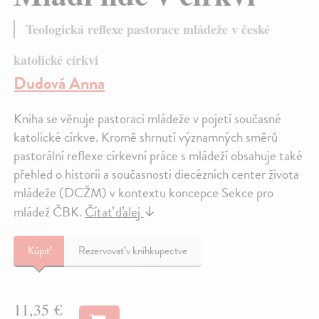
Teologická reflexe pastorace mládeže v české
katolické církvi
Dudová Anna
Kniha se věnuje pastoraci mládeže v pojetí současné
katolické církve. Kromě shrnutí významných směrů
pastorální reflexe církevní práce s mládeží obsahuje také
přehled o historii a současnosti diecézních center života
mládeže (DCŽM) v kontextu koncepce Sekce pro
mládež ČBK.
Čítať ďalej
↓
Kúpiť
Rezervovať v kníhkupectve
11,35 €