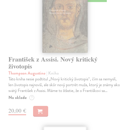
František z Assisi. Nový kritický
životopis
Thompson Augustine
| Kniha
Táto kniha nesie podtitul „Nový kritický životopis“, čím sa nemyslí,
len životopis najnovší, ale skôr nový portrét muža, ktorý je známy ako
svätý František z Assisi. Máme to šťastie, že o Františkovi sa…
Na sklade
?
20,00 €