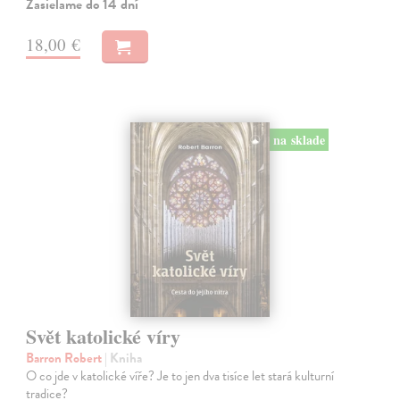
Zasielame do 14 dní
18,00 €
na sklade
Svět katolické víry
Barron Robert
| Kniha
O co jde v katolické víře? Je to jen dva tisíce let stará kulturní
tradice?