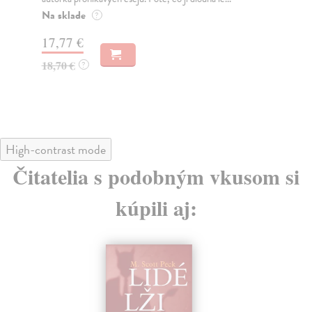
Bo
Na sklade
?
nej
17,77 €
Za
18,70 €
?
19
20
High-contrast mode
Čitatelia s podobným vkusom si
kúpili aj: