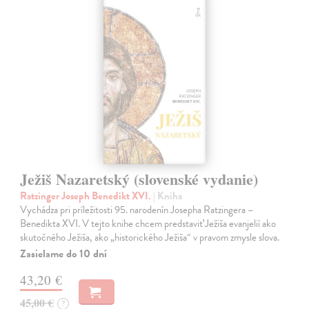
Ježiš Nazaretský (slovenské vydanie)
Ratzinger Joseph Benedikt XVI.
| Kniha
Vychádza pri príležitosti 95. narodenín Josepha Ratzingera –
Benedikta XVI. V tejto knihe chcem predstaviť Ježiša evanjelií ako
skutočného Ježiša, ako „historického Ježiša“ v pravom zmysle slova.
Zasielame do 10 dní
43,20 €
45,00 €
?