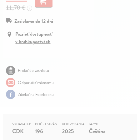
11,70 €
?
Zasielame do 12 dní
Pozrieť dostupnosť
v kníhkupectvách
Pridať do wishlistu
Odporučiť známemu
Zdielať na Facebooku
VYDAVATEĽ
POČET STRÁN
ROK VYDANIA
JAZYK
CDK
196
2025
Čeština