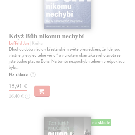
Když Bůh nikomu nechybí
Loffeld Jan
| Kniha
Dlouhou dobu vládlo v křesťanském světě přesvědčení, že lidé jsou
vlastně „nevyléčitelně věřící“ a v určitém okamžiku svého života se
jistě budou ptát na Boha. Na tomto nezpochybnitelném předpokladu
byla…
Na sklade
?
15,91 €
16,40 €
?
na sklade