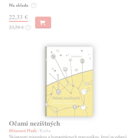
Na sklade
?
22,33 €
23,50 €
?
Očami nezištných
Mitanová Naďa
| Kniha
Skúsenosti misionárov a humanitárnych pracovníkov, ktorí sa vyberú