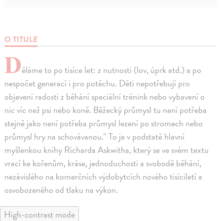
O TITULE
D
ěláme to po tisíce let: z nutnosti (lov, úprk atd.) a po
nespočet generací i pro potěchu. Děti nepotřebují pro
objevení radosti z běhání speciální trénink nebo vybavení o
nic víc než psi nebo koně. Běžecký průmysl tu není potřeba
stejně jako není potřeba průmysl lezení po stromech nebo
průmysl hry na schovávanou.“ To je v podstatě hlavní
myšlenkou knihy Richarda Askwitha, který se ve svém textu
vrací ke kořenům, kráse, jednoduchosti a svobodě běhání,
nezávislého na komerčních výdobytcích nového tisíciletí a
osvobozeného od tlaku na výkon.
High-contrast mode