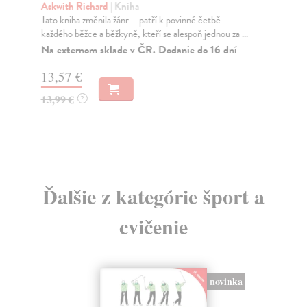
Askwith Richard
| Kniha
Če
Tato kniha změnila žánr – patří k povinné četbě
Kou
každého běžce a běžkyně, kteří se alespoň jednou za ...
tep
Na externom sklade v ČR. Dodanie do 16 dní
Za
13,57 €
15
13,99 €
16
?
Ďalšie z kategórie šport a
cvičenie
novinka