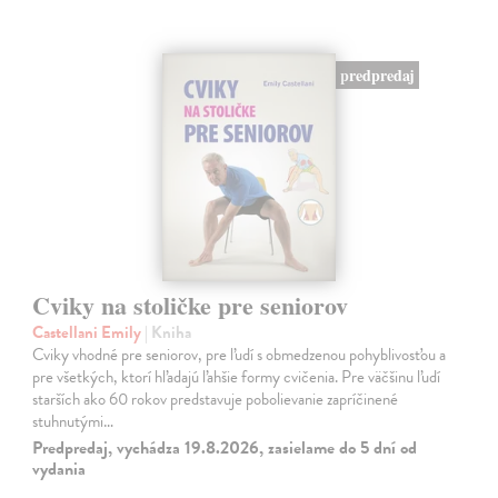
predpredaj
Cviky na stoličke pre seniorov
Castellani Emily
| Kniha
Cviky vhodné pre seniorov, pre ľudí s obmedzenou pohyblivosťou a
pre všetkých, ktorí hľadajú ľahšie formy cvičenia. Pre väčšinu ľudí
starších ako 60 rokov predstavuje pobolievanie zapríčinené
stuhnutými…
Predpredaj, vychádza 19.8.2026, zasielame do 5 dní od
vydania