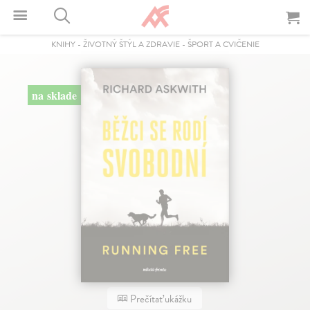
KNIHY
-
ŽIVOTNÝ ŠTÝL A ZDRAVIE
-
ŠPORT A CVIČENIE
na sklade
Prečítať ukážku