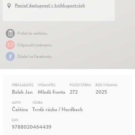
Pozrieť dostupnosť v kníhkupectvách
Pridať do wishlistu
Odporučiť známemu
Zdielať na Facebooku
PREKLADATEĽ
VYDAVATEĽ
POČET STRÁN
ROK VYDANIA
Balek Jan
Mladá fronta
272
2025
JAZYK
VÄZBA
Čeština
Tvrdá väzba / Hardback
EAN
9788020464439