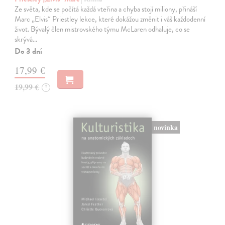
Ze světa, kde se počítá každá vteřina a chyba stojí miliony, přináší
Marc „Elvis“ Priestley lekce, které dokážou změnit i váš každodenní
život. Bývalý člen mistrovského týmu McLaren odhaluje, co se
skrývá…
Do 3 dní
17,99 €
19,99 €
?
novinka