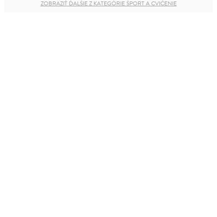
ZOBRAZIŤ ĎALŠIE Z KATEGÓRIE ŠPORT A CVIČENIE