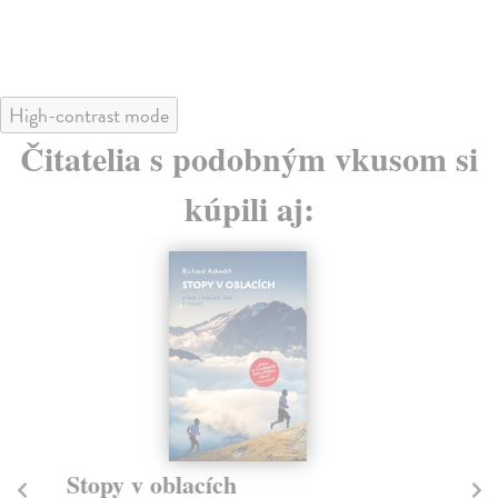
22
High-contrast mode
Čitatelia s podobným vkusom si
kúpili aj:
Stopy v oblacích
M