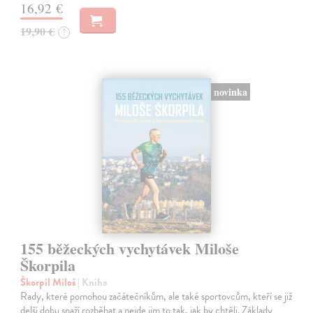
16,92 €
19,90 €
?
novinka
155 běžeckých vychytávek Miloše
Škorpila
Škorpil Miloš
| Kniha
Rady, které pomohou začátečníkům, ale také sportovcům, kteří se již
delší dobu snaží rozběhat a nejde jim to tak, jak by chtěli. Základy