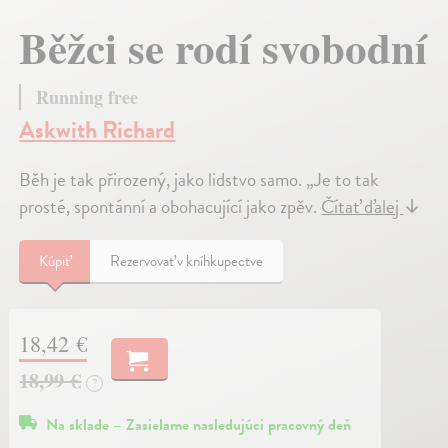
Běžci se rodí svobodní
Running free
Askwith Richard
Běh je tak přirozený, jako lidstvo samo. „Je to tak
prosté, spontánní a obohacující jako zpěv.
Čítať ďalej
↓
Kúpiť
Rezervovať v kníhkupectve
18,42 €
18,99 €
?
Na sklade – Zasielame nasledujúci pracovný deň