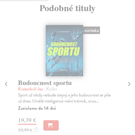
Podobné tituly
novinka
Budoucnost sportu
P
Kratochvíl Jan
| Kniha
Bo
Sport už nikdy nebude stejný a jeho budoucnost se píše
Kni
už dnes. Umělá inteligence mění trénink, scou...
čes
výr
Zasielame do 14 dní
Za
19,39 €
22
19,99 €
?