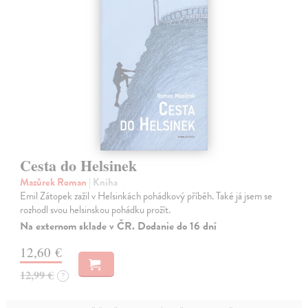
Cesta do Helsinek
Mazůrek Roman
| Kniha
Emil Zátopek zažil v Helsinkách pohádkový příběh. Také já jsem se
rozhodl svou helsinskou pohádku prožít.
Na externom sklade v ČR. Dodanie do 16 dní
12,60 €
12,99 €
?