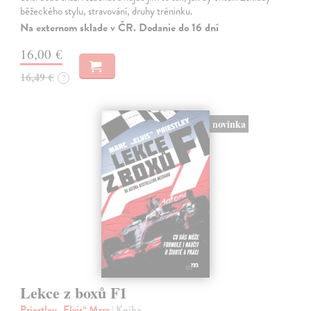
běžeckého stylu, stravování, druhy tréninku.
Na externom sklade v ČR. Dodanie do 16 dní
16,00 €
16,49 €
?
novinka
Lekce z boxů F1
Priestley „Elvis“ Marc
| Kniha