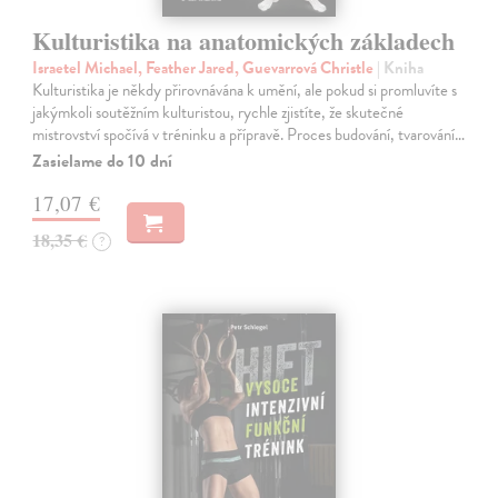
Kulturistika na anatomických základech
Israetel Michael, Feather Jared, Guevarrová Christle
| Kniha
Kulturistika je někdy přirovnávána k umění, ale pokud si promluvíte s
jakýmkoli soutěžním kulturistou, rychle zjistíte, že skutečné
mistrovství spočívá v tréninku a přípravě. Proces budování, tvarování…
Zasielame do 10 dní
17,07 €
18,35 €
?