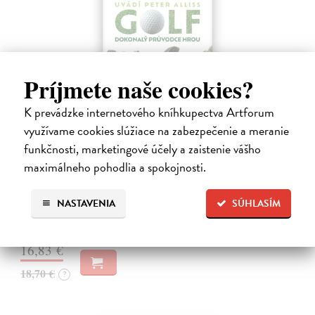
Príjmete naše cookies?
K prevádzke internetového kníhkupectva Artforum
využívame cookies slúžiace na zabezpečenie a meranie
Golf. Dokonalý průvodce hrou
funkčnosti, marketingové účely a zaistenie vášho
Saundersová Vivien
| Kniha
Chcete si golf ještě více užít, zdokonalit svou techniku a v konečném
maximálneho pohodlia a spokojnosti.
důsledku snížit počet ran na skóre? Tato komplexní a přehledná
příručka Golf: dokonalý průvodce hrou nabízí zásadní tipy a strategie,
NASTAVENIA
SÚHLASÍM
…
Zasielame do 12 dní
16,83 €
18,70 €
?