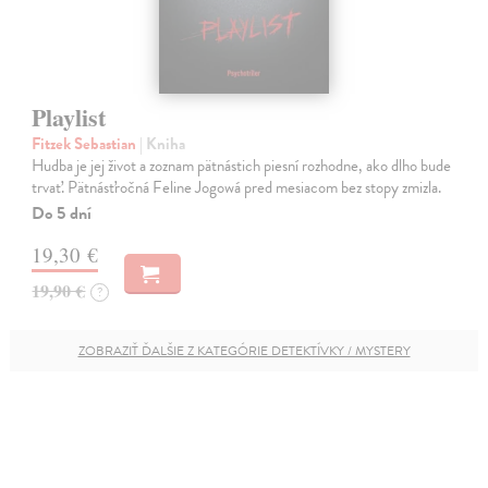
Playlist
Fitzek Sebastian
| Kniha
Hudba je jej život a zoznam pätnástich piesní rozhodne, ako dlho bude
trvať. Pätnásťročná Feline Jogowá pred mesiacom bez stopy zmizla.
Do 5 dní
19,30 €
19,90 €
?
ZOBRAZIŤ ĎALŠIE Z KATEGÓRIE DETEKTÍVKY / MYSTERY