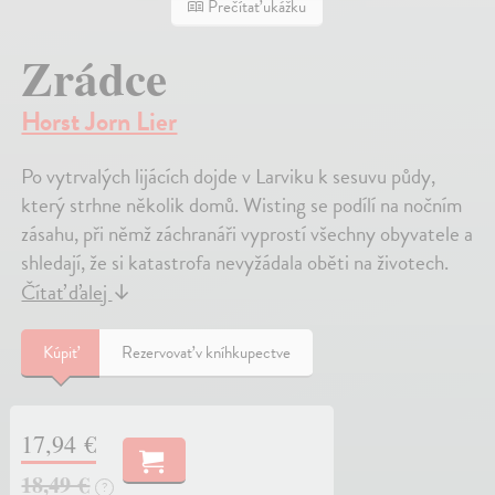
Prečítať ukážku
Zrádce
Horst Jorn Lier
Po vytrvalých lijácích dojde v Larviku k sesuvu půdy,
který strhne několik domů. Wisting se podílí na nočním
zásahu, při němž záchranáři vyprostí všechny obyvatele a
shledají, že si katastrofa nevyžádala oběti na životech.
Čítať ďalej
↓
Kúpiť
Rezervovať v kníhkupectve
17,94 €
18,49 €
?