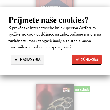
Príjmete naše cookies?
Tramwaj na Sachsenberg
K prevádzke internetového kníhkupectva Artforum
Sagitarius Petr
| Kniha
využívame cookies slúžiace na zabezpečenie a meranie
Tramwaj Cafe je kavárna v polském Těšíně a zároveň místo, kde se
sbíhají všechny nitky související s dalším brutálním zločinem, který
funkčnosti, marketingové účely a zaistenie vášho
musí vyřešit Roman Saran, major ostravské kriminálky, a jeho tým.
maximálneho pohodlia a spokojnosti.
Jak…
Zasielame do 12 dní
NASTAVENIA
SÚHLASÍM
15,91 €
16,40 €
?
na sklade