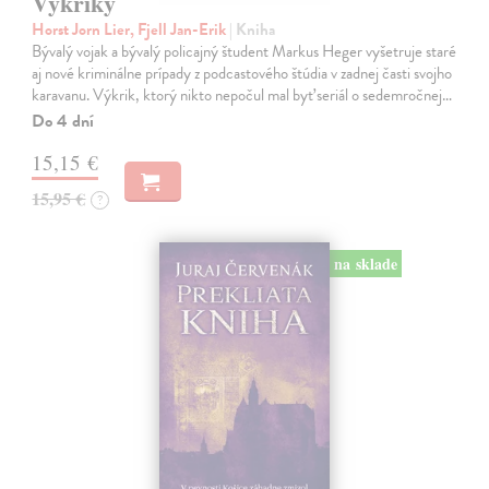
Výkriky
Horst Jorn Lier, Fjell Jan-Erik
| Kniha
Bývalý vojak a bývalý policajný študent Markus Heger vyšetruje staré
aj nové kriminálne prípady z podcastového štúdia v zadnej časti svojho
karavanu. Výkrik, ktorý nikto nepočul mal byť seriál o sedemročnej…
Do 4 dní
15,15 €
15,95 €
?
na sklade