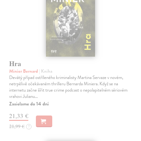
Hra
Minier Bernard
| Kniha
Devátý případ ostříleného kriminalisty Martina Servaze v novém,
netrpělivě očekávaném thrilleru Bernarda Miniera. Když se na
internetu začne šířit true crime podcast o nepolapitelném sériovém
vrahovi Julianu…
Zasielame do 14 dní
21,33 €
21,99 €
?