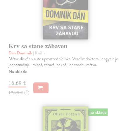
Krv sa stane zábavou
Dán Dominik
| Kniha
Mŕtve dievča v aute uprostred sídliska. Verdikt doktora Lengyela je
jednoznačný - mladá, zdravá, pekná, len trochu mŕtva.
Na sklade
16,69 €
17,95 €
?
na sklade