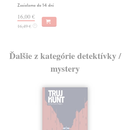
Zasielame do 14 dní
Za
16,00 €
13
16,49 €
?
14
Ďalšie z kategórie detektívky /
mystery