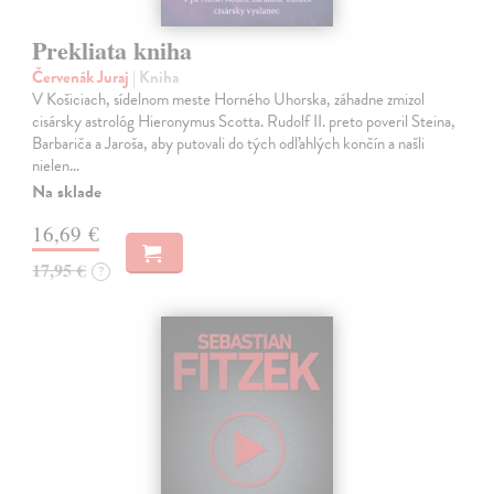
Prekliata kniha
Červenák Juraj
| Kniha
V Košiciach, sídelnom meste Horného Uhorska, záhadne zmizol
cisársky astrológ Hieronymus Scotta. Rudolf II. preto poveril Steina,
Barbariča a Jaroša, aby putovali do tých odľahlých končín a našli
nielen…
Na sklade
16,69 €
17,95 €
?