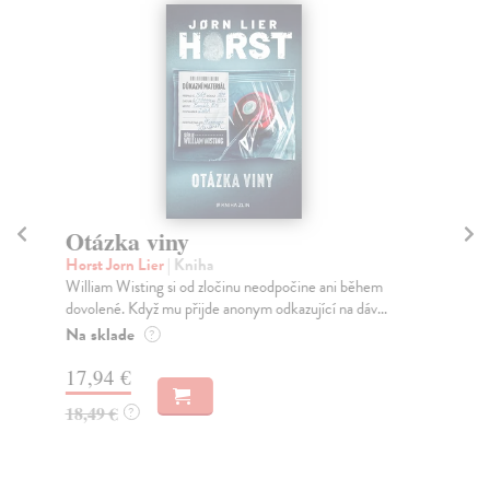
Otázka viny
Ka
Horst Jorn Lier
| Kniha
Hor
William Wisting si od zločinu neodpočine ani během
Wil
dovolené. Když mu přijde anonym odkazující na dáv...
odk
man
Na sklade
?
Za
17,94 €
17
18,49 €
?
18