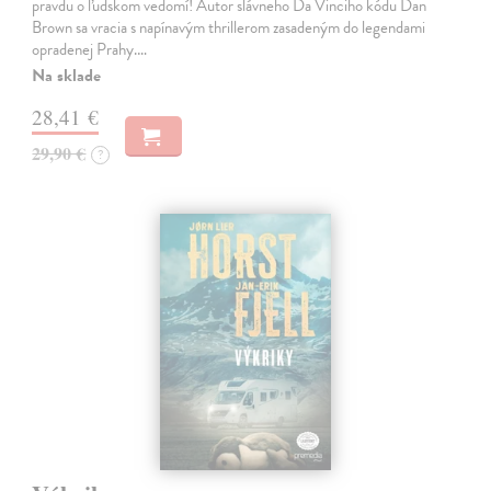
pravdu o ľudskom vedomí! Autor slávneho Da Vinciho kódu Dan
Brown sa vracia s napínavým thrillerom zasadeným do legendami
opradenej Prahy.…
Na sklade
28,41 €
29,90 €
?