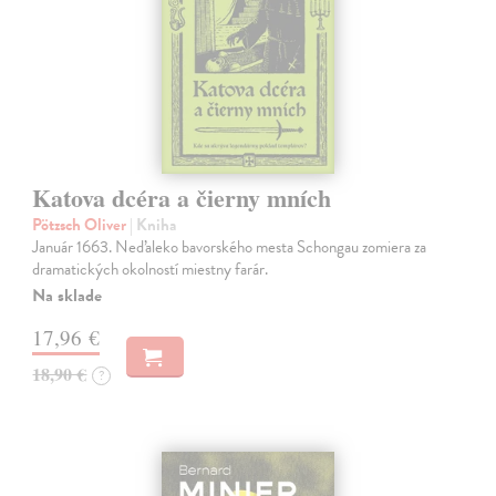
Katova dcéra a čierny mních
Pötzsch Oliver
| Kniha
Január 1663. Neďaleko bavorského mesta Schongau zomiera za
dramatických okolností miestny farár.
Na sklade
17,96 €
18,90 €
?