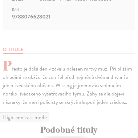
EAN
9788076628021
O TITULE
P
řesto je další den v závalu nalezen mrtvý muž. Při bližším
ohledání se ukáže, že zemřel před nejméně dvěma dny a že
jde o švédského občana. Wisting je jmenován vedoucím
norsko-švédského vyšetřovacího týmu. Záhy se ale objeví
náznaky, že mezi policisty se skrývá alespoň jeden zrádce…
High-contrast mode
Podobné tituly