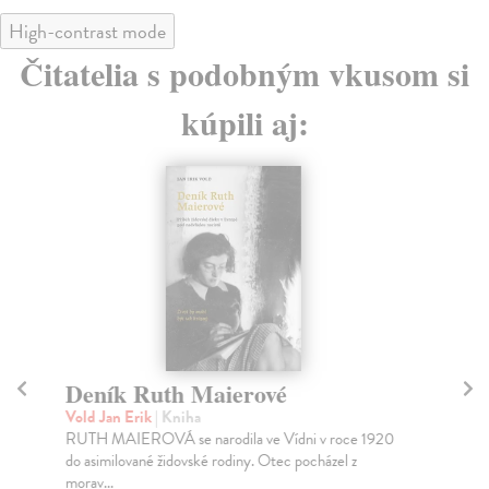
High-contrast mode
Čitatelia s podobným vkusom si
kúpili aj:
Deník Ruth Maierové
Sp
V
Vold Jan Erik
| Kniha
RUTH MAIEROVÁ se narodila ve Vídni v roce 1920
Sza
do asimilované židovské rodiny. Otec pocházel z
Vol
morav...
na 