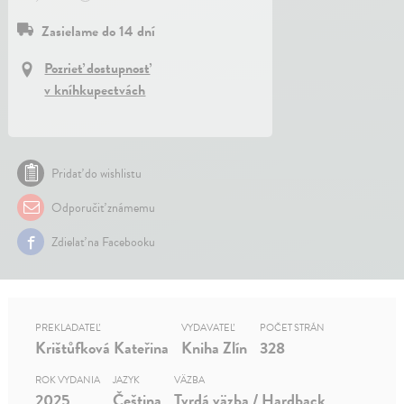
Zasielame do 14 dní
Pozrieť dostupnosť
v kníhkupectvách
Pridať do wishlistu
Odporučiť známemu
Zdielať na Facebooku
PREKLADATEĽ
VYDAVATEĽ
POČET STRÁN
Krištůfková Kateřina
Kniha Zlín
328
ROK VYDANIA
JAZYK
VÄZBA
2025
Čeština
Tvrdá väzba / Hardback