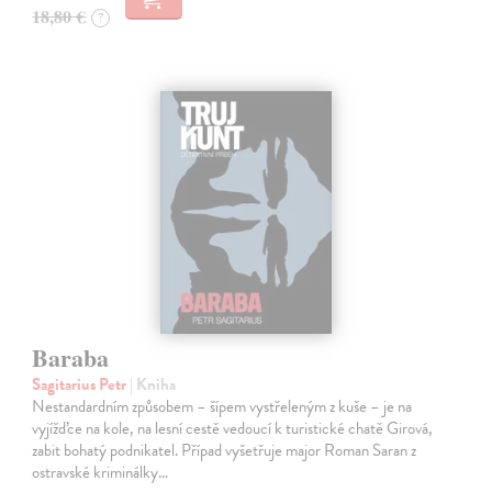
18,80 €
?
Baraba
Sagitarius Petr
| Kniha
Nestandardním způsobem – šípem vystřeleným z kuše – je na
vyjížďce na kole, na lesní cestě vedoucí k turistické chatě Girová,
zabit bohatý podnikatel. Případ vyšetřuje major Roman Saran z
ostravské kriminálky…