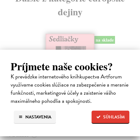
dejiny
na sklade
Príjmete naše cookies?
K prevádzke internetového kníhkupectva Artforum
využívame cookies slúžiace na zabezpečenie a meranie
funkčnosti, marketingové účely a zaistenie vášho
maximálneho pohodlia a spokojnosti.
Sedliačky
Kuciel-Frydryszak Joanna
| Kniha
NASTAVENIA
SÚHLASÍM
„Neplač, dieťa moje. Každá žena je otrokyňa, tak ani ty nebudeš
vyvolená,“ hovorí babka svojej mladej vnučke.
Na sklade
?