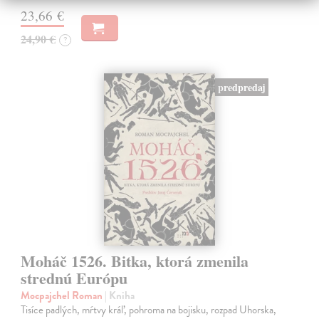
23,66 €
24,90 €
?
predpredaj
Moháč 1526. Bitka, ktorá zmenila
strednú Európu
Mocpajchel Roman
| Kniha
Tisíce padlých, mŕtvy kráľ, pohroma na bojisku, rozpad Uhorska,