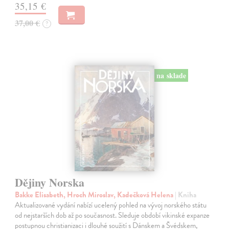
35,15 €
37,00 €
?
na sklade
Dějiny Norska
Bakke Elisabeth, Hroch Miroslav, Kadečková Helena
| Kniha
Aktualizované vydání nabízí ucelený pohled na vývoj norského státu
od nejstarších dob až po současnost. Sleduje období vikinské expanze
postupnou christianizaci i dlouhé soužití s Dánskem a Švédskem,