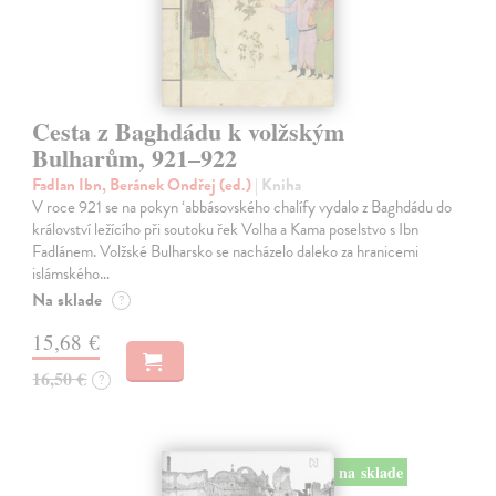
Cesta z Baghdádu k volžským
Bulharům, 921–922
Fadlan Ibn, Beránek Ondřej (ed.)
| Kniha
V roce 921 se na pokyn ‘abbásovského chalífy vydalo z Baghdádu do
království ležícího při soutoku řek Volha a Kama poselstvo s Ibn
Fadlánem. Volžské Bulharsko se nacházelo daleko za hranicemi
islámského…
Na sklade
?
15,68 €
16,50 €
?
na sklade