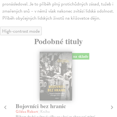
pronásledoval. Je to příběh plný protichůdných zásad, tužeb i
zmařených snů – v němž však nakonec zvítězí lidská odolnost.
Příběh obyčejných lidských životů na křižovatce dějin.
High-contrast mode
Podobné tituly
Zápas o evropskou nadvládu
K
Simms Brendan
| Kniha
Uhl
Kniha cambridgeského historika Brendana Simmse je
Záj