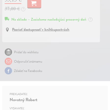
37,00 €
?
Na sklade – Zasielame nasledujúci pracovný deň
?
Pozrieť dostupnosť v kníhkupectvách
Pridať do wishlistu
Odporučiť známemu
Zdielať na Facebooku
PREKLADATEĽ
Novotný Robert
VYDAVATEĽ