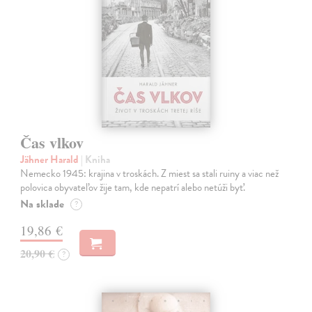
Čas vlkov
Jähner Harald
| Kniha
Nemecko 1945: krajina v troskách. Z miest sa stali ruiny a viac než
polovica obyvateľov žije tam, kde nepatrí alebo netúži byť.
Na sklade
?
19,86 €
20,90 €
?