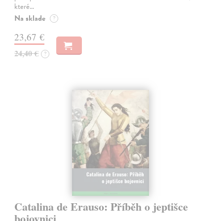
které…
Na sklade
?
23,67 €
24,40 €
?
Catalina de Erauso: Příběh o jeptišce
bojovnici