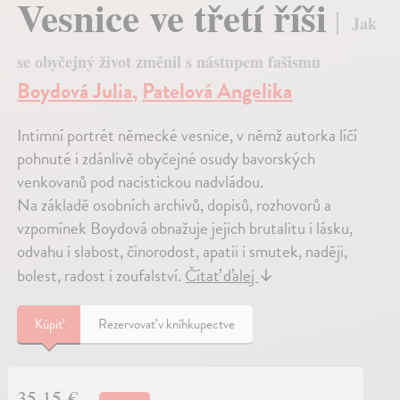
Vesnice ve třetí říši
Jak
se obyčejný život změnil s nástupem fašismu
Boydová Julia
,
Patelová Angelika
Intimní portrét německé vesnice, v němž autorka líčí
pohnuté i zdánlivě obyčejné osudy bavorských
venkovanů pod nacistickou nadvládou.
Na základě osobních archivů, dopisů, rozhovorů a
vzpomínek Boydová obnažuje jejich brutalitu i lásku,
odvahu i slabost, činorodost, apatii i smutek, naději,
bolest, radost i zoufalství.
Čítať ďalej
↓
Kúpiť
Rezervovať v kníhkupectve
35,15 €