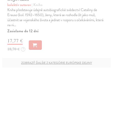
kolektív autorov
| Kniha
Kniha představuje údajně autobiografické svědectví Cataliny de
Erauso (kol. 1592–1650), ženy, která se rozhodla žít jako muž,
účastnit se vojenského života a jednat v rozporu s očekáváními, která
na ni…
Zasielame do 12 dní
17,77 €
18,70 €
?
ZOBRAZIŤ ĎALŠIE Z KATEGÓRIE EURÓPSKE DEJINY