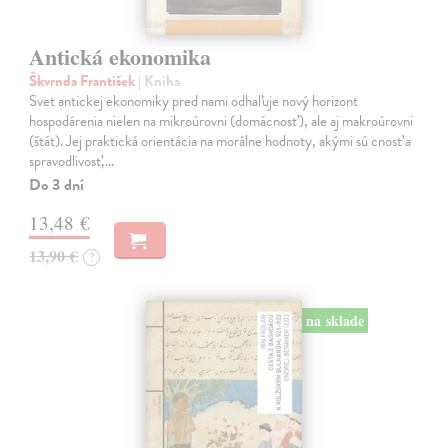
Antická ekonomika
Škvrnda František
| Kniha
Svet antickej ekonomiky pred nami odhaľuje nový horizont
hospodárenia nielen na mikroúrovni (domácnosť), ale aj makroúrovni
(štát). Jej praktická orientácia na morálne hodnoty, akými sú cnosť a
spravodlivosť,…
Do 3 dní
13,48 €
13,90 €
?
na sklade