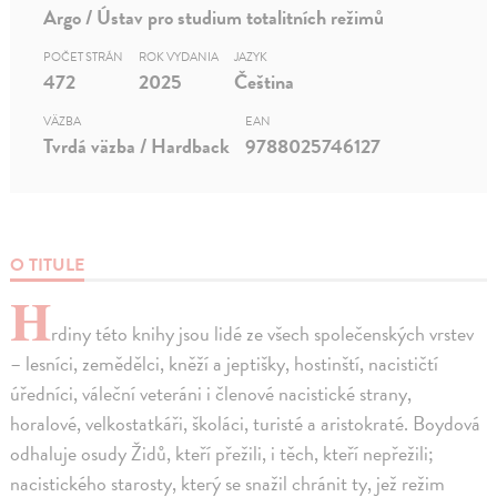
Argo / Ústav pro studium totalitních režimů
POČET STRÁN
ROK VYDANIA
JAZYK
472
2025
Čeština
VÄZBA
EAN
Tvrdá väzba / Hardback
9788025746127
O TITULE
H
rdiny této knihy jsou lidé ze všech společenských vrstev
– lesníci, zemědělci, kněží a jeptišky, hostinští, nacističtí
úředníci, váleční veteráni i členové nacistické strany,
horalové, velkostatkáři, školáci, turisté a aristokraté. Boydová
odhaluje osudy Židů, kteří přežili, i těch, kteří nepřežili;
nacistického starosty, který se snažil chránit ty, jež režim