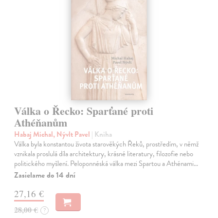
Válka o Řecko: Sparťané proti
Athéňanům
Habaj Michal, Nývlt Pavel
| Kniha
Válka byla konstantou života starověkých Řeků, prostředím, v němž
vznikala proslulá díla architektury, krásné literatury, filozofie nebo
politického myšlení. Peloponnéská válka mezi Spartou a Athénami…
Zasielame do 14 dní
27,16 €
28,00 €
?