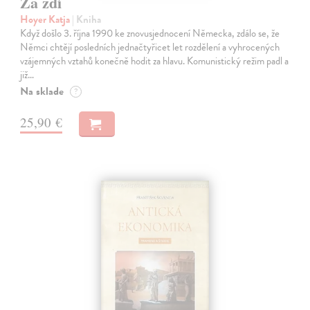
Za zdí
Hoyer Katja
| Kniha
Když došlo 3. října 1990 ke znovusjednocení Německa, zdálo se, že
Němci chtějí posledních jednačtyřicet let rozdělení a vyhrocených
vzájemných vztahů konečně hodit za hlavu. Komunistický režim padl a
již…
Na sklade
?
25,90 €