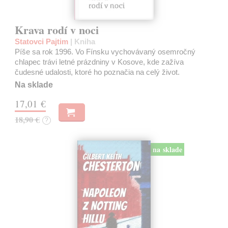
Krava rodí v noci
Statovci Pajtim
| Kniha
Píše sa rok 1996. Vo Fínsku vychovávaný osemročný
chlapec trávi letné prázdniny v Kosove, kde zažíva
čudesné udalosti, ktoré ho poznačia na celý život.
Na sklade
17,01 €
18,90 €
?
na sklade