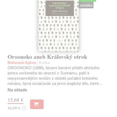
novinka
Oroonoko aneb Královský otrok
Behnová Aphra
| Kniha
OROONOKO (1688), bizarní barokní příběh afrického
prince uvrženého do otroctví v Surinamu, patří k
nejvýznamnějším textům z období počátků britského
románu, bývá označován za první anglické dílo, které…
Na sklade
15,68 €
16,50 €
?