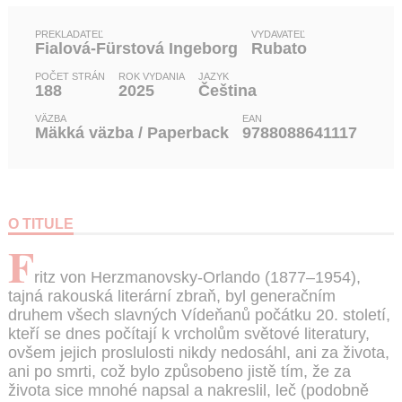
PREKLADATEĽ
VYDAVATEĽ
Fialová-Fürstová Ingeborg
Rubato
POČET STRÁN
ROK VYDANIA
JAZYK
188
2025
Čeština
VÄZBA
EAN
Mäkká väzba / Paperback
9788088641117
O TITULE
F
ritz von Herzmanovsky-Orlando (1877–1954),
tajná rakouská literární zbraň, byl generačním
druhem všech slavných Vídeňanů počátku 20. století,
kteří se dnes počítají k vrcholům světové literatury,
ovšem jejich proslulosti nikdy nedosáhl, ani za života,
ani po smrti, což bylo způsobeno jistě tím, že za
života sice mnohé napsal a nakreslil, leč (podobně