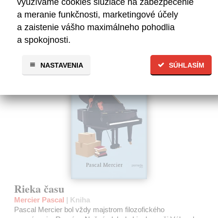
využívame cookies slúžiace na zabezpečenie
Na sklade
a meranie funkčnosti, marketingové účely
13,71 €
a zaistenie vášho maximálneho pohodlia
14,90 €
?
a spokojnosti.
NASTAVENIA
SÚHLASÍM
na sklade
Rieka času
Mercier Pascal
| Kniha
Pascal Mercier bol vždy majstrom filozofického