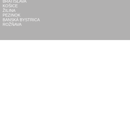
BRATISLAVA
KOŠICE
ŽILINA
PEZINOK
BANSKÁ BYSTRICA
ROŽŇAVA
Informácie
DORUČENIE A PLATBA
VŠEOBECNÉ OBCHODNÉ PODMIENKY
COOKIES
OCHRANA OSOBNÝCH ÚDAJOV
ELEKTRONICKÉ TITULY
INFORMÁCIE PRE INŠTITÚCIE
AFFILIATE PROGRAM
KONTAKT
O NÁS
Kontakt
Internetové kníhkupectvo
(Martin Müssler)