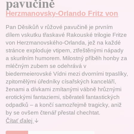
pavučině
Herzmanovsky-Orlando Fritz von
Pan Děsikůň v růžové pavučině je prvním
dílem vskutku třaskavé Rakouské trilogie Fritze
von Herzmanovského-Orlanda, jež na každé
stránce exploduje vtipem, ztřeštěnými nápady
a skurilním humorem. Milostný příběh honby za
mléčným zubem se odehrává v
biedermeierovské Vídni mezi dvorními trpaslíky,
zpitomělými úředníky císařských kanceláří,
ženami a dívkami zmítanými vábně hrůznými
erotickými fantaziemi, sběrateli fantastických
odpadků – a končí samozřejmě tragicky, aniž
by se ovšem čtenář přestal chechtat.
↓
Čítať ďalej