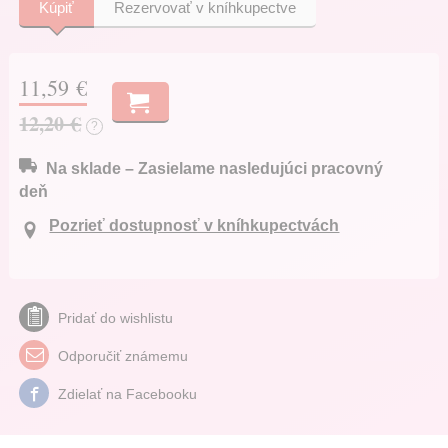
Kúpiť
Rezervovať v kníhkupectve
11,59 €
12,20 €
?
Na sklade – Zasielame nasledujúci pracovný
deň
Pozrieť dostupnosť v kníhkupectvách
Pridať do wishlistu
Odporučiť známemu
Zdielať na Facebooku