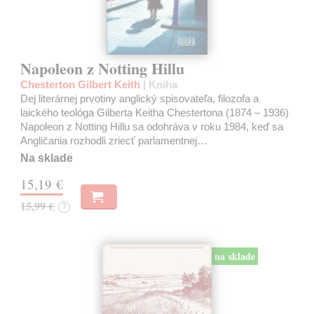
Napoleon z Notting Hillu
Chesterton Gilbert Keith
| Kniha
Dej literárnej prvotiny anglický spisovateľa, filozofa a
laického teológa Gilberta Keitha Chestertona (1874 – 1936)
Napoleon z Notting Hillu sa odohráva v roku 1984, keď sa
Angličania rozhodli zriecť parlamentnej…
Na sklade
15,19 €
15,99 €
?
na sklade