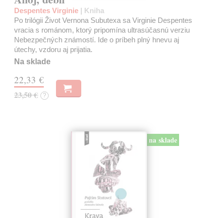
Despentes Virginie
| Kniha
Po trilógii Život Vernona Subutexa sa Virginie Despentes
vracia s románom, ktorý pripomína ultrasúčasnú verziu
Nebezpečných známostí. Ide o príbeh plný hnevu aj
útechy, vzdoru aj prijatia.
Na sklade
22,33 €
23,50 €
?
na sklade