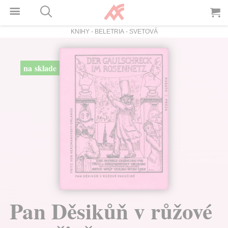
KNIHY
-
BELETRIA
-
SVETOVÁ
na sklade
Pan Děsikůň v růžové