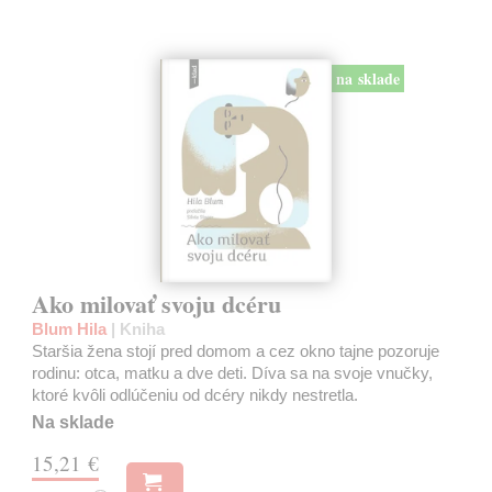
na sklade
Ako milovať svoju dcéru
Blum Hila
| Kniha
Staršia žena stojí pred domom a cez okno tajne pozoruje
rodinu: otca, matku a dve deti. Díva sa na svoje vnučky,
ktoré kvôli odlúčeniu od dcéry nikdy nestretla.
Na sklade
15,21 €