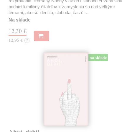
rozprávania. Romány Nočný vlak do Lisabonu či Váha slov
podnietili milióny čitateľov k zamysleniu sa nad veľkými
témami, ako sú identita, sloboda, čas či…
Na sklade
12,30 €
12,95 €
?
na sklade
Ahoj, debil