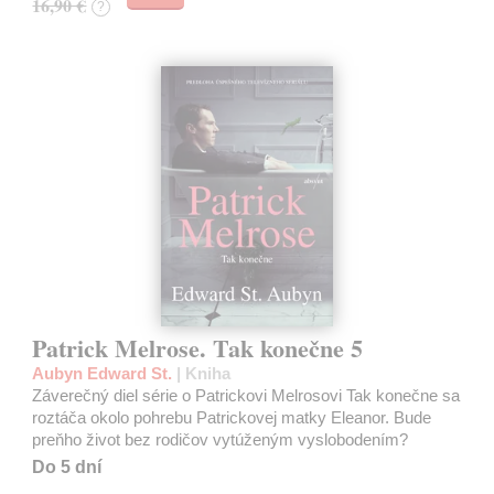
16,90 €
?
Patrick Melrose. Tak konečne 5
Aubyn Edward St.
| Kniha
Záverečný diel série o Patrickovi Melrosovi Tak konečne sa
roztáča okolo pohrebu Patrickovej matky Eleanor. Bude
preňho život bez rodičov vytúženým vyslobodením?
Do 5 dní