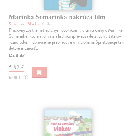
Marínka Somarinka nakrúca film
Staviarska Marka
| Kniha
Pracovný zošit je netradičným doplnkom k čítaniu knihy o Marínke
Somarinke, ktorá ako hlavná hrdinka sprevádza detských čitateľov
rôznorodými, dômyselne prepracovanými úlohami. Sprístupňuje tak
deťom možnosť…
Do 3 dní
5,82 €
6,00 €
?