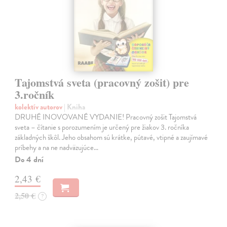
Tajomstvá sveta (pracovný zošit) pre
3.ročník
kolektív autorov
| Kniha
DRUHÉ INOVOVANÉ VYDANIE! Pracovný zošit Tajomstvá
sveta – čítanie s porozumením je určený pre žiakov 3. ročníka
základných škôl. Jeho obsahom sú krátke, pútavé, vtipné a zaujímavé
príbehy a na ne nadväzujúce…
Do 4 dní
2,43 €
2,50 €
?