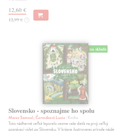
12,60 €
12,99 €
?
na sklade
Slovensko - spoznajme ho spolu
Marec Samuel, Čermáková Lucia
| Kniha
Toto nádherné veľké leporelo vezme vaše dieťa na prvý veľký
poznávací výlet po Slovensku. V krásne ilustrovanej prírode nájde