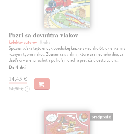
Pozri sa dovnútra vlakov
kolektív autorov
| Kniha
Spoznaj vďaka tejto encyklopedickej knižke s viac ako 60 okienkami s
rôznymi typmi vlakov. Zoznám sa s vlakmi, ktoré za slnečného dňa, za
dažďa či v snehu rachotia po koľajniciach a prevážajú cestujúcich…
Do 4 dní
14,45 €
14,90 €
?
predpredaj