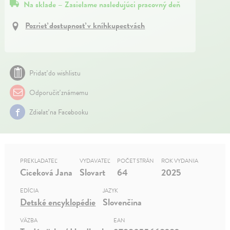
Na sklade – Zasielame nasledujúci pracovný deň
Pozrieť dostupnosť v kníhkupectvách
Pridať do wishlistu
Odporučiť známemu
Zdielať na Facebooku
PREKLADATEĽ
VYDAVATEĽ
POČET STRÁN
ROK VYDANIA
Ciceková Jana
Slovart
64
2025
EDÍCIA
JAZYK
Detské encyklopédie
Slovenčina
VÄZBA
EAN