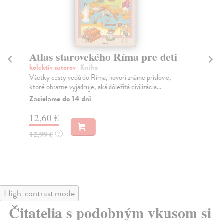
Atlas starovekého Ríma pre deti
Bi
kolektív autorov
| Kniha
Me
Všetky cesty vedú do Ríma, hovorí známe príslovie,
Mál
ktoré obrazne vyjadruje, aká dôležitá civilizácia...
tak
Zasielame do 14 dní
Za
12,60 €
19
12,99 €
20
?
High-contrast mode
Čitatelia s podobným vkusom si