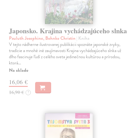
Japonsko. Krajina vychádzajúceho slnka
Pauluth Josephine, Bohnke Christin
| Kniha
V tejto nádherne ilustrovanej publikácii spoznáte japonské zvyky,
tradície a mnohé iné zaujímavosti Krajina vychádzajúceho slnka už
dlho fascinuje ľudí z celého sveta jedinečnou kultúrou a prírodou,
ktorá…
Na sklade
16,06 €
16,90 €
?