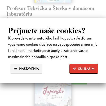
Profesor Tekvička a Števko v domácom
laboratóriu
Šušaníková Ivana
| Kniha
Vedeli ste, že si doma môžete vyrobiť soľné šperky, vlastné jogurty,
Príjmete naše cookies?
recyklovaný papier aj dúhu? Vyskúšajte so svojimi deťmi tridsať
jednoduchých pokusov s bežnými predmetmi a materiálmi.
K prevádzke internetového kníhkupectva Artforum
Na sklade
využívame cookies slúžiace na zabezpečenie a meranie
14,20 €
funkčnosti, marketingové účely a zaistenie vášho
maximálneho pohodlia a spokojnosti.
14,95 €
?
NASTAVENIA
SÚHLASÍM
na sklade