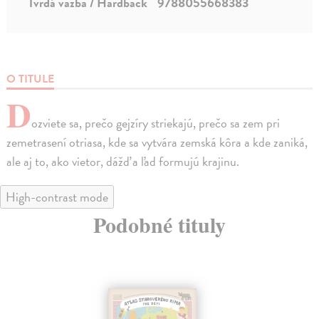
Tvrdá väzba / Hardback
9788055668383
O TITULE
D
ozviete sa, prečo gejzíry striekajú, prečo sa zem pri
zemetrasení otriasa, kde sa vytvára zemská kôra a kde zaniká,
ale aj to, ako vietor, dážď a ľad formujú krajinu.
High-contrast mode
Podobné tituly