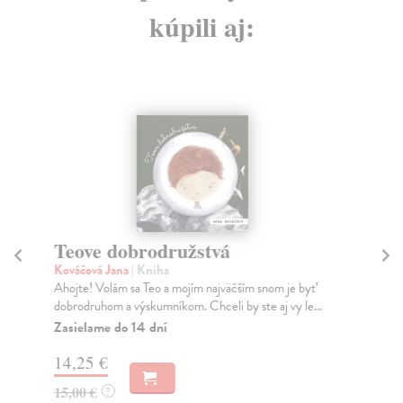
kúpili aj:
Teove dobrodružstvá
B
Kováčová Jana
| Kniha
Bo
Ahojte! Volám sa Teo a mojím najväčším snom je byť
Prí
dobrodruhom a výskumníkom. Chceli by ste aj vy le...
net
Zasielame do 14 dní
Do
14,25 €
6,
15,00 €
6,
?