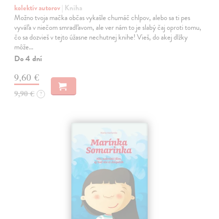
kolektív autorov
| Kniha
Možno tvoja mačka občas vykašle chumáč chlpov, alebo sa ti pes
vyváľa v niečom smradľavom, ale ver nám to je slabý čaj oproti tomu,
čo sa dozvieš v tejto úžasne nechutnej knihe! Vieš, do akej dlžky
môže…
Do 4 dní
9,60 €
9,90 €
?