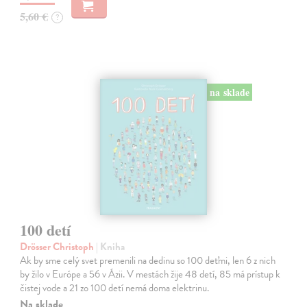
5,60 €
?
na sklade
100 detí
Drösser Christoph
| Kniha
Ak by sme celý svet premenili na dedinu so 100 deťmi, len 6 z nich
by žilo v Európe a 56 v Ázii. V mestách žije 48 detí, 85 má prístup k
čistej vode a 21 zo 100 detí nemá doma elektrinu.
Na sklade