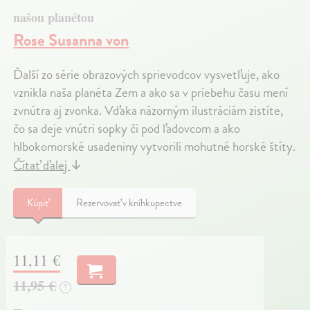
našou planétou
Rose Susanna von
Ďalší zo série obrazových sprievodcov vysvetľuje, ako
vznikla naša planéta Zem a ako sa v priebehu času mení
zvnútra aj zvonka. Vďaka názorným ilustráciám zistíte,
čo sa deje vnútri sopky či pod ľadovcom a ako
hlbokomorské usadeniny vytvorili mohutné horské štíty.
Čítať ďalej
↓
Kúpiť
Rezervovať v kníhkupectve
11,11 €
11,95 €
?