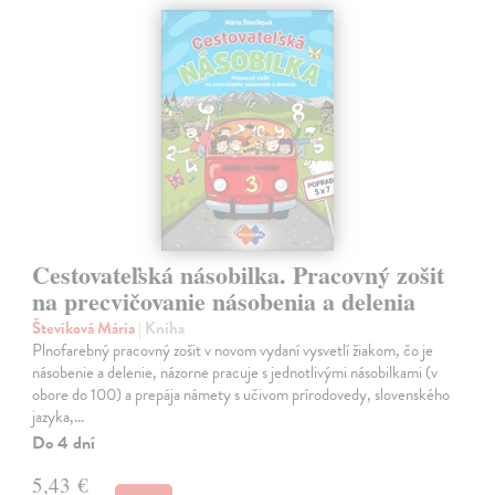
Cestovateľská násobilka. Pracovný zošit
na precvičovanie násobenia a delenia
Števíková Mária
| Kniha
Plnofarebný pracovný zošit v novom vydaní vysvetlí žiakom, čo je
násobenie a delenie, názorne pracuje s jednotlivými násobilkami (v
obore do 100) a prepája námety s učivom prírodovedy, slovenského
jazyka,…
Do 4 dní
5,43 €