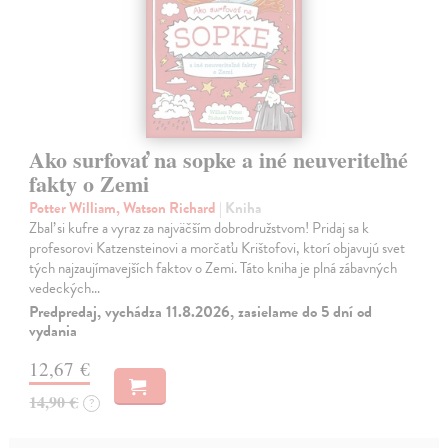
Ako surfovať na sopke a iné neuveriteľné
fakty o Zemi
Potter William, Watson Richard
| Kniha
Zbaľ si kufre a vyraz za najväčším dobrodružstvom! Pridaj sa k
profesorovi Katzensteinovi a morčaťu Krištofovi, ktorí objavujú svet
tých najzaujímavejších faktov o Zemi. Táto kniha je plná zábavných
vedeckých…
Predpredaj, vychádza 11.8.2026, zasielame do 5 dní od
vydania
12,67 €
14,90 €
?