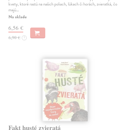
kvety, ktoré rastú na našich poliach, lúkach či horách, zvieratká, čo
majú…
Na sklade
6,56 €
6,90 €
?
Fakt husté zvieratá