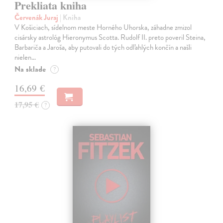
Prekliata kniha
Červenák Juraj
| Kniha
V Košiciach, sídelnom meste Horného Uhorska, záhadne zmizol
cisársky astrológ Hieronymus Scotta. Rudolf II. preto poveril Steina,
Barbariča a Jaroša, aby putovali do tých odľahlých končín a našli
nielen…
Na sklade
?
16,69 €
17,95 €
?