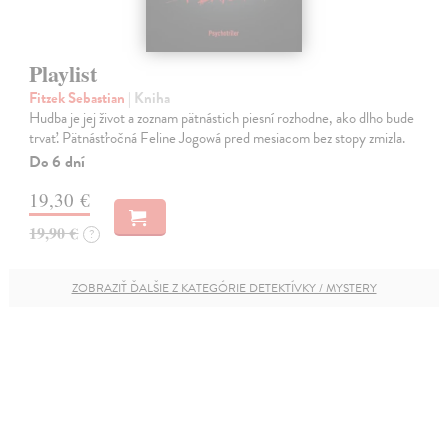
Playlist
Fitzek Sebastian
| Kniha
Hudba je jej život a zoznam pätnástich piesní rozhodne, ako dlho bude
trvať. Pätnásťročná Feline Jogowá pred mesiacom bez stopy zmizla.
Do 6 dní
19,30 €
19,90 €
?
ZOBRAZIŤ ĎALŠIE Z KATEGÓRIE DETEKTÍVKY / MYSTERY