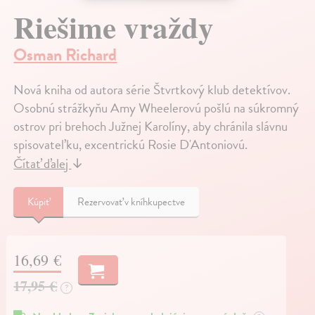
Riešime vraždy
Osman Richard
Nová kniha od autora série Štvrtkový klub detektívov.
Osobnú strážkyňu Amy Wheelerovú pošlú na súkromný
ostrov pri brehoch Južnej Karolíny, aby chránila slávnu
spisovateľku, excentrickú Rosie D'Antoniovú.
Čítať ďalej
↓
Kúpiť
Rezervovať v kníhkupectve
16,69 €
17,95 €
?