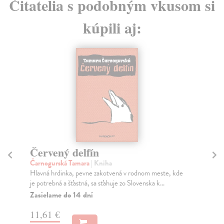
Čitatelia s podobným vkusom si
kúpili aj:
Červený delfín
M
2
Čarnogurská Tamara
| Kniha
Hlavná hrdinka, pevne zakotvená v rodnom meste, kde
Ar
je potrebná a šťastná, sa sťahuje zo Slovenska k...
Sná
kre
Zasielame do 14 dní
Za
11,61 €