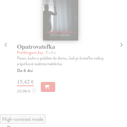
Opatrovateľka
V
Fieldingová Joy
| Kniha
Bar
Pozor, koho si púšťate do domu. Jodi je živiteľka rodiny
Dve
a špičková realitná maklérka.
ďal
Do 6 dní
Za
15,42 €
15
15,90 €
15
?
High-contrast mode