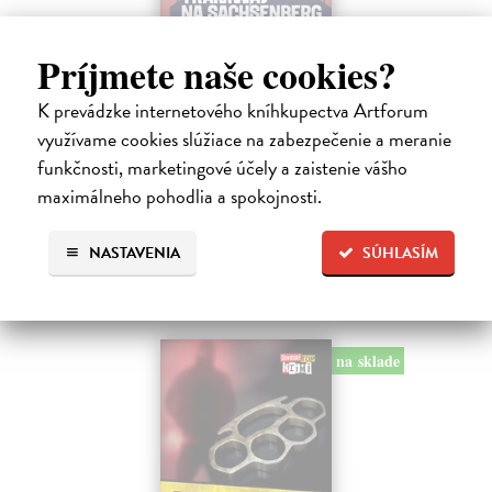
Tramwaj na Sachsenberg
Príjmete naše cookies?
Sagitarius Petr
| Kniha
K prevádzke internetového kníhkupectva Artforum
Tramwaj Cafe je kavárna v polském Těšíně a zároveň místo, kde se
sbíhají všechny nitky související s dalším brutálním zločinem, který
využívame cookies slúžiace na zabezpečenie a meranie
musí vyřešit Roman Saran, major ostravské kriminálky, a jeho tým.
funkčnosti, marketingové účely a zaistenie vášho
Jak…
maximálneho pohodlia a spokojnosti.
Zasielame do 12 dní
15,91 €
NASTAVENIA
SÚHLASÍM
16,40 €
?
na sklade