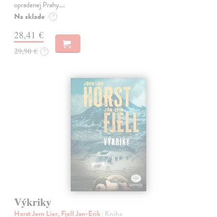
opradenej Prahy.…
Na sklade
?
28,41 €
29,90 €
?
Výkriky
Horst Jorn Lier, Fjell Jan-Erik
| Kniha