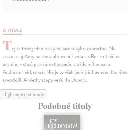
O TITULE
T
ej sa totiž jeden ruský miliardár vyhráža smrťou. No
zrazu sa aj Amy ocitne v ohrození života a s Rosie utečú na
pevninu - chcú preskúmať pozadie vraždy influencera
Andrewa Fairbanksa. Nie je to však jediný influencer, ktorého
zavraždili. A všetky stopy vedú do Dubaja.
High-contrast mode
Podobné tituly