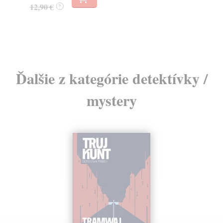
4,
12,90 €
?
4,
Ďalšie z kategórie detektívky /
mystery