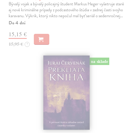
Bývalý vojak a bývalý policajný študent Markus Heger vyšetruje staré
aj nové kriminálne prípady z podcastového štúdia v zadnej časti svojho
karavanu. Výkrik, ktorý nikto nepočul mal byť seriál o sedemročnej…
Do 4 dní
15,15 €
15,95 €
?
na sklade