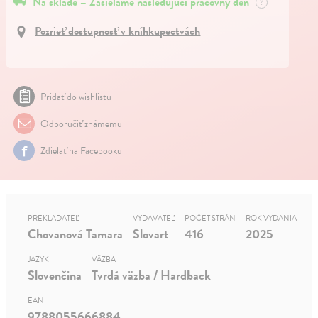
Na sklade – Zasielame nasledujúci pracovný deň
?
Pozrieť dostupnosť v kníhkupectvách
Pridať do wishlistu
Odporučiť známemu
Zdielať na Facebooku
PREKLADATEĽ
VYDAVATEĽ
POČET STRÁN
ROK VYDANIA
Chovanová Tamara
Slovart
416
2025
JAZYK
VÄZBA
Slovenčina
Tvrdá väzba / Hardback
EAN
9788055666884