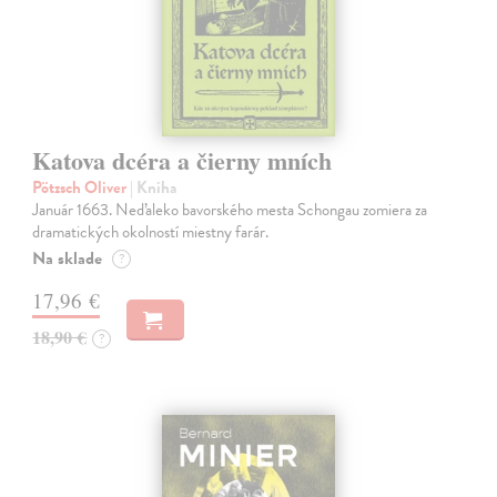
Katova dcéra a čierny mních
Pötzsch Oliver
| Kniha
Január 1663. Neďaleko bavorského mesta Schongau zomiera za
dramatických okolností miestny farár.
Na sklade
?
17,96 €
18,90 €
?