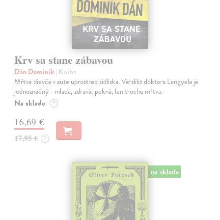
Krv sa stane zábavou
Dán Dominik
| Kniha
Mŕtve dievča v aute uprostred sídliska. Verdikt doktora Lengyela je
jednoznačný - mladá, zdravá, pekná, len trochu mŕtva.
Na sklade
?
16,69 €
17,95 €
?
na sklade