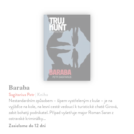
Baraba
Sagitarius Petr
| Kniha
Nestandardním způsobem – šípem vystřeleným z kuše – je na
vyjížďce na kole, na lesní cestě vedoucí k turistické chatě Girová,
zabit bohatý podnikatel. Případ vyšetřuje major Roman Saran z
ostravské kriminálky…
Zasielame do 12 dní