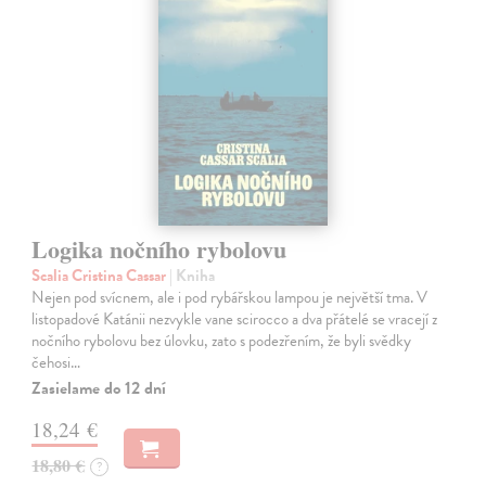
Logika nočního rybolovu
Scalia Cristina Cassar
| Kniha
Nejen pod svícnem, ale i pod rybářskou lampou je největší tma. V
listopadové Katánii nezvykle vane scirocco a dva přátelé se vracejí z
nočního rybolovu bez úlovku, zato s podezřením, že byli svědky
čehosi…
Zasielame do 12 dní
18,24 €
18,80 €
?