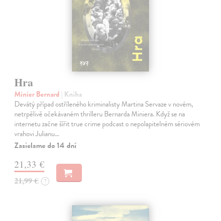
Hra
Minier Bernard
| Kniha
Devátý případ ostříleného kriminalisty Martina Servaze v novém,
netrpělivě očekávaném thrilleru Bernarda Miniera. Když se na
internetu začne šířit true crime podcast o nepolapitelném sériovém
vrahovi Julianu…
Zasielame do 14 dní
21,33 €
21,99 €
?