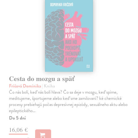
Cesta do mozgu a späť
Fričová Dominika
| Kniha
Čo nás bolí, keď nás bolí hlava? Čo sa deje v mozgu, keď spíme,
meditujeme, športujeme alebo keď sme zamilovaní? ké chemické
procesy prebiehajú počas depresívnej epizódy, sexuálneho aktu alebo
epileptického…
Do 5 dní
16,06 €