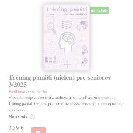
na sklade
Tréning pamäti (nielen) pre seniorov
3/2025
Pavlíková Jana
| Kniha
Preverte svoje vedomosti a zachovajte si myseľ sviežu a činorodú.
Tréning pamäti (nielen) pre seniorov navyše prispeje j k dobrej nálade
a pohode.
Na sklade
?
3,59 €