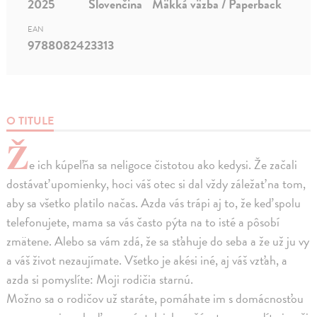
2025
Slovenčina
Mäkká väzba / Paperback
EAN
9788082423313
O TITULE
Ž
e ich kúpeľňa sa neligoce čistotou ako kedysi. Že začali
dostávať upomienky, hoci váš otec si dal vždy záležať na tom,
aby sa všetko platilo načas. Azda vás trápi aj to, že keď spolu
telefonujete, mama sa vás často pýta na to isté a pôsobí
zmätene. Alebo sa vám zdá, že sa sťahuje do seba a že už ju vy
a váš život nezaujímate. Všetko je akési iné, aj váš vzťah, a
azda si pomyslíte: Moji rodičia starnú.
Možno sa o rodičov už staráte, pomáhate im s domácnosťou