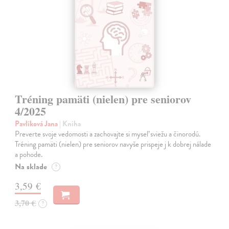
Tréning pamäti (nielen) pre seniorov
4/2025
Pavlíková Jana
| Kniha
Preverte svoje vedomosti a zachovajte si myseľ sviežu a činorodú.
Tréning pamäti (nielen) pre seniorov navyše prispeje j k dobrej nálade
a pohode.
Na sklade
?
3,59 €
3,70 €
?