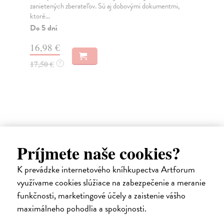
zanietených zberateľov. Sú aj dobovými dokumentmi,
roz
ktoré...
sl...
Do 5 dní
Na
16,98 €
12
17,50 €
12
?
Ďalšie z kategórie psychológia
Príjmete naše cookies?
K prevádzke internetového kníhkupectva Artforum
využívame cookies slúžiace na zabezpečenie a meranie
funkčnosti, marketingové účely a zaistenie vášho
maximálneho pohodlia a spokojnosti.