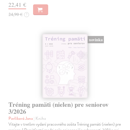
22,41 €
24,90 €
?
novinka
Tréning pamäti (nielen) pre seniorov
3/2026
Pavlíková Jana
| Kniha
Vitajte v treťom vydaní pracovného zošita Tréning pamäti (nielen) pre
seniorov! Pamäť patrí medzi naše najcennejšie schopnosti. Vďaka nej