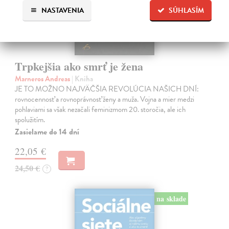
NASTAVENIA
SÚHLASÍM
Trpkejšia ako smrť je žena
Marneros Andreas
| Kniha
JE TO MOŽNO NAJVÄČŠIA REVOLÚCIA NAŠICH DNÍ:
rovnocennosť a rovnoprávnosť ženy a muža. Vojna a mier medzi
pohlaviami sa však nezačali feminizmom 20. storočia, ale ich
spolužitím.
Zasielame do 14 dní
22,05 €
24,50 €
?
na sklade