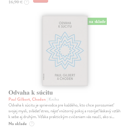
16,90 €
?
na sklade
Odvaha k súcitu
Paul Gilbert, Choden
| Kniha
Odvaha k súcitu je sprievodca pre každého, kto chce porozumieť
svojej mysli, zvládať stres, nájsť vnútorný pokoj a rozvíjať láskavý vzťah
k sebe aj druhým. Vďaka praktickým cvičeniam vás naučí, ako si…
Na sklade
?