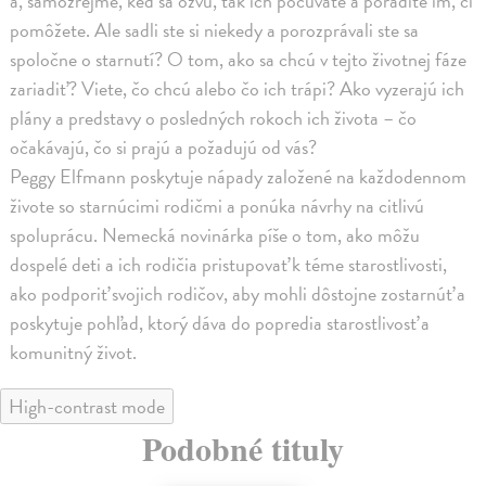
a, samozrejme, keď sa ozvú, tak ich počúvate a poradíte im, či
pomôžete. Ale sadli ste si niekedy a porozprávali ste sa
spoločne o starnutí? O tom, ako sa chcú v tejto životnej fáze
zariadiť? Viete, čo chcú alebo čo ich trápi? Ako vyzerajú ich
plány a predstavy o posledných rokoch ich života – čo
očakávajú, čo si prajú a požadujú od vás?
Peggy Elfmann poskytuje nápady založené na každodennom
živote so starnúcimi rodičmi a ponúka návrhy na citlivú
spoluprácu. Nemecká novinárka píše o tom, ako môžu
dospelé deti a ich rodičia pristupovať k téme starostlivosti,
ako podporiť svojich rodičov, aby mohli dôstojne zostarnúť a
poskytuje pohľad, ktorý dáva do popredia starostlivosť a
komunitný život.
High-contrast mode
Podobné tituly