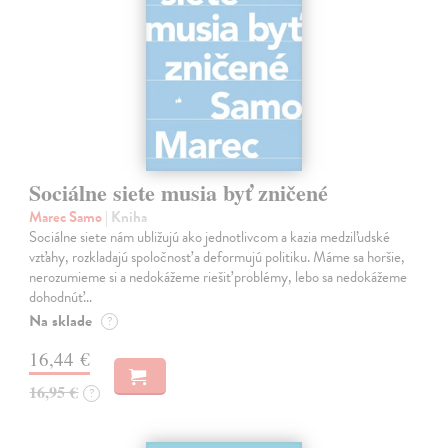
Sociálne siete musia byť zničené
Marec Samo
| Kniha
Sociálne siete nám ubližujú ako jednotlivcom a kazia medziľudské
vzťahy, rozkladajú spoločnosť a deformujú politiku. Máme sa horšie,
nerozumieme si a nedokážeme riešiť problémy, lebo sa nedokážeme
dohodnúť…
Na sklade
?
16,44 €
16,95 €
?