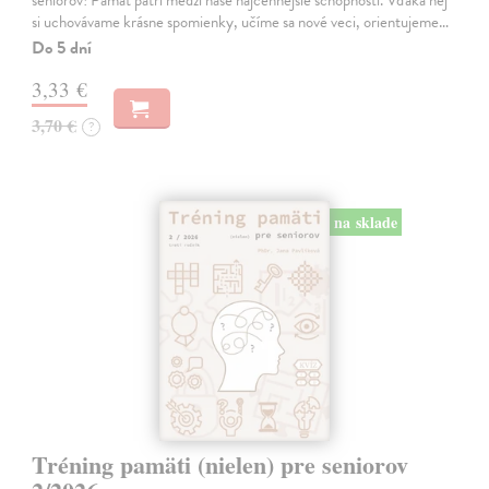
si uchovávame krásne spomienky, učíme sa nové veci, orientujeme…
Do 5 dní
3,33 €
3,70 €
?
na sklade
Tréning pamäti (nielen) pre seniorov