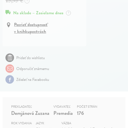
15,95 €
?
Na sklade – Zasielame dnes
?
Pozrieť dostupnosť
v kníhkupectvách
Pridať do wishlistu
Odporučiť známemu
Zdielať na Facebooku
PREKLADATEĽ
VYDAVATEĽ
POČET STRÁN
Demjánová Zuzana
Premedia
176
ROK VYDANIA
JAZYK
VÄZBA