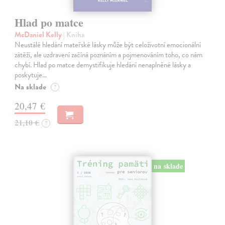
Hlad po matce
McDaniel Kelly
| Kniha
Neustálé hledání mateřské lásky může být celoživotní emocionální
zátěží, ale uzdravení začíná poznáním a pojmenováním toho, co nám
chybí. Hlad po matce demystifikuje hledání nenaplněné lásky a
poskytuje…
Na sklade
?
20,47 €
21,10 €
?
na sklade