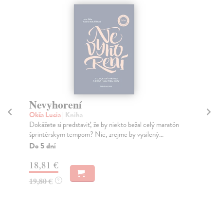
Nevyhorení
M
Okša Lucia
| Kniha
Gal
Dokážete si predstaviť, že by niekto bežal celý maratón
Mys
šprintérskym tempom? Nie, zrejme by vysilený...
V s
Do 5 dní
Do
18,81 €
16
19,80 €
16
?