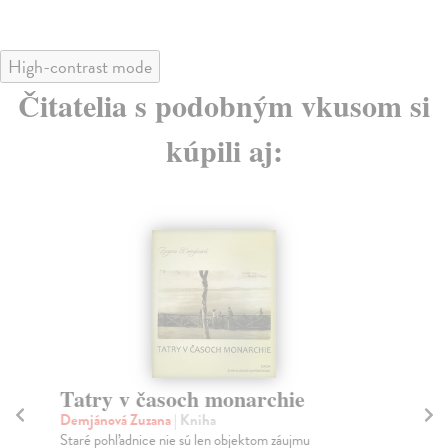
High-contrast mode
Čitatelia s podobným vkusom si
kúpili aj:
Tatry v časoch monarchie
R
Demjánová Zuzana
| Kniha
Mer
Staré pohľadnice nie sú len objektom záujmu
Pas