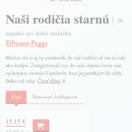
Naši rodičia starnú
50
nápadov pre dobré spolužitie
Elfmann Peggy
Možno ste si aj vy uvedomili, že vaši rodičia už nie sú takí
ako kedysi. Zaregistrovali ste, že vašu mamu čoraz viac
vyčerpáva varenie či pečenie, hoci jej predtým šlo vždy
ľahko od ruky.
Čítať ďalej
↓
Kúpiť
Rezervovať v kníhkupectve
15,15 €