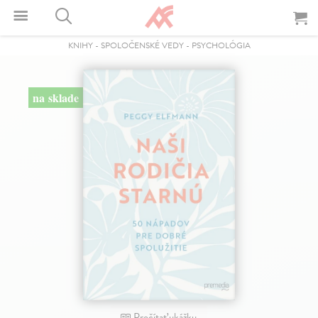
KNIHY
-
SPOLOČENSKÉ VEDY
-
PSYCHOLÓGIA
na sklade
Prečítať ukážku