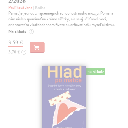
2/2026
Pavlíková Jana
| Kniha
Pamäť je jednou z najcennejších schopností nášho mozgu. Pomáha
nám nielen spomínať na krásne zážitky, ale sa aj učiť nové veci,
orientovať sa v každodennom živote a udržiavať našu myseľ aktívnu.
Na sklade
?
3,59 €
3,70 €
?
na sklade