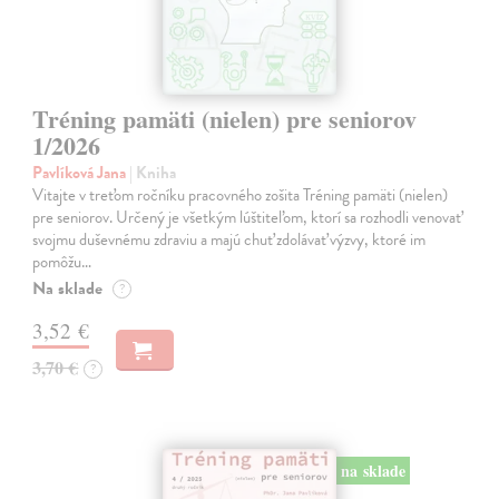
Tréning pamäti (nielen) pre seniorov
1/2026
Pavlíková Jana
| Kniha
Vitajte v treťom ročníku pracovného zošita Tréning pamäti (nielen)
pre seniorov. Určený je všetkým lúštiteľom, ktorí sa rozhodli venovať
svojmu duševnému zdraviu a majú chuť zdolávať výzvy, ktoré im
pomôžu…
Na sklade
?
3,52 €
3,70 €
?
na sklade