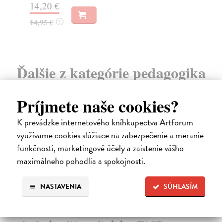
16
14,20 €
14,95 €
?
Ďalšie z kategórie pedagogika
Príjmete naše cookies?
na sklade
K prevádzke internetového kníhkupectva Artforum
využívame cookies slúžiace na zabezpečenie a meranie
funkčnosti, marketingové účely a zaistenie vášho
maximálneho pohodlia a spokojnosti.
NASTAVENIA
SÚHLASÍM