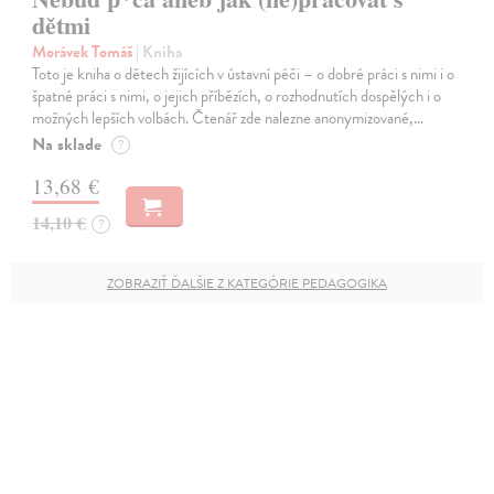
dětmi
Morávek Tomáš
| Kniha
Toto je kniha o dětech žijících v ústavní péči – o dobré práci s nimi i o
špatné práci s nimi, o jejich příbězích, o rozhodnutích dospělých i o
možných lepších volbách. Čtenář zde nalezne anonymizované,…
Na sklade
?
13,68 €
14,10 €
?
ZOBRAZIŤ ĎALŠIE Z KATEGÓRIE PEDAGOGIKA