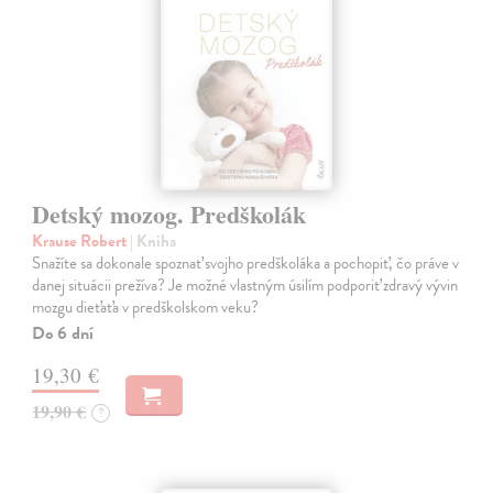
Detský mozog. Predškolák
Krause Robert
| Kniha
Snažíte sa dokonale spoznať svojho predškoláka a pochopiť, čo práve v
danej situácii prežíva? Je možné vlastným úsilím podporiť zdravý vývin
mozgu dieťaťa v predškolskom veku?
Do 6 dní
19,30 €
19,90 €
?