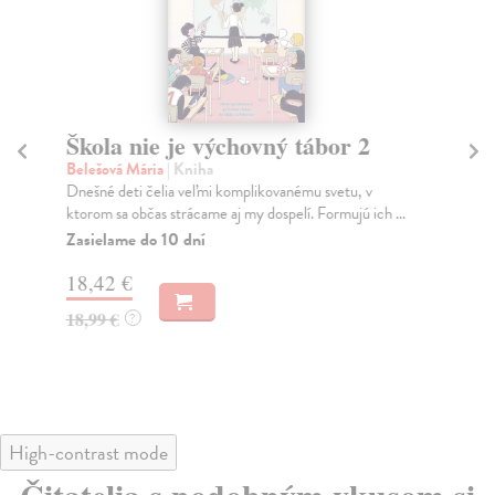
Škola nie je výchovný tábor 2
To
Belešová Mária
| Kniha
Na
Dnešné deti čelia veľmi komplikovanému svetu, v
Vše
ktorom sa občas strácame aj my dospelí. Formujú ich ...
pos
Zasielame do 10 dní
Na
18,42 €
21
18,99 €
22
?
High-contrast mode
Čitatelia s podobným vkusom si