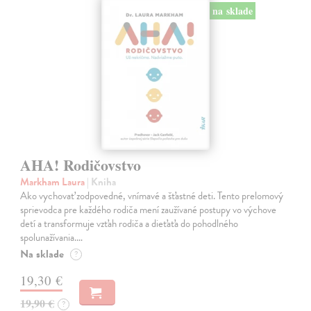
na sklade
AHA! Rodičovstvo
Markham Laura
| Kniha
Ako vychovať zodpovedné, vnímavé a šťastné deti. Tento prelomový
sprievodca pre každého rodiča mení zaužívané postupy vo výchove
detí a transformuje vzťah rodiča a dieťaťa do pohodlného
spolunažívania.…
Na sklade
?
19,30 €
19,90 €
?