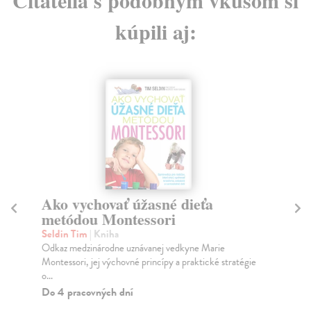
kúpili aj:
Ako vychovať úžasné dieťa
R
metódou Montessori
Kr
Rod
Seldin Tim
| Kniha
mie
Odkaz medzinárodne uznávanej vedkyne Marie
Montessori, jej výchovné princípy a praktické stratégie
Za
o...
16
Do 4 pracovných dní