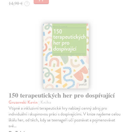
14,90 €
?
150 terapeutických her pro dospívající
Gruzewski Kevin
| Kniha
Vtipné a inkluzivní terapeutické hry nabízejí cenný zdroj pro
individuální i skupinovou práci s dospívajícími. V knize najdeme celou
škálu her, od těch, kdy se teenageři učí poznávat a pojmenovávat
své…