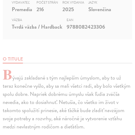
VYDAVATEĽ
POČET STRÁN
ROK VYDANIA
JAZYK
Premedia
216
2025
Slovenčina
VÄZBA
EAN
Tvrdá väzba / Hardback
9788082423306
O TITULE
B
ývajú zakladané s tým najlepším úmyslom, aby to už
teraz konečne vyšlo, aby sa mali všetci radi, aby bolo všetkým
spolu dobre. Napriek dobrému úmyslu však ľudia zväčša
nevedia, ako to dosiahnuť. Netušia, čo všetko im život v
takomto spolužití prinesie, aké ťažké bude zladiť navzájom
svoje potreby a rozvrhy, aké náročné je vytvorenie vzťahu
medzi nevlastným rodičom a dieťaťom.