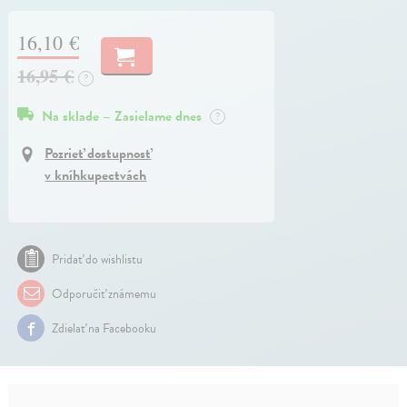
16,10 €
16,95 €
?
Na sklade – Zasielame dnes
?
Pozrieť dostupnosť
v kníhkupectvách
Pridať do wishlistu
Odporučiť známemu
Zdielať na Facebooku