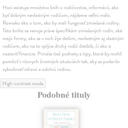
Hoci existuje množstvo kníh o rodičovstve, informácií, ako
byť dobrým nevlastným rodičom, nájdeme veľmi málo.
Rovnako ako o tom, ako by mali fungovať zmiešané rodiny.
Táto kniha sa venuje práve špecifikám zmiešaných rodín, aké
majú formy, ako sa v nich žije deťom, nevlastným aj vlastným
rodičom, ako na to vplýva druhý rodič dieťaťa, či ako si
nastaviť financie. Prináša tiež podnety a tipy, ktoré by mohli
pomôcť v rôznych životných situáciách tak, aby sa podarilo
vybudovať zdravú a odolnú rodinu.
High-contrast mode
Podobné tituly