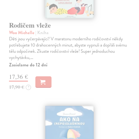
Rodičem vleže
Woo Michelle
| Kniha
Děti jsou vyčerpávající! V maratonu moderního rodičovství někdy
potřebujete 10 drahocenných minut, abyste vypnuli a dopřáli svému
tělu odpočinek. Zkuste rodičovství vleže! Super jednoduchou
vychytávku,…
Zasielame do 12 dní
17,36 €
17,90 €
?