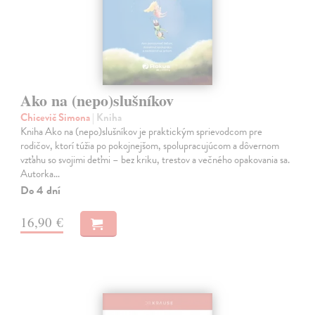
Ako na (nepo)slušníkov
Chicevič Simona
| Kniha
Kniha Ako na (nepo)slušníkov je praktickým sprievodcom pre
rodičov, ktorí túžia po pokojnejšom, spolupracujúcom a dôvernom
vzťahu so svojimi deťmi – bez kriku, trestov a večného opakovania sa.
Autorka…
Do 4 dní
16,90 €