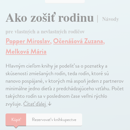
Ako zošiť rodinu
Návody
pre vlastných a nevlastných rodičov
Popper Miroslav
,
Očenášová Zuzana
,
Melková Mária
Hlavným cieľom knihy je podeliť sa o poznatky a
skúsenosti zmiešaných rodín, teda rodín, ktoré sú
nanovo pospájané, v ktorých má aspoň jeden z partnerov
minimálne jedno dieťa z predchádzajúceho vzťahu. Počet
takýchto rodín sa v poslednom čase veľmi rýchlo
zvyšuje.
Čítať ďalej
↓
Kúpiť
Rezervovať v kníhkupectve