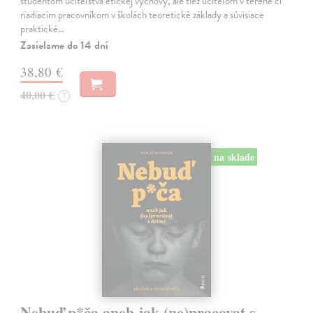
študentom učiteľstva etickej výchovy, ale tiež učiteľom v teréne či
riadiacim pracovníkom v školách teoretické základy a súvisiace
praktické…
Zasielame do 14 dní
38,80 €
40,00 €
?
na sklade
Nebuď p*ča aneb jak (ne)pracovat s