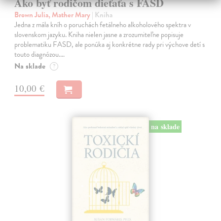
Ako byť rodičom dieťaťa s FASD
Brown Julia, Mather Mary
| Kniha
Jedna z mála kníh o poruchách fetálneho alkoholového spektra v
slovenskom jazyku. Kniha nielen jasne a zrozumiteľne popisuje
problematiku FASD, ale ponúka aj konkrétne rady pri výchove detí s
touto diagnózou.…
Na sklade
?
10,00 €
na sklade