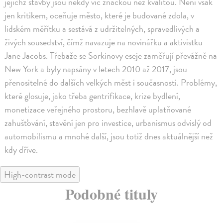
jejichž stavby jsou někdy víc značkou než kvalitou. Není však
jen kritikem, oceňuje město, které je budované zdola, v
lidském měřítku a sestává z udržitelných, spravedlivých a
živých sousedství, čímž navazuje na novinářku a aktivistku
Jane Jacobs. Třebaže se Sorkinovy eseje zaměřují převážně na
New York a byly napsány v letech 2010 až 2017, jsou
přenositelné do dalších velkých měst i současnosti. Problémy,
které glosuje, jako třeba gentrifikace, krize bydlení,
monetizace veřejného prostoru, bezhlavě uplatňované
zahušťování, stavění jen pro investice, urbanismus odvislý od
automobilismu a mnohé další, jsou totiž dnes aktuálnější než
kdy dříve.
High-contrast mode
Podobné tituly