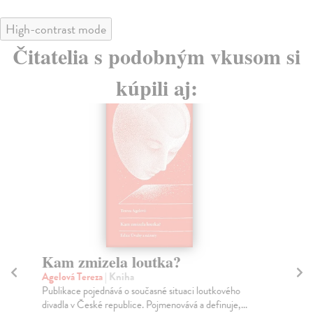
High-contrast mode
Čitatelia s podobným vkusom si
kúpili aj:
Kam zmizela loutka?
G
G
Agelová Tereza
| Kniha
Publikace pojednává o současné situaci loutkového
Rit
divadla v České republice. Pojmenovává a definuje,...
Pub