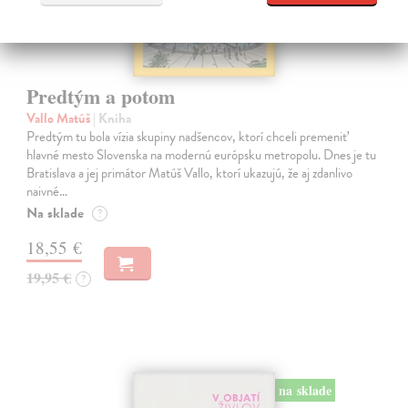
Predtým a potom
Vallo Matúš
| Kniha
Predtým tu bola vízia skupiny nadšencov, ktorí chceli premeniť
hlavné mesto Slovenska na modernú európsku metropolu. Dnes je tu
Bratislava a jej primátor Matúš Vallo, ktorí ukazujú, že aj zdanlivo
naivné…
Na sklade
?
18,55 €
19,95 €
?
na sklade