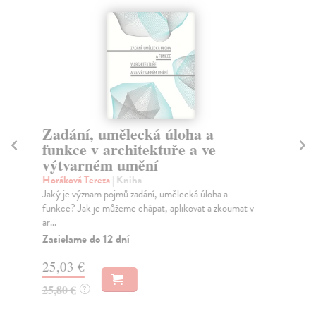
Zadání, umělecká úloha a
N
funkce v architektuře a ve
Ko
výtvarném umění
Měs
Kni
Horáková Tereza
| Kniha
Ko.
Jaký je význam pojmů zadání, umělecká úloha a
Na
funkce? Jak je můžeme chápat, aplikovat a zkoumat v
ar...
21
Zasielame do 12 dní
23
25,03 €
25,80 €
?