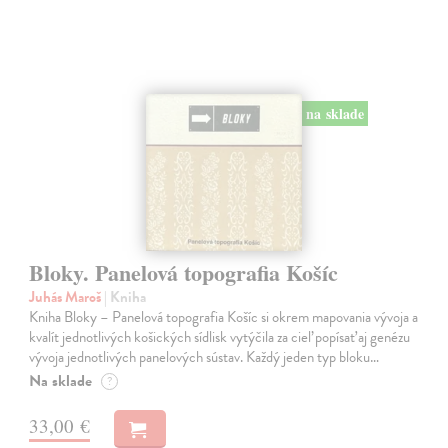
na sklade
Bloky. Panelová topografia Košíc
Juhás Maroš
| Kniha
Kniha Bloky – Panelová topografia Košíc si okrem mapovania vývoja a
kvalít jednotlivých košických sídlisk vytýčila za cieľ popísať aj genézu
vývoja jednotlivých panelových sústav. Každý jeden typ bloku…
Na sklade
?
33,00 €