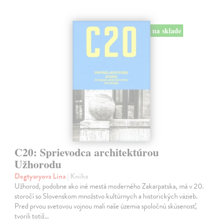
na sklade
C20: Sprievodca architektúrou
Užhorodu
Degtyaryova Lina
| Kniha
Užhorod, podobne ako iné mestá moderného Zakarpatska, má v 20.
storočí so Slovenskom množstvo kultúrnych a historických väzieb.
Pred prvou svetovou vojnou mali naše územia spoločnú skúsenosť,
tvorili totiž…