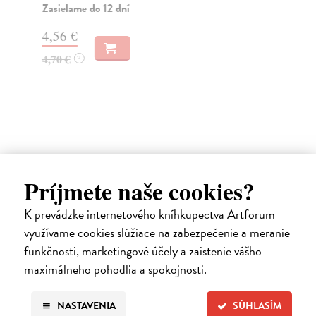
vyd
Zasielame do 12 dní
Za
4,56 €
31
4,70 €
?
32
Ďalšie z kategórie architektúra
Príjmete naše cookies?
K prevádzke internetového kníhkupectva Artforum
využívame cookies slúžiace na zabezpečenie a meranie
funkčnosti, marketingové účely a zaistenie vášho
maximálneho pohodlia a spokojnosti.
NASTAVENIA
SÚHLASÍM