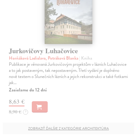
Jurkovičovy Luhačovice
Horňáková Ladislava, Petráková Blanka
| Kniha
Publikace je věnovaná Jurkovičovým projektům v lázních Luhačovice
a to jak postaveným, tak nepostaveným. Třetí vydání je doplněno
nově textem o Slunečních lázních a jejich rekonstrukci a také fotkami
jak…
Zasielame do 12 dní
8,63 €
8,90 €
?
ZOBRAZIŤ ĎALŠIE Z KATEGÓRIE ARCHITEKTÚRA