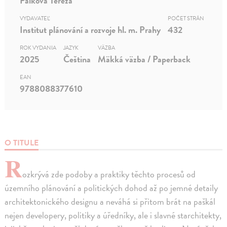
Pálková Tereza
VYDAVATEĽ
POČET STRÁN
Institut plánování a rozvoje hl. m. Prahy
432
ROK VYDANIA
JAZYK
VÄZBA
2025
Čeština
Mäkká väzba / Paperback
EAN
9788088377610
O TITULE
R
ozkrývá zde podoby a praktiky těchto procesů od
územního plánování a politických dohod až po jemné detaily
architektonického designu a neváhá si přitom brát na paškál
nejen developery, politiky a úředníky, ale i slavné starchitekty,