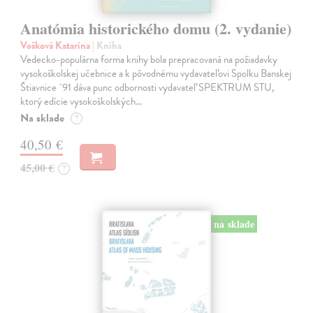
Anatómia historického domu (2. vydanie)
Vošková Katarína
| Kniha
Vedecko-populárna forma knihy bola prepracovaná na požiadavky
vysokoškolskej učebnice a k pôvodnému vydavateľovi Spolku Banskej
Štiavnice ´91 dáva punc odbornosti vydavateľ SPEKTRUM STU,
ktorý edície vysokoškolských…
Na sklade
?
40,50 €
45,00 €
?
na sklade