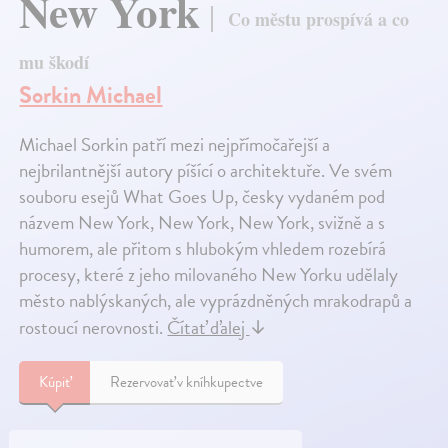
New York
Co městu prospívá a co
mu škodí
Sorkin Michael
Michael Sorkin patří mezi nejpřímočařejší a
nejbrilantnější autory píšící o architektuře. Ve svém
souboru esejů What Goes Up, česky vydaném pod
názvem New York, New York, New York, svižně a s
humorem, ale přitom s hlubokým vhledem rozebírá
procesy, které z jeho milovaného New Yorku udělaly
město nablýskaných, ale vyprázdněných mrakodrapů a
rostoucí nerovnosti.
Čítať ďalej
↓
Kúpiť
Rezervovať v kníhkupectve