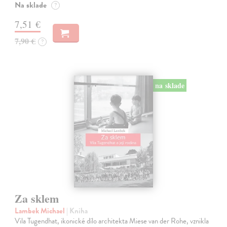
Na sklade
?
7,51 €
7,90 €
?
na sklade
Za sklem
Lambek Michael
| Kniha
Vila Tugendhat, ikonické dílo architekta Miese van der Rohe, vznikla