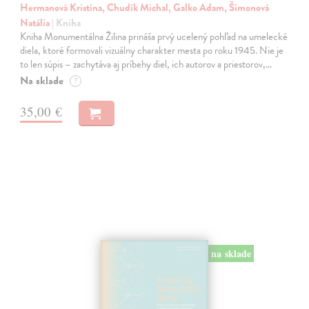
Hermanová Kristína, Chudík Michal, Galko Adam, Šimonová
Natália
| Kniha
Kniha Monumentálna Žilina prináša prvý ucelený pohľad na umelecké
diela, ktoré formovali vizuálny charakter mesta po roku 1945. Nie je
to len súpis – zachytáva aj príbehy diel, ich autorov a priestorov,…
Na sklade
?
35,00 €
na sklade