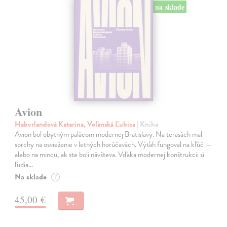
na sklade
Avion
Haberlandová Katarína, Voľanská Ľubica
| Kniha
Avion bol obytným palácom modernej Bratislavy. Na terasách mal
sprchy na osvieženie v letných horúčavách. Výťah fungoval na kľúč —
alebo na mincu, ak ste boli návšteva. Vďaka modernej konštrukcii si
ľudia…
Na sklade
?
45,00 €