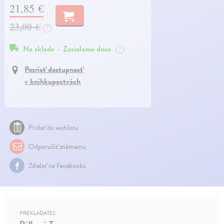
21,85 €
23,00 €
?
Na sklade – Zasielame dnes
?
Pozrieť dostupnosť
v kníhkupectvách
Pridať do wishlistu
Odporučiť známemu
Zdielať na Facebooku
PREKLADATEĽ