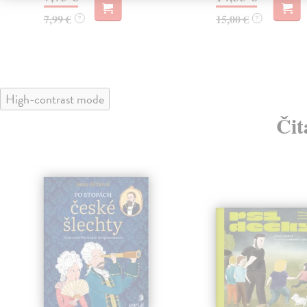
7,99 €
15,00 €
?
?
High-contrast mode
Čit