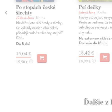
Po stopách české
Psí dečky
šlechty
Jašová Jana
| Kniha
Tlapky osudu jsou nevyz
Jůzlová Jana
| Kniha
Proto se nedivme, že to
Navštěvujete rádi hrady a zámky,
velkolepou evakuací v 
ale výklady na nich vám někdy
ý
dny nak...
připadají nudné a všechny stejné?
Cht...
Na externom sklade 
.
Dodanie do 16 dní
Do 5 dní
18,42 €
15,04 €
18,99 €
?
15,50 €
?
Ďalšie z