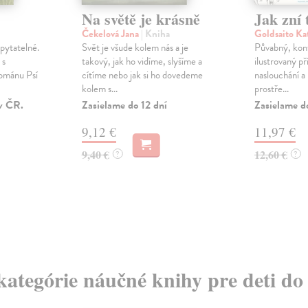
Na světě je krásně
Jak zní 
Čekelová Jana
| Kniha
Goldsaito Ka
pytatelné.
Svět je všude kolem nás a je
Půvabný, kont
 s
takový, jak ho vidíme, slyšíme a
ilustrovaný př
románu Psí
cítíme nebo jak si ho dovedeme
naslouchání a 
kolem s...
prostře...
v ČR.
Zasielame do 12 dní
Zasielame d
9,12 €
11,97 €
9,40 €
12,60 €
?
?
 kategórie náučné knihy pre deti do