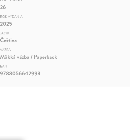
POČET STRÁN
26
ROK VYDANIA
2025
JAZYK
Čeština
VÄZBA
Mäkká väzba / Paperback
EAN
9788056642993