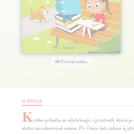
Prečítať ukážku
O TITULE
K
rátke príbehy sa odohrávajú v prostredí, ktoré j
alebo narodeninová oslava. Pri čítaní deti zabaví aj pl