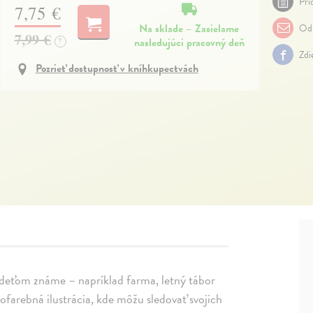
Pri
7,75 €
Na sklade – Zasielame
Odp
7,99 €
nasledujúci pracovný deň
?
Zdi
Pozrieť dostupnosť v kníhkupectvách
e deťom známe – napríklad farma, letný tábor
nofarebná ilustrácia, kde môžu sledovať svojich