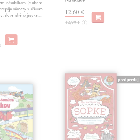
Na sklade
vými násobilkami (v obore
prepája námety s učivom
12,60 €
y, slovenského jazyka,…
12,99 €
?
predpredaj