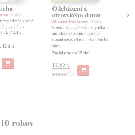
ticho
Odcházení z
Do
otcovského domu
mi
trina
| Kniha
emplativní a krásně
Allenová Rita Greer
| Kniha
kol
íběh pro děti o
Uznávaná jungiánská analytička a
Tzv
hledání ticha z
autorka v této knize popisuje
kor
osobní cesty tří moudrých žen ke
nazv
stav...
(Epi
o 12 dní
Zasielame do 12 dní
Zas
17,65 €
10
18,20 €
11,
?
 10 rokov