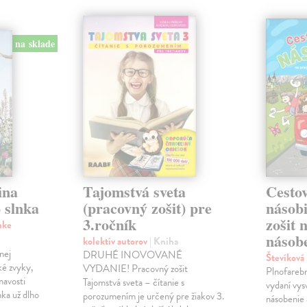
na sklade
ina
Tajomstvá sveta
Cestov
 slnka
(pracovný zošit) pre
násob
3.ročník
zošit 
nke
násobe
kolektív autorov
| Kniha
nej
DRUHÉ INOVOVANÉ
Števíková
ké zvyky,
VYDANIE! Pracovný zošit
Plnofareb
mavosti
Tajomstvá sveta – čítanie s
vydaní vysv
nka už dlho
porozumením je určený pre žiakov 3.
násobenie 