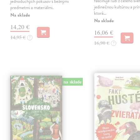
fascinuje ľudí z celého sve
jednoduchých pokusov s bežnými
jedinečnou kultúrou a prí
predmetmi a materiálmi.
ktorá…
Na sklade
Na sklade
14,20 €
16,06 €
14,95 €
?
16,90 €
?
na sklade