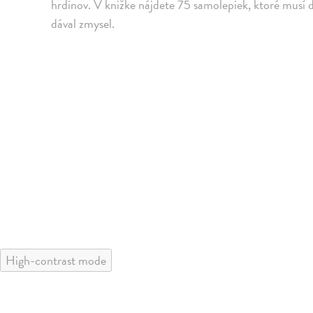
hrdinov. V knižke nájdete 75 samolepiek, ktoré musí d
dával zmysel.
High-contrast mode