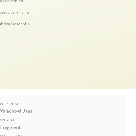
dať do wishlistu
oručiť známemu
elať na Facebooku
PREKLADATEĽ
Valachová Jana
VYDAVATEĽ
Fragment