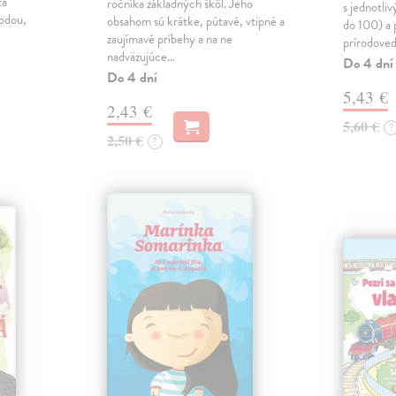
ta
ročníka základných škôl. Jeho
s jednotli
rodou,
obsahom sú krátke, pútavé, vtipné a
do 100) a 
zaujímavé príbehy a na ne
prírodoved
nadväzujúce…
Do 4 dní
Do 4 dní
5,43 €
2,43 €
5,60 €
?
2,50 €
?