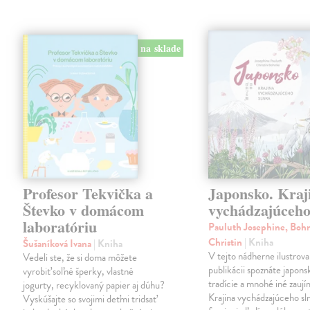
na sklade
Profesor Tekvička a
Japonsko. Kraj
Števko v domácom
vychádzajúceho
laboratóriu
Pauluth Josephine, Boh
Christin
| Kniha
Šušaníková Ivana
| Kniha
V tejto nádherne ilustrova
Vedeli ste, že si doma môžete
publikácii spoznáte japons
vyrobiť soľné šperky, vlastné
tradície a mnohé iné zaují
jogurty, recyklovaný papier aj dúhu?
Krajina vychádzajúceho sl
Vyskúšajte so svojimi deťmi tridsať