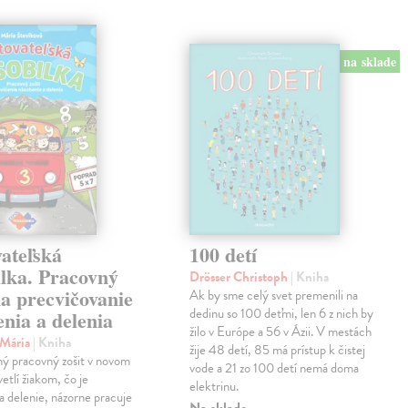
na sklade
ateľská
100 detí
ilka. Pracovný
Drösser Christoph
| Kniha
na precvičovanie
Ak by sme celý svet premenili na
dedinu so 100 deťmi, len 6 z nich by
nia a delenia
žilo v Európe a 56 v Ázii. V mestách
 Mária
| Kniha
žije 48 detí, 85 má prístup k čistej
ný pracovný zošit v novom
vode a 21 zo 100 detí nemá doma
etlí žiakom, čo je
elektrinu.
a delenie, názorne pracuje