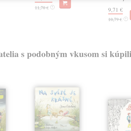
11,70 €
?
9,71 €
10,79 €
?
atelia s podobným vkusom si kúpili