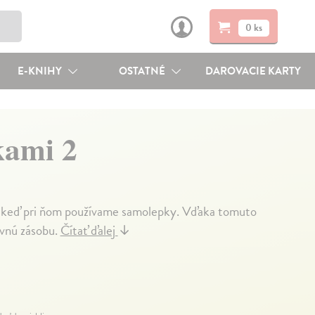
0 ks
E-KNIHY
OSTATNÉ
DAROVACIE KARTY
kami 2
mä keď pri ňom používame samolepky. Vďaka tomuto
lovnú zásobu.
Čítať ďalej
↓