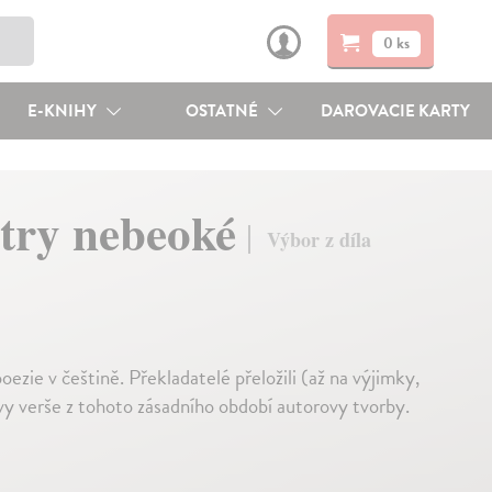
0 ks
E-KNIHY
OSTATNÉ
DAROVACIE KARTY
stry nebeoké
Výbor z díla
zie v češtině. Překladatelé přeložili (až na výjimky,
y verše z tohoto zásadního období autorovy tvorby.