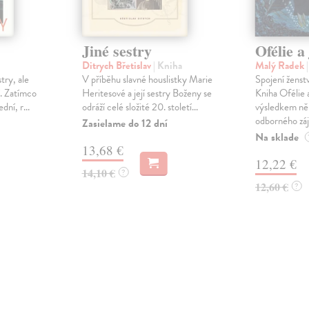
Jiné sestry
Ofélie a 
Ditrych Břetislav
| Kniha
Malý Radek
stry, ale
V příběhu slavné houslistky Marie
Spojení ženstv
í. Zatímco
Heritesové a její sestry Boženy se
Kniha Ofélie a 
dní, r...
odráží celé složité 20. století...
výsledkem ně
odborného záj
Zasielame do 12 dní
Na sklade
13,68 €
12,22 €
14,10 €
?
12,60 €
?