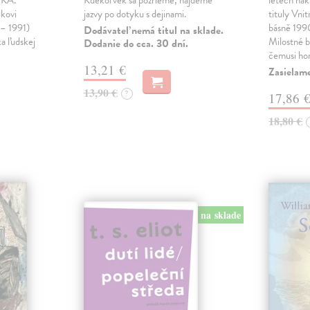
KA.
Kdekoľvek sa pozrieme, nájdeme
letech nak
ikovi
jazvy po dotyku s dejinami.
tituly Vni
 – 1991)
básně 19
Dodávateľ nemá titul na sklade.
ka ľudskej
Milostné 
Dodanie do cca. 30 dní.
čemusi ho
13,21 €
Zasielame
13,90 €
?
17,86 
18,80 €
na sklade