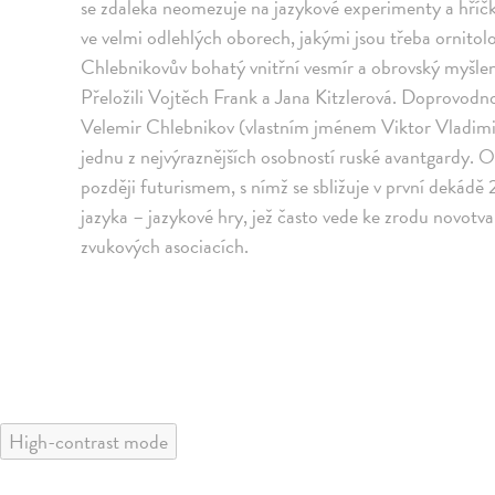
se zdaleka neomezuje na jazykové experimenty a hříčk
ve velmi odlehlých oborech, jakými jsou třeba ornitol
Chlebnikovův bohatý vnitřní vesmír a obrovský myšle
Přeložili Vojtěch Frank a Jana Kitzlerová. Doprovodno
Velemir Chlebnikov (vlastním jménem Viktor Vladimi
jednu z nejvýraznějších osobností ruské avantgardy.
později futurismem, s nímž se sbližuje v první dekádě
jazyka – jazykové hry, jež často vede ke zrodu novotv
zvukových asociacích.
High-contrast mode