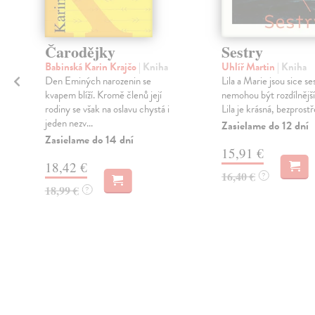
Čarodějky
Sestry
Babinská Karin Krajčo
| Kniha
Uhlíř Martin
| Kniha
Den Eminých narozenin se
Lila a Marie jsou sice se
kvapem blíží. Kromě členů její
nemohou být rozdílnějš
rodiny se však na oslavu chystá i
Lila je krásná, bezprostře
jeden nezv...
Zasielame do 12 dní
Zasielame do 14 dní
15,91 €
i
18,42 €
16,40 €
?
18,99 €
?