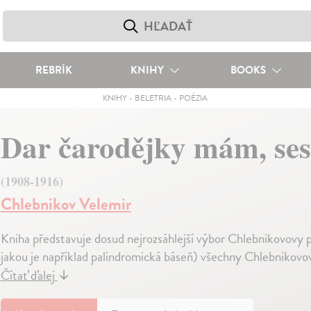
REBRÍK
KNIHY
BOOKS
KNIHY
-
BELETRIA
-
POÉZIA
Dar čarodějky mám, se
(1908-1916)
Chlebnikov Velemir
Kniha představuje dosud nejrozsáhlejší výbor Chlebnikovovy poe
jakou je například palindromická báseň) všechny Chlebnikovov
Čítať ďalej
↓