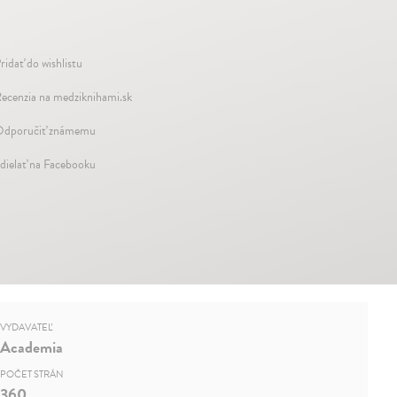
ridať do wishlistu
ecenzia na medziknihami.sk
dporučiť známemu
dielať na Facebooku
VYDAVATEĽ
Academia
POČET STRÁN
360