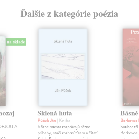
Ďalšie z kategórie poézia
na sklade
aozaj
Sklená huta
Básně
Púček Ján
| Kniha
Borkovec 
DEJOU A
Rôzne miesta rozprávajú rôzne
Soubor tří
príbehy, stačí rozhrnúť zem a čítať.
Borkovce,