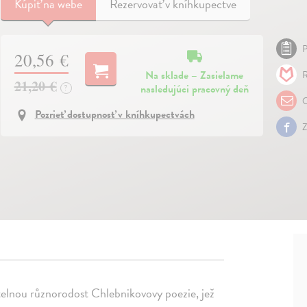
Kúpiť
na webe
Rezervovať v kníhkupectve
P
20,56 €
Na sklade – Zasielame
R
21,20 €
nasledujúci pracovný deň
?
O
Pozrieť dostupnosť v kníhkupectvách
Z
telnou různorodost Chlebnikovovy poezie, jež