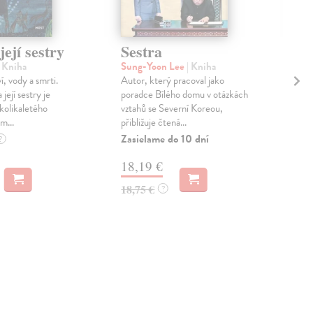
její sestry
Sestra
Má
| Kniha
Sung-Yoon Lee
| Kniha
Vac
í, vody a smrti.
Autor, který pracoval jako
Živo
její sestry je
poradce Bílého domu v otázkách
živo
kolikaletého
vztahů se Severní Koreou,
děts
m...
přibližuje čtená...
post
Zasielame do 10 dní
Na 
?
18,19 €
16
18,75 €
16,
?