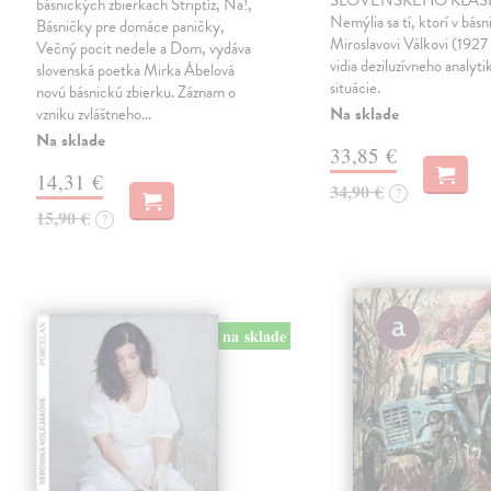
SLOVENSKÉHO KLASI
básnických zbierkach Striptíz, Na!,
Nemýlia sa tí, ktorí v básn
Básničky pre domáce paničky,
Miroslavovi Válkovi (1927
Večný pocit nedele a Dom, vydáva
vidia deziluzívneho analyti
slovenská poetka Mirka Ábelová
situácie.
novú básnickú zbierku. Záznam o
Na sklade
vzniku zvláštneho…
Na sklade
33,85 €
14,31 €
34,90 €
?
15,90 €
?
na sklade