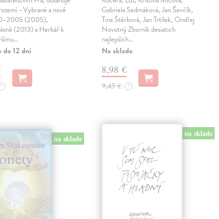
ladatelstvím Fra, obsahuje
Kučera, Luz, Kristína Mičová,
trozemí –Vybrané a nové
Gabriela Sedmáková, Jan Ševčík,
90–2005 (2005),
Tina Štěrbová, Jan Trtílek, Ondřej
básně (2013) a Herbář k
Novotný Zborník desiatich
ršímu…
najlepších…
 do 12 dní
Na sklade
€
8,98 €
9,45 €
?
?
na sklade
na sklade