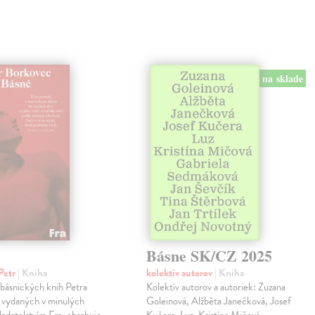
na sklade
Básne SK/CZ 2025
Petr
| Kniha
kolektív autorov
| Kniha
 básnických knih Petra
Kolektív autorov a autoriek: Zuzana
 vydaných v minulých
Goleinová, Alžběta Janečková, Josef