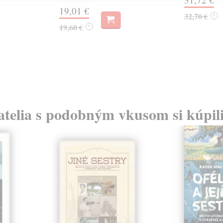
19,01 €
32,70 €
?
19,60 €
?
atelia s podobným vkusom si kúpili