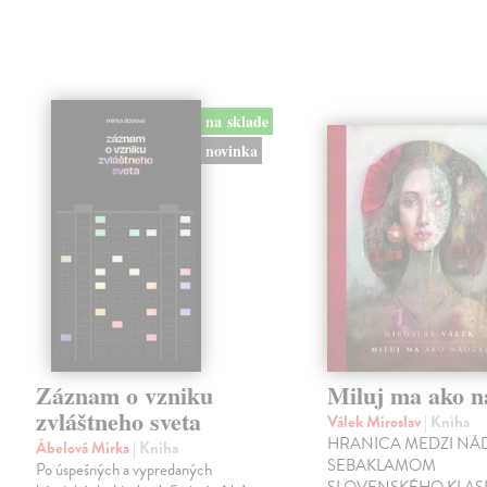
na sklade
novinka
Záznam o vzniku
Miluj ma ako n
zvláštneho sveta
Válek Miroslav
| Kniha
HRANICA MEDZI NÁ
Ábelová Mirka
| Kniha
SEBAKLAMOM
Po úspešných a vypredaných