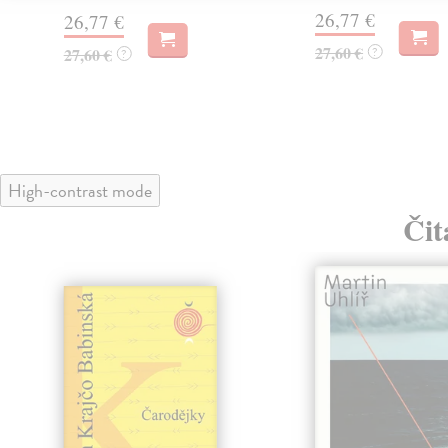
26,77 €
26,77 €
27,60 €
27,60 €
?
?
High-contrast mode
Čit