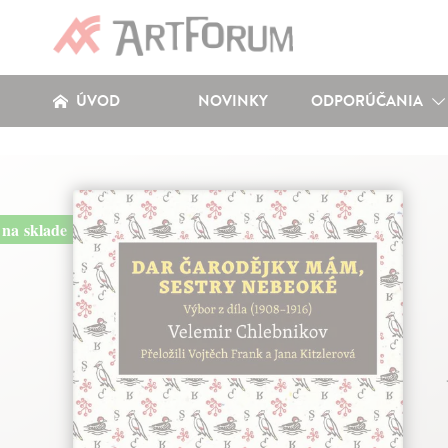
ÚVOD
NOVINKY
ODPORÚČANIA
na sklade