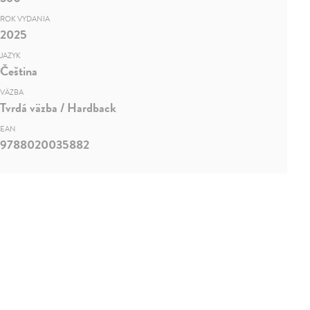
ROK VYDANIA
2025
JAZYK
Čeština
VÄZBA
Tvrdá väzba / Hardback
EAN
9788020035882