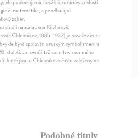
y, ale poukazuje na rozsáhlé autorovy znalosti
ogie či matematika, a poodhaluje i
nkový záběr.
u studii napsala Jana Kitzlerová.
rovič Chlebnikov, 1885–1922) je považován za
 Obvykle bývá spojován s ruským symbolismem a
 20. století. Je rovněž tvůrcem tzv. zaumného
arů, které jsou u Chlebnikova často založeny na
Podobné tituly