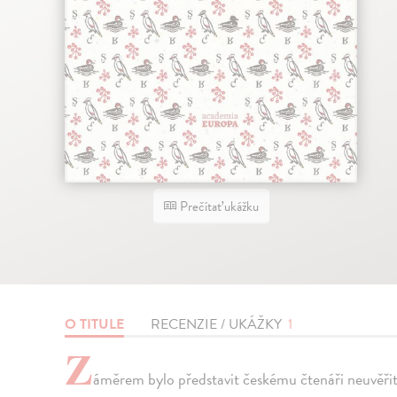
Prečítať ukážku
O TITULE
RECENZIE / UKÁŽKY
1
Z
áměrem bylo představit českému čtenáři neuvěři