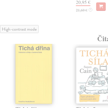
20,95 €
21,60 €
?
High-contrast mode
Čit