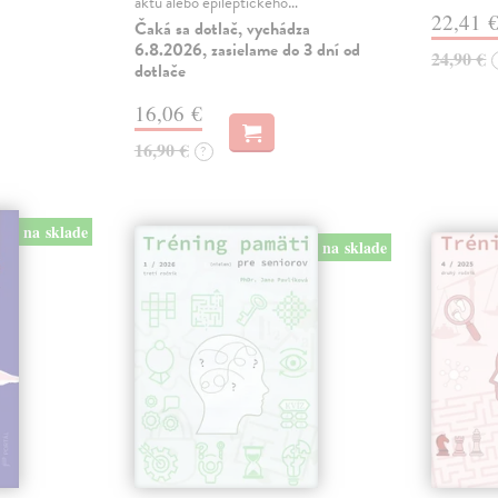
aktu alebo epileptického…
22,41 
Čaká sa dotlač, vychádza
6.8.2026, zasielame do 3 dní od
24,90 €
dotlače
16,06 €
16,90 €
?
na sklade
na sklade