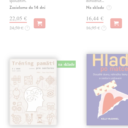
spolužitím.
dohodnúť…
Zasielame do 14 dní
Na sklade
?
22,05 €
16,44 €
24,50 €
16,95 €
?
?
na sklade