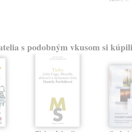
atelia s podobným vkusom si kúpili