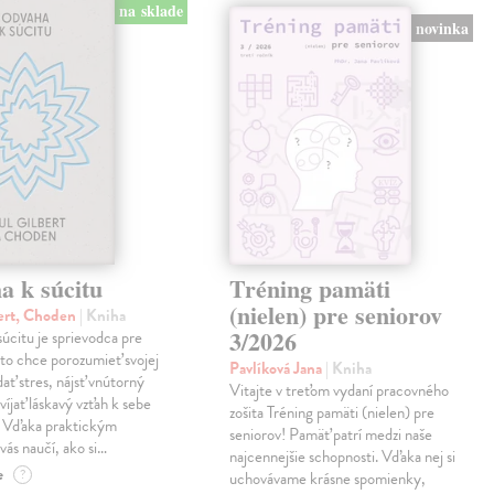
na sklade
novinka
a k súcitu
Tréning pamäti
(nielen) pre seniorov
ert, Choden
| Kniha
3/2026
úcitu je sprievodca pre
to chce porozumieť svojej
Pavlíková Jana
| Kniha
dať stres, nájsť vnútorný
Vitajte v treťom vydaní pracovného
víjať láskavý vzťah k sebe
zošita Tréning pamäti (nielen) pre
. Vďaka praktickým
seniorov! Pamäť patrí medzi naše
vás naučí, ako si…
najcennejšie schopnosti. Vďaka nej si
e
?
uchovávame krásne spomienky,