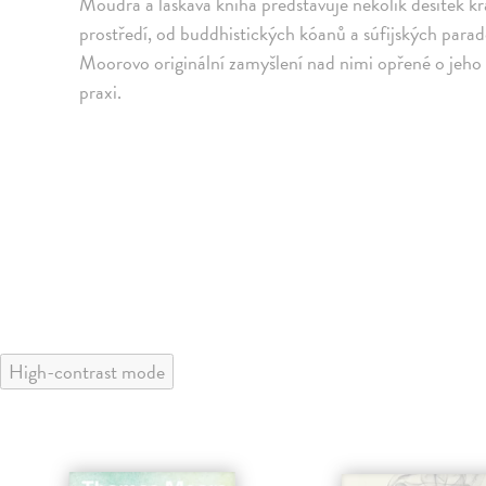
Moudrá a laskavá kniha představuje několik desítek k
prostředí, od buddhistických kóanů a súfijských parad
Moorovo originální zamyšlení nad nimi opřené o jeho te
praxi.
High-contrast mode