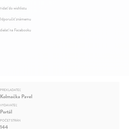
ridať do wishlistu
dporučiť známemu
dielať na Facebooku
PREKLADATEĽ
Kolmačka Pavel
VYDAVATEĽ
Portál
POČET STRÁN
144