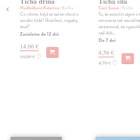
Tichá dřina
Tichá síla
Nedbálková Kateřina
| Kniha
Cain Susan
| Kniha
Co cítíme, když se začne mluvit o
To, že autorčin zájem o
sociální třídě? Rozčílení, rozpaky,
introverze tak neuvěřit
stud?
zarezonoval, asi vypovíd
naší dob...
Zasielame do 12 dní
Do 7 dní
14,06 €
4,56 €
14,80 €
?
4,70 €
?