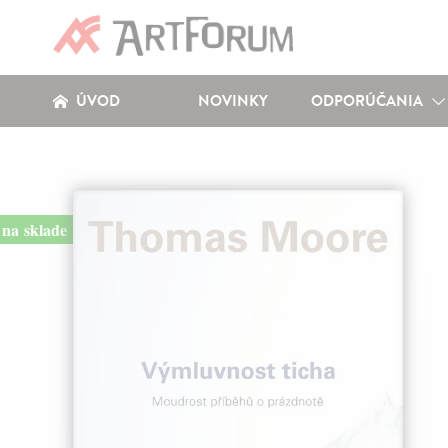
ÚVOD
NOVINKY
ODPORÚČANIA
na sklade