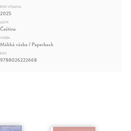
ROK VYDANIA
2025
JAZYK
Čeština
VÄZBA
Mäkká väzba / Paperback
EAN
9788026222668