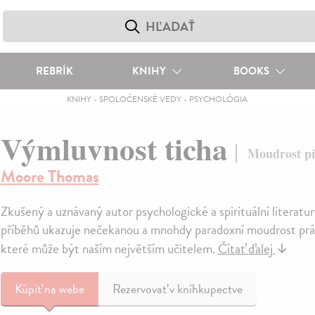
REBRÍK
KNIHY
BOOKS
KNIHY
-
SPOLOČENSKÉ VEDY
-
PSYCHOLÓGIA
Výmluvnost ticha
Moudrost př
Moore Thomas
Zkušený a uznávaný autor psychologické a spirituální literat
příběhů ukazuje nečekanou a mnohdy paradoxní moudrost prá
které může být naším největším učitelem.
Čítať ďalej
↓
Kúpiť
na webe
Rezervovať v kníhkupectve