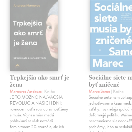
Trpkejšia ako smrť je
Sociálne siete 
žena
byť zničené
Marneros Andreas
| Kniha
Marec Samo
| Kniha
JE TO MOŽNO NAJVÄČŠIA
Sociálne siete nám ubližuj
REVOLÚCIA NAŠICH DNÍ:
jednotlivcom a kazia medz
rovnocennosť a rovnoprávnosť ženy
vzťahy, rozkladajú spoločn
a muža. Vojna a mier medzi
deformujú politiku. Máme 
pohlaviami sa však nezačali
nerozumieme si a nedokáž
feminizmom 20. storočia, ale ich
problémy, lebo sa nedok