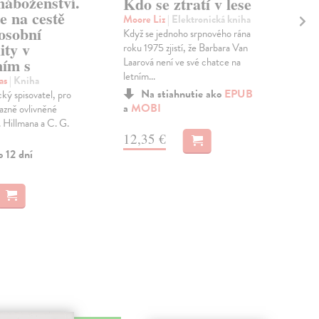
náboženství.
Ti
Kdo se ztratí v lese
e na cestě
sm
Moore Liz
| Elektronická kniha
osobní
Když se jednoho srpnového rána
Wej
ity v
roku 1975 zjistí, že Barbara Van
Knih
ním s
Laarová není ve své chatce na
umě
letním...
pře
as
| Kniha
Vypr
Na stiahnutie ako
EPUB
ý spisovatel, pro
Zas
a
MOBI
razně ovlivněné
 Hillmana a C. G.
24
12,35 €
o 12 dní
25,