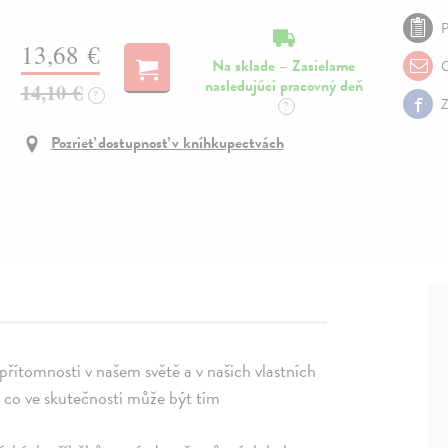
P
13,68 €
Na sklade – Zasielame
O
nasledujúci pracovný deň
14,10 €
?
Z
?
Pozrieť dostupnosť v kníhkupectvách
přítomnosti v našem světě a v našich vlastních
, co ve skutečnosti může být tím