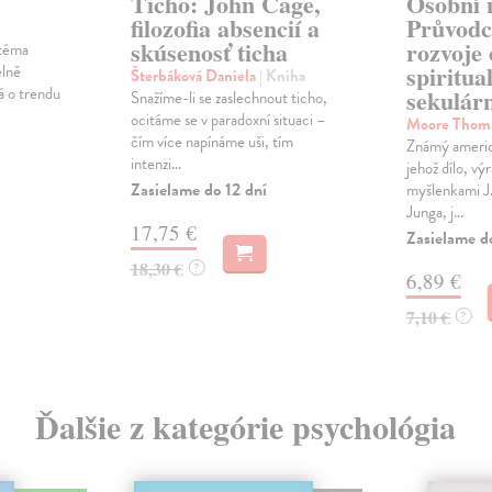
Ticho: John Cage,
Osobní 
filozofia absencií a
Průvodc
skúsenosť ticha
rozvoje 
 téma
spiritual
elně
Šterbáková Daniela
| Kniha
á o trendu
sekulár
Snažíme-li se zaslechnout ticho,
ocitáme se v paradoxní situaci –
Moore Thom
čím více napínáme uši, tím
Známý americk
intenzi...
jehož dílo, vý
Zasielame do 12 dní
myšlenkami J.
Junga, j...
17,75 €
Zasielame d
18,30 €
?
6,89 €
7,10 €
?
Ďalšie z kategórie psychológia