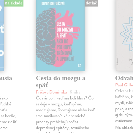
dotlač
na sklade
musia
Cesta do mozgu a
Odvah
späť
Paul Gilb
Odvaha k s
Fričová Dominika
| Kniha
každého, k
ú ako
Čo nás bolí, keď nás bolí hlava? Čo
mysli, zvlá
iľudské
sa deje v mozgu, keď spíme,
pokoj a roz
osť a
meditujeme, športujeme alebo keď
aj druhým
sa horšie,
sme zamilovaní? ké chemické
cvičeniam 
eme riešiť
procesy prebiehajú počas
Na sklad
ážeme
depresívnej epizódy, sexuálneho