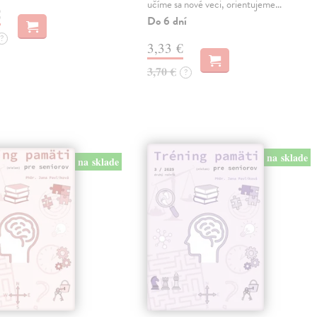
učíme sa nové veci, orientujeme…
€
Do 6 dní
?
3,33 €
3,70 €
?
na sklade
na sklade