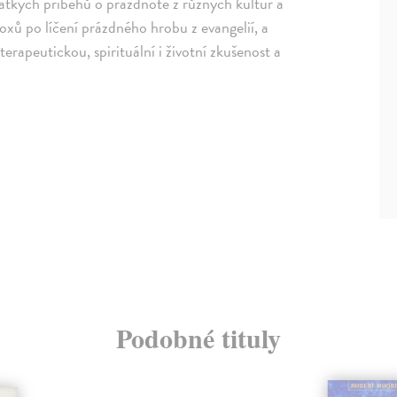
rátkých příběhů o prázdnotě z různých kultur a
oxů po líčení prázdného hrobu z evangelií, a
rapeutickou, spirituální i životní zkušenost a
Podobné tituly