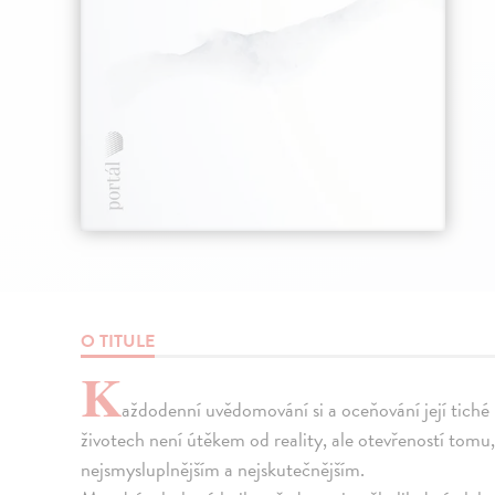
O TITULE
K
aždodenní uvědomování si a oceňování její tiché 
životech není útěkem od reality, ale otevřeností tomu
nejsmysluplnějším a nejskutečnějším.