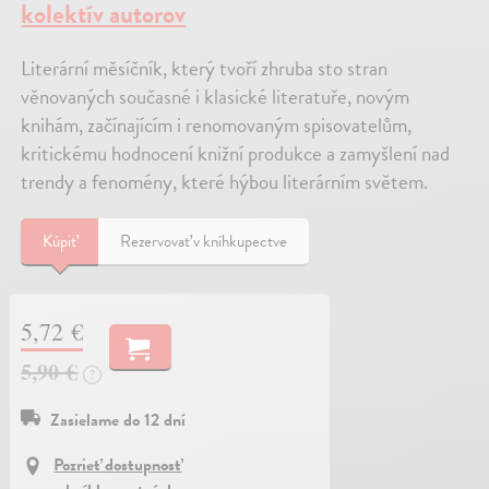
kolektív autorov
Literární měsíčník, který tvoří zhruba sto stran
věnovaných současné i klasické literatuře, novým
knihám, začínajícím i renomovaným spisovatelům,
kritickému hodnocení knižní produkce a zamyšlení nad
trendy a fenomény, které hýbou literárním světem.
Kúpiť
Rezervovať v kníhkupectve
5,72 €
5,90 €
?
Zasielame do 12 dní
Pozrieť dostupnosť