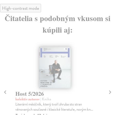
High-contrast mode
Čitatelia s podobným vkusom si
kúpili aj:
Host 5/2026
H
kolektív autorov
| Kniha
kol
Literární měsíčník, který tvoří zhruba sto stran
Lit
věnovaných současné i klasické literatuře, novým kn...
věn