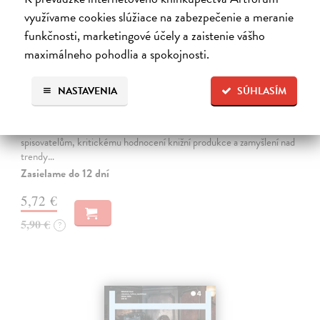
využívame cookies slúžiace na zabezpečenie a meranie
funkčnosti, marketingové účely a zaistenie vášho
maximálneho pohodlia a spokojnosti.
Host 5/2026
NASTAVENIA
SÚHLASÍM
kolektív autorov
| Časopis
Literární měsíčník, který tvoří zhruba sto stran věnovaných současné i
klasické literatuře, novým knihám, začínajícím i renomovaným
spisovatelům, kritickému hodnocení knižní produkce a zamyšlení nad
trendy…
Zasielame do 12 dní
5,72 €
5,90 €
?