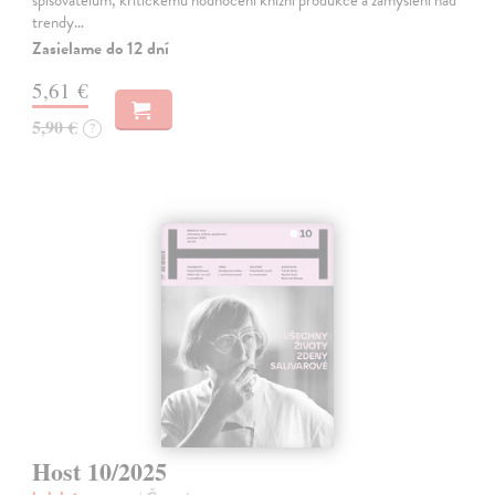
spisovatelům, kritickému hodnocení knižní produkce a zamyšlení nad
trendy…
Zasielame do 12 dní
5,61 €
5,90 €
?
Host 10/2025