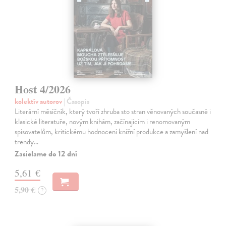
Host 4/2026
kolektív autorov
| Časopis
Literární měsíčník, který tvoří zhruba sto stran věnovaných současné i
klasické literatuře, novým knihám, začínajícím i renomovaným
spisovatelům, kritickému hodnocení knižní produkce a zamyšlení nad
trendy…
Zasielame do 12 dní
5,61 €
5,90 €
?