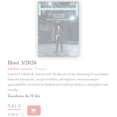
Host 3/2026
kolektív autorov
| Časopis
Literární měsíčník, který tvoří zhruba sto stran věnovaných současné i
klasické literatuře, novým knihám, začínajícím i renomovaným
spisovatelům, kritickému hodnocení knižní produkce a zamyšlení nad
trendy…
Zasielame do 12 dní
5,61 €
5,90 €
?