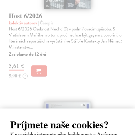
Host 6/2026
kolektív autorov
| Časopis
Host 6/2026 Osobnost Nechci žít v podmiňovacím způsobu. S
Vratislavem Maňákem o tom, proč nechce být gayem z povolání, o
literárních reportážích a vyrůstání ve Stříbře Kontexty Jan Němec:
Ministerstvo…
Zasielame do 12 dní
5,61 €
5,90 €
?
Príjmete naše cookies?
K prevádzke internetového kníhkupectva Artforum