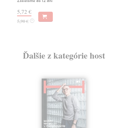
Zasielame do 12 dní
Na
5,72 €
4,
5,90 €
5,
?
Ďalšie z kategórie host