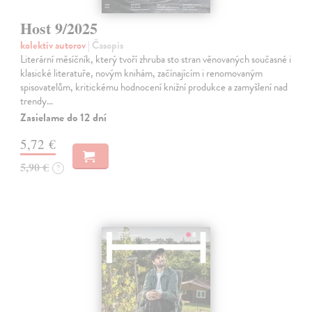
Host 9/2025
kolektív autorov
| Časopis
Literární měsíčník, který tvoří zhruba sto stran věnovaných současné i
klasické literatuře, novým knihám, začínajícím i renomovaným
spisovatelům, kritickému hodnocení knižní produkce a zamyšlení nad
trendy…
Zasielame do 12 dní
5,72 €
5,90 €
?