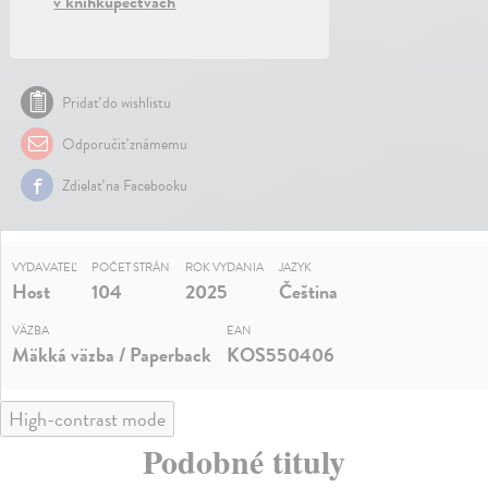
v kníhkupectvách
Pridať do wishlistu
Odporučiť známemu
Zdielať na Facebooku
VYDAVATEĽ
POČET STRÁN
ROK VYDANIA
JAZYK
Host
104
2025
Čeština
VÄZBA
EAN
Mäkká väzba / Paperback
KOS550406
High-contrast mode
Podobné tituly