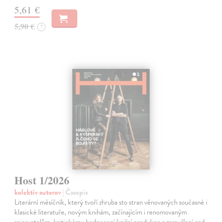
5,61 €
5,90 €
?
Host 1/2026
kolektív autorov
| Časopis
Literární měsíčník, který tvoří zhruba sto stran věnovaných současné i
klasické literatuře, novým knihám, začínajícím i renomovaným