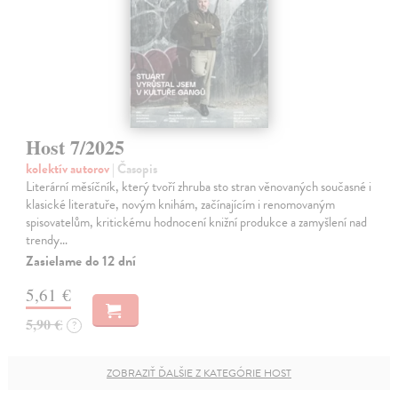
Host 7/2025
kolektív autorov
| Časopis
Literární měsíčník, který tvoří zhruba sto stran věnovaných současné i
klasické literatuře, novým knihám, začínajícím i renomovaným
spisovatelům, kritickému hodnocení knižní produkce a zamyšlení nad
trendy…
Zasielame do 12 dní
5,61 €
5,90 €
?
ZOBRAZIŤ ĎALŠIE Z KATEGÓRIE HOST