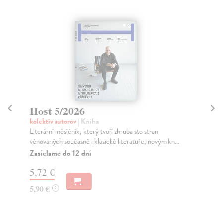
Host 5/2026
H
kolektív autorov
| Kniha
kol
Literární měsíčník, který tvoří zhruba sto stran
Hos
věnovaných současné i klasické literatuře, novým kn...
způ
být.
Zasielame do 12 dní
Za
5,72 €
5,
5,90 €
?
5,