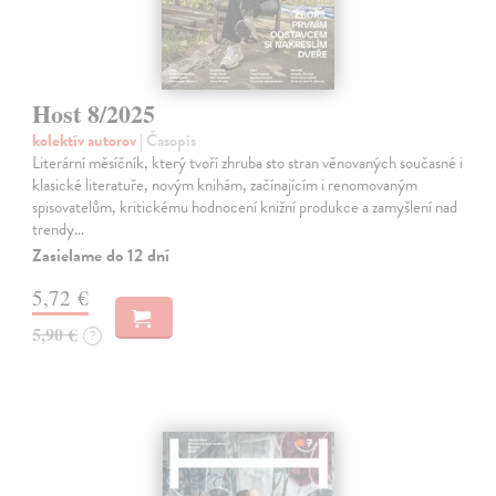
Host 8/2025
kolektív autorov
| Časopis
Literární měsíčník, který tvoří zhruba sto stran věnovaných současné i
klasické literatuře, novým knihám, začínajícím i renomovaným
spisovatelům, kritickému hodnocení knižní produkce a zamyšlení nad
trendy…
Zasielame do 12 dní
5,72 €
5,90 €
?