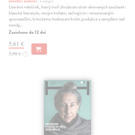
kolektív autorov
| Časopis
Literární měsíčník, který tvoří zhruba sto stran věnovaných současné i
klasické literatuře, novým knihám, začínajícím i renomovaným
spisovatelům, kritickému hodnocení knižní produkce a zamyšlení nad
trendy…
Zasielame do 12 dní
5,61 €
5,90 €
?