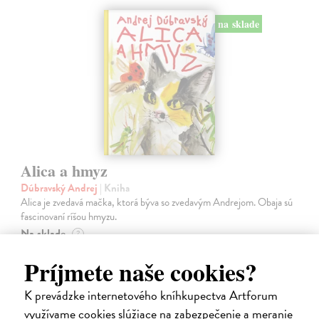
na sklade
Alica a hmyz
Dúbravský Andrej
| Kniha
Alica je zvedavá mačka, ktorá býva so zvedavým Andrejom. Obaja sú
fascinovaní ríšou hmyzu.
Na sklade
?
28,03 €
Príjmete naše cookies?
28,90 €
?
K prevádzke internetového kníhkupectva Artforum
využívame cookies slúžiace na zabezpečenie a meranie