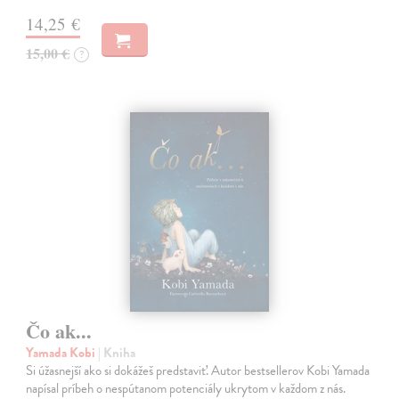
14,25 €
15,00 €
?
Čo ak...
Yamada Kobi
| Kniha
Si úžasnejší ako si dokážeš predstaviť. Autor bestsellerov Kobi Yamada
napísal príbeh o nespútanom potenciály ukrytom v každom z nás.