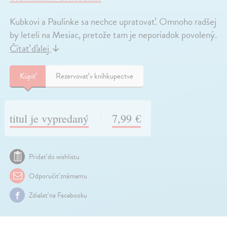
Kubkovi a Paulínke sa nechce upratovať. Omnoho radšej
by leteli na Mesiac, pretože tam je neporiadok povolený.
Čítať ďalej
↓
Kúpiť
Rezervovať v kníhkupectve
titul je vypredaný
7,99 €
Pridať do wishlistu
Odporučiť známemu
Zdielať na Facebooku