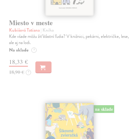
Miesto v meste
Kubišová Tatiana
| Kniha
Kde všade môžu žiť šťastní ľudia? V knižnici, pekárni, električke, lese,
ale aj na lodi.
Na sklade
?
18,33 €
18,90 €
?
na sklade