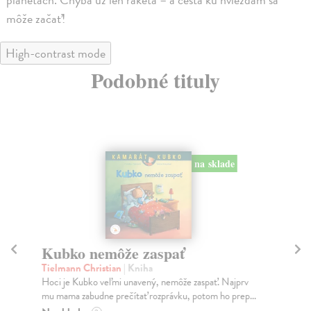
môže začať!
High-contrast mode
Podobné tituly
na sklade
Kubko nemôže zaspať
K
Tielmann Christian
| Kniha
Ti
Hoci je Kubko veľmi unavený, nemôže zaspať. Najprv
Kub
mu mama zabudne prečítať rozprávku, potom ho prep...
vaj