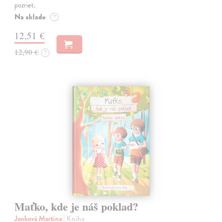
pozriet.
Na sklade
?
12,51 €
12,90 €
?
Maťko, kde je náš poklad?
Janková Martina
| Kniha