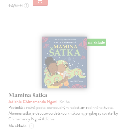
12,95 €
?
na sklade
Mamina šatka
Adichie Chimamanda Ngozi
| Kniha
Poetická a nežná pocta jednoduchým radostiam rodinného života.
Mamina šatka je debutovou detskou knižkou nigérijskej spisovateľky
Chimamandy Ngozi Adichie.
Na sklade
?