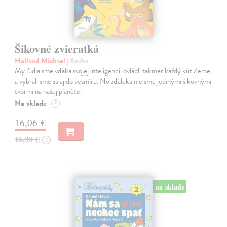
Šikovné zvieratká
Holland Michael
| Kniha
My ľudia sme vďaka svojej inteligencii ovládli takmer každý kút Zeme
a vybrali sme sa aj do vesmíru. No zďaleka nie sme jedinými šikovnými
tvormi na našej planéte.
Na sklade
?
16,06 €
16,90 €
?
na sklade