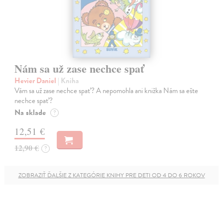
Nám sa už zase nechce spať
Hevier Daniel
| Kniha
Vám sa už zase nechce spať? A nepomohla ani knižka Nám sa ešte
nechce spať?
Na sklade
?
12,51 €
12,90 €
?
ZOBRAZIŤ ĎALŠIE Z KATEGÓRIE KNIHY PRE DETI OD 4 DO 6 ROKOV