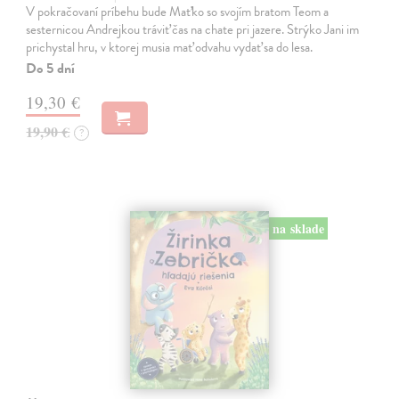
V pokračovaní príbehu bude Maťko so svojím bratom Teom a
sesternicou Andrejkou tráviť čas na chate pri jazere. Strýko Jani im
prichystal hru, v ktorej musia mať odvahu vydať sa do lesa.
Do 5 dní
19,30 €
19,90 €
?
na sklade