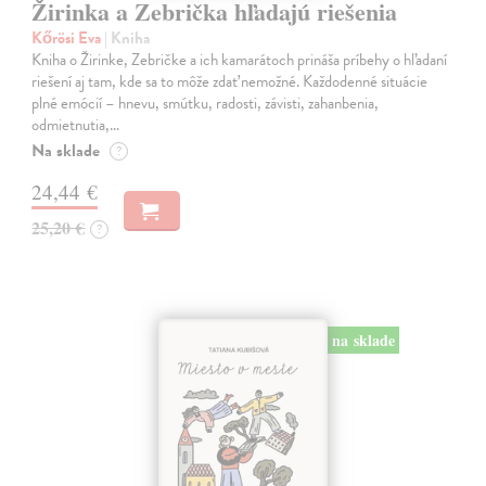
Žirinka a Zebrička hľadajú riešenia
Kőrösi Eva
| Kniha
Kniha o Žirinke, Zebričke a ich kamarátoch prináša príbehy o hľadaní
riešení aj tam, kde sa to môže zdať nemožné. Každodenné situácie
plné emócií – hnevu, smútku, radosti, závisti, zahanbenia,
odmietnutia,…
Na sklade
?
24,44 €
25,20 €
?
na sklade