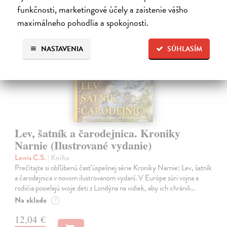
funkčnosti, marketingové účely a zaistenie vášho
maximálneho pohodlia a spokojnosti.
na sklade
NASTAVENIA
SÚHLASÍM
Lev, šatník a čarodejnica. Kroniky
Narnie (Ilustrované vydanie)
Lewis C.S.
| Kniha
Prečítajte si obľúbenú časť úspešnej série Kroniky Narnie: Lev, šatník
a čarodejnica v novom ilustrovanom vydaní. V Európe zúri vojna a
rodičia posielajú svoje deti z Londýna na vidiek, aby ich chránili…
Na sklade
?
12,04 €