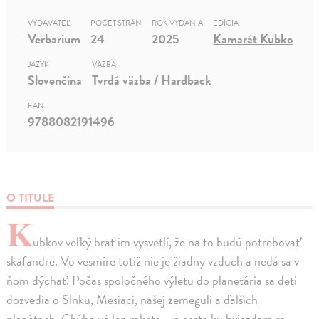
VYDAVATEĽ
POČET STRÁN
ROK VYDANIA
EDÍCIA
Verbarium
24
2025
Kamarát Kubko
JAZYK
VÄZBA
Slovenčina
Tvrdá väzba / Hardback
EAN
9788082191496
O TITULE
K
ubkov veľký brat im vysvetlí, že na to budú potrebovať
skafandre. Vo vesmíre totiž nie je žiadny vzduch a nedá sa v
ňom dýchať. Počas spoločného výletu do planetária sa deti
dozvedia o Slnku, Mesiaci, našej zemeguli a ďalších
planétach. Chýba už len raketa – a cesta ku hviezdam sa