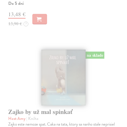
Do 5 dní
13,48 €
13,90 €
?
na sklade
Zajko by už mal spinkať
Hest Amy
| Kniha
Zajko este nemoze spat. Caka na tata, ktory sa nanho stale neprisiel