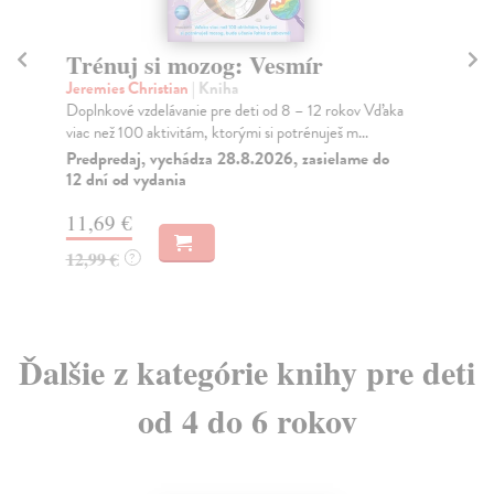
Trénuj si mozog: Vesmír
V
Jeremies Christian
| Kniha
kol
Doplnkové vzdelávanie pre deti od 8 – 12 rokov Vďaka
Ves
viac než 100 aktivitám, ktorými si potrénuješ m...
pot
úch
Predpredaj, vychádza 28.8.2026, zasielame do
12 dní od vydania
Do
11,69 €
22
12,99 €
22
?
Ďalšie z kategórie knihy pre deti
od 4 do 6 rokov