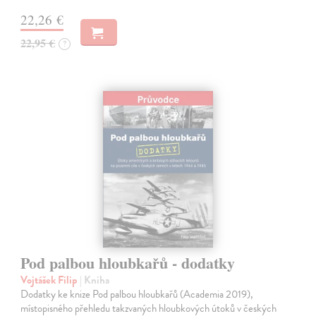
22,26 €
22,95 €
?
Pod palbou hloubkařů - dodatky
Vojtášek Filip
| Kniha
Dodatky ke knize Pod palbou hloubkařů (Academia 2019),
místopisného přehledu takzvaných hloubkových útoků v českých