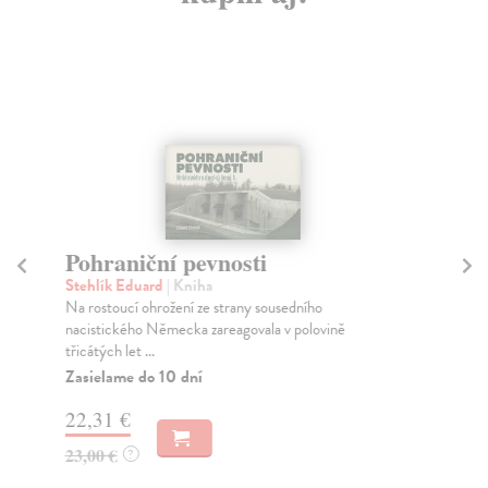
Pohraniční pevnosti
V
Stehlík Eduard
| Kniha
Kov
Na rostoucí ohrožení ze strany sousedního
Sed
nacistického Německa zareagovala v polovině
nav
třicátých let ...
věn
Zasielame do 10 dní
Za
22,31 €
18
23,00 €
18
?