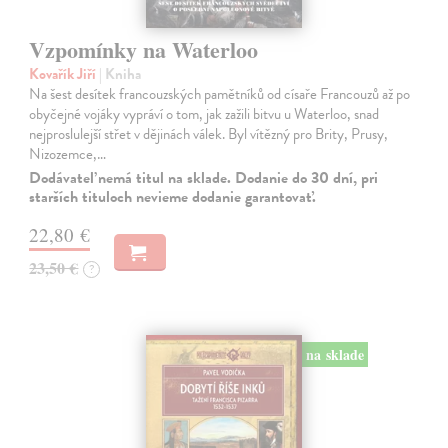
Vzpomínky na Waterloo
Kovařík Jiří
| Kniha
Na šest desítek francouzských pamětníků od císaře Francouzů až po
obyčejné vojáky vypráví o tom, jak zažili bitvu u Waterloo, snad
nejproslulejší střet v dějinách válek. Byl vítězný pro Brity, Prusy,
Nizozemce,…
Dodávateľ nemá titul na sklade. Dodanie do 30 dní, pri
starších tituloch nevieme dodanie garantovať.
22,80 €
23,50 €
?
na sklade