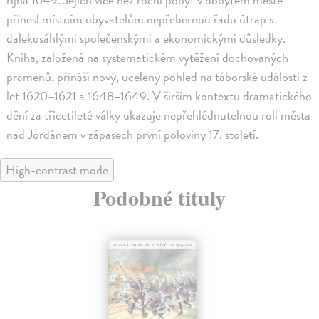
přinesl místním obyvatelům nepřebernou řadu útrap s
dalekosáhlými společenskými a ekonomickými důsledky.
Kniha, založená na systematickém vytěžení dochovaných
pramenů, přináší nový, ucelený pohled na táborské události z
let 1620–1621 a 1648–1649. V širším kontextu dramatického
dění za třicetileté války ukazuje nepřehlédnutelnou roli města
nad Jordánem v zápasech první poloviny 17. století.
High-contrast mode
Podobné tituly