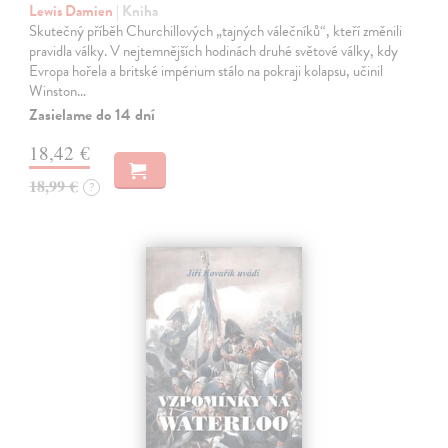
Lewis Damien
| Kniha
Skutečný příběh Churchillových „tajných válečníků“, kteří změnili
pravidla války. V nejtemnějších hodinách druhé světové války, kdy
Evropa hořela a britské impérium stálo na pokraji kolapsu, učinil
Winston…
Zasielame do 14 dní
18,42 €
18,99 €
?