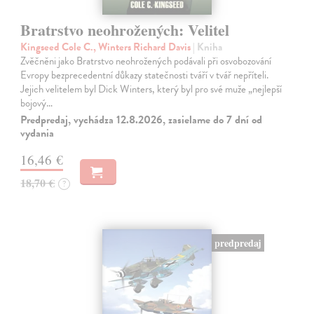
Bratrstvo neohrožených: Velitel
Kingseed Cole C., Winters Richard Davis
| Kniha
Zvěčněni jako Bratrstvo neohrožených podávali při osvobozování
Evropy bezprecedentní důkazy statečnosti tváří v tvář nepříteli.
Jejich velitelem byl Dick Winters, který byl pro své muže „nejlepší
bojový…
Predpredaj, vychádza 12.8.2026, zasielame do 7 dní od
vydania
16,46 €
18,70 €
?
predpredaj