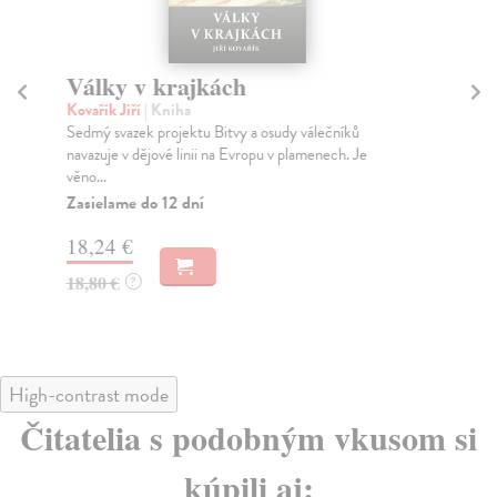
Války v krajkách
V
Kovařík Jiří
| Kniha
Ko
Sedmý svazek projektu Bitvy a osudy válečníků
Sam
navazuje v dějové linii na Evropu v plamenech. Je
for
věno...
Za
Zasielame do 12 dní
27
18,24 €
28
18,80 €
?
High-contrast mode
Čitatelia s podobným vkusom si
kúpili aj: