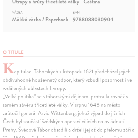
Útrapy a hrůzy třicetileté války
Čeština
VÄZBA
EAN
Mäkká väzba / Paperback
9788088030904
O TITULE
K
apitulaci Táborských z listopadu 1621 předcházel jejich
obdivuhodně houževnatý odpor, který vzbudil pozornost i ve
vzdálených oblastech Evropy.
„Velká politika“ se s táborskými dějinami protnula rovněž v
samém závěru třicetileté války. V srpnu 1648 na město
zaútočil generál Arvid Wittenberg, jehož výpad do jižních
Čech byl součástí švédských operací cílících na ovládnutí
Prahy. Švédové Tábor obsadili a drželi jej až do přelomu září a
října 1649. Jejich více než roční pobyt v dobytém městě