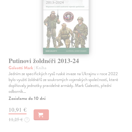
Putinovi žoldnéři 2013-24
Galeotti Mark
| Kniha
Jedním ze specifických rysů ruské invaze na Ukrajinu v roce 2022
bylo využití žoldnéřů ze soukromých vojenských společností, které
doplňovaly jednotky pravidelné armády. Mark Galeotti, přední
odborník…
Zasielame do 10 dní
10,91 €
11,25 €
?