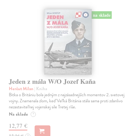
na sklade
Jeden z mála W/O Jozef Kaňa
Herčut Milan
| Kniha
Bitka o Britániu bola jedným z najzásadnejších momentov 2. svetovej
vojny. Znamenala zlom, keď Veľká Británia stála sama proti zdanlivo
nezastaviteľnej vojenskej sile Tretej ríše.
Na sklade
?
12,77 €
13,16 €
?