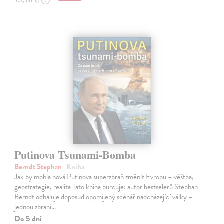
Putinova Tsunami-Bomba
Berndt Stephan
| Kniha
Jak by mohla nová Putinova superzbraň změnit Evropu – věštba,
geostrategie, realita Tato kniha burcuje: autor bestselerů Stephan
Berndt odhaluje doposud opomíjený scénář nadcházející války –
jednou zbraní…
Do 5 dní