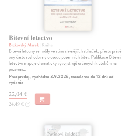
Bitevní letectvo
Brzkovský Marek
| Kniha
Bitevní letouny se rodily ve stínu slavnějších stíhaček, přesto právě
ony často rozhodovaly o osudu pozemních bitev. Publikace Bitevní
letectvo mapuje dramatický vývoj strojů určených k útokům na
pozemní…
Predpredaj, vychádza 3.9.2026, zasielame do 12 dní od
vydania
22,04 €
24,49 €
?