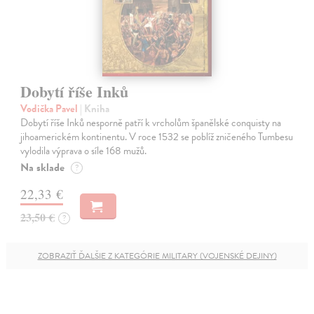
Dobytí říše Inků
Vodička Pavel
| Kniha
Dobytí říše Inků nesporně patří k vrcholům španělské conquisty na
jihoamerickém kontinentu. V roce 1532 se poblíž zničeného Tumbesu
vylodila výprava o síle 168 mužů.
Na sklade
?
22,33 €
23,50 €
?
ZOBRAZIŤ ĎALŠIE Z KATEGÓRIE MILITARY (VOJENSKÉ DEJINY)