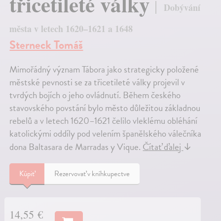
třicetileté války
Dobývání
města v letech 1620–1621 a 1648
Sterneck Tomáš
Mimořádný význam Tábora jako strategicky položené
městské pevnosti se za třicetileté války projevil v
tvrdých bojích o jeho ovládnutí. Během českého
stavovského povstání bylo město důležitou základnou
rebelů a v letech 1620–1621 čelilo vleklému obléhání
katolickými oddíly pod velením španělského válečníka
dona Baltasara de Marradas y Vique.
Čítať ďalej
↓
Kúpiť
Rezervovať v kníhkupectve
14,55 €