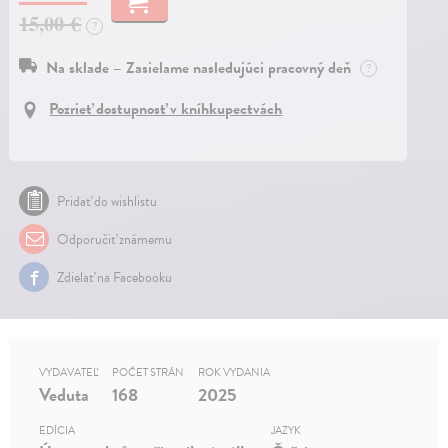
15,00 €
?
Na sklade – Zasielame nasledujúci pracovný deň
?
Pozrieť dostupnosť v kníhkupectvách
Pridať do wishlistu
Odporučiť známemu
Zdielať na Facebooku
VYDAVATEĽ
POČET STRÁN
ROK VYDANIA
Veduta
168
2025
EDÍCIA
JAZYK