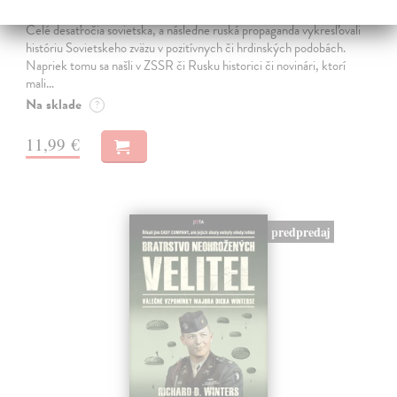
Kumičák Juraj
| Kniha
Celé desaťročia sovietska, a následne ruská propaganda vykresľovali
históriu Sovietskeho zväzu v pozitívnych či hrdinských podobách.
Napriek tomu sa našli v ZSSR či Rusku historici či novinári, ktorí
mali…
Na sklade
?
11,99 €
predpredaj