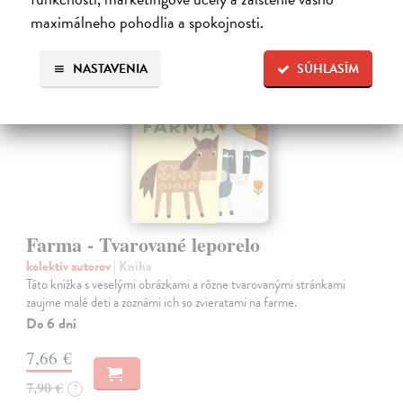
maximálneho pohodlia a spokojnosti.
NASTAVENIA
SÚHLASÍM
Farma - Tvarované leporelo
kolektív autorov
| Kniha
Táto knižka s veselými obrázkami a rôzne tvarovanými stránkami
zaujme malé deti a zoznámi ich so zvieratami na farme.
Do 6 dní
7,66 €
7,90 €
?