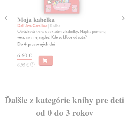
Moja kabelka
M
Dall’Ava Caroline
| Kniha
Ráz
Obrázková kniha s pokladmi z kabelky. Nájdi a pomenuj
Kla
veci, čo v nej nájdeš: Kde sú kľúče od auta?
nád
Do 4 pracovných dní
Na
6,60 €
5,
6,95 €
5,
?
Ďalšie z kategórie knihy pre deti
od 0 do 3 rokov