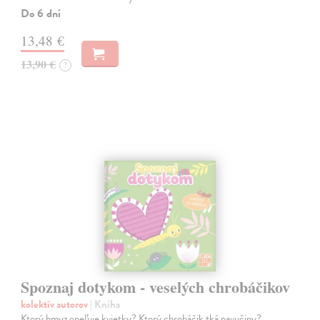
Do 6 dní
13,48 €
13,90 €
?
Spoznaj dotykom - veselých chrobáčikov
kolektív autorov
| Kniha
Ktorý hmyz opeľuje kvietky? Ktorý chrobáčik tká pavučiny?