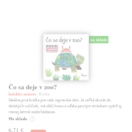
na sklade
Čo sa deje v zoo?
kolektív autorov
| Kniha
Ideálna prvá knižka pre vaše najmenšie deti. Je veľká akurát do
detských ručičiek, má oblú hranu a vďaka pevným stránkam vydrží aj
menej šetrné zaobchádzanie.
Na sklade
?
6,71 €