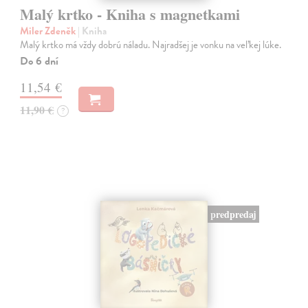
Malý krtko - Kniha s magnetkami
Miler Zdeněk
| Kniha
Malý krtko má vždy dobrú náladu. Najradšej je vonku na veľkej lúke.
Do 6 dní
11,54 €
11,90 €
?
predpredaj