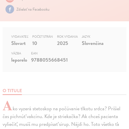
Zdielať na Facebooku
VYDAVATEĽ
POČET STRÁN
ROK VYDANIA
JAZYK
Slovart
10
2025
Slovenčina
VÄZBA
EAN
leporelo
9788055668451
O TITULE
A
ko vyzerá stetoskop na počúvanie tlkotu srdca? Prišiel
čas pichnúť vakcínu. Kde je striekačka? Ak chceš pacienta
vyliečiť, musíš mu predpísať sirup. Nájdi ho. Toto všetko ťa