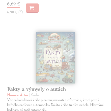
6,69 €
6,90 €
?
Fakty a výmysly o autách
Nowicki Artur
| Kniha
Vtipná komiksová kniha plná zaujímavostí a informácií, ktorá poteší
každého nadšenca automobilov Takáto kniha tu ešte nebola! Hlavnými
hrdinami sú totiž automobily.