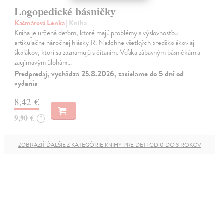
Logopedické básničky
Kačmárová Lenka
| Kniha
Kniha je určená deťom, ktoré majú problémy s výslovnosťou
artikulačne náročnej hlásky R. Nadchne všetkých predškolákov aj
školákov, ktorí sa zoznamujú s čítaním. Vďaka zábavným básničkám a
zaujímavým úlohám…
Predpredaj, vychádza 25.8.2026, zasielame do 5 dní od
vydania
8,42 €
9,90 €
?
ZOBRAZIŤ ĎALŠIE Z KATEGÓRIE KNIHY PRE DETI OD 0 DO 3 ROKOV