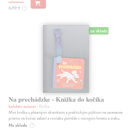
6,92 €
?
na sklade
Na prechádzke - Knižka do kočíka
kolektív autorov
| Kniha
Mini knižka s plstenými okienkami a praktickým pútkom na zavesenie
priamo na kočiar zabaví a rovnako pomôže s rozvojom hmatu a zraku.
Na sklade
?