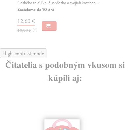
ľudského tela! Nauč sa všetko o svojich kostiach,...
slo
Zasielame do 10 dní
Za
12,60 €
9,
12,99 €
9,
?
High-contrast mode
Čitatelia s podobným vkusom si
kúpili aj: