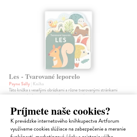
Les - Tvarované leporelo
Payne Sally
| Kniha
Táto knižka s veselými obrázkami a rôzne tvarovanými stránkami
zaujme malé deti a zoznámi ich so životom v lese.
Do 6 dní
Príjmete naše cookies?
7,66 €
K prevádzke internetového kníhkupectva Artforum
7,90 €
?
využívame cookies slúžiace na zabezpečenie a meranie
funkčnosti, marketingové účely a zaistenie vášho