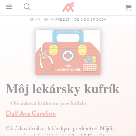
KNIHY
-
KNIHY PRE DETI
-
OD 0 DO 3 ROKOV
Môj lekársky kufrík
Obrázková kniha na prechádzky
Dall’Ava Caroline
Obrázková kniha s lekárskymi predmetmi. Nájdi a