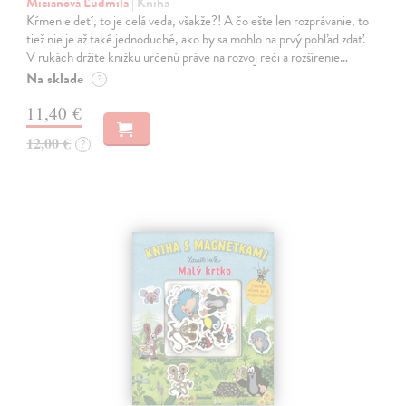
Mičianová Ľudmila
| Kniha
Kŕmenie detí, to je celá veda, všakže?! A čo ešte len rozprávanie, to
tiež nie je až také jednoduché, ako by sa mohlo na prvý pohľad zdať.
V rukách držíte knižku určenú práve na rozvoj reči a rozšírenie…
Na sklade
?
11,40 €
12,00 €
?