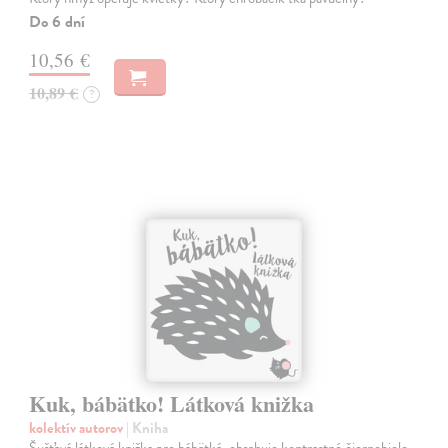
Do 6 dní
10,56 €
10,89 €
?
Kuk, bábätko! Látková knižka
kolektív autorov
| Kniha