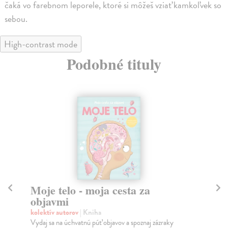
čaká vo farebnom leporele, ktoré si môžeš vziať kamkoľvek so
sebou.
High-contrast mode
Podobné tituly
Moje telo - moja cesta za
M
objavmi
te
kolektív autorov
| Kniha
kol
Vydaj sa na úchvatnú púť objavov a spoznaj zázraky
Ram