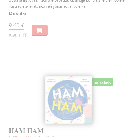
Šušťavá látková knižka pre bábätká, obsahuje kontrastné čiernobiele
ilustrácie zvierat, ako veľryba,mačka, včielka.
Do 6 dní
9,60 €
9,90 €
?
na sklade
HAM HAM