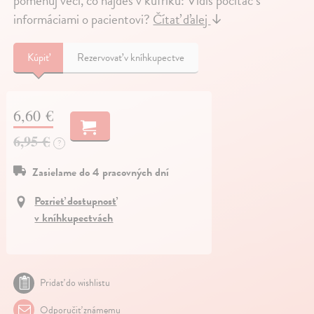
pomenuj veci, čo nájdeš v kufríku: Vidíš počítač s
informáciami o pacientovi?
Čítať ďalej
↓
Kúpiť
Rezervovať v kníhkupectve
6,60 €
6,95 €
?
Zasielame do 4 pracovných dní
Pozrieť dostupnosť
v kníhkupectvách
Pridať do wishlistu
Odporučiť známemu