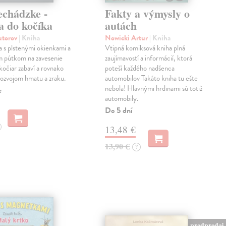
echádzke -
Fakty a výmysly o
a do kočíka
autách
autorov
| Kniha
Nowicki Artur
| Kniha
a s plstenými okienkami a
Vtipná komiksová kniha plná
m pútkom na zavesenie
zaujímavostí a informácií, ktorá
kočiar zabaví a rovnako
poteší každého nadšenca
ozvojom hmatu a zraku.
automobilov Takáto kniha tu ešte
nebola! Hlavnými hrdinami sú totiž
e
automobily.
Do 5 dní
13,48 €
13,90 €
?
predpredaj