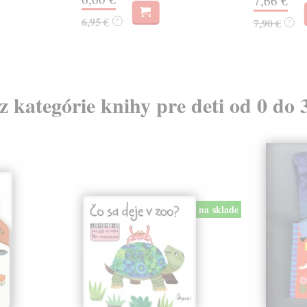
7,66 €
6,95 €
?
7,90 €
?
 z kategórie knihy pre deti od 0 do 
na sklade