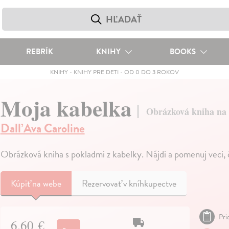
REBRÍK
KNIHY
BOOKS
KNIHY
-
KNIHY PRE DETI
-
OD 0 DO 3 ROKOV
Moja kabelka
Obrázková kniha na
Dall’Ava Caroline
Obrázková kniha s pokladmi z kabelky. Nájdi a pomenuj veci, 
Kúpiť
na webe
Rezervovať v kníhkupectve
Pri
6,60 €