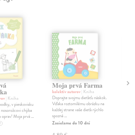
vá
Moja prvá Farma
Mo
nka
kn
kolektív autorov
| Kniha
Doprajte svojmu dieťaťu náskok.
orov
| Kniha
kol
Vďaka roztomilému obrázku na
odky, v pieskovisku
Zvuk
každej strane vaše dieťa rýchlo
a nosorožcovi chýba
sve
spozná ...
 oprav! Moja prvá ...
názv
scho
Zasielame do 10 dní
?
Na 
4,80 €