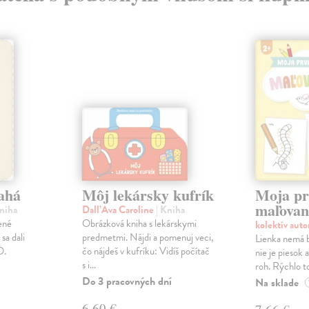
ahá
Môj lekársky kufrík
Moja pr
maľova
Kniha
Dall’Ava Caroline
| Kniha
ené
Obrázková kniha s lekárskymi
kolektív aut
sa dali
predmetmi. Nájdi a pomenuj veci,
Lienka nemá b
O.
čo nájdeš v kufríku: Vidíš počítač
nie je piesok 
s i...
roh. Rýchlo to
Do 3 pracovných dní
Na sklade
6,60 €