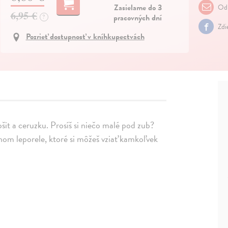
Zasielame do 3
Odp
6,95 €
pracovných dní
?
Zdi
Pozrieť dostupnosť v kníhkupectvách
ošit a ceruzku. Prosíš si niečo malé pod zub?
bnom leporele, ktoré si môžeš vziať kamkoľvek