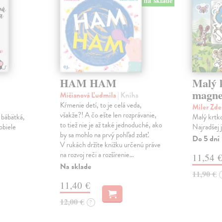
na sklade
HAM HAM
Malý k
magne
Mičianová Ľudmila
| Kniha
Kŕmenie detí, to je celá veda,
Miler Zd
všakže?! A čo ešte len rozprávanie,
 bábätká,
Malý krtko
to tiež nie je až také jednoduché, ako
obiele
Najradšej 
by sa mohlo na prvý pohľad zdať.
Do 5 dní
V rukách držíte knižku určenú práve
na rozvoj reči a rozšírenie…
11,54 
Na sklade
11,90 €
11,40 €
12,00 €
?