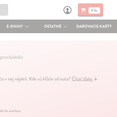
0 ks
E-KNIHY
OSTATNÉ
DAROVACIE KARTY
 prechádzky
čo v nej nájdeš: Kde sú kľúče od auta?
Čítať ďalej
↓
dať do wishlistu