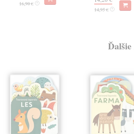
16,90 €
?
14,95 €
?
Ďalšie