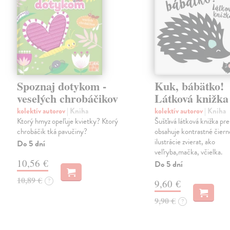
Spoznaj dotykom -
Kuk, bábätko!
veselých chrobáčikov
Látková knižka
kolektív autorov
| Kniha
kolektív autorov
| Kniha
Ktorý hmyz opeľuje kvietky? Ktorý
Šušťavá látková knižka pre
chrobáčik tká pavučiny?
obsahuje kontrastné čiern
ilustrácie zvierat, ako
Do 5 dní
veľryba,mačka, včielka.
10,56 €
Do 5 dní
10,89 €
?
9,60 €
9,90 €
?