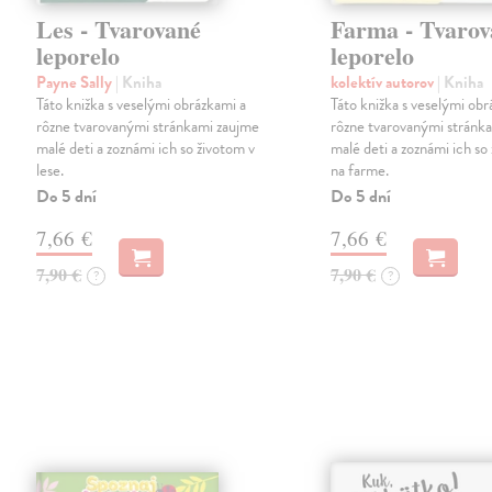
Les - Tvarované
Farma - Tvarov
leporelo
leporelo
Payne Sally
| Kniha
kolektív autorov
| Kniha
Táto knižka s veselými obrázkami a
Táto knižka s veselými obr
rôzne tvarovanými stránkami zaujme
rôzne tvarovanými stránk
malé deti a zoznámi ich so životom v
malé deti a zoznámi ich so
lese.
na farme.
Do 5 dní
Do 5 dní
7,66 €
7,66 €
7,90 €
7,90 €
?
?