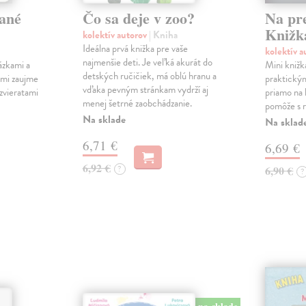
ané
Čo sa deje v zoo?
Na pr
Knižk
kolektív autorov
| Kniha
Ideálna prvá knižka pre vaše
kolektív 
najmenšie deti. Je veľká akurát do
ázkami a
Mini knižk
detských ručičiek, má oblú hranu a
ami zaujme
praktický
vďaka pevným stránkam vydrží aj
 zvieratami
priamo na 
menej šetrné zaobchádzanie.
pomôže s r
Na sklade
Na sklad
6,71 €
6,69 €
6,92 €
?
6,90 €
?