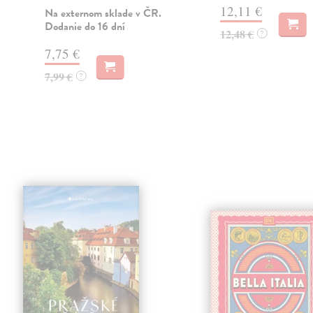
12,11 €
Na externom sklade v ČR.
Dodanie do 16 dní
12,48 €
?
7,75 €
7,99 €
?