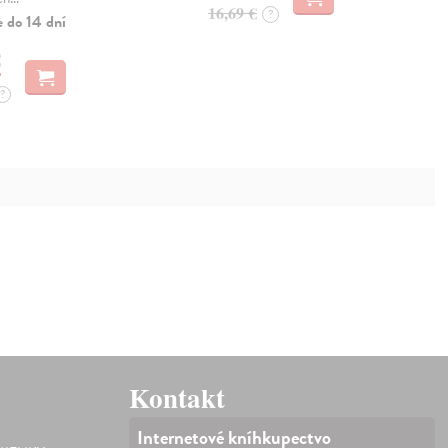
16,69 €
?
e do 14 dní
€
?
Kontakt
Internetové kníhkupectvo