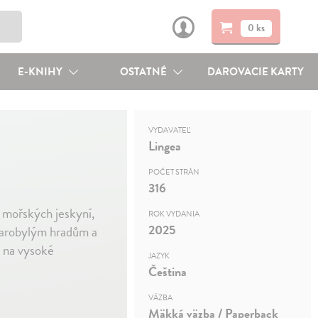
0 ks
E-KNIHY
OSTATNÉ
DAROVACIE KARTY
VYDAVATEĽ
Lingea
POČET STRÁN
316
 mořských jeskyní,
ROK VYDANIA
2025
tarobylým hradům a
i na vysoké
JAZYK
Čeština
VÄZBA
Mäkká väzba / Paperback