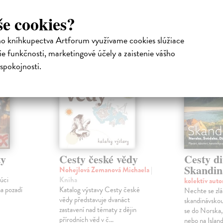
atelia s podobným vkusom si kúpili
še cookies?
ho kníhkupectva Artforum využívame cookies slúžiace
e funkčnosti, marketingové účely a zaistenie vášho
spokojnosti.
ty
Cesty české vědy
Cesty di
Skandin
Nohejlová Zemanová Michaela
|
úci
Kniha
kolektív aut
a pozadí
Katalog výstavy Cesty české
Nechte se zlá
vědy představuje dvanáct
skandinávskou
zastavení nad tématy z dějin
se do Norska
přírodních věd v č...
nebo na Island 