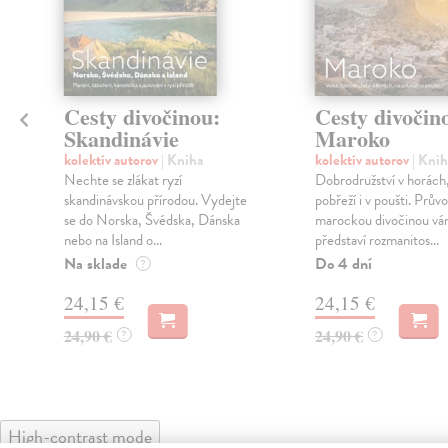
Cesty divočinou:
Cesty divočin
Skandinávie
Maroko
kolektív autorov
| Kniha
kolektív autorov
| Knih
Nechte se zlákat ryzí
Dobrodružství v horách
skandinávskou přírodou. Vydejte
pobřeží i v poušti. Prův
se do Norska, Švédska, Dánska
marockou divočinou v
nebo na Island o...
představí rozmanitos...
Na sklade
Do 4 dní
?
24,15 €
24,15 €
24,90 €
24,90 €
?
?
High-contrast mode