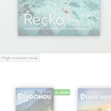
High-contrast mode
na sklade