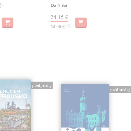
Do 4 dní
Do 
?
24,15 €
24
24,90 €
24,
?
predpredaj
predpredaj