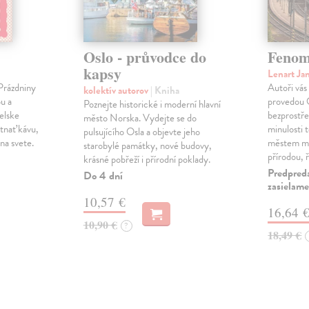
Oslo - průvodce do
Fenom
kapsy
Lenart Ja
 Prázdniny
Autoři vás
kolektív autorov
| Kniha
u a
provedou O
Poznejte historické i moderní hlavní
elske
bezprostř
město Norska. Vydejte se do
tnať kávu,
minulosti 
pulsujícího Osla a objevte jeho
 na svete.
městem m
starobylé památky, nové budovy,
přírodou, 
krásné pobřeží i přírodní poklady.
Predpred
Do 4 dní
zasielame
10,57 €
16,64 
10,90 €
?
18,49 €