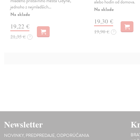
mladého přístavního města Gdyně,
alebo hodín od domova.
jednoho z nejmladších…
Na sklade
Na sklade
19,30 €
19,22 €
19,90 €
?
21,35 €
?
Newsletter
Kn
BRA
NOVINKY, PREDPREDAJE, ODPORÚČANIA