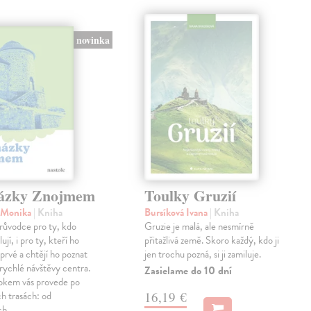
novinka
ázky Znojmem
Toulky Gruzií
á Monika
| Kniha
Bursíková Ivana
| Kniha
růvodce pro ty, kdo
Gruzie je malá, ale nesmírně
jí, i pro ty, kteří ho
přitažlivá země. Skoro každý, kdo ji
oprvé a chtějí ho poznat
jen trochu pozná, si ji zamiluje.
z rychlé návštěvy centra.
Zasielame do 10 dní
rokem vás provede po
h trasách: od
16,19 €
ých…