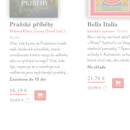
Pražské příběhy
Bella Italia
Hášová Klára, Černý David (ed.)
|
kolektív autorov
| Kniha
Kto z vás by nechcel zažiť
Kniha
v Ríme? Sadnúť si na Vesp
Víte, kde byste na Pražském hradě
obehnúť pamiatky ? Špani
našli Jezdecké schodiště, které
schody či Koloseum, ochu
umožňovalo koním vstup do velkého
ktorá chutí tak, ako nikde
sálu na rytířské turnaje? Víte, kde
žije, naparuje se a roztahuje svá
Na sklade
nádherná pera nejkrásnější pražský…
21,76 €
Zasielame do 10 dní
22,90 €
?
16,19 €
16,69 €
?