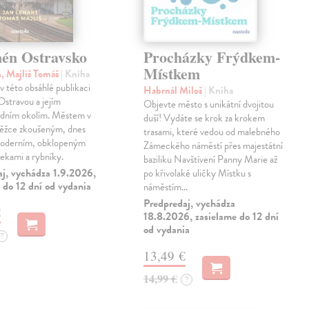
én Ostravsko
Procházky Frýdkem-
Místkem
n, Majliš Tomáš
| Kniha
 v této obsáhlé publikaci
Habrnál Miloš
| Kniha
stravou a jejím
Objevte město s unikátní dvojitou
edním okolím. Městem v
duší! Vydáte se krok za krokem
těžce zkoušeným, dnes
trasami, které vedou od malebného
oderním, obklopeným
Zámeckého náměstí přes majestátní
řekami a rybníky.
baziliku Navštívení Panny Marie až
aj, vychádza 1.9.2026,
po křivolaké uličky Místku s
 do 12 dní od vydania
náměstím…
Predpredaj, vychádza
€
18.8.2026, zasielame do 12 dní
od vydania
?
13,49 €
14,99 €
?