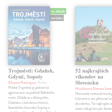
na sklade
novinka
Trojměstí: Gdaňsk,
52 najkrajších
Gdyně, Sopoty
víkendov na
Slovensku
Glucová Katarzyna
| Kniha
Polské Trojměstí je jedinečná
Hricišinová Simona (zost
aglomerace na pobřeží Baltského
Nemusíte cestovať stovk
moře. Skládá se z důstojného
kilometrov ani plánovať v
Gdaňsku s tisíciletou historií,
dovolenku. Tie najkrajšie z
lázeňského letoviska Sopoty a
často čakajú len pár desia