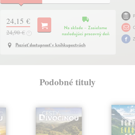
P
24,15 €
Na sklade – Zasielame
O
24,90 €
nasledujúci pracovný deň
?
Z
Pozrieť dostupnosť v kníhkupectvách
Podobné tituly