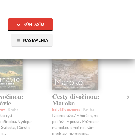
 aj:
SÚHLASÍM
na sklade
NASTAVENIA
vočinou:
Cesty divočinou:
Ce
ávie
Maroko
An
orov
| Kniha
kolektív autorov
| Kniha
kol
kat ryzí
Dobrodružství v horách, na
Obje
 přírodou. Vydejte
pobřeží i v poušti. Průvodce
Špan
, Švédska, Dánska
marockou divočinou vám
úžas
o...
představí rozmanitos...
dobr