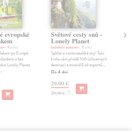
é evropské
Světové cesty snů -
Po
lakem
Lonely Planet
Lo
orov
| Kniha
kolektív autorov
| Kniha
kol
vlakem po Evropě
Splňte si cestovatelské sny! Tato
Řeck
způsobem a bez
kniha vám přináší 100 úchvatných
laho
dce Lonely Planet
destinací a itinerářů od expertů....
ant
..
pláží
Do 4 dní
Do 
29,00 €
24
29,90 €
?
24,