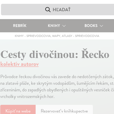
REBRÍK
KNIHY
BOOKS
KNIHY
-
SPRIEVODCOVIA, MAPY, ATLASY
-
SPRIEVODCOVIA
Cesty divočinou: Řecko
kolektív autorov
Průvodce řeckou divočinou vás zavede do nedotčených zátok,
na zlatavé pláže, ke skrytým vodopádům, šumějícím řekám, s
zříceninám, do zapadlých obydlených i opuštěných vesniček č
vrcholky vnitrozemských hor.
Kúpiť
na webe
Rezervovať v kníhkupectve