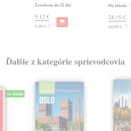
Zasielame do 12 dní
Na sklade
9,12 €
24,15 €
9,40 €
?
24,90 €
?
Ďalšie z kategórie sprievodcovia
na sklade