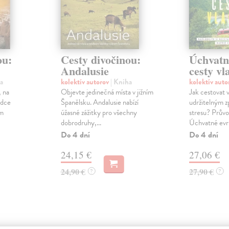
ou:
Cesty divočinou:
Úchvatn
Andalusie
cesty v
a
kolektív autorov
| Kniha
kolektív aut
, na
Objevte jedinečná místa v jižním
Jak cestovat 
odce
Španělsku. Andalusie nabízí
udržitelným 
ám
úžasné zážitky pro všechny
stresu? Průvo
dobrodruhy,...
Úchvatné evr.
Do 4 dní
Do 4 dní
24,15 €
27,06 €
24,90 €
27,90 €
?
?