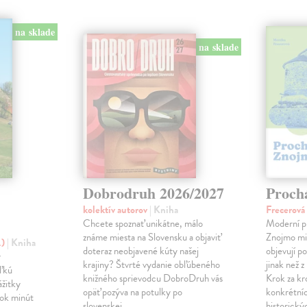
na sklade
na sklade
Dobrodruh 2026/2027
Proch
kolektív autorov
| Kniha
Frecerov
Chcete spoznať unikátne, málo
Moderní p
známe miesta na Slovensku a objaviť
Znojmo milu
.)
| Kniha
doteraz neobjavené kúty našej
objevují p
y
krajiny? Štvrté vydanie obľúbeného
jinak než 
eľkú
knižného sprievodcu DobroDruh vás
Krok za k
ážitky
opäť pozýva na potulky po
konkrétníc
tok minút
slovenskej…
historick