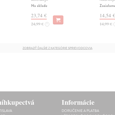
Na sklade
Zasielam
23,74 €
14,54 
24,99 €
14,99 €
?
ZOBRAZIŤ ĎALŠIE Z KATEGÓRIE SPRIEVODCOVIA
íhkupectvá
Informácie
TISLAVA
DORUČENIE A PLATBA