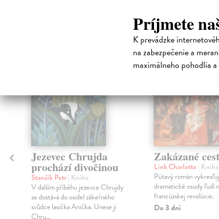
Čit
Príjmete na
K prevádzke internetové
klade
na zabezpečenie a merani
maximálneho pohodlia a 
Jezevec Chrujda
Zakázané ces
prochází divočinou
Link Charlotte
| Kniha
Pútavý román vykresľuj
Stančík Petr
| Kniha
dramatické osudy ľudí n
V dalším příběhu jezevce Chrujdy
francúzskej revolúcie.
se dostává do osidel zákeřného
svůdce lasička Anička. Unese ji
Do 3 dní
Chru...