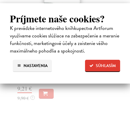
Príjmete naše cookies?
K prevádzke internetového kníhkupectva Artforum
využívame cookies slúžiace na zabezpečenie a meranie
funkčnosti, marketingové účely a zaistenie vášho
maximálneho pohodlia a spokojnosti.
Nová šľachta
Pr
Beblavý Miroslav
| Kniha
Bra
Kniha Nová šľachta – Papalášstvo od Mečiara po
Aut
NASTAVENIA
SÚHLASÍM
Matoviča je odľahčeným pohľadom do smutného
Kol
zákulisia...
Na
Do 4 dní
12
4,75 €
13
4,90 €
?