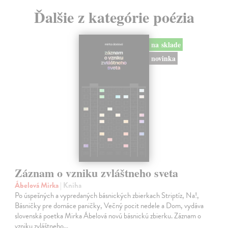
Ďalšie z kategórie poézia
na sklade
novinka
Záznam o vzniku zvláštneho sveta
Ábelová Mirka
| Kniha
Po úspešných a vypredaných básnických zbierkach Striptíz, Na!,
Básničky pre domáce paničky, Večný pocit nedele a Dom, vydáva
slovenská poetka Mirka Ábelová novú básnickú zbierku. Záznam o
vzniku zvláštneho…