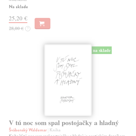
Na sklade
25,20 €
28,00 €
?
na sklade
V tú noc som spal postojačky a hladný
Švábenský Waldemar
| Kniha