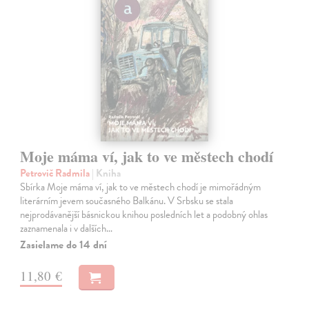
Moje máma ví, jak to ve městech chodí
Petrovič Radmila
| Kniha
Sbírka Moje máma ví, jak to ve městech chodí je mimořádným
literárním jevem současného Balkánu. V Srbsku se stala
nejprodávanější básnickou knihou posledních let a podobný ohlas
zaznamenala i v dalších…
Zasielame do 14 dní
11,80 €