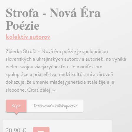
Strofa - Nová Éra
Poézie
kolektív autorov
Zbierka Strofa - Nová éra poézie je spoluprácou
slovenských a ukrajinských autorov a autoriek, no vyniká
nielen svojou viacjazyčnosťou. Je manifestom
spolupráce a priateľstva medzi kultúrami a zároveň
dokazuje, že umenie mladej generácie stále žije a je
slobodné.
Čítať ďalej
↓
Kúpiť
Rezervovať v kníhkupectve
20,90 €