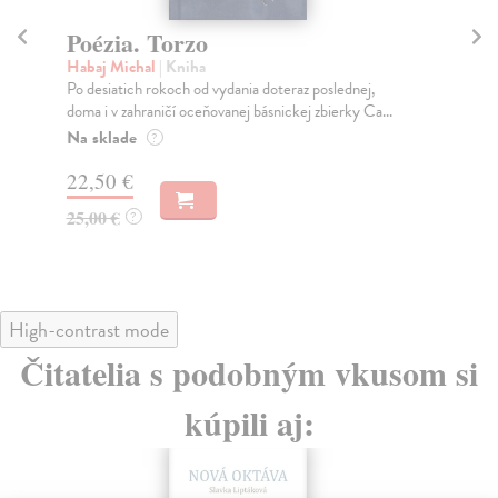
Poézia srdca
P
Haľamová Maša
| Kniha
To
Na ploche neveľkých troch zbierok (Dar, 1928,
Poé
Červený mak, 1932, Smrť tvoju žijem, 1966) i v
rož
ďalších...
plo
Na sklade
Na
?
33,85 €
21
34,90 €
?
High-contrast mode
Čitatelia s podobným vkusom si
kúpili aj: