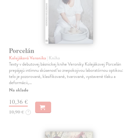
Porcelán
Kolejáková Veronika
| Kniha
Texty v debutovej básnickej knihe Veroniky Kolejákovej Porcelán
prepájajú intímnu skúsenosť so znepokojivou laboratórnou optikou:
telo je pozorované, klasifikované, tvarované, vystavené tlaku a
deformácii,…
Na sklade
10,36 €
10,90 €
?