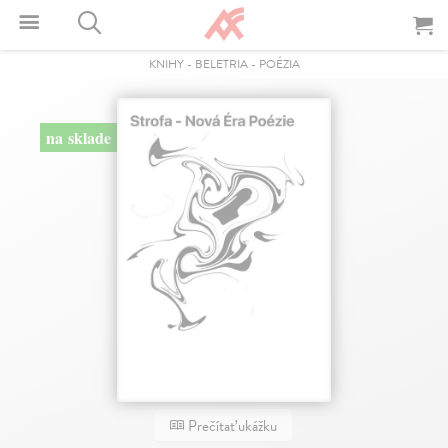
KNIHY
-
BELETRIA
-
POÉZIA
na sklade
Prečítať ukážku