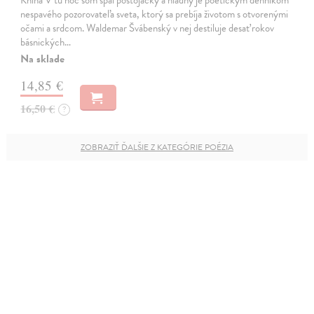
Kniha V tú noc som spal postojačky a hladný je poetickým denníkom
nespavého pozorovateľa sveta, ktorý sa prebíja životom s otvorenými
očami a srdcom. Waldemar Švábenský v nej destiluje desať rokov
básnických…
Na sklade
14,85 €
16,50 €
?
ZOBRAZIŤ ĎALŠIE Z KATEGÓRIE POÉZIA