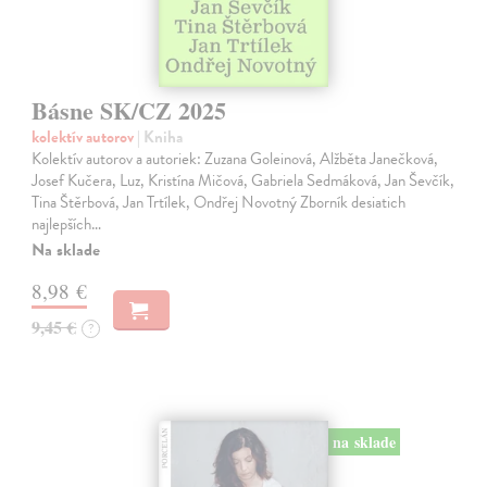
Básne SK/CZ 2025
kolektív autorov
| Kniha
Kolektív autorov a autoriek: Zuzana Goleinová, Alžběta Janečková,
Josef Kučera, Luz, Kristína Mičová, Gabriela Sedmáková, Jan Ševčík,
Tina Štěrbová, Jan Trtílek, Ondřej Novotný Zborník desiatich
najlepších…
Na sklade
8,98 €
9,45 €
?
na sklade