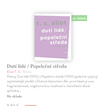
na sklade
Dutí lidé / Popeleční středa
Eliot T. S.
| Kniha
Poémy Dutí lidé (1925) a Popeleční středa (1930) společně vytyčují
nejzřetelnější předěl v Eliotově básnickém díle: první báseň je svou
fragmentárností, tragikomickou rituálností a různohlasím těsně
spřízněna…
Na sklade
8,84 €