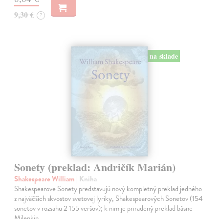
9,30 €
?
na sklade
Sonety (preklad: Andričík Marián)
Shakespeare William
| Kniha
Shakespearove Sonety predstavujú nový kompletný preklad jedného
z najväčších skvostov svetovej lyriky, Shakespearových Sonetov (154
sonetov v rozsahu 2 155 veršov); k nim je priradený preklad básne
Milenkin…