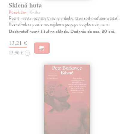
Sklená huta
Púček Ján
| Kniha
Rôzne miesta rozprávajú rôzne príbehy, stačí rozhrnúť zem a čítať.
Kdekoľvek sa pozrieme, nájdeme jazvy po dotyku s dejinami.
Dodávateľ nemá titul na sklade. Dodanie do cca. 30 dní.
13,21 €
13,90 €
?