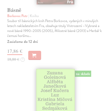
Básně
Borkovec Petr
| Kniha
Soubor tří básnických knih Petra Borkovce, vydaných v minulých
letech nakladatelstvím Fra, obsahuje tituly Vnitrozemí –Vybrané a
nové básně 1990–2005 (2005), Milostné básně (2013) a Herbář k
čemusi horšímu…
Zasielame do 12 dní
17,86 €
18,80 €
?
na sklade