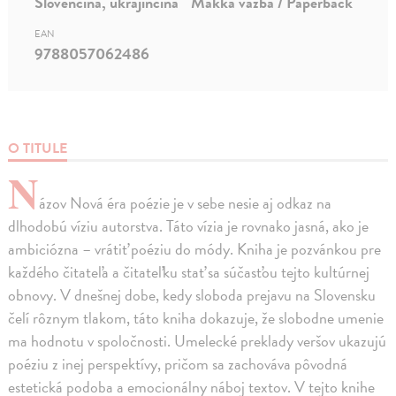
Slovenčina, ukrajinčina
Mäkká väzba / Paperback
EAN
9788057062486
O TITULE
N
ázov Nová éra poézie je v sebe nesie aj odkaz na
dlhodobú víziu autorstva. Táto vízia je rovnako jasná, ako je
ambiciózna – vrátiť poéziu do módy. Kniha je pozvánkou pre
každého čitateľa a čitateľku stať sa súčasťou tejto kultúrnej
obnovy. V dnešnej dobe, kedy sloboda prejavu na Slovensku
čelí rôznym tlakom, táto kniha dokazuje, že slobodne umenie
ma hodnotu v spoločnosti. Umelecké preklady veršov ukazujú
poéziu z inej perspektívy, pričom sa zachováva pôvodná
estetická podoba a emocionálny náboj textov. V tejto knihe