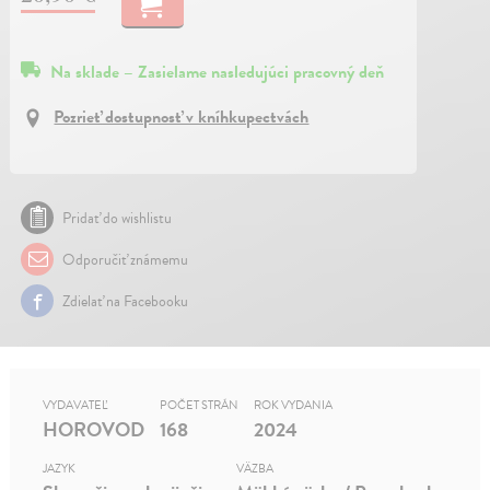
Na sklade – Zasielame nasledujúci pracovný deň
Pozrieť dostupnosť v kníhkupectvách
Pridať do wishlistu
Odporučiť známemu
Zdielať na Facebooku
VYDAVATEĽ
POČET STRÁN
ROK VYDANIA
HOROVOD
168
2024
JAZYK
VÄZBA