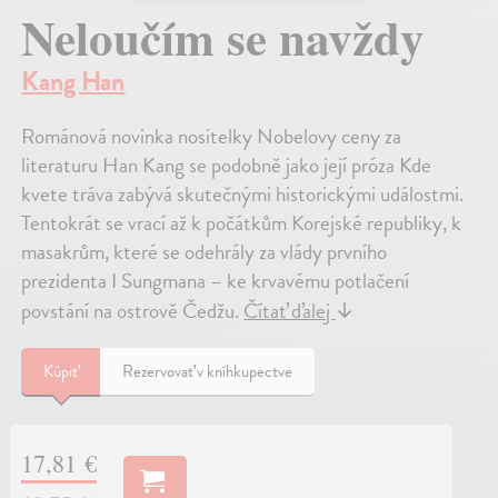
Neloučím se navždy
Kang Han
Románová novinka nositelky Nobelovy ceny za
literaturu Han Kang se podobně jako její próza Kde
kvete tráva zabývá skutečnými historickými událostmi.
Tentokrát se vrací až k počátkům Korejské republiky, k
masakrům, které se odehrály za vlády prvního
prezidenta I Sungmana – ke krvavému potlačení
povstání na ostrově Čedžu.
Čítať ďalej
↓
Kúpiť
Rezervovať v kníhkupectve
17,81 €