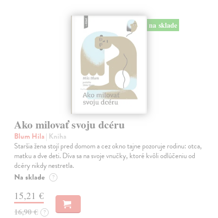
na sklade
Ako milovať svoju dcéru
Blum Hila
| Kniha
Staršia žena stojí pred domom a cez okno tajne pozoruje rodinu: otca,
matku a dve deti. Díva sa na svoje vnučky, ktoré kvôli odlúčeniu od
dcéry nikdy nestretla.
Na sklade
?
15,21 €
16,90 €
?