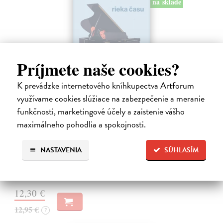
na sklade
Príjmete naše cookies?
K prevádzke internetového kníhkupectva Artforum
využívame cookies slúžiace na zabezpečenie a meranie
funkčnosti, marketingové účely a zaistenie vášho
Rieka času
maximálneho pohodlia a spokojnosti.
Mercier Pascal
| Kniha
Pascal Mercier bol vždy majstrom filozofického rozprávania. Romány
NASTAVENIA
SÚHLASÍM
Nočný vlak do Lisabonu či Váha slov podnietili milióny čitateľov k
zamysleniu sa nad veľkými témami, ako sú identita, sloboda, čas či…
Na sklade
?
12,30 €
12,95 €
?