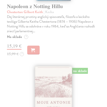
Napoleon z Notting Hillu
Chesterton Gilbert Keith
| Kniha
Dej literárnej prvotiny anglický spisovateľa, filozofa a laického
teológa Gilberta Keitha Chestertona (1874 – 1936) Napoleon z
Notting Hillu sa odohráva v roku 1984, keď sa Angličania rozhodli
zriecť parlamentnej…
Na sklade
?
15,19 €
15,99 €
?
na sklade