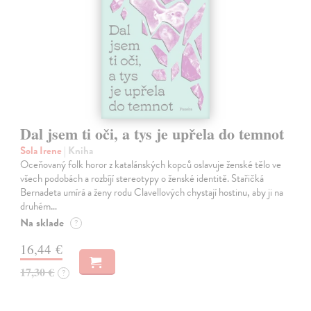
Dal jsem ti oči, a tys je upřela do temnot
Sola Irene
| Kniha
Oceňovaný folk horor z katalánských kopců oslavuje ženské tělo ve
všech podobách a rozbíjí stereotypy o ženské identitě. Stařičká
Bernadeta umírá a ženy rodu Clavellových chystají hostinu, aby ji na
druhém…
Na sklade
?
16,44 €
17,30 €
?