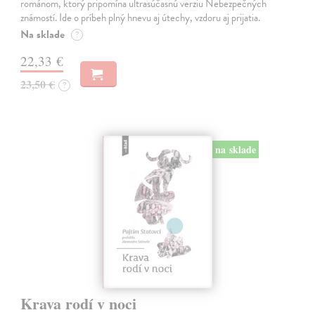
románom, ktorý pripomína ultrasúčasnú verziu Nebezpečných
známostí. Ide o príbeh plný hnevu aj útechy, vzdoru aj prijatia.
Na sklade
?
22,33 €
23,50 €
?
na sklade
Krava rodí v noci