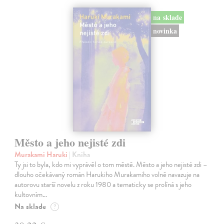
na sklade
novinka
Město a jeho nejisté zdi
Murakami Haruki
| Kniha
Ty jsi to byla, kdo mi vyprávěl o tom městě. Město a jeho nejisté zdi –
dlouho očekávaný román Harukiho Murakamiho volně navazuje na
autorovu starší novelu z roku 1980 a tematicky se prolíná s jeho
kultovním…
Na sklade
?