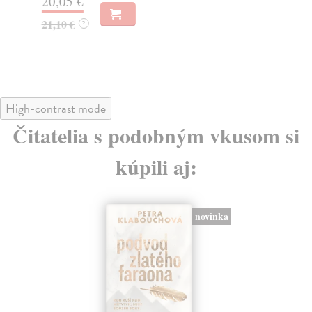
20,05 €
17
21,10 €
18
?
High-contrast mode
Čitatelia s podobným vkusom si
kúpili aj:
novinka