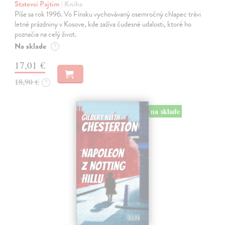
Statovci Pajtim
| Kniha
Píše sa rok 1996. Vo Fínsku vychovávaný osemročný chlapec trávi
letné prázdniny v Kosove, kde zažíva čudesné udalosti, ktoré ho
poznačia na celý život.
Na sklade
?
17,01 €
18,90 €
?
na sklade