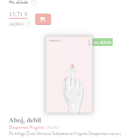
Na sklade
?
13,71 €
14,90 €
?
na sklade
Ahoj, debil
Despentes Virginie
| Kniha
Po trilógii Život Vernona Subutexa sa Virginie Despentes vracia s