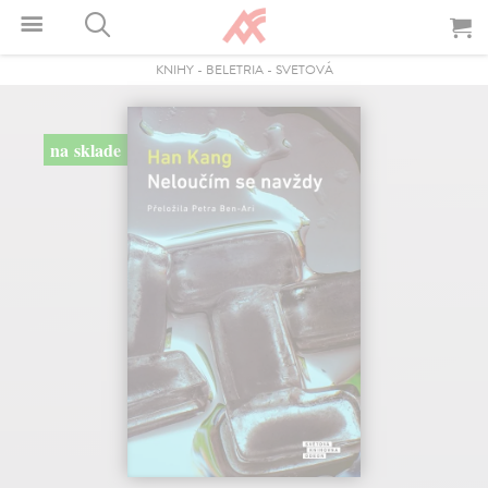
KNIHY
-
BELETRIA
-
SVETOVÁ
na sklade