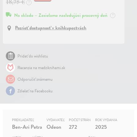
18,75 €
?
Na sklade – Zasielame nasledujúci pracovný deň
?
Pozrieť dostupnosť v kníhkupectvách
Pridať do wishlistu
Recenzia na medziknihami.sk
Odporučiť známemu
Zdielať na Facebooku
PREKLADATEĽ
VYDAVATEĽ
POČET STRÁN
ROK VYDANIA
Ben-Ari Petra
Odeon
272
2025