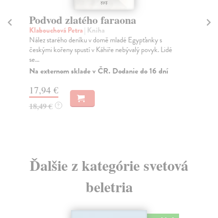
Podvod zlatého faraona
D
Klabouchová Petra
| Kniha
Ros
Nález starého deníku v domě mladé Egypťanky s
Zbi
českými kořeny spustí v Káhiře nebývalý povyk. Lidé
Za
se...
9,
Na externom sklade v ČR. Dodanie do 16 dní
9,
17,94 €
18,49 €
?
Ďalšie z kategórie svetová
beletria