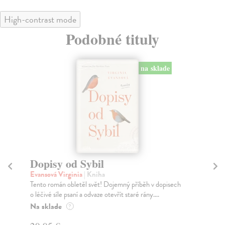
High-contrast mode
Podobné tituly
na sklade
Dopisy od Sybil
R
Evansová Virginia
| Kniha
Gu
Tento román obletěl svět! Dojemný příběh v dopisech
Prů
o léčivé síle psaní a odvaze otevřít staré rány....
zam
Na sklade
Za
?