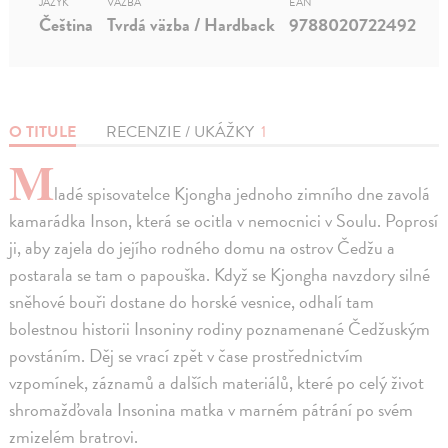
JAZYK
VÄZBA
EAN
Čeština
Tvrdá väzba / Hardback
9788020722492
O TITULE
RECENZIE / UKÁŽKY
1
M
ladé spisovatelce Kjongha jednoho zimního dne zavolá
kamarádka Inson, která se ocitla v nemocnici v Soulu. Poprosí
ji, aby zajela do jejího rodného domu na ostrov Čedžu a
postarala se tam o papouška. Když se Kjongha navzdory silné
sněhové bouři dostane do horské vesnice, odhalí tam
bolestnou historii Insoniny rodiny poznamenané Čedžuským
povstáním. Děj se vrací zpět v čase prostřednictvím
vzpomínek, záznamů a dalších materiálů, které po celý život
shromažďovala Insonina matka v marném pátrání po svém
zmizelém bratrovi.