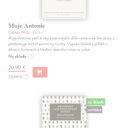
Moje Antonie
Cather Willa
| Kniha
Moje Antonie patří k nejvýznamnějším dílům americké literatury a
představuje vrchol autorčiny tvorby. Vypráví hluboký příběh o
dětství, kořenech a hledání vlastního místa ve světě.
Na sklade
?
20,90 €
22,00 €
?
na sklade
novinka