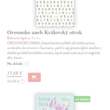
Oroonoko aneb Královský otrok
Behnová Aphra
| Kniha
OROONOKO (1688), bizarní barokní příběh afrického prince
uvrženého do otroctví v Surinamu, patří k nejvýznamnějším textům z
období počátků britského románu, bývá označován za první anglické
dílo, které…
Na sklade
?
15,68 €
16,50 €
?
na sklade