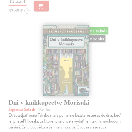
30,22 €
32,85 €
?
na sklade
novinka
Dni v kníhkupectve Morisaki
Jagisawa Satoshi
| Kniha
Dvadsaťpäťročná Takako si žila pomerne bezstarostne až do dňa, keď
jej priateľ Hideaki, za ktorého sa chcela vydať, len tak mimochodom
oznámi, že ju podvádza a žení sa s inou. Jej život sa zrazu rúca.