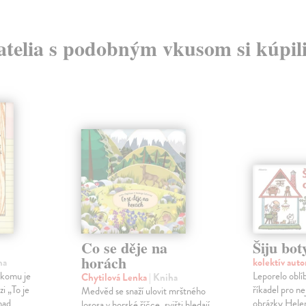
atelia s podobným vkusom si kúpili
Co se děje na
Šiju bot
horách
ha
kolektív aut
ikomu je
Leporelo oblí
Chytilová Lenka
| Kniha
i „To je
říkadel pro n
Medvěd se snaží ulovit mrštného
nad
obrázky Helen
lososa v horské říčce, svišti hledají