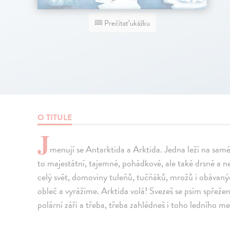
Prečítať ukážku
O TITULE
J
menují se Antarktida a Arktida. Jedna leží na sam
to majestátní, tajemné, pohádkové, ale také drsné a 
celý svět, domoviny tuleňů, tučňáků, mrožů i obávan
obleč a vyrážíme. Arktida volá! Svezeš se psím spřežen
polární záři a třeba, třeba zahlédneš i toho ledního m