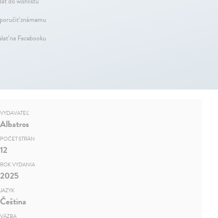
dať do wishlistu
oručiť známemu
elať na Facebooku
VYDAVATEĽ
Albatros
POČET STRÁN
12
ROK VYDANIA
2025
JAZYK
Čeština
VÄZBA