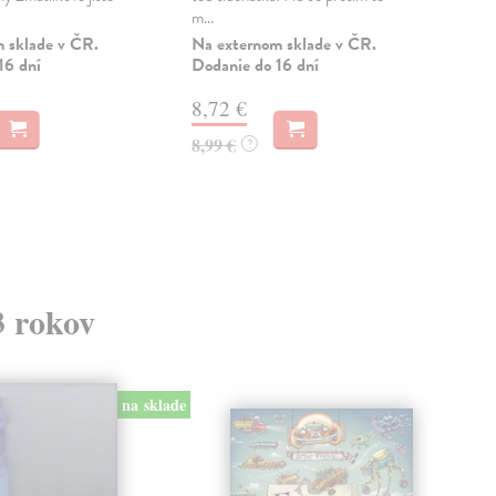
m...
13
 sklade v ČR.
Na externom sklade v ČR.
16 dní
Dodanie do 16 dní
13,
8,72 €
8,99 €
?
3 rokov
na sklade