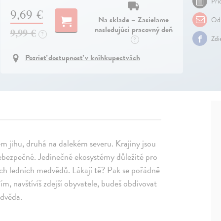
Pri
9,69 €
Na sklade – Zasielame
Odp
nasledujúci pracovný deň
9,99 €
?
Zdi
?
Pozrieť dostupnosť v kníhkupectvách
ém jihu, druhá na dalekém severu. Krajiny jsou
nebezpečné. Jedinečné ekosystémy důležité pro
ých ledních medvědů. Lákají tě? Pak se pořádně
ím, navštívíš zdejší obyvatele, budeš obdivovat
edvěda.