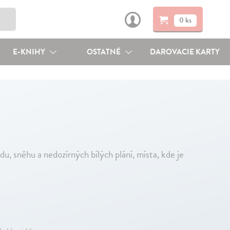
0 ks
E-KNIHY
OSTATNÉ
DAROVACIE KARTY
u, sněhu a nedozírných bílých plání, místa, kde je