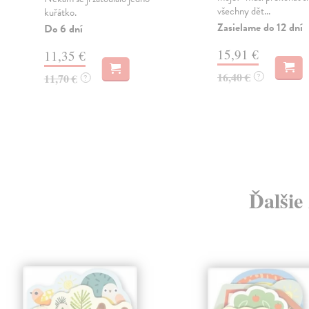
všechny dět...
kuřátko.
Zasielame do 12 dní
Do 6 dní
15,91 €
11,35 €
16,40 €
11,70 €
?
?
Ďalšie