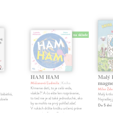
na sklade
HAM HAM
Malý k
magne
Mičianová Ľudmila
| Kniha
Kŕmenie detí, to je celá veda,
Miler Zd
všakže?! A čo ešte len rozprávanie,
 bábätká,
Malý krtko
to tiež nie je až také jednoduché, ako
obiele
Najradšej 
by sa mohlo na prvý pohľad zdať.
Do 5 dní
V rukách držíte knižku určenú práve