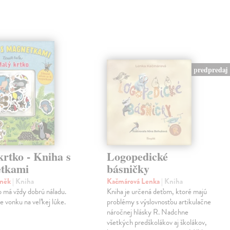
predpredaj
rtko - Kniha s
Logopedické
tkami
básničky
eněk
| Kniha
Kačmárová Lenka
| Kniha
 má vždy dobrú náladu.
Kniha je určená deťom, ktoré majú
je vonku na veľkej lúke.
problémy s výslovnosťou artikulačne
náročnej hlásky R. Nadchne
všetkých predškolákov aj školákov,