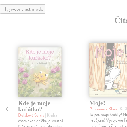
High-contrast mode
Čit
klade
Kde je moje
Moje!
kuřátko?
Perssonová Klara
| Kni
To jsou moje hračky! N
Doláková Sylvia
| Kniha
nepůjčím! Vývojovou fáz
a
Maminka slepička je smutná.
moje!“ musí překonat s
Někam se jí zatoulalo jedno