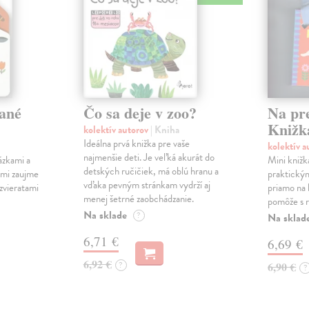
ané
Čo sa deje v zoo?
Na pr
Knižk
kolektív autorov
| Kniha
Ideálna prvá knižka pre vaše
kolektív 
najmenšie deti. Je veľká akurát do
ázkami a
Mini knižk
detských ručičiek, má oblú hranu a
ami zaujme
praktický
vďaka pevným stránkam vydrží aj
 zvieratami
priamo na 
menej šetrné zaobchádzanie.
pomôže s r
Na sklade
?
Na sklad
6,71 €
6,69 €
6,92 €
?
6,90 €
?