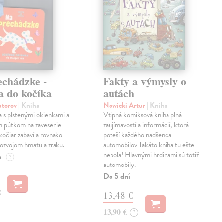
echádzke -
Fakty a výmysly o
a do kočíka
autách
autorov
| Kniha
Nowicki Artur
| Kniha
a s plstenými okienkami a
Vtipná komiksová kniha plná
m pútkom na zavesenie
zaujímavostí a informácií, ktorá
kočiar zabaví a rovnako
poteší každého nadšenca
ozvojom hmatu a zraku.
automobilov Takáto kniha tu ešte
nebola! Hlavnými hrdinami sú totiž
e
?
automobily.
Do 5 dní
13,48 €
13,90 €
?