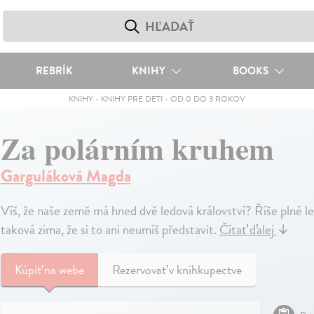
REBRÍK
KNIHY
BOOKS
KNIHY
-
KNIHY PRE DETI
-
OD 0 DO 3 ROKOV
Za polárním kruhem
Garguláková Magda
Víš, že naše země má hned dvě ledová království? Říše plné led
taková zima, že si to ani neumíš představit.
Čítať ďalej
↓
Kúpiť
na webe
Rezervovať v kníhkupectve