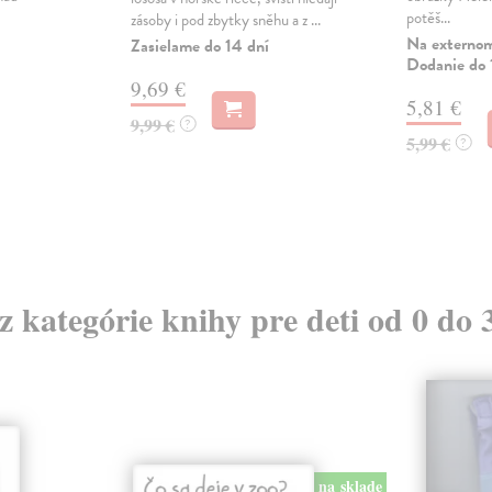
potěš...
zásoby i pod zbytky sněhu a z ...
Na externom
Zasielame do 14 dní
Dodanie do 
9,69 €
5,81 €
9,99 €
?
5,99 €
?
 z kategórie knihy pre deti od 0 do 
na sklade