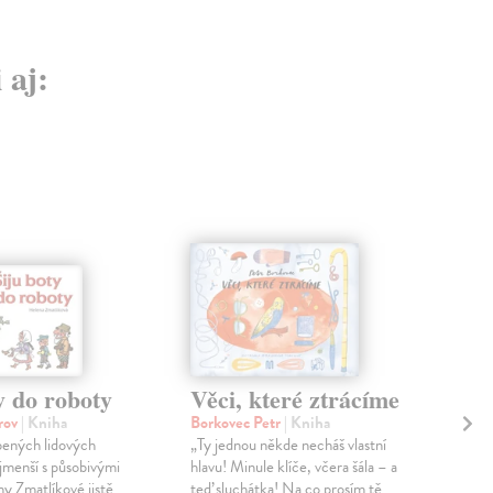
 aj:
y do roboty
Věci, které ztrácíme
Ta
orov
| Kniha
Borkovec Petr
| Kniha
Kel
bených lidových
„Ty jednou někde necháš vlastní
Děd
ejmenší s působivými
hlavu! Minule klíče, včera šála – a
Na 
y Zmatlíkové jistě
teď sluchátka! Na co prosím tě
Dod