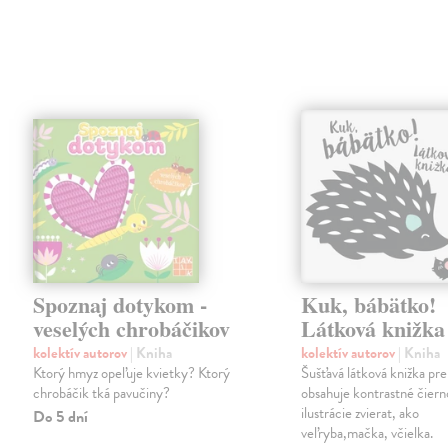
Spoznaj dotykom -
Kuk, bábätko!
veselých chrobáčikov
Látková knižka
kolektív autorov
| Kniha
kolektív autorov
| Kniha
Ktorý hmyz opeľuje kvietky? Ktorý
Šušťavá látková knižka pre
chrobáčik tká pavučiny?
obsahuje kontrastné čiern
ilustrácie zvierat, ako
Do 5 dní
veľryba,mačka, včielka.