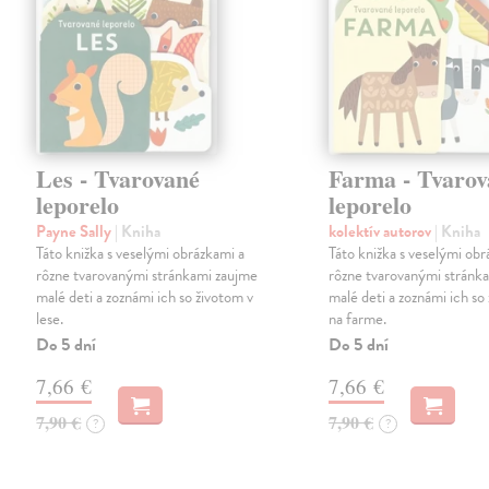
Les - Tvarované
Farma - Tvarov
leporelo
leporelo
Payne Sally
| Kniha
kolektív autorov
| Kniha
Táto knižka s veselými obrázkami a
Táto knižka s veselými obr
rôzne tvarovanými stránkami zaujme
rôzne tvarovanými stránk
malé deti a zoznámi ich so životom v
malé deti a zoznámi ich so
lese.
na farme.
Do 5 dní
Do 5 dní
7,66 €
7,66 €
7,90 €
7,90 €
?
?