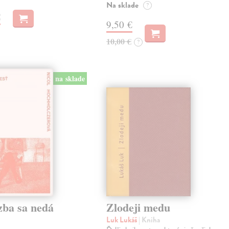
Na sklade
?
€
9,50 €
10,00 €
?
na sklade
zba sa nedá
Zlodeji medu
Luk Lukáš
| Kniha