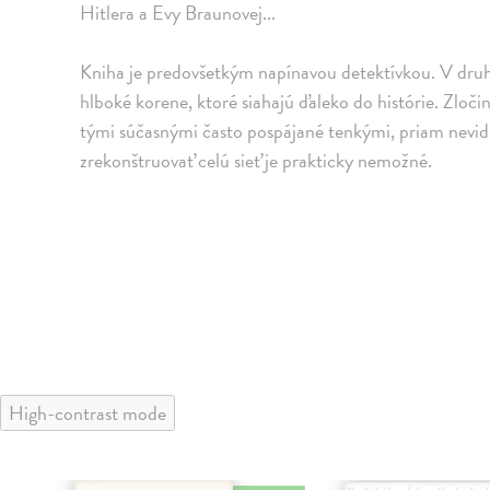
Hitlera a Evy Braunovej...
Kniha je predovšetkým napínavou detektívkou. V druh
hlboké korene, ktoré siahajú ďaleko do histórie. Zločiny
tými súčasnými často pospájané tenkými, priam nevid
zrekonštruovať celú sieť je prakticky nemožné.
High-contrast mode