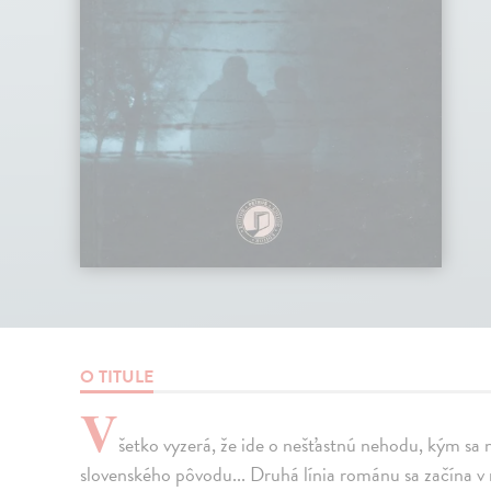
O TITULE
V
šetko vyzerá, že ide o nešťastnú nehodu, kým sa n
slovenského pôvodu... Druhá línia románu sa začína 