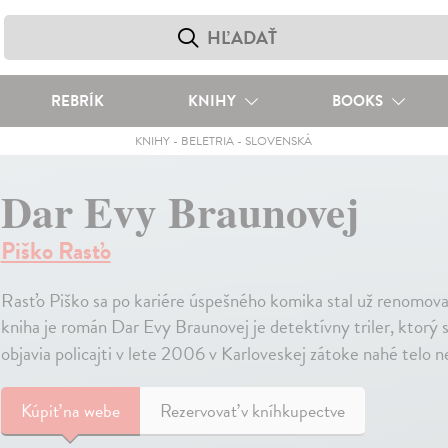
REBRÍK
KNIHY
BOOKS
KNIHY
-
BELETRIA
-
SLOVENSKÁ
Dar Evy Braunovej
Piško Rasťo
Rasťo Piško sa po kariére úspešného komika stal už renomov
kniha je román Dar Evy Braunovej je detektívny triler, ktorý s
objavia policajti v lete 2006 v Karloveskej zátoke nahé tel
Kúpiť
na webe
Rezervovať v kníhkupectve