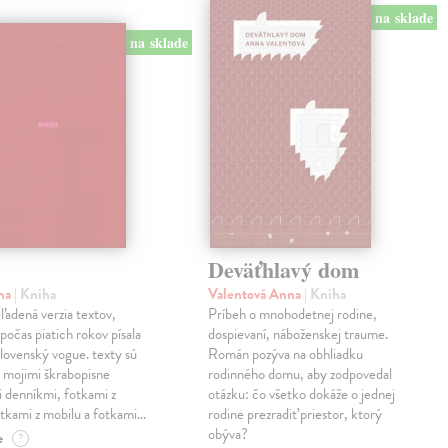
na sklade
na sklade
Deväťhlavý dom
ma
| Kniha
Valentová Anna
| Kniha
eľadená verzia textov,
Príbeh o mnohodetnej rodine,
počas piatich rokov písala
dospievaní, náboženskej traume.
lovenský vogue. texty sú
Román pozýva na obhliadku
 mojimi škrabopisne
rodinného domu, aby zodpovedal
 denníkmi, fotkami z
otázku: čo všetko dokáže o jednej
otkami z mobilu a fotkami…
rodine prezradiť priestor, ktorý
obýva?
e
?