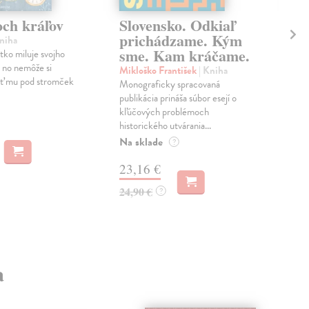
och kráľov
Slovensko. Odkiaľ
Ha
prichádzame. Kým
vy
Kniha
sme. Kam kráčame.
tko miluje svojho
Mor
 no nemôže si
Ak e
Mikloško František
| Kniha
ať mu pod stromček
ozaj
Monograficky spracovaná
je t
publikácia prináša súbor esejí o
kľúčových problémoch
Do 
historického utvárania...
16
Na sklade
?
16,
23,16 €
24,90 €
?
a