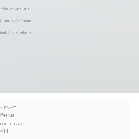
ridať do wishlistu
dporučiť známemu
dielať na Facebooku
VYDAVATEĽ
Petrus
POČET STRÁN
414