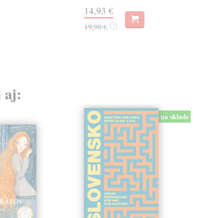
18,
14,93 €
19,90 €
?
 aj:
na sklade