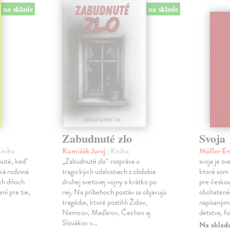
na sklade
na sklade
Zabudnuté zlo
Svoja
Kniha
Kumičák Juraj
| Kniha
Müller E
obuté, keď
„Zabudnuté zlo“ rozpráva o
svoja je zv
ká rodinná
tragických udalostiach z obdobia
ktoré som 
ch dňoch
druhej svetovej vojny a krátko po
pre českos
ní pre tie,
nej. Na príbehoch postáv sa objavujú
obohatené
tragédie, ktoré postihli Židov,
napísanými
Nemcov, Maďarov, Čechov aj
detstva, f
Slovákov v…
Na sklad