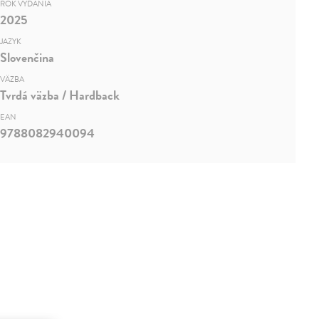
ROK VYDANIA
2025
JAZYK
Slovenčina
VÄZBA
Tvrdá väzba / Hardback
EAN
9788082940094