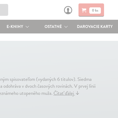
0 ks
E-KNIHY
OSTATNÉ
DAROVACIE KARTY
aným spisovateľom (vydaných 6 titulov). Siedma
a odohráva v dvoch časových rovinách. V prvej línii
o neznámeho utopeného muža.
Čítať ďalej
↓