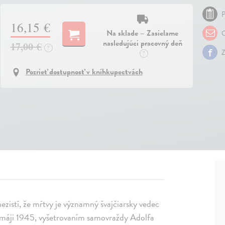
P
16,15 €
Na sklade – Zasielame
O
nasledujúci pracovný deň
17,00 €
?
Z
?
Pozrieť dostupnosť v kníhkupectvách
ezistí, že mŕtvy je významný švajčiarsky vedec
v máji 1945, vyšetrovaním samovraždy Adolfa