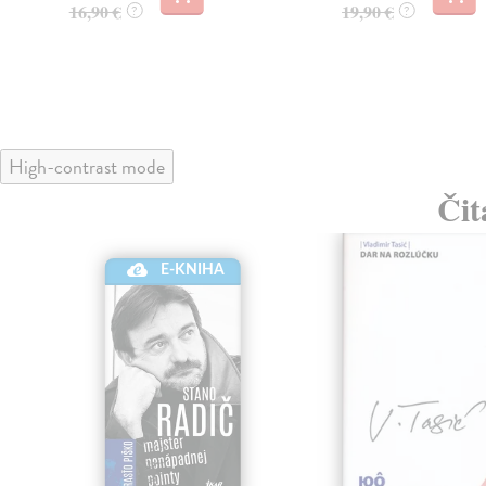
16,90 €
19,90 €
?
?
High-contrast mode
Čit
lade
E-KNIHA