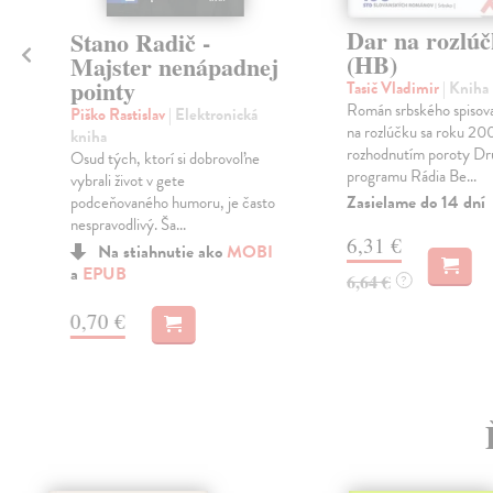
Dar na rozlú
Stano Radič -
(HB)
Majster nenápadnej
pointy
Tasič Vladimir
| Kniha
Román srbského spisov
Piško Rastislav
| Elektronická
na rozlúčku sa roku 20
kniha
rozhodnutím poroty D
Osud tých, ktorí si dobrovoľne
programu Rádia Be...
vybrali život v gete
Zasielame do 14 dní
podceňovaného humoru, je často
nespravodlivý. Ša...
6,31 €
Na stiahnutie ako
MOBI
a
EPUB
6,64 €
?
0,70 €