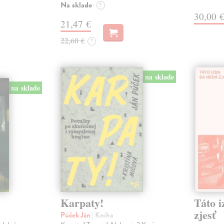
Na sklade
?
30,00 
21,47 €
22,60 €
?
na sklade
na sklade
Karpaty!
Táto i
zjesť
Púček Ján
| Kniha