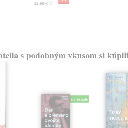
22,60 €
?
atelia s podobným vkusom si kúpili
na sklade