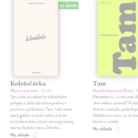
na sklade
Kolotočárka
Tam
Wernerová Jana
| Kniha
Hochholczerová Nicol
| 
Tam, kde sa radosť zo slobodného
Pamätáte si, čo ste mali 
pohybu a dobrodružstva prelína s
vám niekto umieral? Kreh
pocitom vyčlenenia. Tam, kde rastie
dráma o pamäti, posledný
starý gaštan a okolo neho sa krúti
blízkeho a o tom, čo sa zme
život dievčatka, ktoré od svojej starej
ktoré tu zostali.
mamy dostalo meno Zelinka.…
Na sklade
?
Na sklade
?