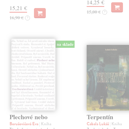
14,25 €
15,21 €
15,00 €
?
16,90 €
?
na sklade
Plechové nebo
Terpentín
Borušovičová Eva
| Kniha
Cabala Lukáš
| Kniha