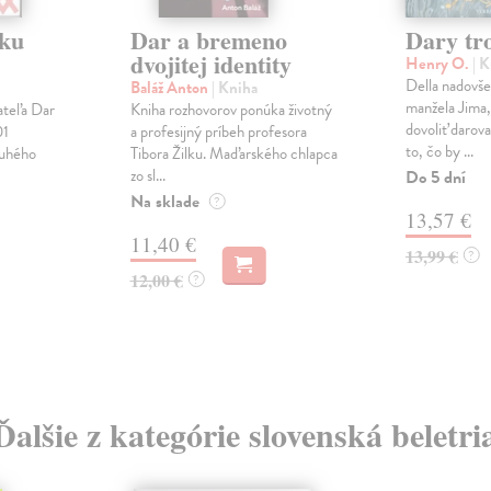
čku
Dar a bremeno
Dary tr
dvojitej identity
Henry O.
| 
Della nadovše
Baláž Anton
| Kniha
manžela Jima,
ateľa Dar
Kniha rozhovorov ponúka životný
dovoliť darov
01
a profesijný príbeh profesora
to, čo by ...
ruhého
Tibora Žilku. Maďarského chlapca
zo sl...
Do 5 dní
Na sklade
?
13,57 €
11,40 €
13,99 €
?
12,00 €
?
Ďalšie z kategórie slovenská beletri