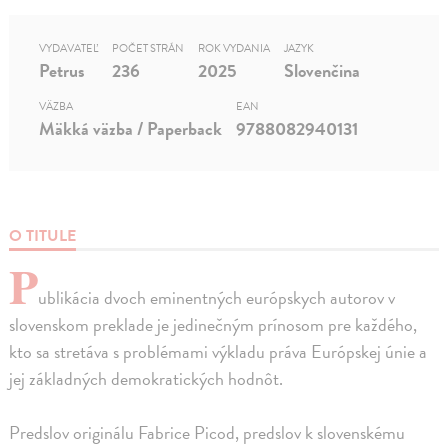
VYDAVATEĽ
POČET STRÁN
ROK VYDANIA
JAZYK
Petrus
236
2025
Slovenčina
VÄZBA
EAN
Mäkká väzba / Paperback
9788082940131
O TITULE
P
ublikácia dvoch eminentných európskych autorov v
slovenskom preklade je jedinečným prínosom pre každého,
kto sa stretáva s problémami výkladu práva Európskej únie a
jej základných demokratických hodnôt.
Predslov originálu Fabrice Picod, predslov k slovenskému