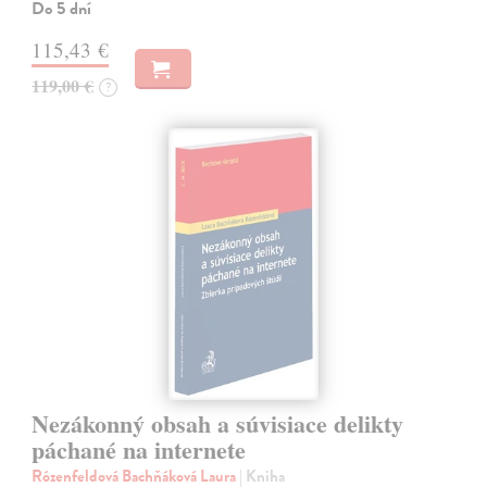
Do 5 dní
115,43 €
119,00 €
?
Nezákonný obsah a súvisiace delikty
páchané na internete
Rózenfeldová Bachňáková Laura
| Kniha