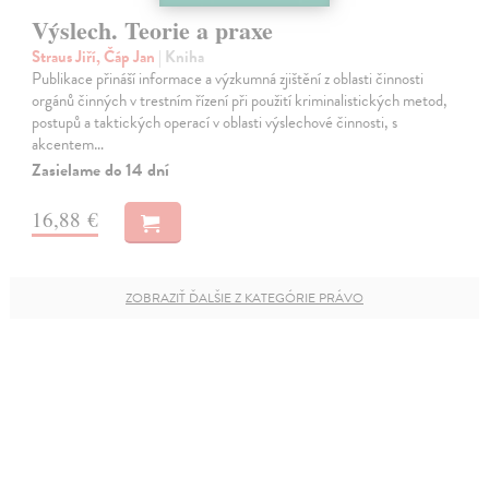
Výslech. Teorie a praxe
Straus Jiří, Čáp Jan
| Kniha
Publikace přináší informace a výzkumná zjištění z oblasti činnosti
orgánů činných v trestním řízení při použití kriminalistických metod,
postupů a taktických operací v oblasti výslechové činnosti, s
akcentem…
Zasielame do 14 dní
16,88 €
ZOBRAZIŤ ĎALŠIE Z KATEGÓRIE PRÁVO