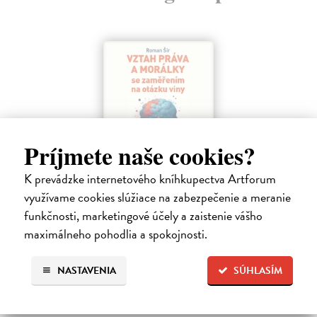
Príjmete naše cookies?
K prevádzke internetového kníhkupectva Artforum
využívame cookies slúžiace na zabezpečenie a meranie
Vztah práva a morálky se zaměřením na
funkčnosti, marketingové účely a zaistenie vášho
otázku viny
maximálneho pohodlia a spokojnosti.
Šír Roman
| Kniha
Tato kniha se snaží zmapovat možnosti vzájemného provázání práva a
morálky. Morálka není pojímána v rovině subjektivních pocitů, nýbrž
NASTAVENIA
SÚHLASÍM
vychází ze současných dominantních směrů normativní etiky.
Zasielame do 14 dní