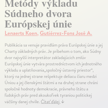
Metódy výkladu
Súdneho dvora
Európskej únie
Lenaerts Koen
,
Gutiérrez-Fons José A.
Publikácia sa venuje pravidlám práva Európskej únie a jej
Charty základných práv. Je príbehom o tom, ako Súdny
dvor najvyšší interpretátor zakladajúcich zmlúv
Európskej únie vytvára prostredníctvom ich jednotného
výkladu a uplatňovania„spoločný ústavný priestor“,
ktorý na jednej strane rešpektuje deliacu čiaru medzi
Úniou a jej členskými štátmi a na druhej strane chráni
spoločné hodnoty demokracie, právneho štátu a
ľudských práv pred akoukoľvek tyraniou politickej
väčšiny danej chvíle.
Čítať ďalej
↓