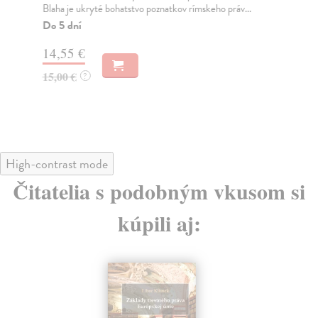
Blaha je ukryté bohatstvo poznatkov rímskeho práv...
ner
odb
Do 5 dní
Za
14,55 €
19
15,00 €
?
20
High-contrast mode
Čitatelia s podobným vkusom si
kúpili aj: