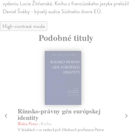
vydaniu Lucia Žitňanská. Knihu z francúzskeho jazyka preložil
Daniel Šváby - bývalý sudca Súdneho dvora EÚ.
High-contrast mode
Podobné tituly
Rímsko-právny gén európskej
J
identity
r
Blaho Peter
| Kniha
Zu
V štúdiách i vo vedeckých článkoch profesora Petra
Súd