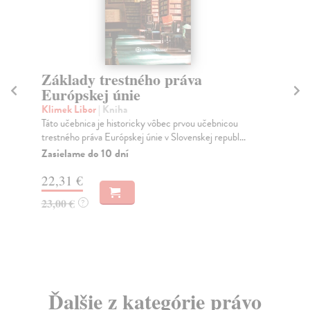
Základy trestného práva
V
Európskej únie
sa
Klimek Libor
| Kniha
Kl
Táto učebnica je historicky vôbec prvou učebnicou
Vzá
trestného práva Európskej únie v Slovenskej republ...
vec
Zasielame do 10 dní
Za
22,31 €
17
23,00 €
18
?
Ďalšie z kategórie právo