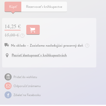
Kúpiť
Rezervovať v kníhkupectve
14,25 €
15,00 €
?
Na sklade – Zasielame nasledujúci pracovný deň
?
Pozrieť dostupnosť v kníhkupectvách
Pridať do wishlistu
Odporučiť známemu
Zdielať na Facebooku