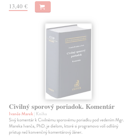
13,40 €
Civilný sporový poriadok. Komentár
Ivančo Marek
| Kniha
Sivý komentár k Civilnému sporovému poriadku pod vedením Mgr.
Mareka Ivanča, PhD. je dielom, ktoré si programovo volí odlišný
prístup než konvenčný komentárový žáner.