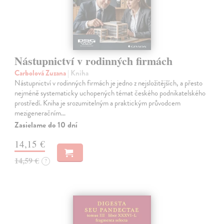
Nástupnictví v rodinných firmách
Carbolová Zuzana
| Kniha
Nástupnictví v rodinných firmách je jedno z nejsložitějších, a přesto
nejméně systematicky uchopených témat českého podnikatelského
prostředí. Kniha je srozumitelným a praktickým průvodcem
mezigeneračním…
Zasielame do 10 dní
14,15 €
14,59 €
?