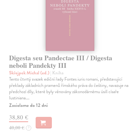
Digesta seu Pandectae III / Digesta
neboli Pandekty III
Skřejpek Michal (ed.)
| Kniha
Tento čtvrtý svazek ediční řady Fontes iuris romani, představující
překlady základních pramenů římského práva do češtiny, navazuje na
předchozí díly, které byly věnovány zákonodárnému úsilí císaře
Iustiniana.…
Zasielame do 12 dní
38,80 €
40,00 €
?