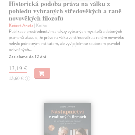
Historická podoba práva na válku z
pohledu vybraných středověkých a raně
novověkých filozofů
Kočová Aneta
| Kniha
Publikace prostřednictvím analýzy vybraných myslitelů a dobových
pramenů ukazuje, že právo na válku ve středověku a raném novověku
nebylo jednotným institutem, ale vyvíjejícím se souborem pravidel
ovlivněných…
Zasielame do 12 dní
13,19 €
13,60 €
?