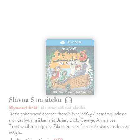
E-AUDIO
Slávna 5 na úteku
Blytonová Enid
| Elektronická audiokniha
Tretie prázdninové dobrodružstvo Slávnej päťky.Z neznámej lode na
mori zachytia naši kamaráti Julian, Dick, George, Anna a pes
Timothy záhadné signály. Zdá sa, že natrafili na pašerákov, a nakoniec
začujú…