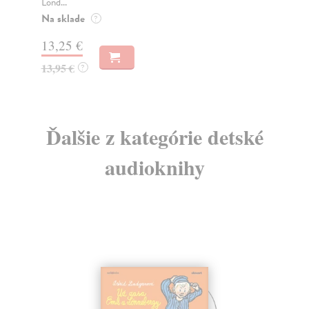
Lond...
Na
Na sklade
?
12
13,25 €
12
13,95 €
?
Ďalšie z kategórie detské
audioknihy