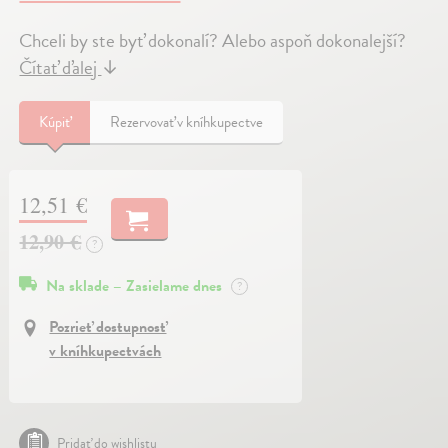
Chceli by ste byť dokonalí? Alebo aspoň dokonalejší?
Čítať ďalej
↓
Kúpiť
Rezervovať v kníhkupectve
12,51 €
12,90 €
?
Na sklade – Zasielame dnes
?
Pozrieť dostupnosť
v kníhkupectvách
Pridať do wishlistu