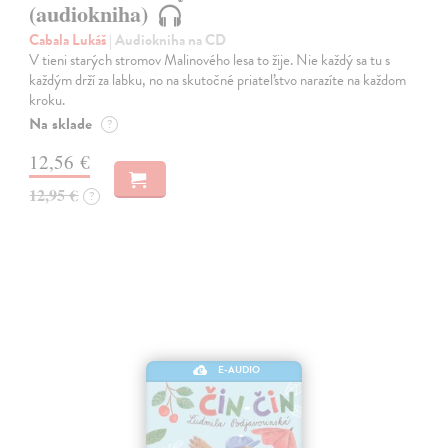
(audiokniha)
Cabala Lukáš
| Audiokniha na CD
V tieni starých stromov Malinového lesa to žije. Nie každý sa tu s
každým drží za labku, no na skutočné priateľstvo narazíte na každom
kroku.
Na sklade
?
12,56 €
12,95 €
?
E-AUDIO