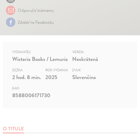
Odporučiť známemu
Zdielať na Facebooku
VYDAVATEĽ
VERZIA
Wisteria Books / Lemuria
Neskrátená
DĹŽKA
ROK VYDANIA
ZVUK
2 hod. 8 min.
2025
Slovenčina
EAN
8588006171730
O TITULE