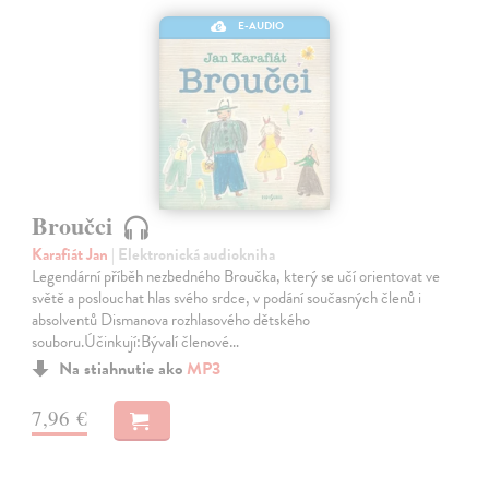
E-AUDIO
Broučci
Karafiát Jan
| Elektronická audiokniha
Legendární příběh nezbedného Broučka, který se učí orientovat ve
světě a poslouchat hlas svého srdce, v podání současných členů i
absolventů Dismanova rozhlasového dětského
souboru.Účinkují:Bývalí členové…
Na stiahnutie ako
MP3
7,96 €