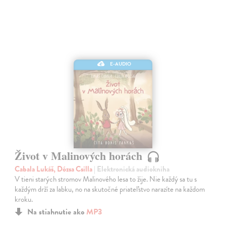
E-AUDIO
Život v Malinových horách
Cabala Lukáš, Dózsa Csilla
| Elektronická audiokniha
V tieni starých stromov Malinového lesa to žije. Nie každý sa tu s
každým drží za labku, no na skutočné priateľstvo narazíte na každom
kroku.
Na stiahnutie ako
MP3