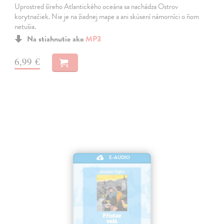
Uprostred šíreho Atlantického oceána sa nachádza Ostrov
korytnačiek. Nie je na žiadnej mape a ani skúsení námorníci o ňom
netušia.
Na stiahnutie ako
MP3
6,99 €
E-AUDIO