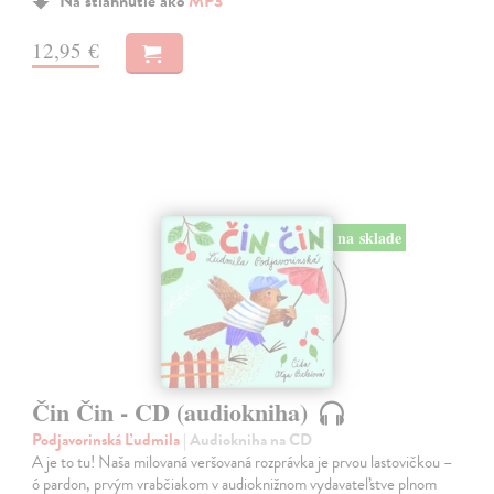
Na stiahnutie ako
MP3
12,95 €
na sklade
Čin Čin - CD (audiokniha)
Podjavorinská Ľudmila
| Audiokniha na CD
A je to tu! Naša milovaná veršovaná rozprávka je prvou lastovičkou –
ó pardon, prvým vrabčiakom v audioknižnom vydavateľstve plnom