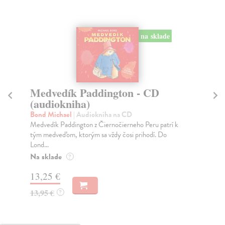
na sklade
Medvedík Paddington - CD
Ol
(audiokniha)
(
Bond Michael
| Audiokniha na CD
Re
Medvedík Paddington z Čiernočierneho Peru patrí k
Ste
tým medveďom, ktorým sa vždy čosi prihodí. Do
Šes
Lond...
Na
Na sklade
?
12
13,25 €
12
13,95 €
?