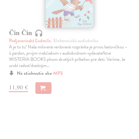
Čin Čin
Podjavorinská Ľudmila
| Elektronická audiokniha
A je to tu! Naša milovaná veršovaná rozprávka je prvou lastovičkou –
ó pardon, prvým vrabčiakom v audioknižnom vydavateľstve
WISTERIA BOOKS plnom skvelých príbehov pre deti. Veríme, že
urobí radosť dnešným…
Na stiahnutie ako
MP3
11,90 €