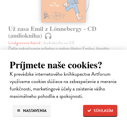
Už zasa Emil z Lönnebergy - CD
(audiokniha)
Lindgrenová Astrid
| Audiokniha na CD
Ďalšie pokračovanie príbehov o malom šibalovi Emilovi, ktorého
huncútstva dobre poznali aj všetci Lönneberčania. Ale čo sa stalo, keď
Emil vylial ockovi na hlavu zabíjačkovú kašu, keď zlú správkyňu
Príjmete naše cookies?
chudobinca…
Na sklade
?
K prevádzke internetového kníhkupectva Artforum
využívame cookies slúžiace na zabezpečenie a meranie
11,35 €
funkčnosti, marketingové účely a zaistenie vášho
11,95 €
?
maximálneho pohodlia a spokojnosti.
NASTAVENIA
SÚHLASÍM