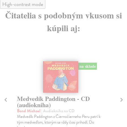
High-contrast mode
Čitatelia s podobným vkusom si
kúpili aj:
na sklade
Medvedík Paddington - CD
Ol
(audiokniha)
(
Bond Michael
| Audiokniha na CD
Re
Medvedík Paddington z Čiernočierneho Peru patrí k
Ste
tým medveďom, ktorým sa vždy čosi prihodí. Do
Šes