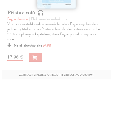
Přístav volá
Foglar Jaroslav
| Elektronická audiokniha
V rámci sběratelské edice románů Jaroslava Foglara vychází další
jedinečný titul – román Přístav volá v původní textové verzi z roku
1934 s doplněnými kapitolami, které Foglar připsal pro vydání v
roce…
Na stiahnutie ako
MP3
17,96 €
ZOBRAZIŤ ĎALŠIE Z KATEGÓRIE DETSKÉ AUDIOKNIHY