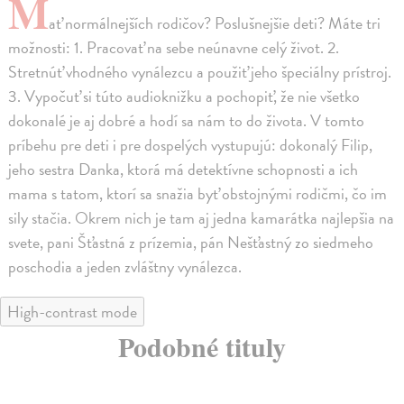
M
ať normálnejších rodičov? Poslušnejšie deti? Máte tri
možnosti: 1. Pracovať na sebe neúnavne celý život. 2.
Stretnúť vhodného vynálezcu a použiť jeho špeciálny prístroj.
3. Vypočuť si túto audioknižku a pochopiť, že nie všetko
dokonalé je aj dobré a hodí sa nám to do života. V tomto
príbehu pre deti i pre dospelých vystupujú: dokonalý Filip,
jeho sestra Danka, ktorá má detektívne schopnosti a ich
mama s tatom, ktorí sa snažia byť obstojnými rodičmi, čo im
sily stačia. Okrem nich je tam aj jedna kamarátka najlepšia na
svete, pani Šťastná z prízemia, pán Nešťastný zo siedmeho
poschodia a jeden zvláštny vynálezca.
High-contrast mode
Podobné tituly