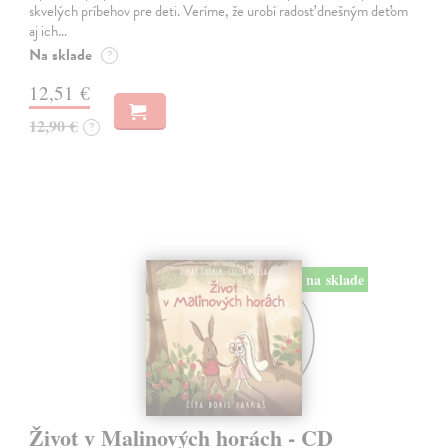
skvelých príbehov pre deti. Veríme, že urobí radosť dnešným deťom
aj ich…
Na sklade
?
12,51 €
12,90 €
?
na sklade
Život v Malinových horách - CD