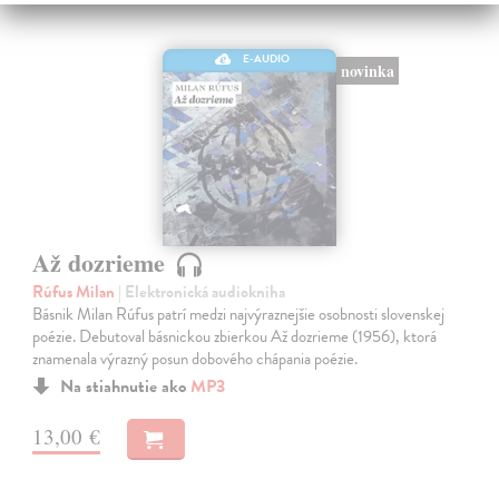
E-AUDIO
novinka
Až dozrieme
Rúfus Milan
| Elektronická audiokniha
Básnik Milan Rúfus patrí medzi najvýraznejšie osobnosti slovenskej
poézie. Debutoval básnickou zbierkou Až dozrieme (1956), ktorá
znamenala výrazný posun dobového chápania poézie.
Na stiahnutie ako
MP3
13,00 €