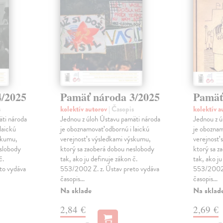
4/2025
Pamäť národa 3/2025
Pamäť
s
kolektív autorov
| Časopis
kolektív 
äti národa
Jednou z úloh Ústavu pamäti národa
Jednou z ú
laickú
je oboznamovať odbornú i laickú
je oboznam
skumu,
verejnosť s výsledkami výskumu,
verejnosť 
eslobody
ktorý sa zaoberá dobou neslobody
ktorý sa z
č.
tak, ako ju definuje zákon č.
tak, ako ju
to vydáva
553/2002 Z. z. Ústav preto vydáva
553/2002 
časopis…
časopis…
Na sklade
Na sklad
2,84 €
2,69 €