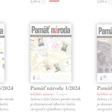
2,99 €
2,99 €
?
?
3/2024
Pamäť národa 1/2024
Pamäť
s
kolektív autorov
| Časopis
kolektív 
äti národa
Jednou z úloh Ústavu pamäti národa
Jednou z ú
laickú
je oboznamovať odbornú i laickú
je oboznam
skumu,
verejnosť s výsledkami výskumu,
verejnosť 