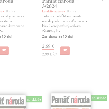
ároda
Pamäť národa
Pa
3/2024
1/
orov
| Kniha
kolektív autorov
| Kniha
kol
lovenský katolícky
Jednou z úloh Ústavu pamäti
Jed
u a štátna
národa je oboznamovať odbornú i
nár
aparát Ústredného
laickú verejnosť s výsledkami
laic
...
výskumu, k...
výsk
o 10 dní
Zasielame do 10 dní
Zas
2,69 €
2,
2,99 €
2,9
?
na sklade
na sklade