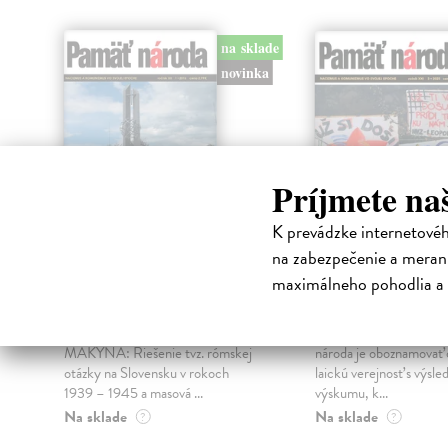
na sklade
novinka
Príjmete na
K prevádzke internetové
na zabezpečenie a merani
Pamäť národa
Pamäť národa
maximálneho pohodlia a 
1/2026
3/2025
kolektív autorov
| Kniha
kolektív autorov
| Knih
OBSAH ŠTÚDIE PAVOL
Jednou z úloh Ústavu p
MAKYNA: Riešenie tvz. rómskej
národa je oboznamovať 
otázky na Slovensku v rokoch
laickú verejnosť s výsl
1939 – 1945 a masová ...
výskumu, k...
Na sklade
Na sklade
?
?