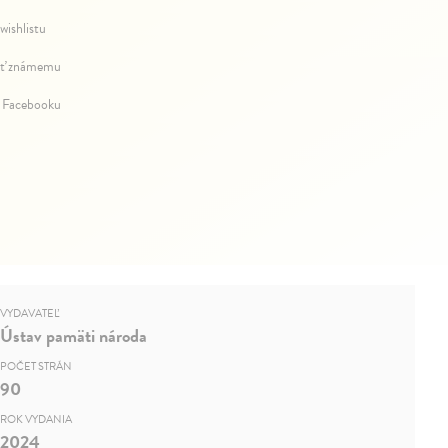
wishlistu
ť známemu
a Facebooku
VYDAVATEĽ
Ústav pamäti národa
POČET STRÁN
90
ROK VYDANIA
2024