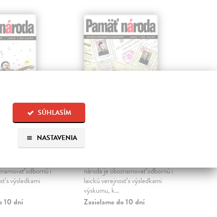
SÚHLASÍM
ároda
Pamäť národa
Pa
NASTAVENIA
1/2024
2/
orov
| Kniha
kolektív autorov
| Kniha
kol
 Ústavu pamäti
Jednou z úloh Ústavu pamäti
Jed
znamovať odbornú i
národa je oboznamovať odbornú i
nár
sť s výsledkami
laickú verejnosť s výsledkami
laic
výskumu, k...
výsk
o 10 dní
Zasielame do 10 dní
Na 