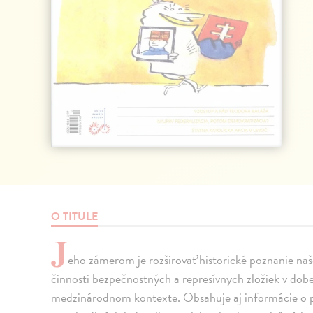
O TITULE
J
eho zámerom je rozširovať historické poznanie naš
činnosti bezpečnostných a represívnych zložiek v dob
medzinárodnom kontexte. Obsahuje aj informácie o po