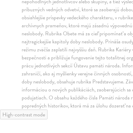
nepohodlných jednotlivcov alebo skupiny, a tiež výsl
príbuzných vedných odvetví, ktoré sa zaoberajú dobou
obsiahlejšie príspevky vedeckého charakteru, v rubr
archívnych prameňov, ktoré majú zásadnú výpovednú
neslobody. Rubrika Obete má za cieľ pripomínať a obj
najtragickejšie kapitoly doby neslobody. Prináša osu
režimu zväčša zaplatili najvyššiu daň. Rubrika Kariér
bezpečnosti a približuje fungovanie tejto totalitnej o
prácu jednotlivých sekcií Ústavu pamäti národa. Inform
zahraničí, ako aj myšlienky verejne činných osobnost
doby neslobody, obsahuje rubrika Predstavujeme. Záv
informáciou o nových publikáciách, zaoberajúcich sa
podujatiach. O obsahu každého čísla Pamäti národa r
popredných historikov, ktorá má za úlohu dozerať na
High-contrast mode