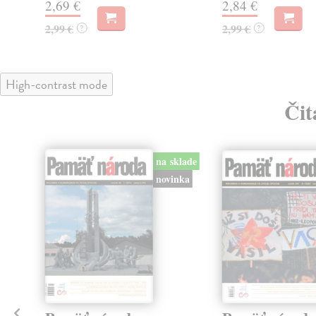
2,69 €
2,84 €
2,99 €
2,99 €
?
?
High-contrast mode
Čit
na sklade
klade
novinka