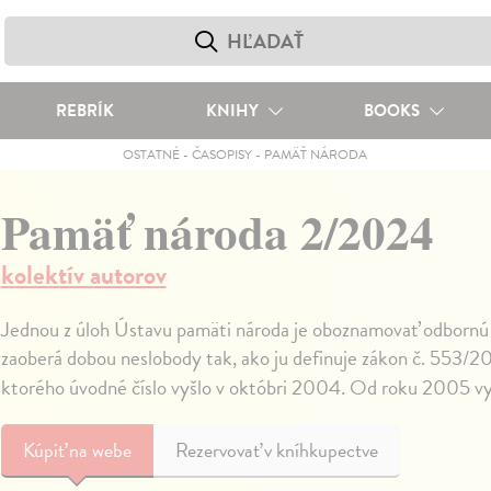
REBRÍK
KNIHY
BOOKS
OSTATNÉ
-
ČASOPISY
-
PAMÄŤ NÁRODA
Pamäť národa 2/2024
kolektív autorov
Jednou z úloh Ústavu pamäti národa je oboznamovať odbornú i
zaoberá dobou neslobody tak, ako ju definuje zákon č. 553/2
ktorého úvodné číslo vyšlo v októbri 2004. Od roku 2005 vy
Kúpiť
na webe
Rezervovať v kníhkupectve