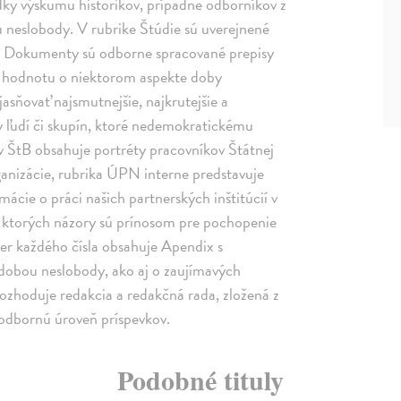
edky výskumu historikov, prípadne odborníkov z
 neslobody. V rubrike Štúdie sú uverejnené
ike Dokumenty sú odborne spracované prepisy
 hodnotu o niektorom aspekte doby
asňovať najsmutnejšie, najkrutejšie a
dy ľudí či skupín, ktoré nedemokratickému
y v ŠtB obsahuje portréty pracovníkov Štátnej
rganizácie, rubrika ÚPN interne predstavuje
ácie o práci našich partnerských inštitúcií v
í, ktorých názory sú prínosom pre pochopenie
er každého čísla obsahuje Apendix s
 dobou neslobody, ako aj o zaujímavých
ozhoduje redakcia a redakčná rada, zložená z
 odbornú úroveň príspevkov.
Podobné tituly