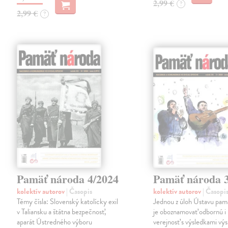
2,99 €
?
2,99 €
?
Pamäť národa 4/2024
Pamäť národa 
kolektív autorov
| Časopis
kolektív autorov
| Časopi
Témy čísla: Slovenský katolícky exil
Jednou z úloh Ústavu pam
v Taliansku a štátna bezpečnosť,
je oboznamovať odbornú i 
aparát Ústredného výboru
verejnosť s výsledkami vý