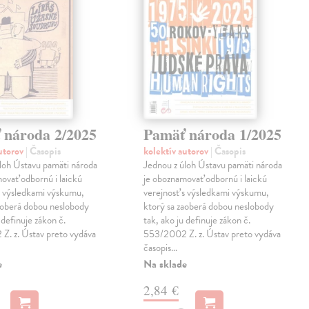
 národa 2/2025
Pamäť národa 1/2025
autorov
| Časopis
kolektív autorov
| Časopis
loh Ústavu pamäti národa
Jednou z úloh Ústavu pamäti národa
ovať odbornú i laickú
je oboznamovať odbornú i laickú
s výsledkami výskumu,
verejnosť s výsledkami výskumu,
aoberá dobou neslobody
ktorý sa zaoberá dobou neslobody
 definuje zákon č.
tak, ako ju definuje zákon č.
Z. z. Ústav preto vydáva
553/2002 Z. z. Ústav preto vydáva
časopis…
e
Na sklade
2,84 €