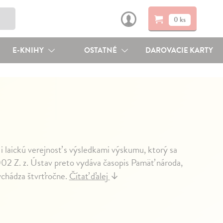
0 ks
E-KNIHY
OSTATNÉ
DAROVACIE KARTY
 laickú verejnosť s výsledkami výskumu, ktorý sa
002 Z. z. Ústav preto vydáva časopis Pamäť národa,
chádza štvrťročne.
Čítať ďalej
↓