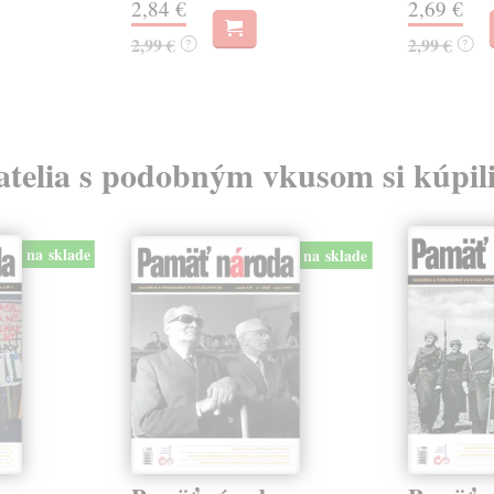
2,84 €
2,69 €
2,99 €
2,99 €
?
?
atelia s podobným vkusom si kúpili
na sklade
na sklade