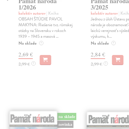
Pamäť národa
Pamäť národa
1/2026
3/2025
kolektív autorov
| Kniha
kolektív autorov
| Knih
OBSAH ŠTÚDIE PAVOL
Jednou z úloh Ústavu p
MAKYNA: Riešenie tvz. rómskej
národa je oboznamovať 
otázky na Slovensku v rokoch
laickú verejnosť s výsl
1939 – 1945 a masová ...
výskumu, k...
Na sklade
Na sklade
?
?
2,69 €
2,84 €
2,99 €
2,99 €
?
?
na sklade
novinka