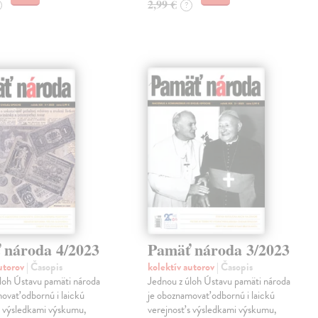
2,99 €
?
 národa 4/2023
Pamäť národa 3/2023
autorov
| Časopis
kolektív autorov
| Časopis
loh Ústavu pamäti národa
Jednou z úloh Ústavu pamäti národa
ovať odbornú i laickú
je oboznamovať odbornú i laickú
s výsledkami výskumu,
verejnosť s výsledkami výskumu,