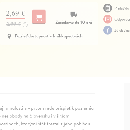
Pridať do 
2,69 €
Odporuči
Zasielame do 10 dní
2,99 €
?
Zdielať n
Pozrieť dostupnosť v kníhkupectvách
ej minulosti a v prvom rade prispieť k poznaniu
e neslobody na Slovensku i v širšom
stihoch, ktorými štát trestal z jeho pohľadu