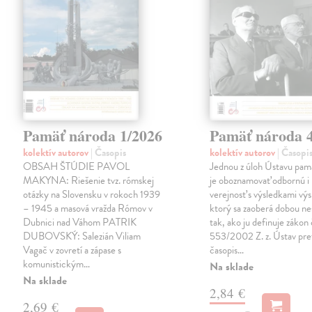
Pamäť národa 1/2026
Pamäť národa 
kolektív autorov
| Časopis
kolektív autorov
| Časopi
OBSAH ŠTÚDIE PAVOL
Jednou z úloh Ústavu pam
MAKYNA: Riešenie tvz. rómskej
je oboznamovať odbornú i 
otázky na Slovensku v rokoch 1939
verejnosť s výsledkami vý
– 1945 a masová vražda Rómov v
ktorý sa zaoberá dobou n
Dubnici nad Váhom PATRIK
tak, ako ju definuje zákon 
DUBOVSKÝ: Salezián Viliam
553/2002 Z. z. Ústav pre
Vagač v zovretí a zápase s
časopis…
komunistickým…
Na sklade
Na sklade
2,84 €
2,69 €