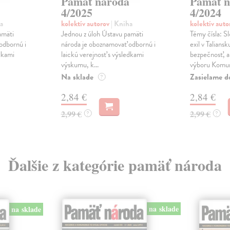
Pamäť národa
Pamäť n
4/2025
4/2024
a
kolektív autorov
| Kniha
kolektív aut
amäti
Jednou z úloh Ústavu pamäti
Témy čísla: S
odbornú i
národa je oboznamovať odbornú i
exil v Taliansk
edkami
laickú verejnosť s výsledkami
bezpečnosť, 
výskumu, k...
výboru Komun
Na sklade
Zasielame d
?
2,84 €
2,84 €
2,99 €
2,99 €
?
?
Ďalšie z kategórie pamäť národa
na sklade
na sklade