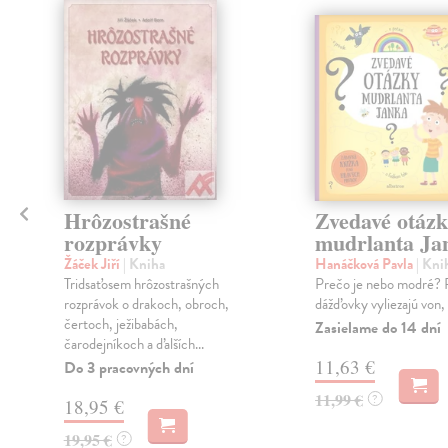
Hrôzostrašné
Zvedavé otáz
rozprávky
mudrlanta Ja
Žáček Jiří
| Kniha
Hanáčková Pavla
| Kni
Tridsaťosem hrôzostrašných
Prečo je nebo modré? 
rozprávok o drakoch, obroch,
dážďovky vyliezajú von,
čertoch, ježibabách,
Zasielame do 14 dní
čarodejníkoch a ďalších...
11,63 €
Do 3 pracovných dní
11,99 €
?
18,95 €
19,95 €
?