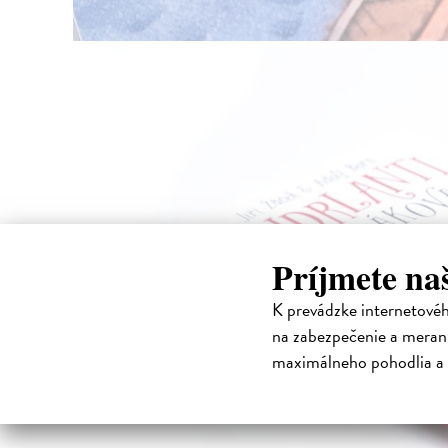
Príjmete na
K prevádzke internetové
na zabezpečenie a merani
maximálneho pohodlia a 