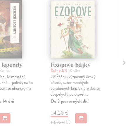
 legendy
Ezopove bájky
Ro
Do
 Kniha
Žáček Jiří
| Kniha
íte, že mestá sú
Jiří Žáček, významný český
Von
udné – jediné, na čo
básnik, autor mnohých
Vo 
ziť, sú uhundraní a
obľúbených knižiek pre deti aj
niel
dospelých, po úspešn...
ale 
samé
o 14 dní
Do 3 pracovných dní
Na 
14,20 €
4,
14,95 €
?
5,0