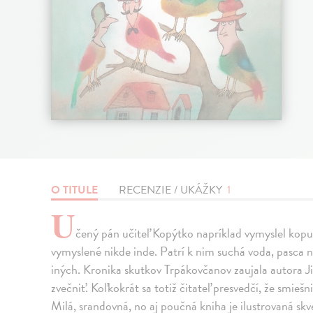
O TITULE
RECENZIE / UKÁŽKY
1
U
čený pán učiteľ Kopýtko napríklad vymyslel kopu
vymyslené nikde inde. Patrí k nim suchá voda, pasca
iných. Kronika skutkov Trpákovčanov zaujala autora Ji
zvečniť. Koľkokrát sa totiž čitateľ presvedčí, že smie
Milá, srandovná, no aj poučná kniha je ilustrovaná 