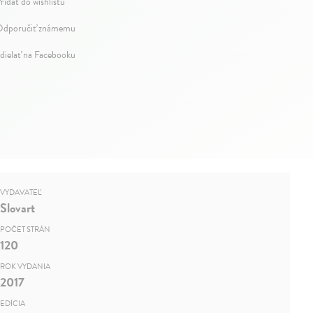
ridať do wishlistu
dporučiť známemu
dielať na Facebooku
VYDAVATEĽ
Slovart
POČET STRÁN
120
ROK VYDANIA
2017
EDÍCIA