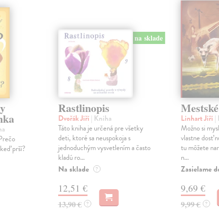
na sklade
ky
Rastlinopis
Mestské
nka
Dvořák Jiří
| Kniha
Linhart Jiří
|
Táto kniha je určená pre všetky
Možno si mysl
ha
deti, ktoré sa neuspokoja s
vlastne dosť n
Prečo
jednoduchým vysvetlením a často
tu môžete nara
 keď prší?
kladú ro...
n...
Na sklade
Zasielame d
?
12,51 €
9,69 €
13,90 €
9,99 €
?
?