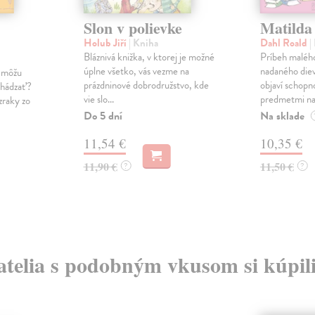
Slon v polievke
Matilda
Holub Jiří
| Kniha
Dahl Roald
|
Bláznivá knižka, v ktorej je možné
Príbeh maléh
úplne všetko, vás vezme na
nadaného diev
y môžu
prázdninové dobrodružstvo, kde
objaví schopn
chádzať?
vie slo...
predmetmi na 
zraky zo
Do 5 dní
Na sklade
11,54 €
10,35 €
11,90 €
11,50 €
?
?
atelia s podobným vkusom si kúpili