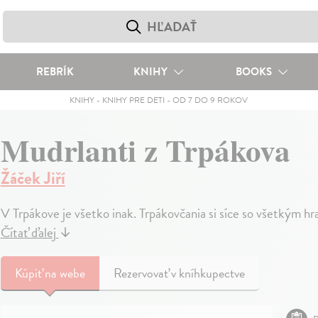
REBRÍK
KNIHY
BOOKS
KNIHY
-
KNIHY PRE DETI
-
OD 7 DO 9 ROKOV
Mudrlanti z Trpákova
Žáček Jiří
V Trpákove je všetko inak. Trpákovčania si síce so všetkým hra
Čítať ďalej
↓
Kúpiť
na webe
Rezervovať v kníhkupectve