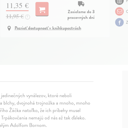
P
11,35 €
Zasielame do 3
O
11,95 €
pracovných dní
?
Z
Pozrieť dostupnosť v kníhkupectvách
 jedinečných vynálezov, ktoré neboli
 na blchy, dvojnohá trojnožka a mnoho, mnoho
řího Žáčka natoľko, že ich príbehy musel
šni Trpákovčania nemajú od nás až tak ďaleko.
skvelým Adolfom Bornom.