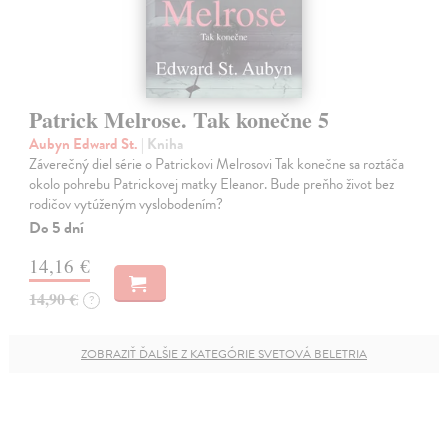
Patrick Melrose. Tak konečne 5
Aubyn Edward St.
| Kniha
Záverečný diel série o Patrickovi Melrosovi Tak konečne sa roztáča
okolo pohrebu Patrickovej matky Eleanor. Bude preňho život bez
rodičov vytúženým vyslobodením?
Do 5 dní
14,16 €
14,90 €
?
ZOBRAZIŤ ĎALŠIE Z KATEGÓRIE SVETOVÁ BELETRIA