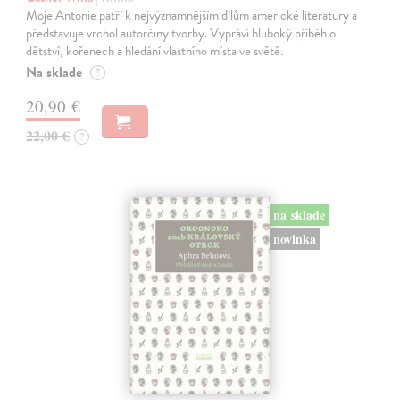
Moje Antonie patří k nejvýznamnějším dílům americké literatury a
představuje vrchol autorčiny tvorby. Vypráví hluboký příběh o
dětství, kořenech a hledání vlastního místa ve světě.
Na sklade
?
20,90 €
22,00 €
?
na sklade
novinka