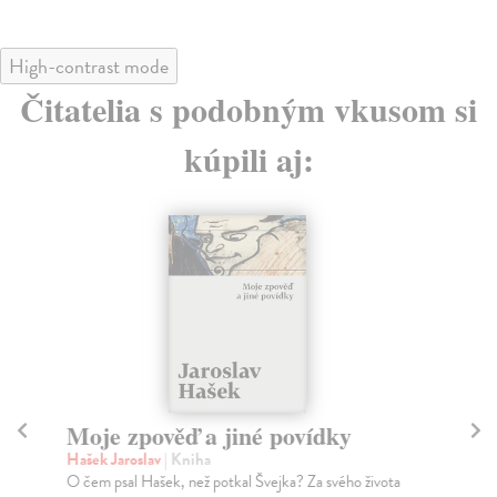
High-contrast mode
Čitatelia s podobným vkusom si
kúpili aj:
Moje zpověď a jiné povídky
J
Hašek Jaroslav
| Kniha
Pa
O čem psal Hašek, než potkal Švejka? Za svého života
Nic