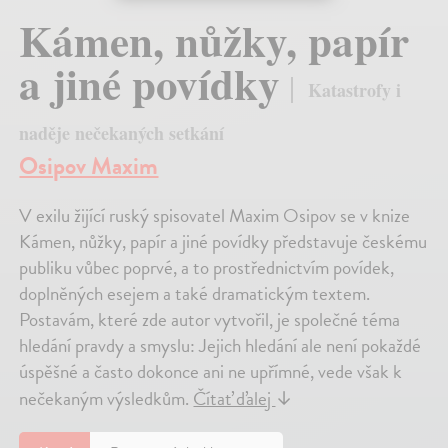
Kámen, nůžky, papír
a jiné povídky
Katastrofy i
naděje nečekaných setkání
Osipov Maxim
V exilu žijící ruský spisovatel Maxim Osipov se v knize
Kámen, nůžky, papír a jiné povídky představuje českému
publiku vůbec poprvé, a to prostřednictvím povídek,
doplněných esejem a také dramatickým textem.
Postavám, které zde autor vytvořil, je společné téma
hledání pravdy a smyslu: Jejich hledání ale není pokaždé
úspěšné a často dokonce ani ne upřímné, vede však k
nečekaným výsledkům.
Čítať ďalej
↓