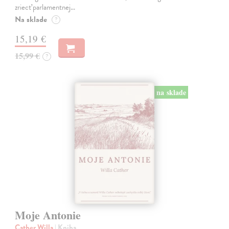
zriecť parlamentnej…
Na sklade
?
15,19 €
15,99 €
?
na sklade
Moje Antonie
Cather Willa
| Kniha