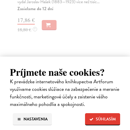
vydal Jaroslav Hašek (1883—1923) více než tisíc...
něj
Zasielame do 12 dní
Za
17,86 €
8,
18,80 €
8,
?
Ďalšie z kategórie svetová
Príjmete naše cookies?
beletria
K prevádzke internetového kníhkupectva Artforum
využívame cookies slúžiace na zabezpečenie a meranie
na sklade
funkčnosti, marketingové účely a zaistenie vášho
novinka
maximálneho pohodlia a spokojnosti.
NASTAVENIA
SÚHLASÍM