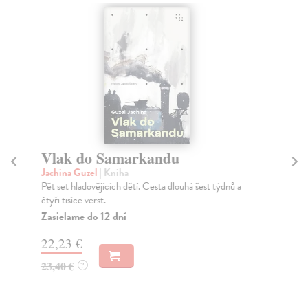
Vlak do Samarkandu
Zu
Jachina Guzel
| Kniha
Ja
Pět set hladovějících dětí. Cesta dlouhá šest týdnů a
Deb
čtyři tisíce verst.
kla
Zasielame do 12 dní
Za
22,23 €
22
23,40 €
23
?