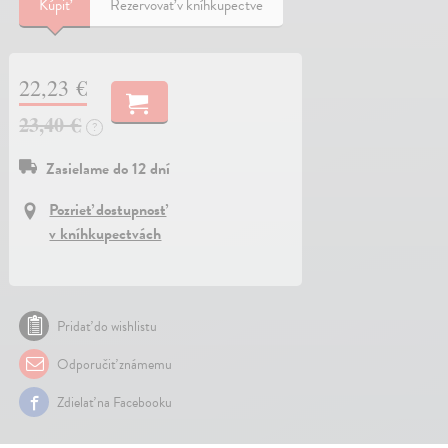
Kúpiť
Rezervovať v kníhkupectve
22,23 €
23,40 €
?
Zasielame do 12 dní
Pozrieť dostupnosť
v kníhkupectvách
Pridať do wishlistu
Odporučiť známemu
Zdielať na Facebooku