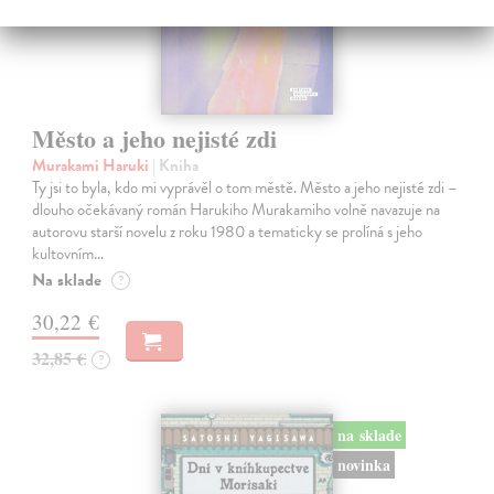
Město a jeho nejisté zdi
Murakami Haruki
| Kniha
Ty jsi to byla, kdo mi vyprávěl o tom městě. Město a jeho nejisté zdi –
dlouho očekávaný román Harukiho Murakamiho volně navazuje na
autorovu starší novelu z roku 1980 a tematicky se prolíná s jeho
kultovním…
Na sklade
?
30,22 €
32,85 €
?
na sklade
novinka