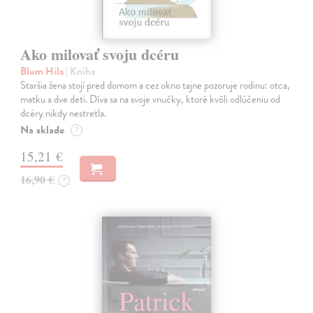
Ako milovať svoju dcéru
Blum Hila
| Kniha
Staršia žena stojí pred domom a cez okno tajne pozoruje rodinu: otca,
matku a dve deti. Díva sa na svoje vnučky, ktoré kvôli odlúčeniu od
dcéry nikdy nestretla.
Na sklade
?
15,21 €
16,90 €
?