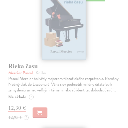
Rieka času
Mercier Pascal
| Kniha
Pascal Mercier bol vždy majstrom filozofického rozprávania. Romány
Nočný vlak do Lisabonu či Váha slov podnietili milióny čitateľov k
zamysleniu sa nad veľkými témami, ako sú identita, sloboda, čas či…
Na sklade
?
12,30 €
12,95 €
?