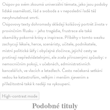
Osipov po svém zkoumá univerzální témata, jako jsou podoby
lidské osamělosti, řád a svoboda a v neposlední řadě též
nevyhnutelnost smrti.
Osipovovy texty dohromady skládají kolážový portrét života v
provinčním Rusku – jeho tragédie, frustrace ale také
okamžiky pokorné krásy a inspirace. Příběhy v tomto svazku
zachycují lékaře, herce, scenáristy, učitele, podnikatele,
místní politické šéfy i obyčejné zločince, jejichž cesty se
protínají nepředvídatelnými, ale zcela přirozenými způsoby: v
nemocničním pokoji, v učebnách, administrativních
kancelářích, ve vlacích a letadlech. Často nečekaná setkání
vedou ke katastrofám, velkým i menším zjevením a
příležitostně také k naději na vykoupení.
High-contrast mode
Podobné tituly