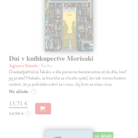
Dni v kníhkupectve Morisaki
Jagisawa Satoshi
| Kniha
Dvadsaťpäťročná Takako si žila pomerne bezstarostne až do dňa, keď
jej priateľ Hideaki, za ktorého sa chcela vydať, len tak mimochodom
oznámi, že ju podvádza a žení sa s inou. Jej život sa zrazu rúca.
Na sklade
?
13,71 €
14,90 €
?
na sklade