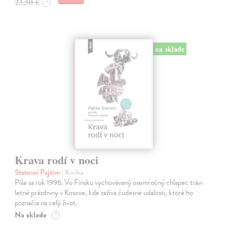
23,50 €
?
na sklade
Krava rodí v noci
Statovci Pajtim
| Kniha
Píše sa rok 1996. Vo Fínsku vychovávaný osemročný chlapec trávi
letné prázdniny v Kosove, kde zažíva čudesné udalosti, ktoré ho
poznačia na celý život.
Na sklade
?