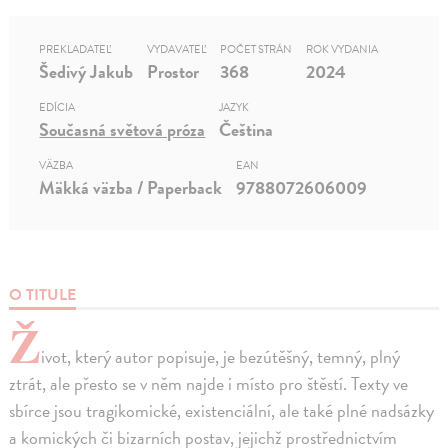
PREKLADATEĽ
VYDAVATEĽ
POČET STRÁN
ROK VYDANIA
Šedivý Jakub
Prostor
368
2024
EDÍCIA
JAZYK
Současná světová próza
Čeština
VÄZBA
EAN
Mäkká väzba / Paperback
9788072606009
O TITULE
Ž
ivot, který autor popisuje, je bezútěšný, temný, plný
ztrát, ale přesto se v něm najde i místo pro štěstí. Texty ve
sbírce jsou tragikomické, existenciální, ale také plné nadsázky
a komických či bizarních postav, jejichž prostřednictvím