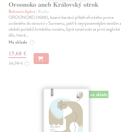
Oroonoko aneb Královský otrok
Behnová Aphra
| Kniha
OROONOKO (1688), bizarní barokní příběh afrického prince
uvrženého do otroctví v Surinamu, patří k nejvýznamnějším textům z
období počátků britského románu, bývá označován za první anglické
dílo, které…
Na sklade
?
15,68 €
16,50 €
?
na sklade