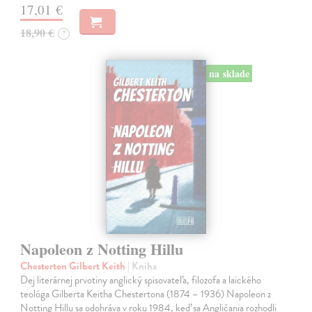
17,01 €
18,90 €
?
na sklade
Napoleon z Notting Hillu
Chesterton Gilbert Keith
| Kniha
Dej literárnej prvotiny anglický spisovateľa, filozofa a laického
teológa Gilberta Keitha Chestertona (1874 – 1936) Napoleon z
Notting Hillu sa odohráva v roku 1984, keď sa Angličania rozhodli