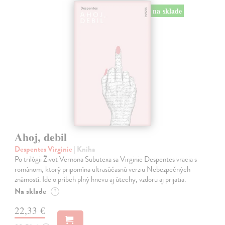
na sklade
Ahoj, debil
Despentes Virginie
| Kniha
Po trilógii Život Vernona Subutexa sa Virginie Despentes vracia s
románom, ktorý pripomína ultrasúčasnú verziu Nebezpečných
známostí. Ide o príbeh plný hnevu aj útechy, vzdoru aj prijatia.
Na sklade
?
22,33 €