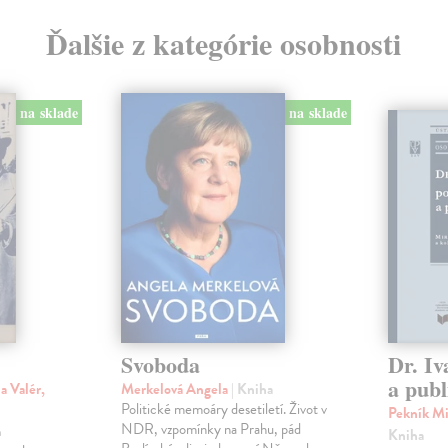
Ďalšie z kategórie osobnosti
na sklade
na sklade
Svoboda
Dr. Iv
a publ
a Valér,
Merkelová Angela
| Kniha
Politické memoáry desetiletí. Život v
Pekník Mi
NDR, vzpomínky na Prahu, pád
h
Kniha