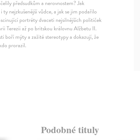
to čelily předsudkům a nerovnostem? Jak
 i ty nejzkušenější vůdce, a jak se jim podařilo
inující portréty dvaceti nejsilnějších političek
i Terezii až po britskou královnu Alžbetu II.
ti boří mýty a zažité stereotypy a dokazují, že
do prorazil.
Podobné tituly