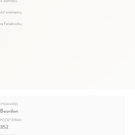
o wishlistu
čiť známemu
 na Facebooku
VYDAVATEĽ
Bourdon
POČET STRÁN
352