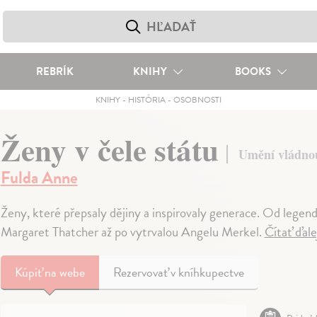
REBRÍK
KNIHY
BOOKS
KNIHY
-
HISTÓRIA
-
OSOBNOSTI
Ženy v čele státu
Umění vládnou
Fulda Anne
Ženy, které přepsaly dějiny a inspirovaly generace. Od legen
Margaret Thatcher až po vytrvalou Angelu Merkel.
Čítať ďal
Kúpiť
na webe
Rezervovať v kníhkupectve