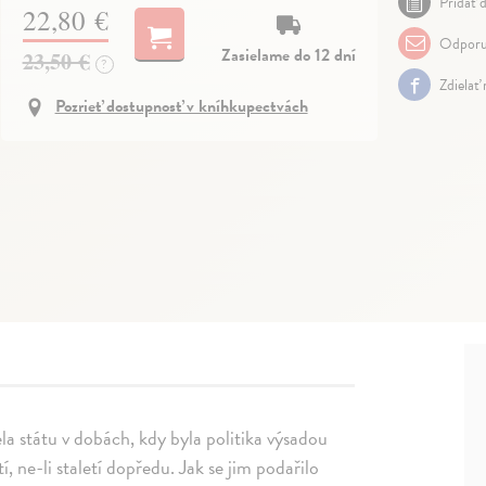
Pridať d
22,80 €
Odporu
Zasielame do 12 dní
23,50 €
?
Zdielať
Pozrieť dostupnosť v kníhkupectvách
ela státu v dobách, kdy byla politika výsadou
í, ne-li staletí dopředu. Jak se jim podařilo