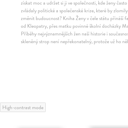
získat moc a udržet si ji ve společnosti, kde ženy čas
zvládaly politické a společenské krize, které by zlomily
změnit budoucnost? Kniha Ženy v čele státu přináší fasc
od Kleopatry, přes matku povinné školní docházky Mari
Příběhy nejvýznamnějších žen naší historie i současnos
skleněný strop není nepřekonatelný, protože už ho něk
High-contrast mode