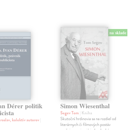
na sklade
an Dérer politik
Simon Wiesenthal
icista
Segev Tom
| Kniha
Skutoční hrdinovia sa na rozdiel od
roslav, kolektív autorov
|
literárnych či filmových postáv