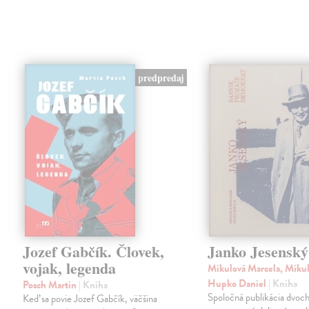
predpredaj
Jozef Gabčík. Človek,
Janko Jesenský
vojak, legenda
Mikulová Marcela, Mikul
Hupko Daniel
| Kniha
Posch Martin
| Kniha
Spoločná publikácia dvoc
Keď sa povie Jozef Gabčík, väčšina