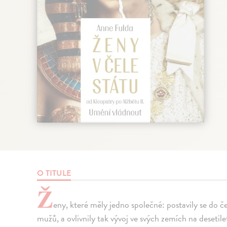
O TITULE
Ž
eny, které měly jedno společné: postavily se do č
mužů, a ovlivnily tak vývoj ve svých zemích na desetilet