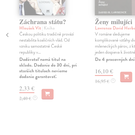
Záchrana státu?
Ženy milujíci
Hloušek Vít
| Kniha
Lawrence David Herb
Českou politiku tradičně provází
V románe sledujeme
nestabilita koaličních vlád. Od
komplikované vzťahy d
i
vzniku samostatné České
mileneckých párov, z k
republiky v...
jeden dospieva k životn
Dodávateľ nemá titul na
Do 4 pracovných dní
sklade. Dodanie do 30 dní, pri
starších tituloch nevieme
16,10 €
dodanie garantovať.
16,95 €
?
2,33 €
2,40 €
?