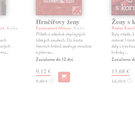
Hrnčířovy ženy
Ženy s 
ert
| Kniha
Fucimanová Milena
| Kniha
Rodan Kami
Příběh o zdánlivě obyčejných
Byly mladé, kr
voch
lidských osudech. Do života
miloval. I tí
torých
hlavních hrdinů zasahuje minulost
daly s trocho
ému...
a převrac...
hrdinky ...
Zasielame do 12 dní
Zasielame d
9,12 €
13,68 €
9,40 €
14,10 €
?
?