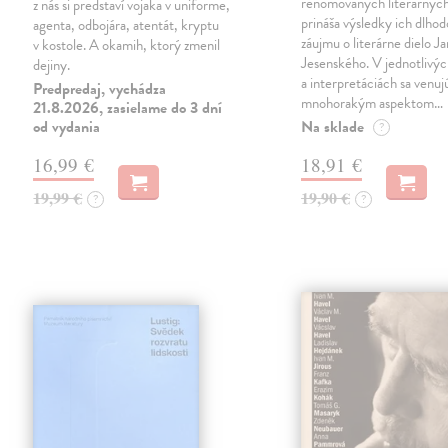
renomovaných literárnyc
z nás si predstaví vojaka v uniforme,
prináša výsledky ich dlho
agenta, odbojára, atentát, kryptu
záujmu o literárne dielo J
v kostole. A okamih, ktorý zmenil
Jesenského. V jednotlivýc
dejiny.
a interpretáciách sa venuj
Predpredaj, vychádza
mnohorakým aspektom…
21.8.2026, zasielame do 3 dní
od vydania
Na sklade
?
16,99 €
18,91 €
19,99 €
19,90 €
?
?