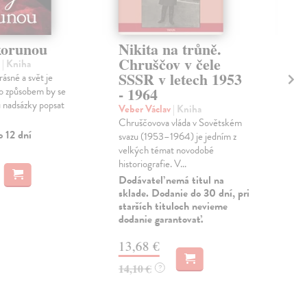
korunou
Nikita na trůně.
Ús
Chruščov v čele
st
l
| Kniha
SSSR v letech 1953
ásné a svět je
Jeř
- 1964
mto způsobem by se
Knih
u nadsázky popsat
výj
Veber Václav
| Kniha
zasl
Chruščovova vláda v Sovětském
meto
o 12 dní
svazu (1953–1964) je jedním z
Zas
velkých témat novodobé
historiografie. V...
7,
Dodávateľ nemá titul na
sklade. Dodanie do 30 dní, pri
7,5
starších tituloch nevieme
dodanie garantovať.
13,68 €
14,10 €
?