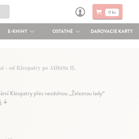
0 ks
E-KNIHY
OSTATNÉ
DAROVACIE KARTY
t - od Kleopatry po Alžbětu II.
dární Kleopatry přes nezdolnou „Železnou lady“
ej
↓