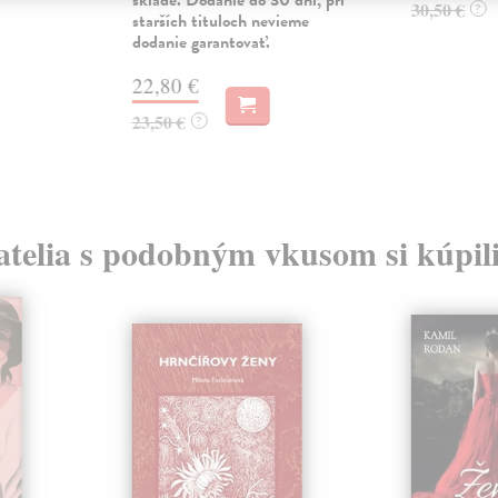
30,50 €
?
starších tituloch nevieme
dodanie garantovať.
22,80 €
23,50 €
?
atelia s podobným vkusom si kúpili