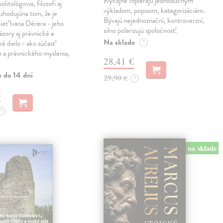
zvyčajne vzpierajú jednoduchým
politológovia, filozofi aj
výkladom, popisom, kategorizáciám.
a zhodujúna tom, že je
Bývajú nejednoznační, kontroverzní,
dieť Ivana Dérera - jeho
silno polarizujú spoločnosť.
ázory aj právnické a
Na sklade
ké dielo - ako súčasť
?
o a právnického myslenia,
28,41 €
e do 14 dní
29,90 €
?
€
?
na sklade