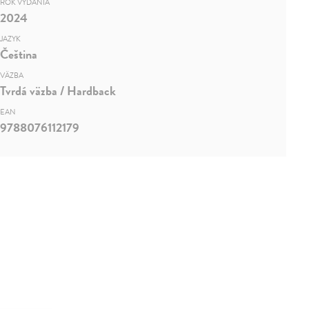
ROK VYDANIA
2024
JAZYK
Čeština
VÄZBA
Tvrdá väzba / Hardback
EAN
9788076112179