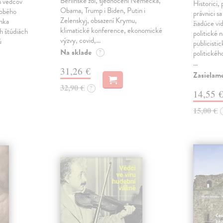
Berlínské zdi, sjednocení Německa,
h vedcov
Historici, 
Obama, Trump i Biden, Putin i
dobého
právnici s
Zelenskyj, obsazení Krymu,
anka
žiadúce vi
klimatické konference, ekonomické
h štúdiách
politické n
výzvy, covid,…
ú
publicistic
Na sklade
?
politickéh
…
31,26 €
Zasielam
32,90 €
?
14,55 
15,00 €