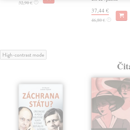
32,90 €
?
37,44 €
46,80 €
?
High-contrast mode
Čit
lade