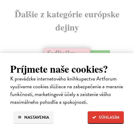
Ďalšie z kategórie európske
dejiny
na sklade
Príjmete naše cookies?
K prevádzke internetového kníhkupectva Artforum
využívame cookies slúžiace na zabezpečenie a meranie
funkčnosti, marketingové účely a zaistenie vášho
maximálneho pohodlia a spokojnosti.
Sedliačky
NASTAVENIA
SÚHLASÍM
Kuciel-Frydryszak Joanna
| Kniha
„Neplač, dieťa moje. Každá žena je otrokyňa, tak ani ty nebudeš