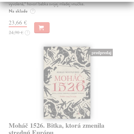
vyvolená,“ hovorí babka svojej mladej vnučke.
Na sklade
?
23,66 €
24,90 €
?
predpredaj
Moháč 1526. Bitka, ktorá zmenila
strednú Európu