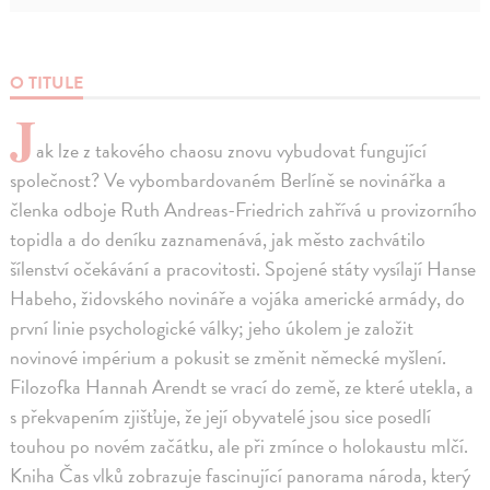
O TITULE
J
ak lze z takového chaosu znovu vybudovat fungující
společnost? Ve vybombardovaném Berlíně se novinářka a
členka odboje Ruth Andreas-Friedrich zahřívá u provizorního
topidla a do deníku zaznamenává, jak město zachvátilo
šílenství očekávání a pracovitosti. Spojené státy vysílají Hanse
Habeho, židovského novináře a vojáka americké armády, do
první linie psychologické války; jeho úkolem je založit
novinové impérium a pokusit se změnit německé myšlení.
Filozofka Hannah Arendt se vrací do země, ze které utekla, a
s překvapením zjišťuje, že její obyvatelé jsou sice posedlí
touhou po novém začátku, ale při zmínce o holokaustu mlčí.
Kniha Čas vlků zobrazuje fascinující panorama národa, který