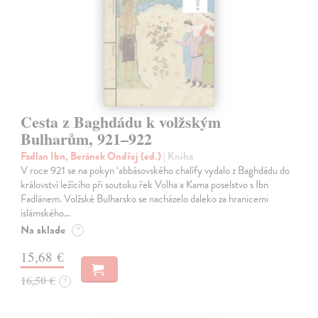
Cesta z Baghdádu k volžským
Bulharům, 921–922
Fadlan Ibn, Beránek Ondřej (ed.)
| Kniha
V roce 921 se na pokyn ‘abbásovského chalífy vydalo z Baghdádu do
království ležícího při soutoku řek Volha a Kama poselstvo s Ibn
Fadlánem. Volžské Bulharsko se nacházelo daleko za hranicemi
islámského…
Na sklade
?
15,68 €
16,50 €
?