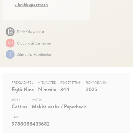
v kníhkupectvách
Pridať do wishlistu
Odporučiť známemu
Zdielať na Facebooku
PREKLADATEĽ
VYDAVATEĽ
POČET STRÁN
ROK VYDANIA
Fojtů Nina
N media
344
2025
JAZYK
VÄZBA
Čeština
Mäkká väzba / Paperback
EAN
9788088433682