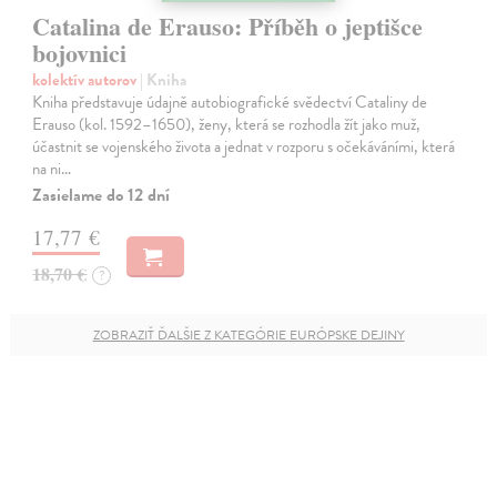
Catalina de Erauso: Příběh o jeptišce
bojovnici
kolektív autorov
| Kniha
Kniha představuje údajně autobiografické svědectví Cataliny de
Erauso (kol. 1592–1650), ženy, která se rozhodla žít jako muž,
účastnit se vojenského života a jednat v rozporu s očekáváními, která
na ni…
Zasielame do 12 dní
17,77 €
18,70 €
?
ZOBRAZIŤ ĎALŠIE Z KATEGÓRIE EURÓPSKE DEJINY