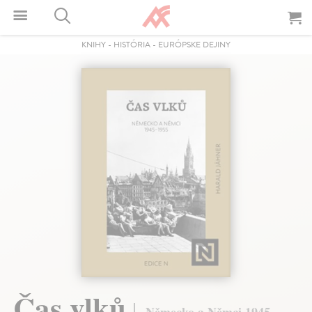
KNIHY
-
HISTÓRIA
-
EURÓPSKE DEJINY
Čas vlků