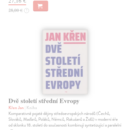
27,16 €
28,00 €
?
Dvě století střední Evropy
Křen Jan
| Kniha
Komparativně pojaté dějiny středoevropských národů (Čechů,
Slováků, Maďarů, Poláků, Němců, Rakušanů a Židů) v moderní éře
od sklonku 18. století do současnosti kombinují syntetizující a paralelní