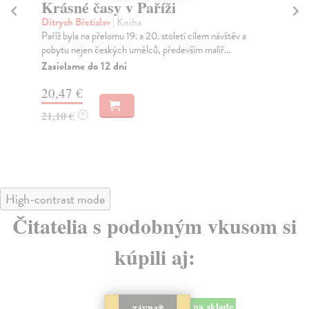
Krásné časy v Paříži
Č
sp
Ditrych Břetislav
| Kniha
Paříž byla na přelomu 19. a 20. století cílem návštěv a
Uh
pobytu nejen českých umělců, především malíř...
Kni
evr
Zasielame do 12 dní
do r
20,47 €
Za
21,10 €
?
17
18
High-contrast mode
Čitatelia s podobným vkusom si
kúpili aj: