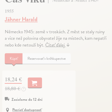
Německo a Němci 1945-
1955
Jähner Harald
Německo 1945: země v troskách. Z měst se staly ruiny
a více než polovina obyvatel žije na místech, kam nepatří
nebo kde netouží být.
Čítať ďalej
↓
Kúpiť
Rezervovať v kníhkupectve
18,24 €
18,80 €
?
Zasielame do 12 dní
Pozrieť dostupnosť