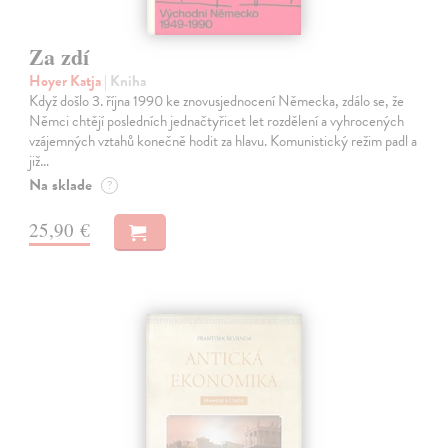
Za zdí
Hoyer Katja
| Kniha
Když došlo 3. října 1990 ke znovusjednocení Německa, zdálo se, že
Němci chtějí posledních jednačtyřicet let rozdělení a vyhrocených
vzájemných vztahů konečně hodit za hlavu. Komunistický režim padl a
již…
Na sklade
?
25,90 €