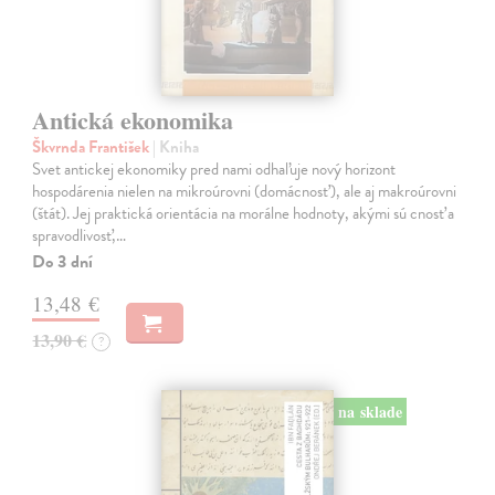
Antická ekonomika
Škvrnda František
| Kniha
Svet antickej ekonomiky pred nami odhaľuje nový horizont
hospodárenia nielen na mikroúrovni (domácnosť), ale aj makroúrovni
(štát). Jej praktická orientácia na morálne hodnoty, akými sú cnosť a
spravodlivosť,…
Do 3 dní
13,48 €
13,90 €
?
na sklade