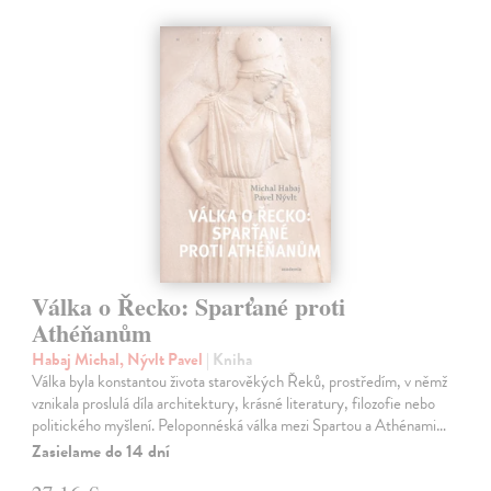
Válka o Řecko: Sparťané proti
Athéňanům
Habaj Michal, Nývlt Pavel
| Kniha
Válka byla konstantou života starověkých Řeků, prostředím, v němž
vznikala proslulá díla architektury, krásné literatury, filozofie nebo
politického myšlení. Peloponnéská válka mezi Spartou a Athénami…
Zasielame do 14 dní