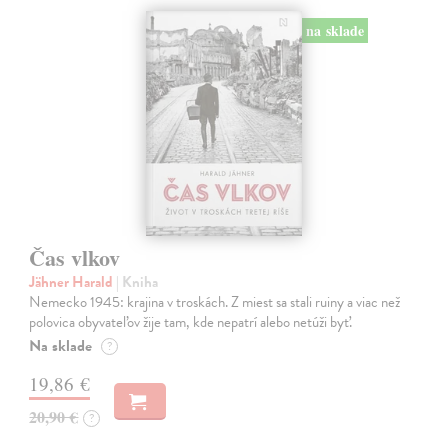
na sklade
Čas vlkov
Jähner Harald
| Kniha
Nemecko 1945: krajina v troskách. Z miest sa stali ruiny a viac než
polovica obyvateľov žije tam, kde nepatrí alebo netúži byť.
Na sklade
?
19,86 €
20,90 €
?