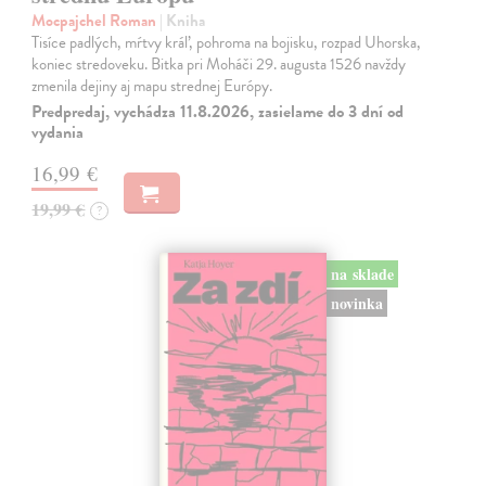
Mocpajchel Roman
| Kniha
Tisíce padlých, mŕtvy kráľ, pohroma na bojisku, rozpad Uhorska,
koniec stredoveku. Bitka pri Moháči 29. augusta 1526 navždy
zmenila dejiny aj mapu strednej Európy.
Predpredaj, vychádza 11.8.2026, zasielame do 3 dní od
vydania
16,99 €
19,99 €
?
na sklade
novinka