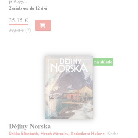
přístupy,…
Zasielame do 12 dní
35,15 €
37,00 €
?
na sklade
Dějiny Norska
Bakke Elisabeth, Hroch Miroslav, Kadečková Helena
| Kniha