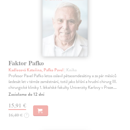
Faktor Pafko
Kadlecová Kateřina, Pafko Pavel
| Kniha
Profesor Pavel Pafko letos oslavil pětaosmdesátiny a za pár měsíců
šedesát let v témže zaměstnání, totiž jako břišní a hrudní chirurg III.
chirurgické kliniky 1. lékařské fakulty Univerzity Karlovy v Praze.…
Zasielame do 12 dní
15,91 €
16,40 €
?