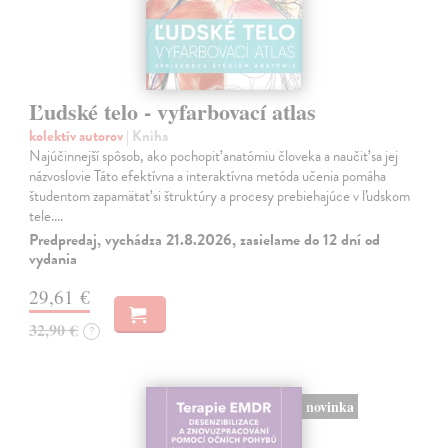
Ľudské telo - vyfarbovací atlas
kolektív autorov
| Kniha
Najúčinnejší spôsob, ako pochopiť anatómiu človeka a naučiť sa jej
názvoslovie Táto efektívna a interaktívna metóda učenia pomáha
študentom zapamätať si štruktúry a procesy prebiehajúce v ľudskom
tele.…
Predpredaj, vychádza 21.8.2026, zasielame do 12 dní od
vydania
29,61 €
32,90 €
?
novinka