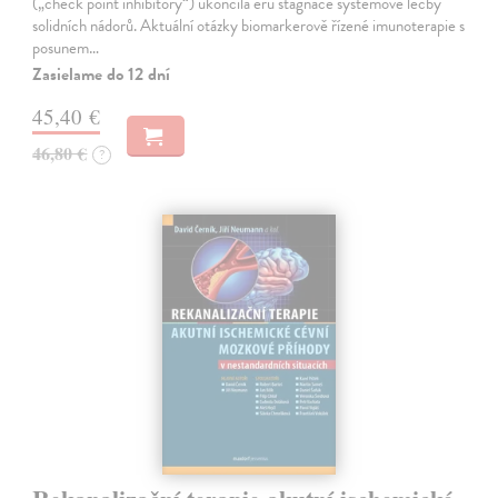
(„check point inhibitory“) ukončila éru stagnace systémové léčby
solidních nádorů. Aktuální otázky biomarkerově řízené imunoterapie s
posunem…
Zasielame do 12 dní
45,40 €
46,80 €
?