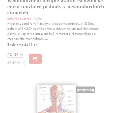
Rekanalizační terapie akutní ischemické
cévní mozkové příhody v nestandardních
situacích
kolektív autorov
| Kniha
Prakticky zaměřený klinický průvodce moderní akutní léčbou
ischemické CMP napříč celým spektrem rekanalizačních metod.
Zahrnuje kapitoly o intravenózní i intraarteriální trombolýze a o
mechanické trombektomii,…
Zasielame do 12 dní
40,84 €
42,10 €
?
predpredaj