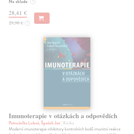
Na sklade
?
28,41 €
29,90 €
?
Imunoterapie v otázkách a odpovědích
Petruželka Luboš, Špaček Jan
| Kniha
Moderní imunoterapie inhibitory kontrolních bodů imunitní reakce