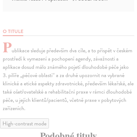
O TITULE
P
ublikace sleduje především dva cíle, a to přispět v českém
prostředí k vymezení a pochopení agendy, závažnosti a
aplikace dosud málo známého pojetí dlouhodobé péče jako
3. pilíře „péčové oblasti“ a za druhé upozornit na vybrané
klinické a etické aspekty zdravotnické, především lékařské, ale
také ošetřovatelské a rehabilitační praxe v rámci dlouhodobé
péče, u jejích klientů/pacientů, včetně praxe v pobytových
zařízeních.
High-contrast mode
Podobné tituly