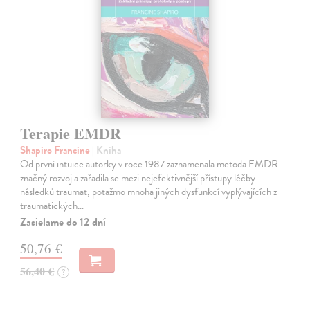
Terapie EMDR
Shapiro Francine
| Kniha
Od první intuice autorky v roce 1987 zaznamenala metoda EMDR
značný rozvoj a zařadila se mezi nejefektivnější přístupy léčby
následků traumat, potažmo mnoha jiných dysfunkcí vyplývajících z
traumatických…
Zasielame do 12 dní
50,76 €
56,40 €
?