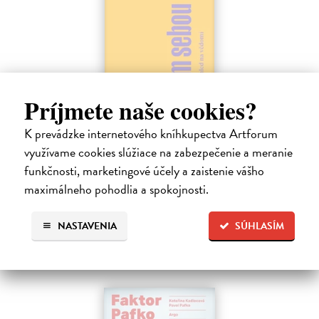
Príjmete naše cookies?
Sám sebou
K prevádzke internetového kníhkupectva Artforum
Seth Anil
| Kniha
využívame cookies slúžiace na zabezpečenie a meranie
Být sám sebou není tak jednoduché, jak se zdá. V mozku každého z
funkčnosti, marketingové účely a zaistenie vášho
nás pracují společně miliardy neuronů a vytvářejí naše vědomé
zkušenosti.
maximálneho pohodlia a spokojnosti.
Na sklade
?
NASTAVENIA
SÚHLASÍM
21,47 €
22,60 €
?