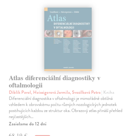
Atlas diferenciální diagnostiky v
oftalmologii
Diblík Pavel, Heissigerová Jarmila, Svozílková Petra
| Kniha
Diferenciální diagnostika v oftalmologii je mimořádně obtížná
vzhledem k obrovskému počtu různých nozologických jednotek
postihujících každou ze struktur oka. Obrazový atlas přináší přehled
nejčastějších…
Zasielame do 12 dní
68,19 €