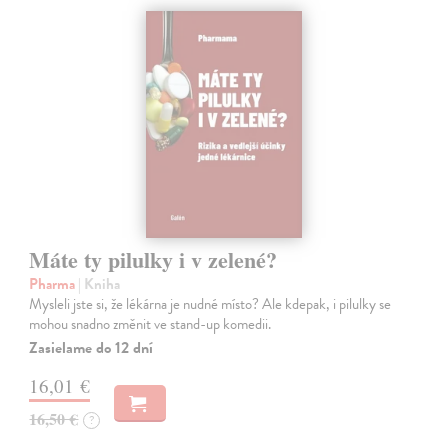
Máte ty pilulky i v zelené?
Pharma
| Kniha
Mysleli jste si, že lékárna je nudné místo? Ale kdepak, i pilulky se
mohou snadno změnit ve stand-up komedii.
Zasielame do 12 dní
16,01 €
16,50 €
?