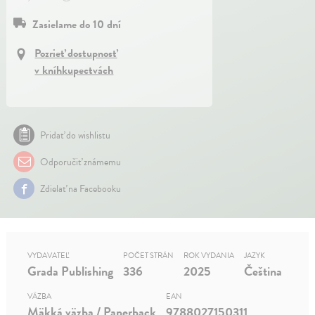
Zasielame do 10 dní
Pozrieť dostupnosť
v kníhkupectvách
Pridať do wishlistu
Odporučiť známemu
Zdielať na Facebooku
VYDAVATEĽ
POČET STRÁN
ROK VYDANIA
JAZYK
Grada Publishing
336
2025
Čeština
VÄZBA
EAN
Mäkká väzba / Paperback
9788027150311