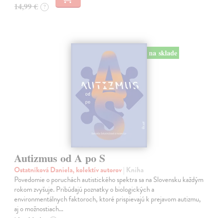
14,99 €
?
na sklade
Autizmus od A po S
Ostatníková Daniela, kolektív autorov
| Kniha
Povedomie o poruchách autistického spektra sa na Slovensku každým
rokom zvyšuje. Pribúdajú poznatky o biologických a
environmentálnych faktoroch, ktoré prispievajú k prejavom autizmu,
aj o možnostiach…