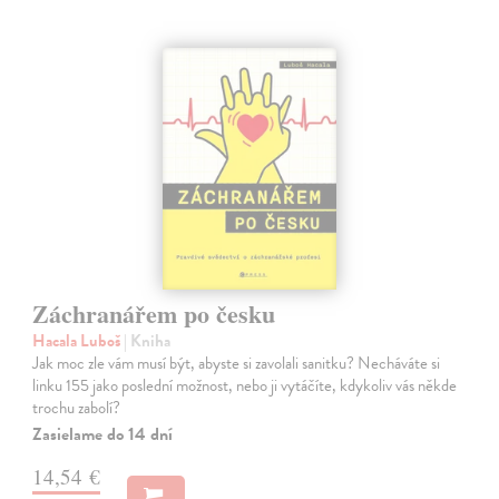
Záchranářem po česku
Hacala Luboš
| Kniha
Jak moc zle vám musí být, abyste si zavolali sanitku? Necháváte si
linku 155 jako poslední možnost, nebo ji vytáčíte, kdykoliv vás někde
trochu zabolí?
Zasielame do 14 dní
14,54 €