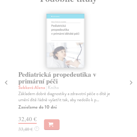
Pediatrická propedeutika v
A
primární péči
cé
Šebková Alena
| Kniha
Mi
Základem dobré diagnostiky a zdravotní péče o dítě je
Mon
umění dítě řádně vyšetřit tak, aby nedošlo k p...
zdr
pac
Zasielame do 10 dní
Za
32,40 €
41
33,40 €
?
42