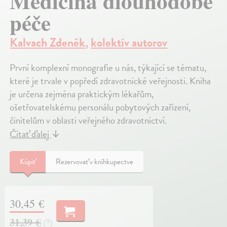
Medicína dlouhodobé
péče
Kalvach Zdeněk
,
kolektív autorov
První komplexní monografie u nás, týkající se tématu,
které je trvale v popředí zdravotnické veřejnosti. Kniha
je určena zejména praktickým lékařům,
ošetřovatelskému personálu pobytových zařízení,
činitelům v oblasti veřejného zdravotnictví.
Čítať ďalej
↓
Kúpiť
Rezervovať v kníhkupectve
30,45 €
31,39 €
?