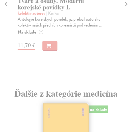
Tváře a osudy. Moderní
B
korejské povídky I.
z
kolektív autorov
| Kniha
Kal
Antologie korejských povídek, již přeložil autorský
Neu
kolektiv našich předních koreanistů pod vedením ...
svě
Na sklade
Za
?
18
11,70 €
18
Ďalšie z kategórie medicína
na sklade