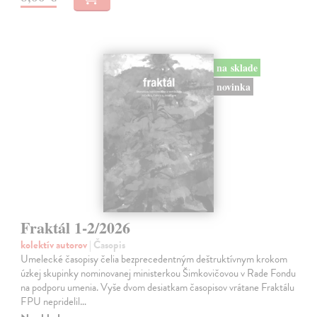
na sklade
novinka
Fraktál 1-2/2026
kolektív autorov
| Časopis
Umelecké časopisy čelia bezprecedentným deštruktívnym krokom
úzkej skupinky nominovanej ministerkou Šimkovičovou v Rade Fondu
na podporu umenia. Vyše dvom desiatkam časopisov vrátane Fraktálu
FPU nepridelil…