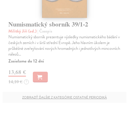
Numismatický sborník 39/1-2
Militký Jiří (ed.)
| Časopis
Numismatický sborník prezentuje výsledky numismatického bádání v
českých zemích i v širší střední Evropě. Jeho hlavním úkolem je
průběžné zveřejňování nových hromadných i jednotlivých mincovních
nálezů…
Zasielame do 12 dní
13,68 €
14,10 €
?
ZOBRAZIŤ ĎALŠIE Z KATEGÓRIE OSTATNÉ PERIODIKÁ