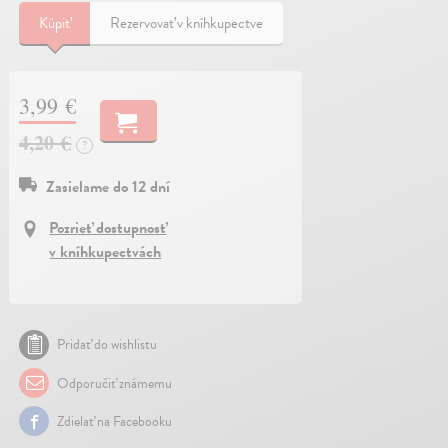
Kúpiť
Rezervovať v kníhkupectve
3,99 €
4,20 €
?
Zasielame do 12 dní
Pozrieť dostupnosť
v kníhkupectvách
Pridať do wishlistu
Odporučiť známemu
Zdielať na Facebooku