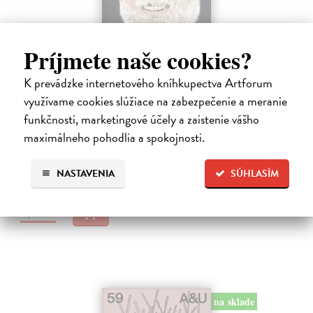
Príjmete naše cookies?
K prevádzke internetového kníhkupectva Artforum
Romboid 1/2026
využívame cookies slúžiace na zabezpečenie a meranie
kolektív autorov
| Časopis
funkčnosti, marketingové účely a zaistenie vášho
Periodikum je určené predovšetkým literátom, prekladateľom,
kritikom a záujemcom o súčasnú slovenskú literatúru a umenie.
maximálneho pohodlia a spokojnosti.
Vychádza v modernej edícii šesťkrát ročne, pričom v každom čísle
publikuje súčasnú…
NASTAVENIA
SÚHLASÍM
Zasielame do 14 dní
5,00 €
na sklade