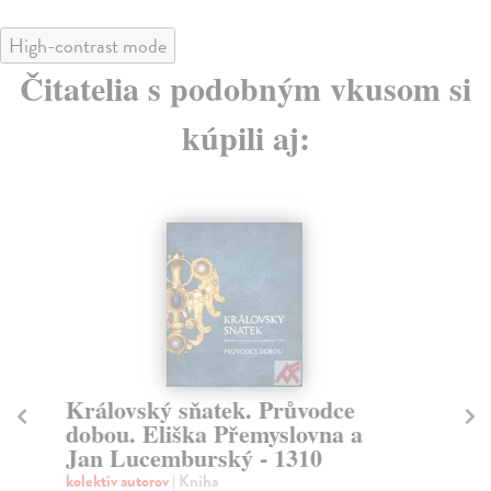
High-contrast mode
Čitatelia s podobným vkusom si
kúpili aj:
Tváře a osudy. Moderní
F
korejské povídky I.
kol
Dru
kolektív autorov
| Kniha
his
Antologie korejských povídek, již přeložil autorský