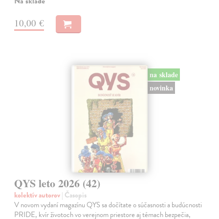
Na sklade
10,00 €
na sklade
novinka
QYS leto 2026 (42)
kolektív autorov
| Časopis
V novom vydaní magazínu QYS sa dočítate o súčasnosti a budúcnosti
PRIDE, kvír životoch vo verejnom priestore aj témach bezpečia,