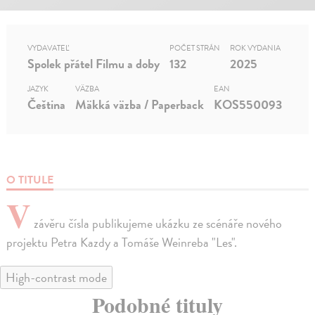
VYDAVATEĽ
POČET STRÁN
ROK VYDANIA
Spolek přátel Filmu a doby
132
2025
JAZYK
VÄZBA
EAN
Čeština
Mäkká väzba / Paperback
KOS550093
O TITULE
V
závěru čísla publikujeme ukázku ze scénáře nového
projektu Petra Kazdy a Tomáše Weinreba "Les".
High-contrast mode
Podobné tituly