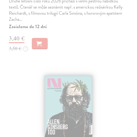
Druhé letošní číslo roku 2026 přichází s velmi pestrou nabídkou
textů. Čtenář se může seznámit např. s americkou režisérkou Kelly
Reichardt, s filmovou trilogií Carla Simóna, s hororovým apetitem
Zacha…
Zasielame do 12 dní
3,40 €
3,50 €
?