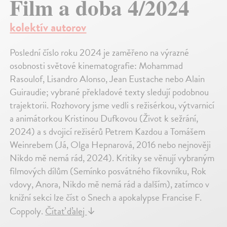
Film a doba 4/2024
kolektív autorov
Poslední číslo roku 2024 je zaměřeno na výrazné
osobnosti světové kinematografie: Mohammad
Rasoulof, Lisandro Alonso, Jean Eustache nebo Alain
Guiraudie; vybrané překladové texty sledují podobnou
trajektorii. Rozhovory jsme vedli s režisérkou, výtvarnicí
a animátorkou Kristinou Dufkovou (Život k sežrání,
2024) a s dvojicí režisérů Petrem Kazdou a Tomášem
Weinrebem (Já, Olga Hepnarová, 2016 nebo nejnověji
Nikdo mě nemá rád, 2024). Kritiky se věnují vybraným
filmových dílům (Semínko posvátného fíkovníku, Rok
vdovy, Anora, Nikdo mě nemá rád a dalším), zatímco v
knižní sekci lze číst o Snech a apokalypse Francise F.
Coppoly.
Čítať ďalej
↓