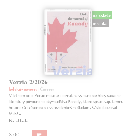
na sklade
novinka
Verzia 2/2026
kolektív autorov
| Časopis
V letnom čísle Verzie môžete spoznať najvýraznejšie hlasy súčasnej
literatúry pôvodného obyvateľstva Kanady, ktoré spracúvajú temnú
historickú skúsenosť s tzv. rezidenčnými školami. Číslo ilustroval
Miloš…
Na sklade
8,00 €