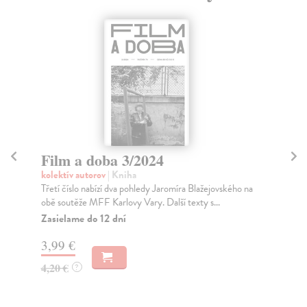
Film a doba 3/2024
F
kolektív autorov
| Kniha
kol
Třetí číslo nabízí dva pohledy Jaromíra Blažejovského na
Prv
obě soutěže MFF Karlovy Vary. Další texty s...
toh
Zasielame do 12 dní
Za
3,99 €
4,
4,20 €
4,
?