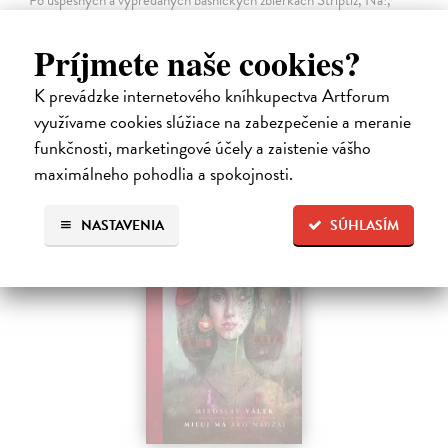
Básničky pre domáce paničky, Večný pocit nedele a Dom, vydáva
slovenská poetka Mirka Ábelová novú básnickú zbierku. Záznam o
Príjmete naše cookies?
vzniku zvláštneho…
Na sklade
K prevádzke internetového kníhkupectva Artforum
využívame cookies slúžiace na zabezpečenie a meranie
14,31 €
funkčnosti, marketingové účely a zaistenie vášho
15,90 €
?
maximálneho pohodlia a spokojnosti.
NASTAVENIA
SÚHLASÍM
na sklade