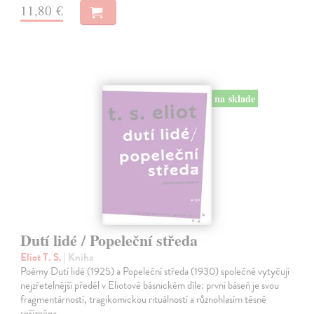
11,80 €
na sklade
Dutí lidé / Popeleční středa
Eliot T. S.
| Kniha
Poémy Dutí lidé (1925) a Popeleční středa (1930) společně vytyčují
nejzřetelnější předěl v Eliotově básnickém díle: první báseň je svou
fragmentárností, tragikomickou rituálností a různohlasím těsně
spřízněna…