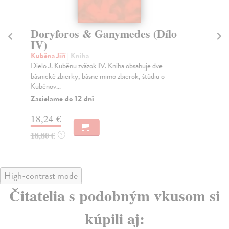
Doryforos & Ganymedes (Dílo
Z
IV)
Str
Jed
Kuběna Jiří
| Kniha
nap
Dielo J. Kuběnu zväzok IV. Kniha obsahuje dve
básnické zbierky, básne mimo zbierok, štúdiu o
Na
Kuběnov...
10
Zasielame do 12 dní
11
18,24 €
18,80 €
?
High-contrast mode
Čitatelia s podobným vkusom si
kúpili aj: