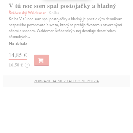
V tú noc som spal postojačky a hladný
Švábenský Waldemar
| Kniha
Kniha V tú noc som spal postojačky a hladný je poetickým denníkom
nespavého pozorovateľa sveta, ktorý sa prebíja životom s otvorenými
očami a srdcom. Waldemar Švábenský v nej destiluje desať rokov
básnických…
Na sklade
14,85 €
16,50 €
?
ZOBRAZIŤ ĎALŠIE Z KATEGÓRIE POÉZIA