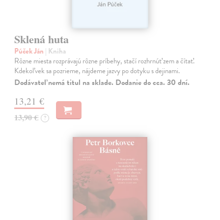
Sklená huta
Púček Ján
| Kniha
Rôzne miesta rozprávajú rôzne príbehy, stačí rozhrnúť zem a čítať.
Kdekoľvek sa pozrieme, nájdeme jazvy po dotyku s dejinami.
Dodávateľ nemá titul na sklade. Dodanie do cca. 30 dní.
13,21 €
13,90 €
?