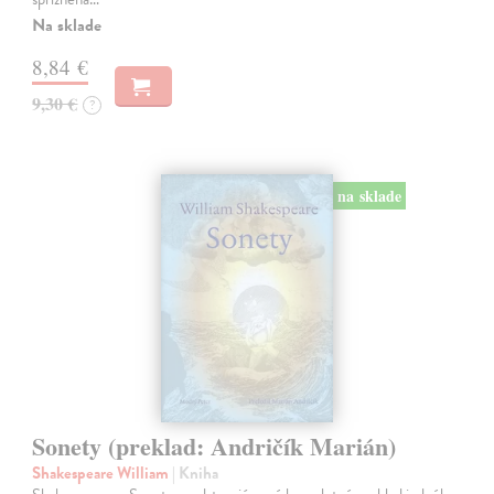
Na sklade
8,84 €
9,30 €
?
na sklade
Sonety (preklad: Andričík Marián)
Shakespeare William
| Kniha