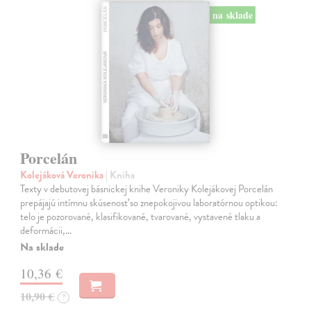
na sklade
Porcelán
Kolejáková Veronika
| Kniha
Texty v debutovej básnickej knihe Veroniky Kolejákovej Porcelán
prepájajú intímnu skúsenosť so znepokojivou laboratórnou optikou:
telo je pozorované, klasifikované, tvarované, vystavené tlaku a
deformácii,…
Na sklade
10,36 €
10,90 €
?