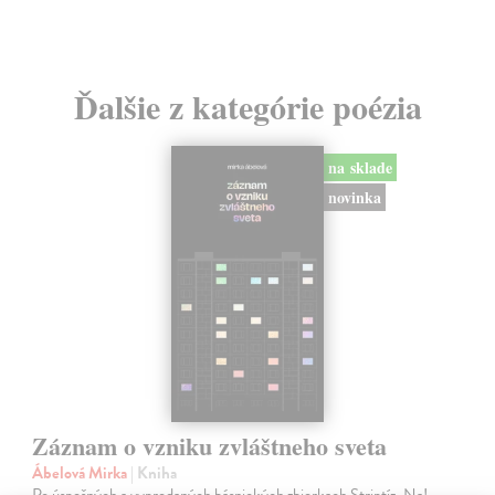
Ďalšie z kategórie poézia
na sklade
novinka
Záznam o vzniku zvláštneho sveta
Ábelová Mirka
| Kniha
Po úspešných a vypredaných básnických zbierkach Striptíz, Na!,