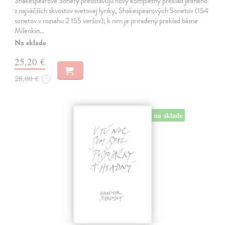
Shakespearove Sonety predstavujú nový kompletný preklad jedného
z najväčších skvostov svetovej lyriky, Shakespearových Sonetov (154
sonetov v rozsahu 2 155 veršov); k nim je priradený preklad básne
Milenkin…
Na sklade
25,20 €
28,00 €
?
na sklade