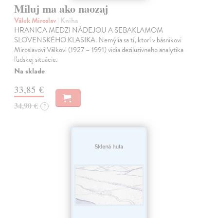
Miluj ma ako naozaj
Válek Miroslav
| Kniha
HRANICA MEDZI NÁDEJOU A SEBAKLAMOM
SLOVENSKÉHO KLASIKA. Nemýlia sa tí, ktorí v básnikovi
Miroslavovi Válkovi (1927 – 1991) vidia deziluzívneho analytika
ľudskej situácie.
Na sklade
33,85 €
34,90 €
?