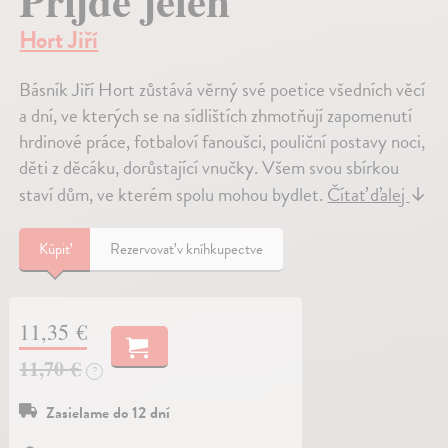
Přijde jelen
Hort Jiří
Básník Jiří Hort zůstává věrný své poetice všedních věcí
a dní, ve kterých se na sídlištích zhmotňují zapomenutí
hrdinové práce, fotbaloví fanoušci, pouliční postavy noci,
děti z děcáku, dorůstající vnučky. Všem svou sbírkou
staví dům, ve kterém spolu mohou bydlet.
Čítať ďalej
↓
Kúpiť
Rezervovať v kníhkupectve
11,35 €
11,70 €
?
Zasielame do 12 dní