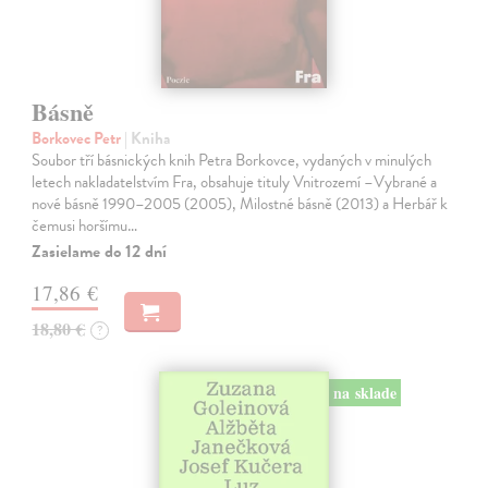
Básně
Borkovec Petr
| Kniha
Soubor tří básnických knih Petra Borkovce, vydaných v minulých
letech nakladatelstvím Fra, obsahuje tituly Vnitrozemí –Vybrané a
nové básně 1990–2005 (2005), Milostné básně (2013) a Herbář k
čemusi horšímu…
Zasielame do 12 dní
17,86 €
18,80 €
?
na sklade