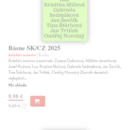
Básne SK/CZ 2025
kolektív autorov
| Kniha
Kolektív autorov a autoriek: Zuzana Goleinová, Alžběta Janečková,
Josef Kučera, Luz, Kristína Mičová, Gabriela Sedmáková, Jan Ševčík,
Tina Štěrbová, Jan Trtílek, Ondřej Novotný Zborník desiatich
najlepších…
Na sklade
8,98 €
9,45 €
?