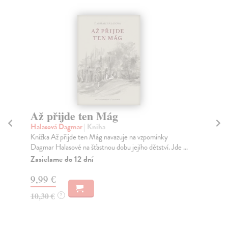
Až přijde ten Mág
Mí
Halasová Dagmar
| Kniha
Ště
Knížka Až přijde ten Mág navazuje na vzpomínky
Kdy
Dagmar Halasové na šťastnou dobu jejího dětství. Jde ...
sta
nen
Zasielame do 12 dní
Za
9,99 €
8,
10,30 €
?
8,