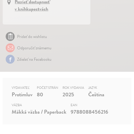
Pozrieť dostupnosť
v kníhkupectvách
Pridať do wishlistu
Odporučiť známemu
Zdielať na Facebooku
VYDAVATEĽ
POČET STRÁN
ROK VYDANIA
JAZYK
Protimluv
80
2025
Čeština
VÄZBA
EAN
Mäkká väzba / Paperback
9788088456216