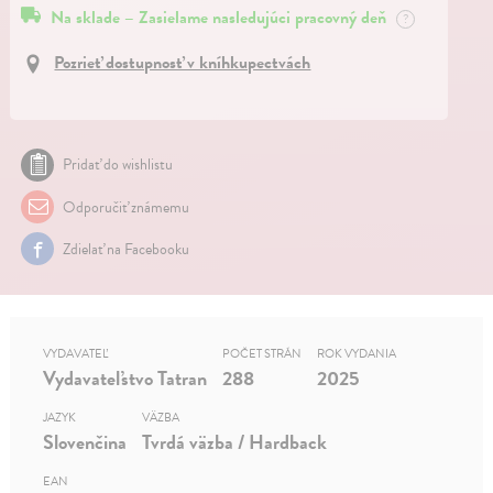
Na sklade – Zasielame nasledujúci pracovný deň
?
Pozrieť dostupnosť v kníhkupectvách
Pridať do wishlistu
Odporučiť známemu
Zdielať na Facebooku
VYDAVATEĽ
POČET STRÁN
ROK VYDANIA
Vydavateľstvo Tatran
288
2025
JAZYK
VÄZBA
Slovenčina
Tvrdá väzba / Hardback
EAN