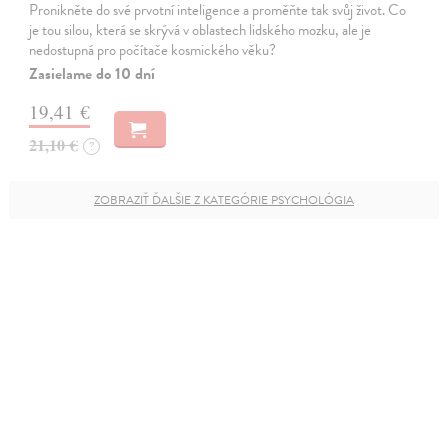
Pronikněte do své prvotní inteligence a proměňte tak svůj život. Co
je tou silou, která se skrývá v oblastech lidského mozku, ale je
nedostupná pro počítače kosmického věku?
Zasielame do 10 dní
19,41 €
21,10 €
?
ZOBRAZIŤ ĎALŠIE Z KATEGÓRIE PSYCHOLÓGIA