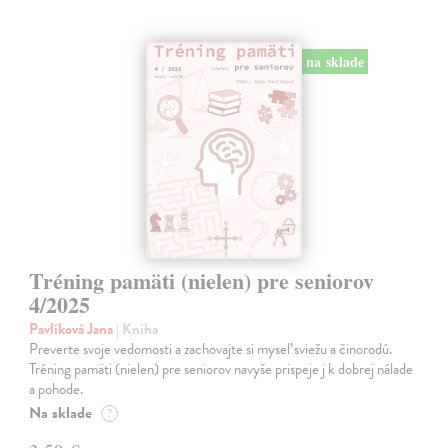
na sklade
Tréning pamäti (nielen) pre seniorov
4/2025
Pavlíková Jana
| Kniha
Preverte svoje vedomosti a zachovajte si myseľ sviežu a činorodú.
Tréning pamäti (nielen) pre seniorov navyše prispeje j k dobrej nálade
a pohode.
Na sklade
?