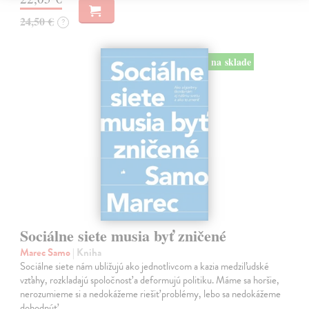
24,50 €
?
na sklade
Sociálne siete musia byť zničené
Marec Samo
| Kniha
Sociálne siete nám ubližujú ako jednotlivcom a kazia medziľudské
vzťahy, rozkladajú spoločnosť a deformujú politiku. Máme sa horšie,
nerozumieme si a nedokážeme riešiť problémy, lebo sa nedokážeme
dohodnúť…