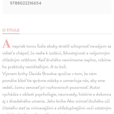
9788022216654
O TITULE
A
napriek tomu ľudia akoby stratili schopnosť navzájom sa
vidieť a chápať, čo vedie k izolácii, ľahostajnosti a vzájomným
chladným vzťahom. Keď druhého nevnímame naplno, robíme
ho prakticky neviditeľným. A to bolí.
Význam knihy Davida Brooksa spočíva v tom, že nám
pomáha klásť tie správne otázky a usmerňuje nás, aby sme
vedeli, čomu venovať pri rozhovoroch pozornosť. Autor
vychádza z oblasti psychológie, neurovedy, histórie a dokonca
aj z divadelného umenia. Jeho kniha Ako vnímať druhého učí
čitateľov stať sa vnímavejšími a ohľaduplnejšími voči ostatným