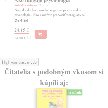
kolektív autorov
| Kniha
Mc
Najjednoduchší a vizuálne najpútavejší sprievodca
Zab
psychológiou Ako si môžete pretvoriť mozog, aby s...
moz
Do 4 dní
Na
24,15 €
28
24,90 €
29
?
High-contrast mode
Čitatelia s podobným vkusom si
kúpili aj:
na sklade