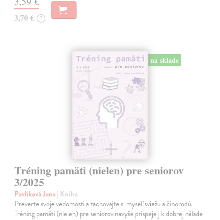
3,59 €
3,70 €
?
na sklade
Tréning pamäti (nielen) pre seniorov
3/2025
Pavlíková Jana
| Kniha
Preverte svoje vedomosti a zachovajte si myseľ sviežu a činorodú.
Tréning pamäti (nielen) pre seniorov navyše prispeje j k dobrej nálade