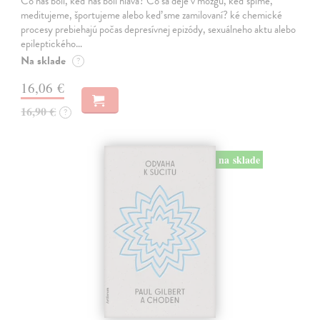
Čo nás bolí, keď nás bolí hlava? Čo sa deje v mozgu, keď spíme,
meditujeme, športujeme alebo keď sme zamilovaní? ké chemické
procesy prebiehajú počas depresívnej epizódy, sexuálneho aktu alebo
epileptického…
Na sklade
?
16,06 €
16,90 €
?
na sklade