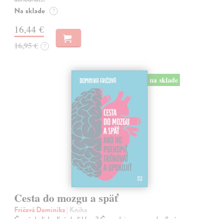
Na sklade
?
16,44 €
16,95 €
?
na sklade
Cesta do mozgu a späť
Fričová Dominika
| Kniha