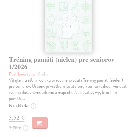
Tréning pamäti (nielen) pre seniorov
1/2026
Pavlíková Jana
| Kniha
Vitajte v treťom ročníku pracovného zošita Tréning pamäti (nielen)
pre seniorov. Určený je všetkým lúštiteľom, ktorí sa rozhodli venovať
svojmu duševnému zdraviu a majú chuť zdolávať výzvy, ktoré im
pomôžu…
Na sklade
?
3,52 €
3,70 €
?