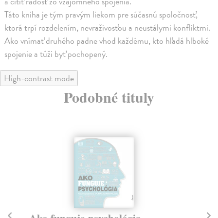
a cítiť radosť zo vzájomného spojenia.
Táto kniha je tým pravým liekom pre súčasnú spoločnosť,
ktorá trpí rozdelením, nevraživosťou a neustálymi konfliktmi.
Ako vnímať druhého padne vhod každému, kto hľadá hlboké
spojenie a túži byť pochopený.
High-contrast mode
Podobné tituly
Ako funguje psychológia
A