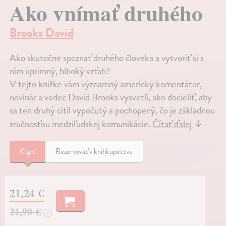
Ako vnímať druhého
Brooks David
Ako skutočne spoznať druhého človeka a vytvoriť si s
ním úprimný, hlboký vzťah?
V tejto knižke vám významný americký komentátor,
novinár a vedec David Brooks vysvetlí, ako docieliť, aby
sa ten druhý cítil vypočutý a pochopený, čo je základnou
zručnosťou medziľudskej komunikácie.
Čítať ďalej
↓
Kúpiť
Rezervovať v kníhkupectve
21,24 €
21,90 €
?