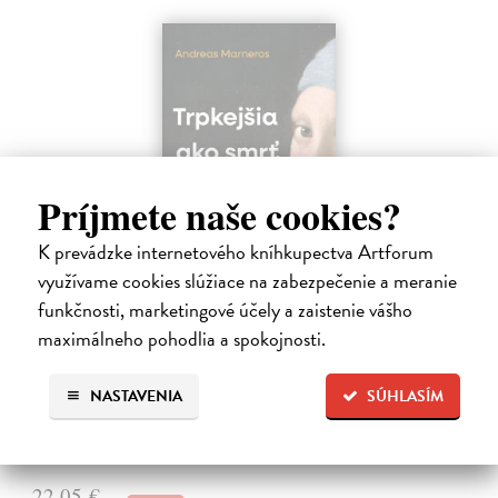
Príjmete naše cookies?
K prevádzke internetového kníhkupectva Artforum
využívame cookies slúžiace na zabezpečenie a meranie
Trpkejšia ako smrť je žena
funkčnosti, marketingové účely a zaistenie vášho
maximálneho pohodlia a spokojnosti.
Marneros Andreas
| Kniha
JE TO MOŽNO NAJVÄČŠIA REVOLÚCIA NAŠICH DNÍ:
rovnocennosť a rovnoprávnosť ženy a muža. Vojna a mier medzi
NASTAVENIA
SÚHLASÍM
pohlaviami sa však nezačali feminizmom 20. storočia, ale ich
spolužitím.
Zasielame do 14 dní
22,05 €