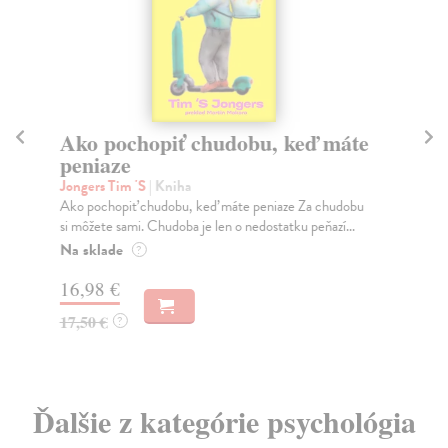
Ako pochopiť chudobu, keď máte
A
peniaze
Ri
„Ka
Jongers Tim 'S
| Kniha
tak
Ako pochopiť chudobu, keď máte peniaze Za chudobu
si môžete sami. Chudoba je len o nedostatku peňazí...
Za
Na sklade
?
18
16,98 €
18
17,50 €
?
Ďalšie z kategórie psychológia