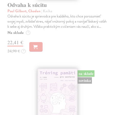
Odvaha k súcitu
Paul Gilbert, Choden
| Kniha
Odvaha k súcitu je sprievodca pre každého, kto chce porozumieť
svojej mysli, zvládať stres, nájsť vnútorný pokoj a rozvíjať láskavý vzťah
k sebe aj druhým. Vďaka praktickým cvičeniam vás naučí, ako si…
Na sklade
?
22,41 €
24,90 €
?
na sklade
novinka