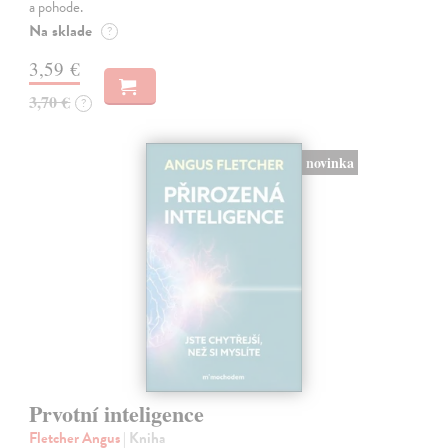
a pohode.
Na sklade
?
3,59 €
3,70 €
?
novinka
Prvotní inteligence
Fletcher Angus
| Kniha