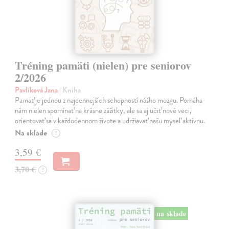
Tréning pamäti (nielen) pre seniorov
2/2026
Pavlíková Jana
| Kniha
Pamäť je jednou z najcennejších schopností nášho mozgu. Pomáha
nám nielen spomínať na krásne zážitky, ale sa aj učiť nové veci,
orientovať sa v každodennom živote a udržiavať našu myseľ aktívnu.
Na sklade
?
3,59 €
3,70 €
?
na sklade