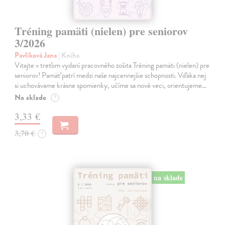
Tréning pamäti (nielen) pre seniorov
3/2026
Pavlíková Jana
| Kniha
Vitajte v treťom vydaní pracovného zošita Tréning pamäti (nielen) pre
seniorov! Pamäť patrí medzi naše najcennejšie schopnosti. Vďaka nej
si uchovávame krásne spomienky, učíme sa nové veci, orientujeme…
Na sklade
?
3,33 €
3,70 €
?
na sklade