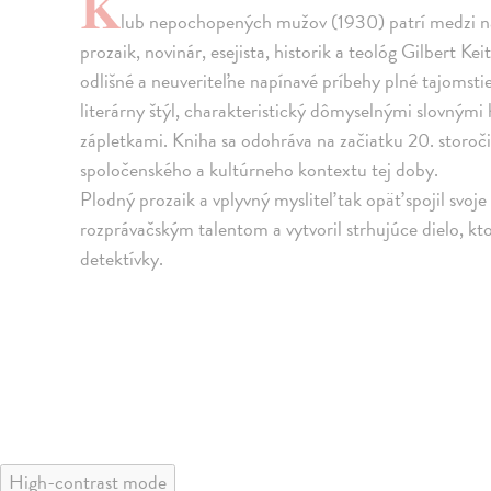
K
lub nepochopených mužov (1930) patrí medzi na
prozaik, novinár, esejista, historik a teológ Gilbert K
odlišné a neuveriteľne napínavé príbehy plné tajomstiev
literárny štýl, charakteristický dômyselnými slovný
zápletkami. Kniha sa odohráva na začiatku 20. storoči
spoločenského a kultúrneho kontextu tej doby.
Plodný prozaik a vplyvný mysliteľ tak opäť spojil svoj
rozprávačským talentom a vytvoril strhujúce dielo, kt
detektívky.
High-contrast mode