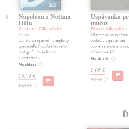
Napoleon z Notting
Uspávanka pr
Hillu
mužov
Chesterton Gilbert Keith
|
Džavachišviliová Kato
Kniha
Džavachišviliovej básne
Dej literárnej prvotiny anglický
osobitou expresivitou
a
spisovateľa, filozofa a laického
popretkávanou jemnou,
teológa Gilberta Keitha
až mrazivou iró...
Chesterton...
Na sklade
?
Na sklade
?
6,65 €
15,19 €
7,00 €
?
15,99 €
?
Ď