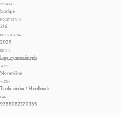
VYDAVATEĽ
Európa
POČET STRÁN
216
ROK VYDANIA
2025
EDÍCIA
Liga výnimočných
JAZYK
Slovenčina
VÄZBA
Tvrdá väzba / Hardback
EAN
9788082370365