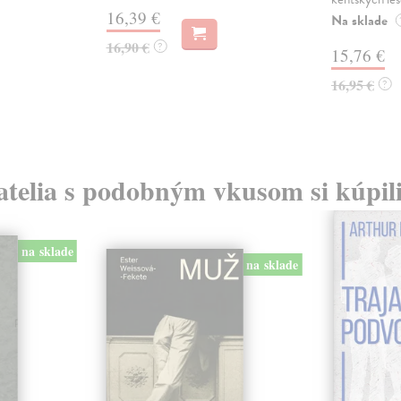
16,39 €
Na sklade
16,90 €
?
15,76 €
16,95 €
?
atelia s podobným vkusom si kúpili
na sklade
na sklade