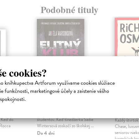
Podobné tituly
še cookies?
ho kníhkupectva Artforum využívame cookies slúžiace
e funkčnosti, marketingové účely a zaistenie vášho
spokojnosti.
Elitný klub
Štvrtko
detektív
niha
Marsonsová Angela
| Kniha
inšpirovaný
Prijímacie rituály, zvláštne úmrtia
Osman Rich
. Keď do
študentov. Keď tínedžerka Sadie
Každý štvrtok
 Rocca
Wintersová zoskočí zo školskej ...
Chase, luxus
seniorov niek
Do 4 dní
kentských leso