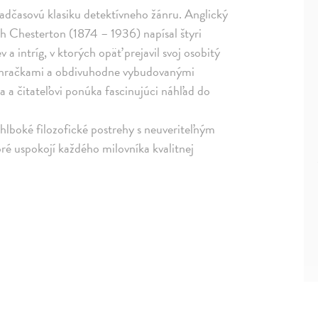
dčasovú klasiku detektívneho žánru. Anglický
eith Chesterton (1874 – 1936) napísal štyri
 a intríg, v ktorých opäť prejavil svoj osobitý
mi hračkami a obdivuhodne vybudovanými
a a čitateľovi ponúka fascinujúci náhľad do
e hlboké filozofické postrehy s neuveriteľným
oré uspokojí každého milovníka kvalitnej