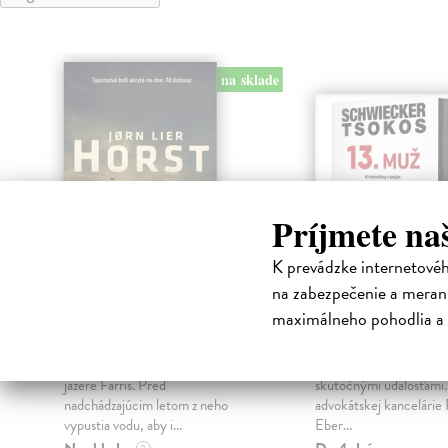
na sklade
Príjmete na
K prevádzke internetové
na zabezpečenie a merani
maximálneho pohodlia a 
Keď opadne voda
13. muž
Horst Jorn Lier
| Kniha
Schwiecker Florian
| K
ý
Tuhá zima poškodila stavidlá na
Mrazivý justičný triler 
jazere Farris. Pred
skutočnými udalosťami
nadchádzajúcim letom z neho
advokátskej kancelárie
vypustia vodu, aby i...
Eber...