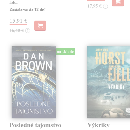
Jak…
17,95 €
?
Zasielame do 12 dní
15,91 €
16,40 €
?
na sklade
Posledné tajomstvo
Výkriky