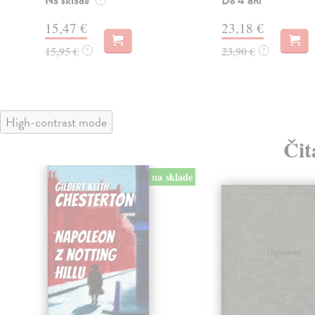
Na sklade
Do 4 dní
?
15,47 €
23,18 €
15,95 €
23,90 €
?
?
High-contrast mode
Čit
na sklade
klade