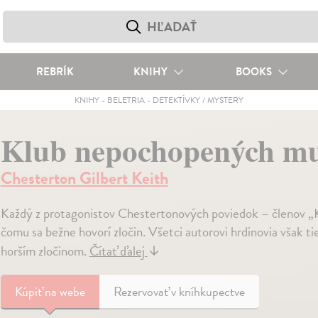
REBRÍK
KNIHY
BOOKS
KNIHY
-
BELETRIA
-
DETEKTÍVKY / MYSTERY
Klub nepochopených m
Chesterton Gilbert Keith
Každý z protagonistov Chestertonových poviedok – členov 
čomu sa bežne hovorí zločin. Všetci autorovi hrdinovia však tie
horším zločinom.
Čítať ďalej
↓
Kúpiť
na webe
Rezervovať v kníhkupectve