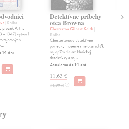
odvodníci
Detektívne príbehy
Ke
otca Browna
hur
| Kniha
Hor
ý prozaik Arthur
Tuhá
Chesterton Gilbert Keith
|
 – 1947) vytvoril
jaze
Kniha
vo tajomných
nad
Chestertonove detektívne
...
vypu
poviedky môžeme smelo zaradiť k
najlepším dielam klasickej
o 14 dní
Na 
detektívky a naj...
15
Zasielame do 14 dní
15,
11,63 €
11,99 €
?
ry