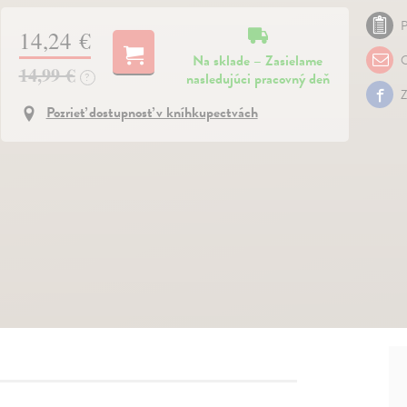
P
14,24 €
Na sklade – Zasielame
O
14,99 €
nasledujúci pracovný deň
?
Z
Pozrieť dostupnosť v kníhkupectvách