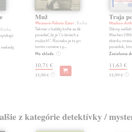
e
Muž
Traja p
Weissová-Fekete Ester
| Kniha
Machen Art
Takmer o každej knihe sa dá
Slávny welšsk
| Kniha
povedať, že je \"o ženách a
Machen (1863
 vynikajú
mužoch\". Rovnako je to pri
zbierku mrazi
tomto románe s p...
poviedok, ktor
 niekedy
Na sklade
Zasielame d
?
10,71 €
11,63 €
11,90 €
11,99 €
?
?
alšie z kategórie detektívky / myste