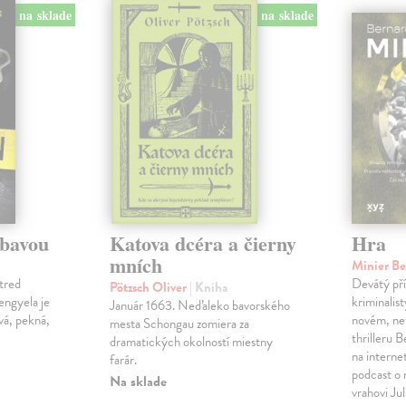
na sklade
na sklade
ábavou
Katova dcéra a čierny
Hra
mních
Minier B
tred
Devátý pří
Pötzsch Oliver
| Kniha
Lengyela je
kriminalis
Január 1663. Neďaleko bavorského
vá, pekná,
novém, ne
mesta Schongau zomiera za
thrilleru 
dramatických okolností miestny
na interne
farár.
podcast o
Na sklade
vrahovi Ju