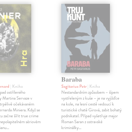
Baraba
ernard
| Kniha
Sagitarius Petr
| Kniha
pad ostříleného
Nestandardním způsobem – šípem
ty Martina Servaze v
vystřeleným z kuše – je na vyjížďce
trpělivě očekávaném
na kole, na lesní cestě vedoucí k
Bernarda Miniera. Když se
turistické chatě Girová, zabit bohatý
tu začne šířit true crime
podnikatel. Případ vyšetřuje major
 nepolapitelném sériovém
Roman Saran z ostravské
lianu…
kriminálky…