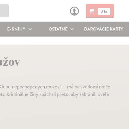
0 ks
E-KNIHY
OSTATNÉ
DAROVACIE KARTY
užov
„Klubu nepochopených mužov“ – má na svedomí niečo,
to kriminálne činy spáchali preto, aby zabránili oveľa