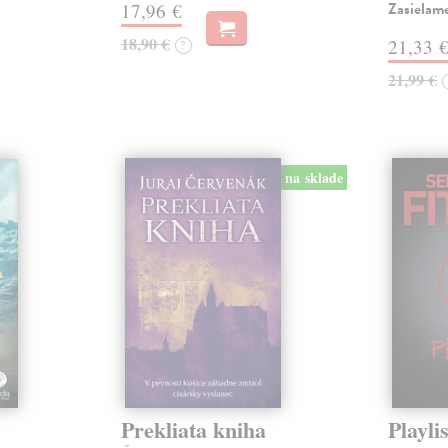
Zasielam
17,96 €
18,90 €
21,33 
?
21,99 €
na sklade
Prekliata kniha
Playlis