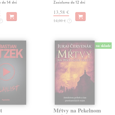
e do 14 dní
Zasielame do 12 dní
€
13,58 €
14,00 €
?
?
na sklade
t
Mŕtvy na Pekelnom