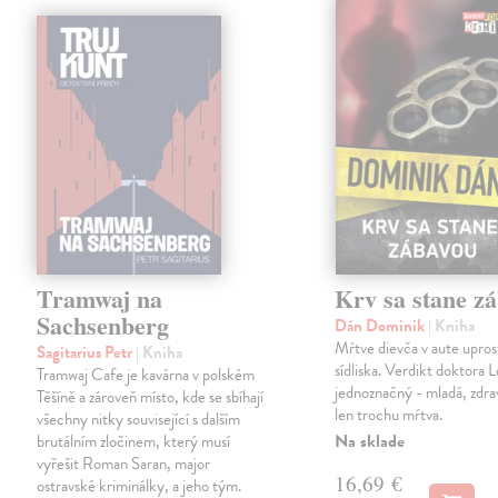
Tramwaj na
Krv sa stane z
Sachsenberg
Dán Dominik
| Kniha
Mŕtve dievča v aute upros
Sagitarius Petr
| Kniha
sídliska. Verdikt doktora 
Tramwaj Cafe je kavárna v polském
jednoznačný - mladá, zdra
Těšíně a zároveň místo, kde se sbíhají
len trochu mŕtva.
všechny nitky související s dalším
Na sklade
brutálním zločinem, který musí
vyřešit Roman Saran, major
16,69 €
ostravské kriminálky, a jeho tým.