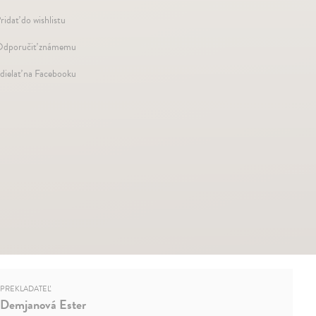
ridať do wishlistu
dporučiť známemu
dielať na Facebooku
PREKLADATEĽ
Demjanová Ester