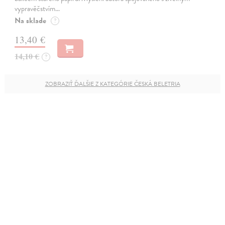
vypravěčstvím…
Na sklade
?
13,40 €
14,10 €
?
ZOBRAZIŤ ĎALŠIE Z KATEGÓRIE ČESKÁ BELETRIA