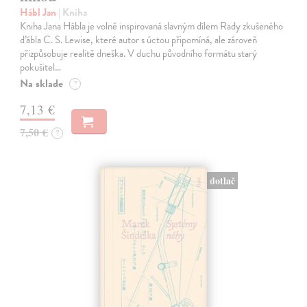
Hábl Jan
| Kniha
Kniha Jana Hábla je volně inspirovaná slavným dílem Rady zkušeného
ďábla C. S. Lewise, které autor s úctou připomíná, ale zároveň
přizpůsobuje realitě dneška. V duchu původního formátu starý
pokušitel…
Na sklade
?
7,13 €
7,50 €
?
dotlač