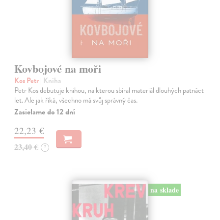
Kovbojové na moři
Kos Petr
| Kniha
Petr Kos debutuje knihou, na kterou sbíral materiál dlouhých patnáct
let. Ale jak říká, všechno má svůj správný čas.
Zasielame do 12 dní
22,23 €
23,40 €
?
na sklade