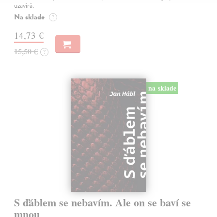
uzavírá.
Na sklade
?
14,73 €
15,50 €
?
na sklade
S ďáblem se nebavím. Ale on se baví se
mnou