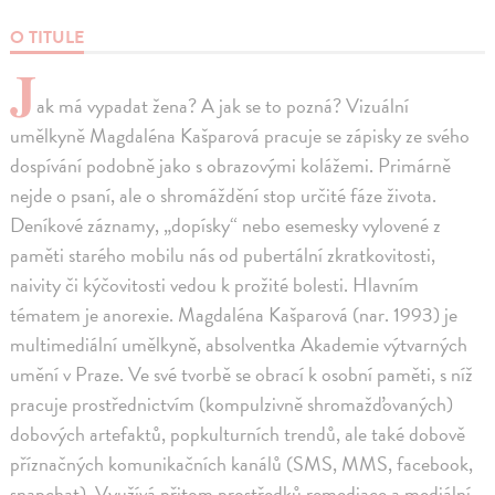
O TITULE
J
ak má vypadat žena? A jak se to pozná? Vizuální
umělkyně Magdaléna Kašparová pracuje se zápisky ze svého
dospívání podobně jako s obrazovými kolážemi. Primárně
nejde o psaní, ale o shromáždění stop určité fáze života.
Deníkové záznamy, „dopísky“ nebo esemesky vylovené z
paměti starého mobilu nás od pubertální zkratkovitosti,
naivity či kýčovitosti vedou k prožité bolesti. Hlavním
tématem je anorexie. Magdaléna Kašparová (nar. 1993) je
multimediální umělkyně, absolventka Akademie výtvarných
umění v Praze. Ve své tvorbě se obrací k osobní paměti, s níž
pracuje prostřednictvím (kompulzivně shromažďovaných)
dobových artefaktů, popkulturních trendů, ale také dobově
příznačných komunikačních kanálů (SMS, MMS, facebook,
snapchat). Využívá přitom prostředků remediace a mediální