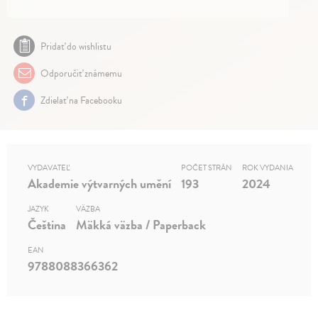
Pridať do wishlistu
Odporučiť známemu
Zdielať na Facebooku
VYDAVATEĽ
POČET STRÁN
ROK VYDANIA
Akademie výtvarných umění
193
2024
JAZYK
VÄZBA
Čeština
Mäkká väzba / Paperback
EAN
9788088366362