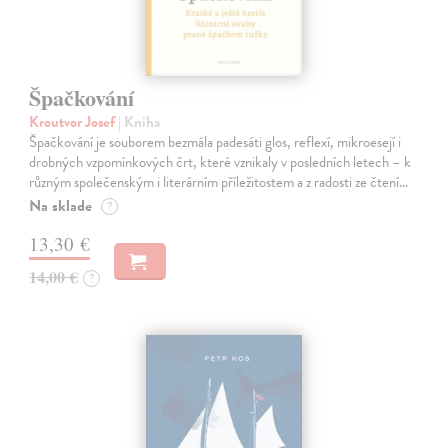
Špačkování
Kroutvor Josef
| Kniha
Špačkování je souborem bezmála padesáti glos, reflexí, mikroesejí i
drobných vzpomínkových črt, které vznikaly v posledních letech – k
různým společenským i literárním příležitostem a z radosti ze čtení…
Na sklade
?
13,30 €
14,00 €
?