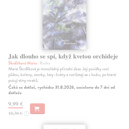
Jak dlouho se spí, když kvetou orchideje
Škrdlíková Marie
| Kniha
Marie Škrdlíková je mimořádný přírodní úkaz. Její povídky voní
půdou, kořeny, stonky, listy i květy a rozrůstají se v louku, po které
putují stíny mraků.
Čaká sa dotlač, vychádza 31.8.2026, zasielame do 7 dní od
dotlače
9,99 €
10,30 €
?