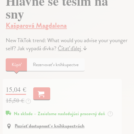
Hlavně se těším na
sny
Kašparová Magdalena
New TikTok trend: What would you advise your younger
self? Jak vypadá dívka?
Čítať ďalej
↓
Kúpiť
Rezervovať v kníhkupectve
15,04 €
15,50 €
?
Na sklade – Zasielame nasledujúci pracovný deň
?
Pozrieť dostupnosť v kníhkupectvách