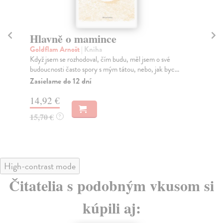
Tohle je skutečnost
H
Krejcarová-Černá Jana
| Kniha
Po
Úplný soubor básnického a povídkového díla
Prv
pozoruhodné české spisovatelky, dcery novinářky
pos
Mileny Je...
Za
Zasielame do 12 dní
17
15,91 €
18
16,40 €
?
High-contrast mode
Čitatelia s podobným vkusom si
kúpili aj: