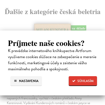
Ďalšie z kategórie česká beletria
na sklade
Príjmete naše cookies?
K prevádzke internetového kníhkupectva Artforum
využívame cookies slúžiace na zabezpečenie a meranie
funkčnosti, marketingové účely a zaistenie vášho
maximálneho pohodlia a spokojnosti.
NASTAVENIA
SÚHLASÍM
Pomalost
Kundera Milan
| Kniha
Pomalost, chronologicky první ze čtyř románů Milana Kundery
napsaných francouzsky, vychází v českém překladu Anny
Kareninové. Vydávání Kunderových románů v českém jazyce se