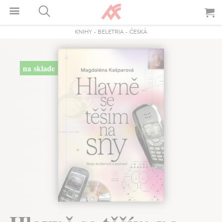
KNIHY
-
BELETRIA
-
ČESKÁ
na sklade