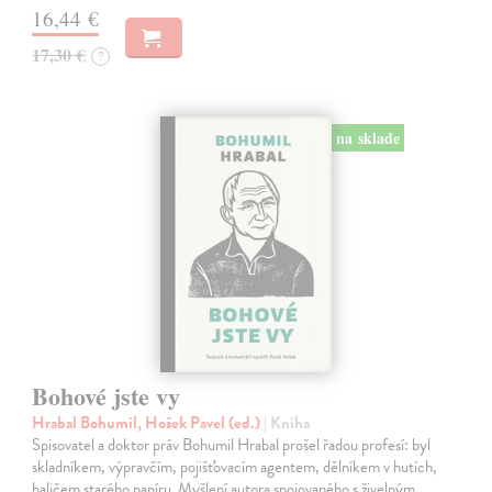
16,44 €
17,30 €
?
na sklade
Bohové jste vy
Hrabal Bohumil, Hošek Pavel (ed.)
| Kniha
Spisovatel a doktor práv Bohumil Hrabal prošel řadou profesí: byl
skladníkem, výpravčím, pojišťovacím agentem, dělníkem v hutích,
baličem starého papíru. Myšlení autora spojovaného s živelným