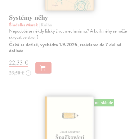
Systémy něhy
Šindelka Marek
| Kniha
Nepodobá se někdy lidský život mechanismu? A kolik něhy se může
skrývat ve stroji?
Čaká sa dotlač, vychádza 1.9.2026, zasielame do 7 dní od
dotlače
22,33 €
23,50 €
?
na sklade