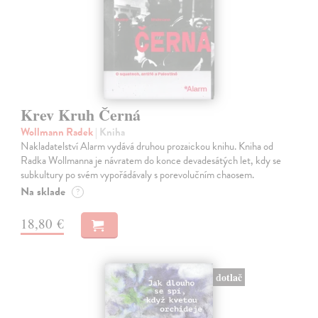
Krev Kruh Černá
Wollmann Radek
| Kniha
Nakladatelství Alarm vydává druhou prozaickou knihu. Kniha od
Radka Wollmanna je návratem do konce devadesátých let, kdy se
subkultury po svém vypořádávaly s porevolučním chaosem.
Na sklade
?
18,80 €
dotlač