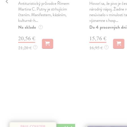
Antituristický průvodce Římem
Hovorí sa, že pivo je če
v
Martina C. Putny je strhujícím
národný nápoj. Žiadne 
čtením. Manifestem, kázáním,
nesúviselo v minulosti t
kulturně-h...
významne s hosp...
Na sklade
Do 4 pracovných dní
?
20,56 €
15,76 €
21,20 €
16,95 €
?
?