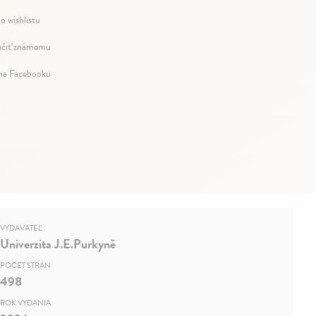
o wishlistu
čiť známemu
 na Facebooku
VYDAVATEĽ
Univerzita J.E.Purkyně
POČET STRÁN
498
ROK VYDANIA