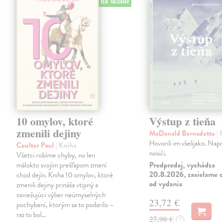
na sklade
10 omylov, ktoré
Výstup z tieňa
zmenili dejiny
McDonald Bernadette
|
Hovorili im všelijako. Napr
Coulter Paul
| Kniha
nosiči.
Všetci robíme chyby, no len
Predpredaj, vychádza
málokto svojím prešľapom zmení
20.8.2026, zasielame d
chod dejín. Kniha 10 omylov, ktoré
od vydania
zmenili dejiny prináša vtipný a
osviežujúci výber neúmyselných
23,72 €
pochybení, ktorým sa to podarilo –
raz to bol…
27,90 €
?