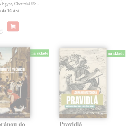
y Egypt, Chetitská říše…
e do 14 dní
€
?
na sklade
na sklade
bránou do
Pravidlá