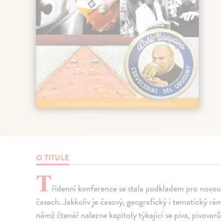
O TITULE
T
řídenní konference se stala podkladem pro novou 
časech. Jakkoliv je časový, geografický i tematický r
němž čtenář nalezne kapitoly týkající se piva, pivovarů