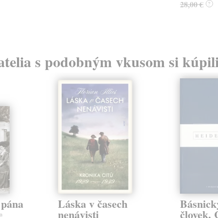
28,00 €
?
atelia s podobným vkusom si kúpili
e pána
Láska v časech
Básnick
nenávisti
človek. 
a