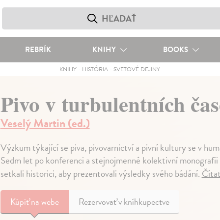
REBRÍK
KNIHY
BOOKS
KNIHY
-
HISTÓRIA
-
SVETOVÉ DEJINY
Pivo v turbulentních ča
Veselý Martin (ed.)
Výzkum týkající se piva, pivovarnictví a pivní kultury se v hu
Sedm let po konferenci a stejnojmenné kolektivní monografii
setkali historici, aby prezentovali výsledky svého bádání.
Čítať
Kúpiť
na webe
Rezervovať v kníhkupectve