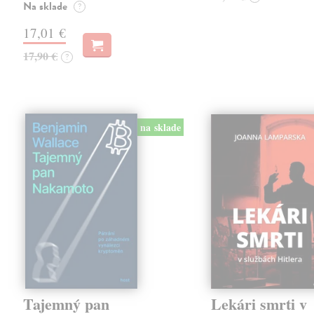
Na sklade
?
17,01 €
17,90 €
?
na sklade
Tajemný pan
Lekári smrti v