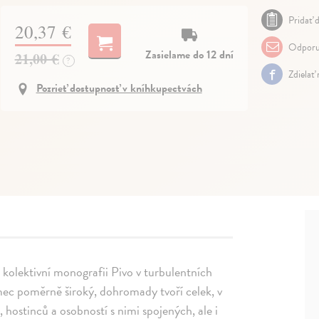
Pridať d
20,37 €
Odporu
Zasielame do 12 dní
21,00 €
?
Zdielať
Pozrieť dostupnosť v kníhkupectvách
kolektivní monografii Pivo v turbulentních
ámec poměrně široký, dohromady tvoří celek, v
, hostinců a osobností s nimi spojených, ale i