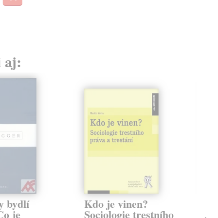
 aj:
y bydlí
Kdo je vinen?
Vz
Co je
Sociologie trestního
po