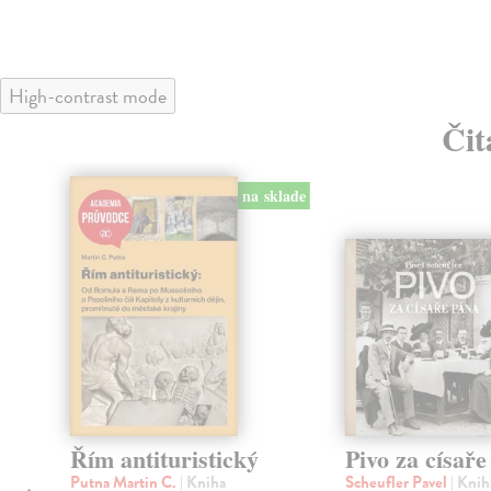
High-contrast mode
Čit
na sklade
Řím antituristický
Pivo za císař
Putna Martin C.
| Kniha
Scheufler Pavel
| Knih