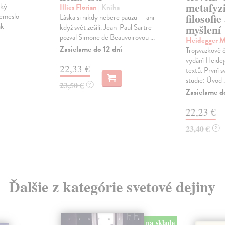
metafyz
ský
Illies Florian
| Kniha
filosofie
remeslo
Láska si nikdy nebere pauzu — ani
ak
myšlení
když svět zešílí. Jean-Paul Sartre
pozval Simone de Beauvoirovou ...
Heidegger M
Zasielame do 12 dní
Trojsvazkové
vydání Heide
22,33 €
textů. První 
studie: Úvod .
23,50 €
?
Zasielame d
22,23 €
23,40 €
?
Ďalšie z kategórie svetové dejiny
na sklade