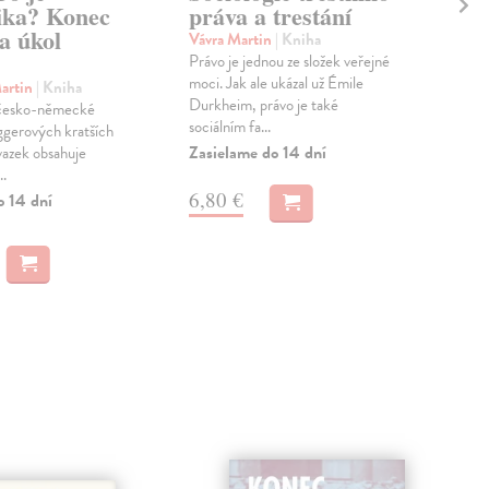
ika? Konec
práva a trestání
št
 a úkol
po
Vávra Martin
| Kniha
Právo je jednou ze složek veřejné
Sel
moci. Jak ale ukázal už Émile
Štěs
artin
| Kniha
Durkheim, právo je také
důle
 česko-německé
sociálním fa...
nedá
ggerových kratších
prav
Zasielame do 14 dní
svazek obsahuje
..
Dod
skl
6,80 €
o 14 dní
dní
18
18,