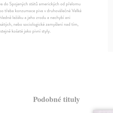
piva do Spojených států amerických od přelomu
 nebo třeba konzumace piva v druhoválečné Velké
ohledně ležáku a jeho zrodu a nechybí ani
esátých, nebo sociologické zamyšlení nad tím,
tejně košaté jako pivní styly.
Podobné tituly