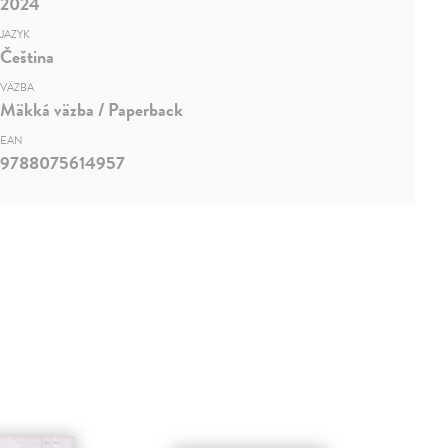
2024
JAZYK
Čeština
VÄZBA
Mäkká väzba / Paperback
EAN
9788075614957