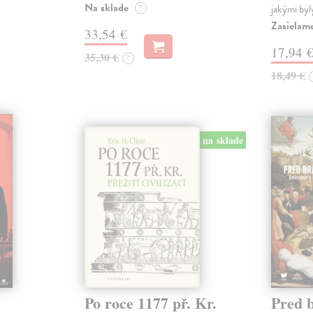
Na sklade
?
jakými byl
Zasielam
33,54 €
17,94 
35,30 €
?
18,49 €
na sklade
Po roce 1177 př. Kr.
Pred 