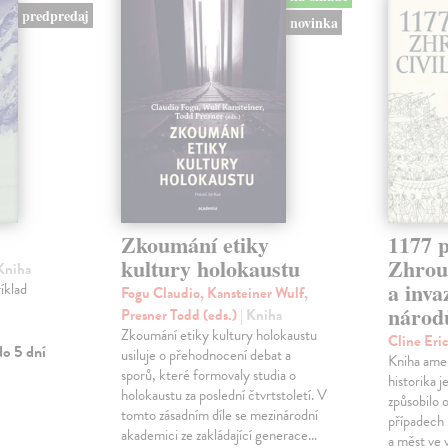
predpredaj
novinka
Zkoumání etiky
1177 p
kultury holokaustu
Zhrouc
 Kniha
a inv
íklad
Fogu Claudio, Kansteiner Wulf,
národ
Presner Todd (eds.)
| Kniha
Zkoumání etiky kultury holokaustu
Cline Eri
o 5 dní
usiluje o přehodnocení debat a
Kniha ame
sporů, které formovaly studia o
historika 
holokaustu za poslední čtvrtstoletí. V
způsobilo 
tomto zásadním díle se mezinárodní
případech i
akademici ze zakládající generace…
a měst ve