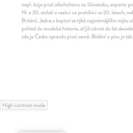
např. boje proti alkoholismu na Slovensku, exportu 
19. a 20. století a reakci na prohibici ve 20. letech,
Británii. Jedna z kapitol se týká nejznámějšího mýtu 
pohled do soudobé historie, ať již návrat do let devad
zda je Česko opravdu pivní země. Bádání o pivu je tak s
High-contrast mode