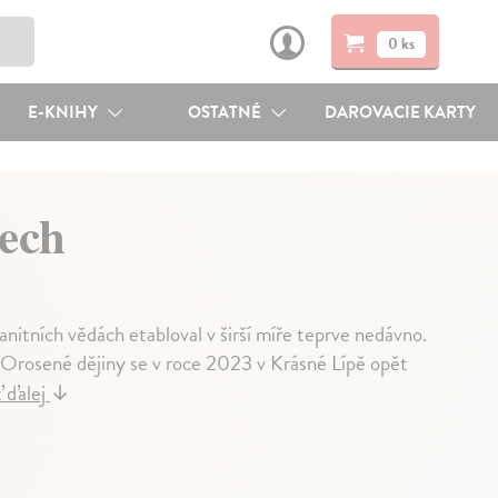
0 ks
E-KNIHY
OSTATNÉ
DAROVACIE KARTY
sech
manitních vědách etabloval v širší míře teprve nedávno.
 Orosené dějiny se v roce 2023 v Krásné Lípě opět
 ďalej
↓