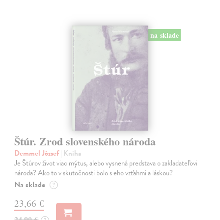
na sklade
Štúr. Zrod slovenského národa
Demmel József
| Kniha
Je Štúrov život viac mýtus, alebo vysnená predstava o zakladateľovi
národa? Ako to v skutočnosti bolo s eho vzťahmi a láskou?
Na sklade
?
23,66 €
24,90 €