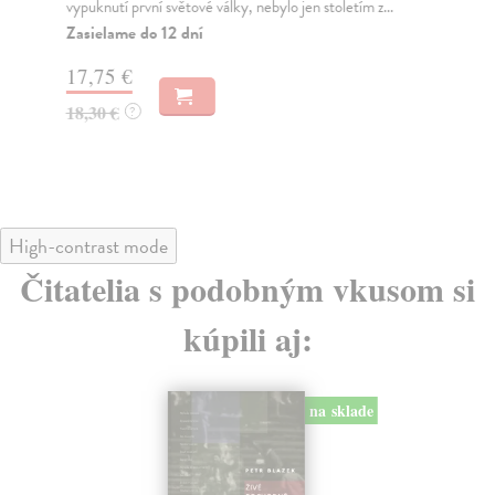
vypuknutí první světové války, nebylo jen stoletím z...
kol
p...
Zasielame do 12 dní
Za
17,75 €
19
18,30 €
?
19
High-contrast mode
Čitatelia s podobným vkusom si
kúpili aj:
na sklade