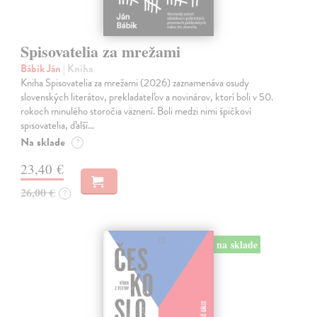
Spisovatelia za mrežami
Bábik Ján
| Kniha
Kniha Spisovatelia za mrežami (2026) zaznamenáva osudy
slovenských literátov, prekladateľov a novinárov, ktorí boli v 50.
rokoch minulého storočia väznení. Boli medzi nimi špičkoví
spisovatelia, ďalší…
Na sklade
?
23,40 €
26,00 €
?
na sklade