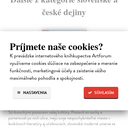
české dejiny
na sklade
Príjmete naše cookies?
K prevádzke internetového kníhkupectva Artforum
využívame cookies slúžiace na zabezpečenie a meranie
funkčnosti, marketingové účely a zaistenie vášho
maximálneho pohodlia a spokojnosti.
NASTAVENIA
SÚHLASÍM
Studne mútne
Getting Peter
| Kniha
Sú ikonickými postavami našej kultúry. Postavili im sochy a
pomenovali po nich ulice, majú svoje nespochybniteľné miesto v
lexikónoch literatúry aj učebniciach, slovenské moderné umenie sa