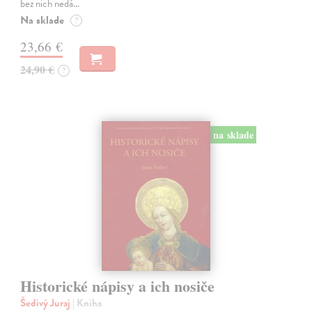
bez nich nedá…
Na sklade
?
23,66 €
24,90 €
?
na sklade
Historické nápisy a ich nosiče
Šedivý Juraj
| Kniha