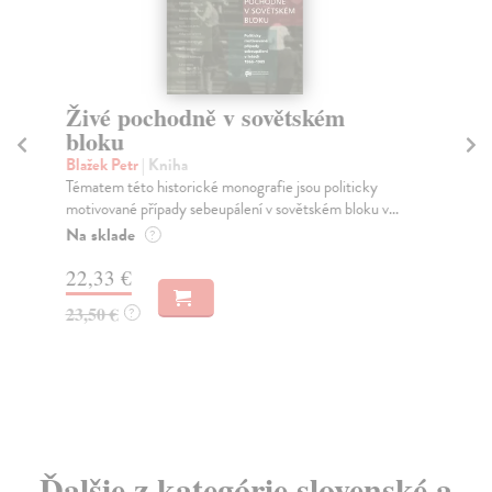
Živé pochodně v sovětském
H
bloku
Fu
Pří
Blažek Petr
| Kniha
živ
Tématem této historické monografie jsou politicky
motivované případy sebeupálení v sovětském bloku v...
Za
Na sklade
?
9,
22,33 €
9,
23,50 €
?
Ďalšie z kategórie slovenské a