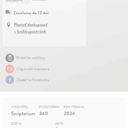
18,60 €
?
Zasielame do 12 dní
Pozrieť dostupnosť
v kníhkupectvách
Pridať do wishlistu
Odporučiť známemu
Zdielať na Facebooku
VYDAVATEĽ
POČET STRÁN
ROK VYDANIA
Scriptorium
340
2024
EDÍCIA
JAZYK