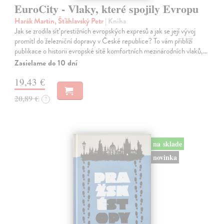
EuroCity - Vlaky, které spojily Evropu
Harák Martin, Šťáhlavský Petr
| Kniha
Jak se zrodila síť prestižních evropských expresů a jak se její vývoj
promítl do železniční dopravy v České republice? To vám přiblíží
publikace o historii evropské sítě komfortních mezinárodních vlaků,…
Zasielame do 10 dní
19,43 €
20,89 €
?
na sklade
novinka