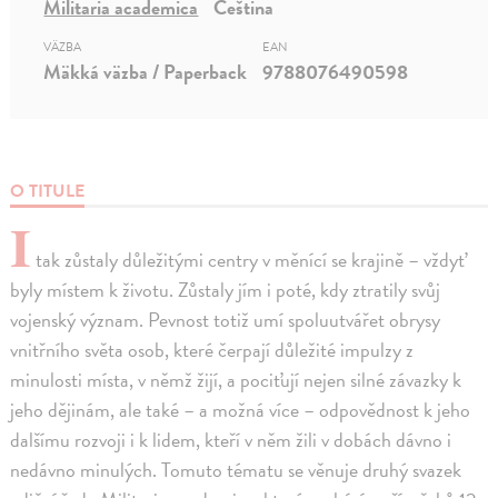
Militaria academica
Čeština
VÄZBA
EAN
Mäkká väzba / Paperback
9788076490598
O TITULE
I
tak zůstaly důležitými centry v měnící se krajině – vždyť
byly místem k životu. Zůstaly jím i poté, kdy ztratily svůj
vojenský význam. Pevnost totiž umí spoluutvářet obrysy
vnitřního světa osob, které čerpají důležité impulzy z
minulosti místa, v němž žijí, a pociťují nejen silné závazky k
jeho dějinám, ale také – a možná více – odpovědnost k jeho
dalšímu rozvoji i k lidem, kteří v něm žili v dobách dávno i
nedávno minulých. Tomuto tématu se věnuje druhý svazek