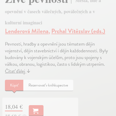
Města, lidé a
opevnění v časech válečných, poválečných a v
kulturní imaginaci
Lenderová Milena
,
Prchal Vítězslav (eds.)
Pevnosti, hradby a opevnění jsou tématem dějin
vojenství, dějin stavebnictví i dějin každodennosti. Byly
budovány k vojenským účelům, proto jsou spojeny s
válkou, obranou, logistikou, často s lidským utrpením.
Čítať ďalej
↓
Kúpiť
Rezervovať v kníhkupectve
18,04 €