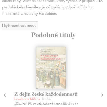
ediční řady Militaria academica, který vychází z příspěvků 12.
pardubického bienále a jehož vydání podpořila Fakulta
filozofická Univerzity Pardubice.
High-contrast mode
Podobné tituly
Z dějin české každodennosti
Ž
Lenderová Milena
| Kniha
Le
„Dlouhé“ 19. století, doba od konce 18. věku do
Por