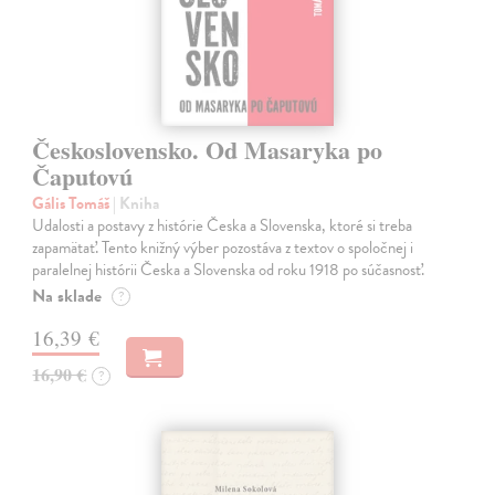
Československo. Od Masaryka po
Čaputovú
Gális Tomáš
| Kniha
Udalosti a postavy z histórie Česka a Slovenska, ktoré si treba
zapamätať. Tento knižný výber pozostáva z textov o spoločnej i
paralelnej histórii Česka a Slovenska od roku 1918 po súčasnosť.
Na sklade
?
16,39 €
16,90 €
?