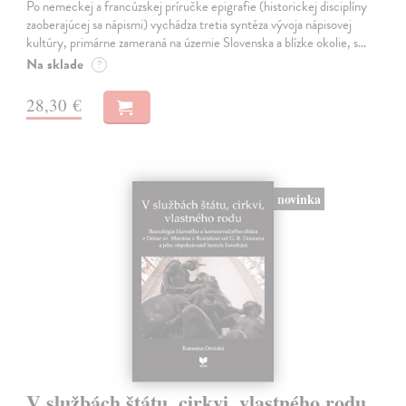
Po nemeckej a francúzskej príručke epigrafie (historickej disciplíny
zaoberajúcej sa nápismi) vychádza tretia syntéza vývoja nápisovej
kultúry, primárne zameraná na územie Slovenska a blízke okolie, s…
Na sklade
?
28,30 €
novinka
V službách štátu, cirkvi, vlastného rodu