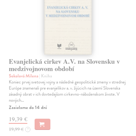
Evanjelická cirkev A.V. na Slovensku v
medzivojnovom období
Sokolová Milena
| Kniha
Koniec prvej svetovej vojny a následné geopolitické zmeny v strednej
Európe znamenali pre evanjelikov a. v. žijúcich na území Slovenska
zásadný obrat v ich dovtedajšom cirkevno-náboženskom živote. V
nových…
Zasielame do 14 dní
19,39 €
19,99 €
?