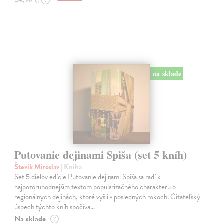
?
na sklade
Putovanie dejinami Spiša (set 5 kníh)
Števík Miroslav
| Kniha
Set 5 dielov edície Putovanie dejinami Spiša sa radí k
najpozoruhodnejším textom popularizačného charakteru o
regionálnych dejinách, ktoré vyšli v posledných rokoch. Čitateľský
úspech týchto kníh spočíva…
Na sklade
?