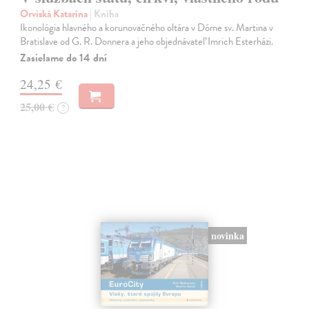
Orviská Katarína
| Kniha
Ikonológia hlavného a korunovačného oltára v Dóme sv. Martina v
Bratislave od G. R. Donnera a jeho objednávateľ Imrich Esterházi.
Zasielame do 14 dní
24,25 €
25,00 €
?
novinka