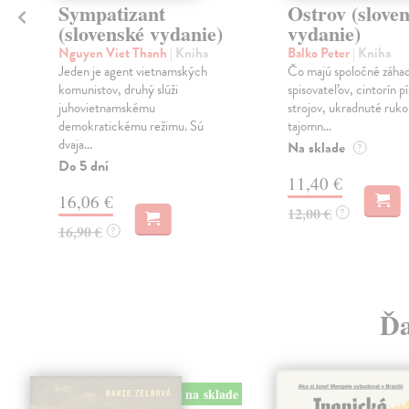
Sympatizant
Ostrov (slove
(slovenské vydanie)
vydanie)
Nguyen Viet Thanh
| Kniha
Balko Peter
| Kniha
Jeden je agent vietnamských
Čo majú spoločné záha
komunistov, druhý slúži
spisovateľov, cintorín p
juhovietnamskému
strojov, ukradnuté ruko
demokratickému režimu. Sú
tajomn...
dvaja...
Na sklade
?
Do 5 dní
11,40 €
16,06 €
12,00 €
?
16,90 €
?
Ďa
na sklade