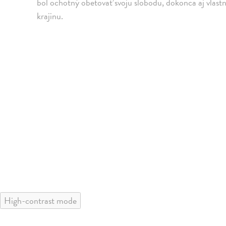
bol ochotný obetovať svoju slobodu, dokonca aj vlast
krajinu.
High-contrast mode