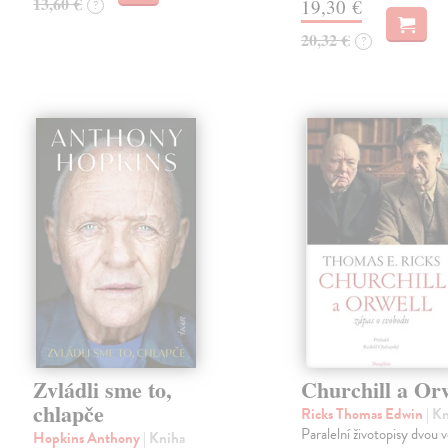
13,60 €
19,30 €
?
20,32 €
?
Zvládli sme to,
Churchill a Or
chlapče
Ricks Thomas Edwin
| K
Paralelní životopisy dvou 
Hopkins Anthony
| Kniha