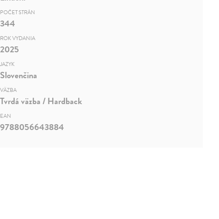
POČET STRÁN
344
ROK VYDANIA
2025
JAZYK
Slovenčina
VÄZBA
Tvrdá väzba / Hardback
EAN
9788056643884