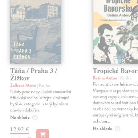
Táňa / Praha 3 /
Tropické Bavor
Žižkov
Betina Anton
| Kniha
Po nacistickom lekárovi J
Zelbová Marie
| Kniha
Mengelem sa po skončení
Nikdy jsme nebyli úplně standardní
svetovej vojny zľahla zem.
žižkovská rodina. Vítejte v mámině
domovom sa stal štát Sao 
bytě 4. kategorie, který byl všem
sa obklopil po nemecky ho
otevřen dokořán.
európskymi imigrantmi, k
Na sklade
?
ochotne…
Na sklade
12,92 €
?