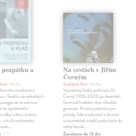
j pozpátku a
Na cestách s Jiřím
Černým
Mark
| Kniha
Sedláček Petr
| Kniha
ltovního muzikanta a
Významný český publicista Jiří
ku v Seattlu devadesátých
Černý (1936-2023) po desetiletí
 Lanegan se na světová
formoval hudební vkus několika
al ze zaprášeného
generací. Proslul poslechovými
jen díky svému čirému
pořady, kde erudovaně a zároveň
— a kvůli nedostatku
srozumitelně uváděl posluchače do
ností.…
světa hlavně…
e
Zasielame do 12 dní
?