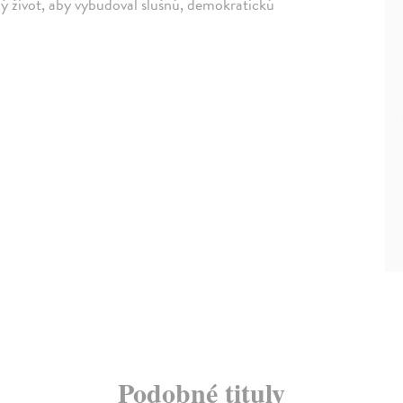
ný život, aby vybudoval slušnú, demokratickú
Podobné tituly