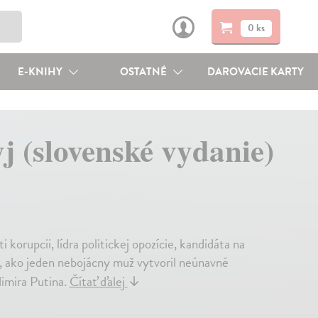
0 ks
E-KNIHY
OSTATNÉ
DAROVACIE KARTY
j (slovenské vydanie)
 korupcii, lídra politickej opozície, kandidáta na
m, ako jeden nebojácny muž vytvoril neúnavné
dimira Putina.
Čítať ďalej
↓