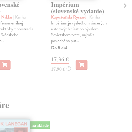
ovenské
Impérium
La
)
(slovenské vydanie)
(s
 Niklas
| Kniha
Kapuściński Ryszard
| Kniha
Kol
 fenomenálnej
Impérium je výsledkom viacerých
„Hý
tektívky z prostredia
autorových ciest po bývalom
pohy
 švédskeho
Sovietskom zväze, najmä z
ale 
...
posledného put...
Zas
Do 5 dní
16
17,36 €
16,
17,90 €
?
áre
na sklade