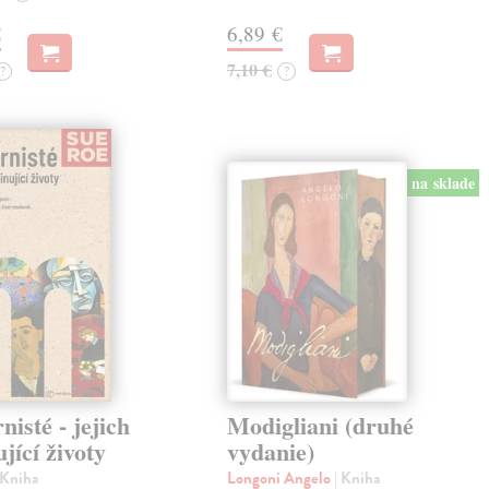
€
6,89 €
7,10 €
?
?
na sklade
isté - jejich
Modigliani (druhé
ující životy
vydanie)
 Kniha
Longoni Angelo
| Kniha