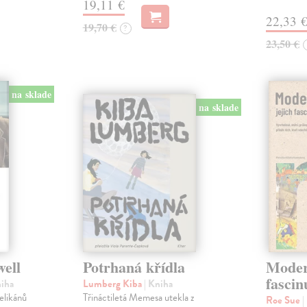
19,11 €
22,33 
19,70 €
?
23,50 €
na sklade
na sklade
well
Potrhaná křídla
Modern
fascin
niha
Lumberg Kiba
| Kniha
velikánů
Třináctiletá Memesa utekla z
Roe Sue
|