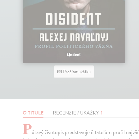
Prečítať ukážku
O TITULE
RECENZIE / UKÁŽKY
1
P
útavý životopis predstavuje čitateľom profil najv