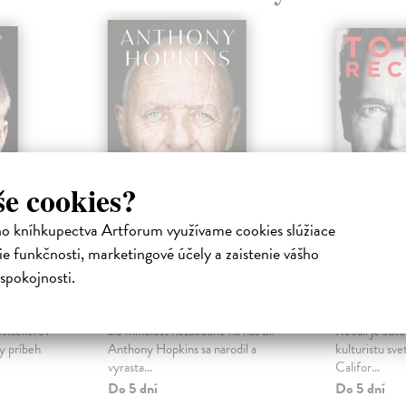
še cookies?
ho kníhkupectva Artforum využívame cookies slúžiace
Zvládli sme to,
Total Re
e funkčnosti, marketingové účely a zaistenie vášho
anie)
chlapče
(slovens
spokojnosti.
a
Hopkins Anthony
| Kniha
Schwarzeneg
Jobs a
Možno zabudneme na minulosť,
Arnold Schwa
stsellerov
ale minulosť nezabudne na nás Sir
Recall je auto
y príbeh
Anthony Hopkins sa narodil a
kulturistu sve
vyrasta...
Califor...
Do 5 dní
Do 5 dní