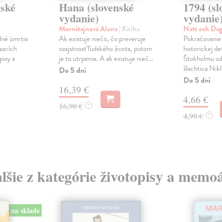
nské
Hana (slovenské
1794 (sl
vydanie)
vydanie
Mornštajnová Alena
| Kniha
Natt och Dag
dné úmrtia
Ak existuje niečo, čo preveruje
Pokračovanie
ísacích
ozajstnosť ľudského života, potom
historickej de
pisy a
je to utrpenie. A ak existuje nieč...
Štokholmu od
šlachtica Nikla
Do 5 dní
Do 5 dní
16,39 €
4,66 €
16,90 €
?
4,90 €
?
lšie z kategórie životopisy a memo
na sklade