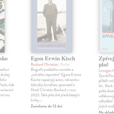
sko
Egon Erwin Kisch
Zpíve
plač
Buckard Christian
| Kniha
osefovi
Biografii pražského novináře a
Lanegan 
 druhej
„zuřivého reportéra“ Egona Erwina
Zpověď ku
 Jeho
Kische napsal její autor, německo-
příběh roc
Paulo, kde
židovský žurnalista, spisovatel a
let . Mark
voriacimi
filmař Christian Buckard v roce
pódia dost
torí mu
2023. Také jeho dvě předcházející
vidlákova 
knihy,…
odhodlání 
Zasielame do 12 dní
jiných mož
Na sklad