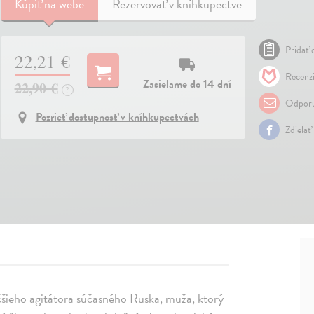
Kúpiť
na webe
Rezervovať v kníhkupectve
Pridať 
22,21 €
Recenzi
Zasielame do 14 dní
22,90 €
?
Odporu
Pozrieť dostupnosť v kníhkupectvách
Zdielať
äčšieho agitátora súčasného Ruska, muža, ktorý