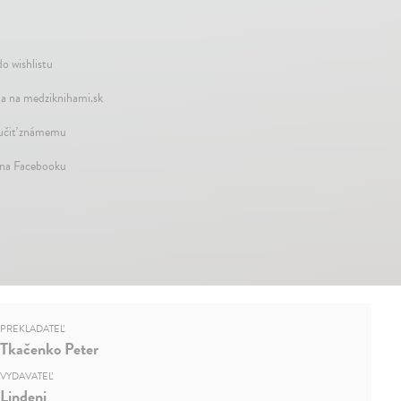
do wishlistu
a na medziknihami.sk
čiť známemu
 na Facebooku
PREKLADATEĽ
Tkačenko Peter
VYDAVATEĽ
Lindeni