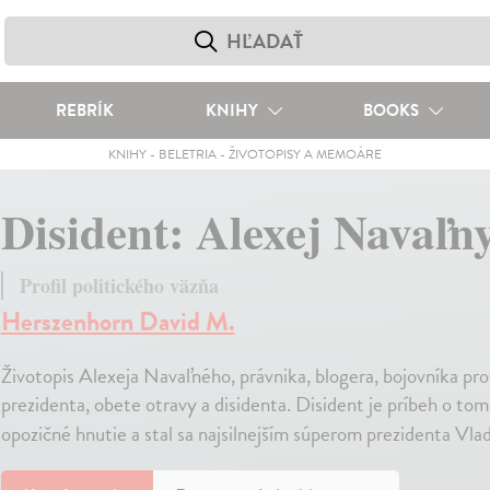
REBRÍK
KNIHY
BOOKS
KNIHY
-
BELETRIA
-
ŽIVOTOPISY A MEMOÁRE
Disident: Alexej Navaľny
Profil politického väzňa
Herszenhorn David M.
Životopis Alexeja Navaľného, právnika, blogera, bojovníka proti
prezidenta, obete otravy a disidenta. Disident je príbeh o to
opozičné hnutie a stal sa najsilnejším súperom prezidenta Vla