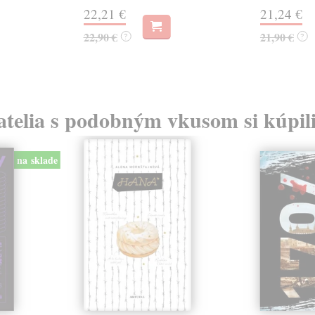
22,21 €
21,24 €
22,90 €
21,90 €
?
?
atelia s podobným vkusom si kúpili
na sklade