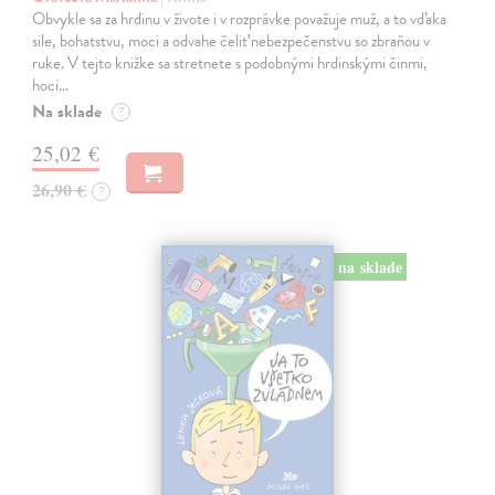
Obvykle sa za hrdinu v živote i v rozprávke považuje muž, a to vďaka
sile, bohatstvu, moci a odvahe čeliť nebezpečenstvu so zbraňou v
ruke. V tejto knižke sa stretnete s podobnými hrdinskými činmi,
hoci…
Na sklade
?
25,02 €
26,90 €
?
na sklade