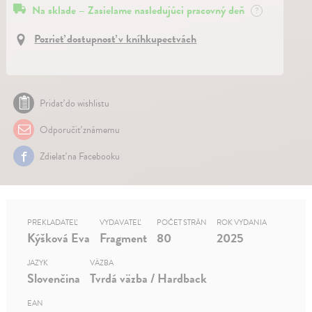
Na sklade – Zasielame nasledujúci pracovný deň
?
Pozrieť dostupnosť v kníhkupectvách
Pridať do wishlistu
Odporučiť známemu
Zdielať na Facebooku
PREKLADATEĽ
VYDAVATEĽ
POČET STRÁN
ROK VYDANIA
Kýšková Eva
Fragment
80
2025
JAZYK
VÄZBA
Slovenčina
Tvrdá väzba / Hardback
EAN