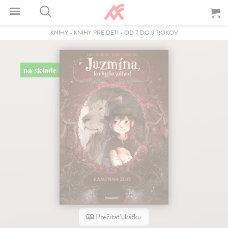
KNIHY
-
KNIHY PRE DETI
-
OD 7 DO 9 ROKOV
na sklade
Prečítať ukážku