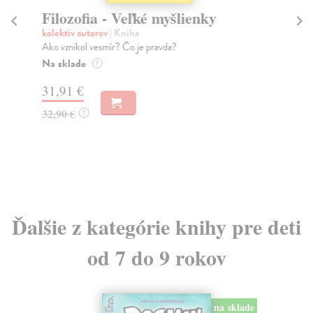
Filozofia - Veľké myšlienky
M
kolektív autorov
| Kniha
Ca
Ako vznikol vesmír? Čo je pravda?
Jed
kto
Na sklade
?
Do
31,91 €
8,
32,90 €
?
8,
Ďalšie z kategórie knihy pre deti
od 7 do 9 rokov
na sklade