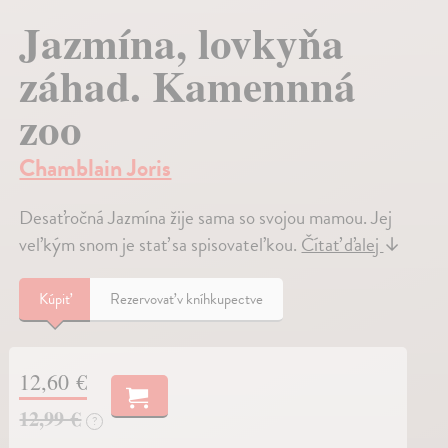
Jazmína, lovkyňa
záhad. Kamennná
zoo
Chamblain Joris
Desaťročná Jazmína žije sama so svojou mamou. Jej
veľkým snom je stať sa spisovateľkou.
Čítať ďalej
↓
Kúpiť
Rezervovať v kníhkupectve
12,60 €
12,99 €
?