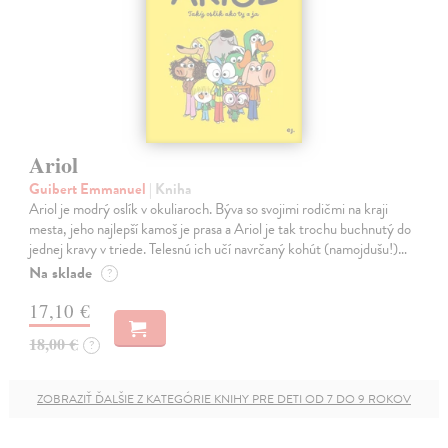
Ariol
Guibert Emmanuel
| Kniha
Ariol je modrý oslík v okuliaroch. Býva so svojimi rodičmi na kraji
mesta, jeho najlepší kamoš je prasa a Ariol je tak trochu buchnutý do
jednej kravy v triede. Telesnú ich učí navrčaný kohút (namojdušu!)…
Na sklade
?
17,10 €
18,00 €
?
ZOBRAZIŤ ĎALŠIE Z KATEGÓRIE KNIHY PRE DETI OD 7 DO 9 ROKOV