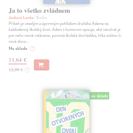
Ja to všetko zvládnem
Jecková Lenka
| Kniha
Príbeh je veselým a úprimným pohľadom druháha Adama na
každodenný školský život. Adam s humorom opisuje, aké náročné je
pre neho ranné vstávanie, povinná školská dochádzka, hŕba zošitov či
nové slovo…
Na sklade
?
11,64 €
12,00 €
?
na sklade