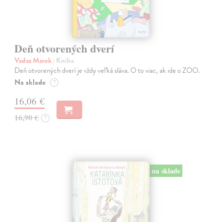
Deň otvorených dverí
Vadas Marek
| Kniha
Deň otvorených dverí je vždy veľká sláva. O to viac, ak ide o ZOO.
Na sklade
?
16,06 €
16,90 €
?
na sklade