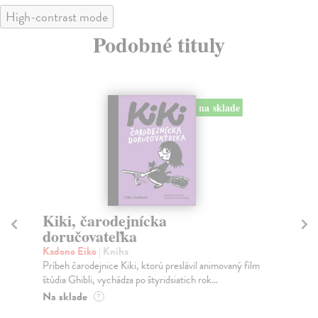
High-contrast mode
Podobné tituly
na sklade
Kiki, čarodejnícka
M
doručovateľka
vi
Kadono Eiko
| Kniha
Ker
Príbeh čarodejnice Kiki, ktorú preslávil animovaný film
Mim
štúdia Ghibli, vychádza po štyridsiatich rok...
Na
Na sklade
?
14