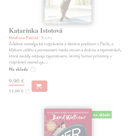
Katarínka Istotová
Modiano Patrick
| Kniha
Zvláštne nostalgické rozprávanie o detstve prežitom v Paríži, o
blízkom vzťahu a porozumení medzi otcom a dcérou a tajomstvách,
ktoré navždy ostávajú tajomstvami. Jemný humor prítomný v
rozprávaní naznačuje,…
Na sklade
?
9,90 €
11,00 €
?
na sklade