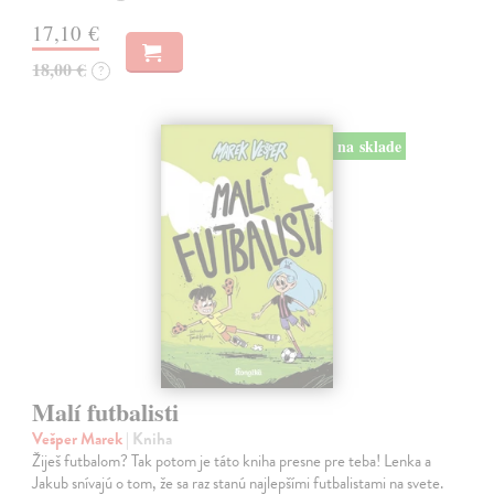
17,10 €
18,00 €
?
na sklade
Malí futbalisti
Vešper Marek
| Kniha
Žiješ futbalom? Tak potom je táto kniha presne pre teba! Lenka a
Jakub snívajú o tom, že sa raz stanú najlepšími futbalistami na svete.