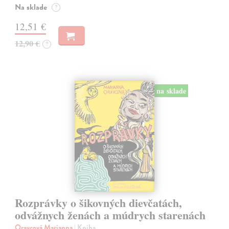
Na sklade
?
12,51 €
12,90 €
?
na sklade
Rozprávky o šikovných dievčatách,
odvážnych ženách a múdrych starenách
Oravcová Marianna
| Kniha