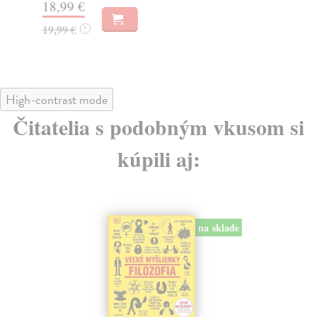
18,99 €
14
19,99 €
?
High-contrast mode
Čitatelia s podobným vkusom si
kúpili aj:
na sklade