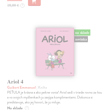
18,00 €
?
na sklade
novinka
Ariol 4
Guibert Emmanuel
| Kniha
PEŤULA je krásna a ako pekne vonia! Ariol sedí v triede rovno za ňou
a vo svojich myšlienkach ju zasýpa komplimentami. Dokonca si
predstavuje, ako jej hovorí, že ju miluje.
Na sklade
?