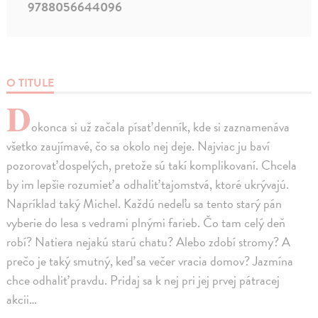
9788056644096
O TITULE
D
okonca si už začala písať denník, kde si zaznamenáva
všetko zaujímavé, čo sa okolo nej deje. Najviac ju baví
pozorovať dospelých, pretože sú takí komplikovaní. Chcela
by im lepšie rozumieť a odhaliť tajomstvá, ktoré ukrývajú.
Napríklad taký Michel. Každú nedeľu sa tento starý pán
vyberie do lesa s vedrami plnými farieb. Čo tam celý deň
robí? Natiera nejakú starú chatu? Alebo zdobí stromy? A
prečo je taký smutný, keď sa večer vracia domov? Jazmína
chce odhaliť pravdu. Pridaj sa k nej pri jej prvej pátracej
akcii…