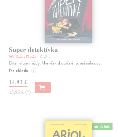
Super detektívka
Walliams David
| Kniha
Dita miluje vraždy. Nie však skutočné, to ani náhodou.
Na sklade
?
14,83 €
15,95 €
?
na sklade