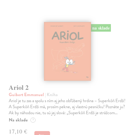
na sklade
Ariol 2
Guibert Emmanuel
| Kniha
Ariol je tu zas a spolu s ním aj jeho obľúbený hrdina – Superkôň Erdži!
A Superkôň Erdži má, prosím pekne, aj vlastnú pesničku! Poznáte ju?
Ak by náhodou nie, tu sú jej slová: „Superkôň Erdži je strážcom…
Na sklade
?
17,10 €