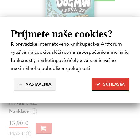
Príjmete naše cookies?
K prevádzke internetového kníhkupectva Artforum
využívame cookies slúžiace na zabezpečenie a meranie
funkčnosti, marketingové účely a zaistenie vášho
maximálneho pohodlia a spokojnosti.
Dogman 8. Larva 22
Pilkey Dav
| Kniha
NASTAVENIA
SÚHLASÍM
Dogman je späť! V ôsmej knihe dobrodružstiev svetoznámeho poliša
so psou hlavou náš hrdina čelí zlej Víle Cile, oblude Kôrovi
McStromaldovi, 22 superzúrivým psychokinetickým žubrienkam a
tiež Pickovmu…
Na sklade
?
13,90 €
14,95 €
?